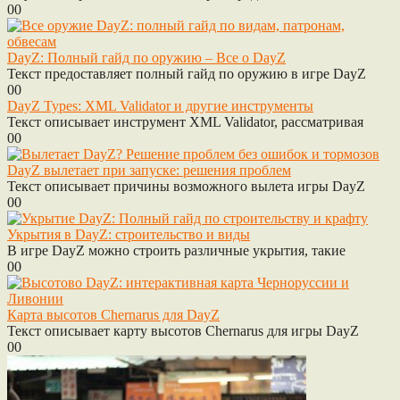
0
0
DayZ: Полный гайд по оружию – Все о DayZ
Текст предоставляет полный гайд по оружию в игре DayZ
0
0
DayZ Types: XML Validator и другие инструменты
Текст описывает инструмент XML Validator, рассматривая
0
0
DayZ вылетает при запуске: решения проблем
Текст описывает причины возможного вылета игры DayZ
0
0
Укрытия в DayZ: строительство и виды
В игре DayZ можно строить различные укрытия, такие
0
0
Карта высотов Chernarus для DayZ
Текст описывает карту высотов Chernarus для игры DayZ
0
0