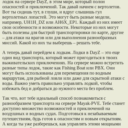
лодок на сервере DayZ, в этом мире, который полон
опасностей и приключений. Так давай начнем с вертолетов.
Вот ты сидишь тут, в глуши, и вдруг слышишь гул
вертолетных лопастей. Это могут быть разные модели,
например, UH1H_DZ или AH6X_EP1. Каждый из них имеет
свои особенности и возможности. Некоторые из них могут
быть полезны для быстрой транспортировки по карте, другие
– для атаки на врагов или для выполнения разнообразных
миссий. Какой из них ты выберешь – решать тебе.
А теперь давай перейдем к лодкам. Лодки в DayZ – это еще
один вид транспорта, который может пригодиться в твоих
выживательских приключениях. На сервере можно встретить
разные типы лодок, такие как Fishing Boat или PBX. Они
могут быть использованы для перемещения по водным
маршрутам, для рыбной ловли или даже для скрытной атаки с
воды. Важно уметь правильно управлять лодкой, чтобы
избежать бед и добраться до нужного места без проблем.
Так что, вот тебе идеальный способ познакомиться с
разнообразием транспорта на сервере Mayak-PVE. Тебе станет
доступно множество возможностей и приключений на
воздушных и водных судах. Подготовься к незабываемым
путешествиям, будь готов к опасностям и новым открытиям.
А когда ты уже разберешься, как управлять этими мощными