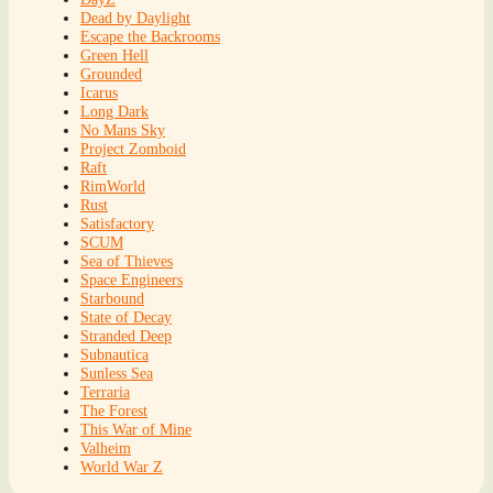
Dead by Daylight
Escape the Backrooms
Green Hell
Grounded
Icarus
Long Dark
No Mans Sky
Project Zomboid
Raft
RimWorld
Rust
Satisfactory
SCUM
Sea of Thieves
Space Engineers
Starbound
State of Decay
Stranded Deep
Subnautica
Sunless Sea
Terraria
The Forest
This War of Mine
Valheim
World War Z