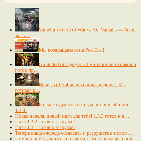
Valheim vs God of War vs AC Valhalla — битва
за зв…
Мы возвращаемся на Pax East!
Grounded празднует 20 миллионов игроков и
готов пр…
Вслед за 1.3.4 вышла новая версия 1.3.5,
готовая к…
Больше гаджетов и штуковин в изобилии
1.3.4!
Новая неделя, новый патч для тебя! 1.3.3 готов к в…
Патч 1.3.2 готов к загрузке!
Патч 1.3.1 готов к загрузке!
Теперь ваша очередь создавать и разрушать в новом …
Помоги нам сделать его и сломать его с помощью нов…