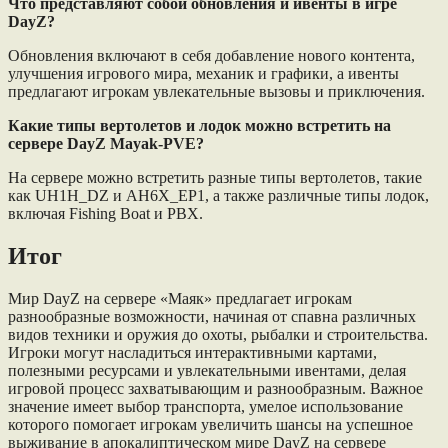
Что представляют собой обновления и ивенты в игре
DayZ?
Обновления включают в себя добавление нового контента,
улучшения игрового мира, механик и графики, а ивенты
предлагают игрокам увлекательные вызовы и приключения.
Какие типы вертолетов и лодок можно встретить на
сервере DayZ Mayak-PVE?
На сервере можно встретить разные типы вертолетов, такие
как UH1H_DZ и AH6X_EP1, а также различные типы лодок,
включая Fishing Boat и PBX.
Итог
Мир DayZ на сервере «Маяк» предлагает игрокам
разнообразные возможности, начиная от спавна различных
видов техники и оружия до охоты, рыбалки и строительства.
Игроки могут насладиться интерактивными картами,
полезными ресурсами и увлекательными ивентами, делая
игровой процесс захватывающим и разнообразным. Важное
значение имеет выбор транспорта, умелое использование
которого помогает игрокам увеличить шансы на успешное
выживание в апокалиптическом мире DayZ на сервере