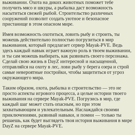
выживании. Охота на диких животных поможет тебе
получить мясо и шкуры, а рыбалка даст возможность
насытиться свежей рыбой. Строительство различных
сооружений позволит создать уютное и безопасное
пристанище в этом опасном мире.
Имея возможность охотиться, ловить рыбу и строить, ты
можешь действительно полностью погрузиться в мир
выживания, который предлагает сервер Mayak-PVE. Ведь
здесь каждый навык играет важную роль в твоем выживании,
и ты сам можешь выбирать, как развивать своего персонажа.
Сделай свою жизнь в DayZ интересной и насыщенной,
отправляйся на охоту в лес, лови рыбу у берега озера и строй
самые невероятные постройки, чтобы защититься от угроз
окружающего мира.
Таким образом, охота, рыбалка и строительство — это не
просто аспекты игрового процесса, а целые истории твоего
выживания на сервере Mayak-PVE. Погрузись в мир, где
каждый шаг может стать опасным, но при этом
захватывающим и увлекательным. Наслаждайся своими
приключениями, развивай навыки, и помни — только ты
решаешь, как будет выглядеть твоя история выживания в мире
DayZ на сервере Mayak-PVE.