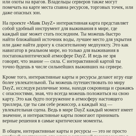
или охоты на врагов. Владельцы серверов также могут
помечать на карте места спавна ресурсов, торговых точек, или
даже опасных зон.
На проекте «Маяк DayZ» интерактивная карта представляет
собой удобный инструмент для выживания в мире, где
каждый шаг может стать последним. Ты можешь быстро
найти ближайший источник воды, лучшее место для укрытия
или даже найти дорогу к спасительному медпункту. Это как
навигатор в реальном мире, но только для выживания в
постапокалиптической атмосфере DayZ. И ведь не зря
говорят, что знание — сила. С интерактивной картой ты
точно будешь в числе сильнейших выживших на сервере.
Кроме того, интерактивные карты и ресурсы делают игру еще
более увлекательной. Ты можешь путешествовать по миру
DayZ, исследуя различные зоны, находя сокровища и сражаясь
с опасностями, зная, что всегда можешь положиться на свою
карту. Это как будто погружение в атмосферу настоящего
триллера, где ты сам себе режиссер, а каждый ход —
увлекательная сцена. Ведь в мире DayZ каждый момент имеет
значение, и интерактивные карты помогают принимать
верные решения в самые критические моменты.
В общем, интерактивные карты и ресурсы — это не просто