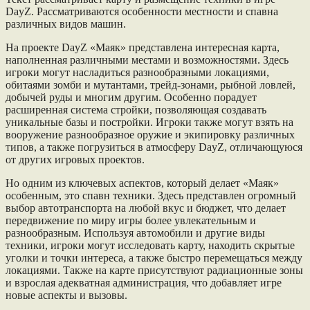
DayZ. Рассматриваются особенности местности и спавна
различных видов машин.
На проекте DayZ «Маяк» представлена интересная карта,
наполненная различными местами и возможностями. Здесь
игроки могут насладиться разнообразными локациями,
обитаями зомби и мутантами, трейд-зонами, рыбной ловлей,
добычей руды и многим другим. Особенно порадует
расширенная система стройки, позволяющая создавать
уникальные базы и постройки. Игроки также могут взять на
вооружение разнообразное оружие и экипировку различных
типов, а также погрузиться в атмосферу DayZ, отличающуюся
от других игровых проектов.
Но одним из ключевых аспектов, который делает «Маяк»
особенным, это спавн техники. Здесь представлен огромный
выбор автотранспорта на любой вкус и бюджет, что делает
передвижение по миру игры более увлекательным и
разнообразным. Используя автомобили и другие виды
техники, игроки могут исследовать карту, находить скрытые
уголки и точки интереса, а также быстро перемещаться между
локациями. Также на карте присутствуют радиационные зоны
и взрослая адекватная администрация, что добавляет игре
новые аспекты и вызовы.