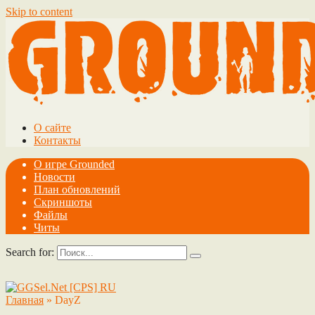
Skip to content
О сайте
Контакты
О игре Grounded
Новости
План обновлений
Скриншоты
Файлы
Читы
Search for:
Главная
»
DayZ