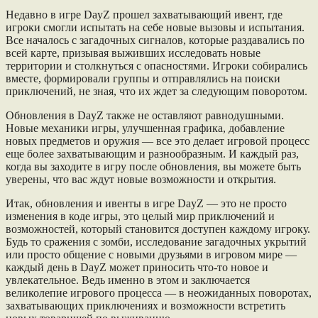
Недавно в игре DayZ прошел захватывающий ивент, где
игроки смогли испытать на себе новые вызовы и испытания.
Все началось с загадочных сигналов, которые раздавались по
всей карте, призывая выживших исследовать новые
территории и столкнуться с опасностями. Игроки собирались
вместе, формировали группы и отправлялись на поиски
приключений, не зная, что их ждет за следующим поворотом.
Обновления в DayZ также не оставляют равнодушными.
Новые механики игры, улучшенная графика, добавление
новых предметов и оружия — все это делает игровой процесс
еще более захватывающим и разнообразным. И каждый раз,
когда вы заходите в игру после обновления, вы можете быть
уверены, что вас ждут новые возможности и открытия.
Итак, обновления и ивенты в игре DayZ — это не просто
изменения в коде игры, это целый мир приключений и
возможностей, который становится доступен каждому игроку.
Будь то сражения с зомби, исследование загадочных укрытий
или просто общение с новыми друзьями в игровом мире —
каждый день в DayZ может приносить что-то новое и
увлекательное. Ведь именно в этом и заключается
великолепие игрового процесса — в неожиданных поворотах,
захватывающих приключениях и возможности встретить