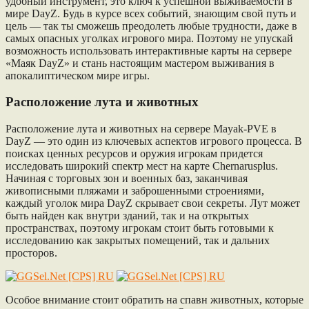
удобный инструмент, это ключ к успешной выживаемости в
мире DayZ. Будь в курсе всех событий, знающим свой путь и
цель — так ты сможешь преодолеть любые трудности, даже в
самых опасных уголках игрового мира. Поэтому не упускай
возможность использовать интерактивные карты на сервере
«Маяк DayZ» и стань настоящим мастером выживания в
апокалиптическом мире игры.
Расположение лута и животных
Расположение лута и животных на сервере Mayak-PVE в
DayZ — это один из ключевых аспектов игрового процесса. В
поисках ценных ресурсов и оружия игрокам придется
исследовать широкий спектр мест на карте Chernarusplus.
Начиная с торговых зон и военных баз, заканчивая
живописными пляжами и заброшенными строениями,
каждый уголок мира DayZ скрывает свои секреты. Лут может
быть найден как внутри зданий, так и на открытых
пространствах, поэтому игрокам стоит быть готовыми к
исследованию как закрытых помещений, так и дальних
просторов.
Особое внимание стоит обратить на спавн животных, которые