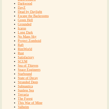
Darkwood
DayZ
Dead by Daylight
Escape the Backrooms
Green Hell
Grounded
Icarus
Long Dark
No Mans Sky
Project Zomboid
Raft
RimWorld
Rust
Satisfactory
SCUM
Sea of Thieves
Space Engineers
Starbound
State of Decay
Stranded Deep
Subnautica
Sunless Sea
Terraria
The Forest
This War of Mine
Valheim