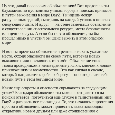
Ну что, давай поговорим об объявлениях! Вот представь: ты
блуждаешь по пустынным улицам города в поисках припасов
и путей выживания в мире DayZ. Ты идешь между
разрушенных зданий, смотришь на каждый уголок в поисках
следующего шага. И вдруг — на стене замечаешь объявление
о существовании спасительного ресурса, места безопасности
или ценного лута. А если бы не это объявление, ты бы
прошел мимо и упустил бы шанс выжить в этом опасном
мире.
И вот ты прочитал объявление и решаешь искать указанное
место, обходя опасности на своем пути, встречая новых
выживших или прятавшись от зомби. Объявление стало
твоим проводником в неизведанные уголки, ключом к новым
приключениям и возможностям. Это как сигнал в океане,
который направляет корабль к берегу — оно открывает тебе
новый путь в этом безумном мире.
Какие еще секреты и опасности скрываются за следующим
углом? Благодаря объявлению ты можешь отправиться на
поиски ответов, погрузиться еще глубже в таинственный мир
DayZ и раскрыть все его загадки. То, что началось с прочтения
простого объявления, может привести к захватывающим
открытиям, новым друзьям или даже столкновениям с