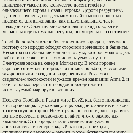
привлекает умеренное количество посетителей из
близлежащего города Новая Петровка. Дороги разрушены,
здания разрушены, но здесь можно найти много полезных
предметов для выживания, как индустриальных, так и
гражданских. Значительно обветшавший вид городка не
мешает находить нужные ресурсы, несмотря на его состояние.
Topolniki оcтаётcя в тене более крупного города и, возможно,
поэтому его нередко обходят стороной выжившие и бандиты.
Несмотря на небольшое количество лута, которое можно здесь
найти, он все же часть часто используемого пути из
Электрозаводска на север в Могилевку. В этом городке
скрывается тёмная история, связанная с борьбой, массовыми
захоронениями граждан и разрушениями. Pusta стал
свидетелем жестокостей и ужасов времен кампании Arma 2, и
сейчас только через этот городок проходит часто
используемый маршрут выживших.
Исследуя Topolniki и Pusta в мире DayZ, как будто проникаешь
в историю мира, где каждая улица, каждое здание несет свою
трагическую историю. Несмотря на опасности, здесь хранятся
ценные ресурсы и возможность найти что-то важное для
выживания. Эти городки стали свидетелями ужасов
апокалипсиса, и теперь каждый, кто сюда приходит,
сталкивается с вызовом – выжить в этом безжалостном мире,