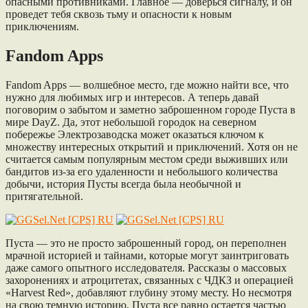
опасными противниками. Главное — доверься сигналу, и он
проведет тебя сквозь тьму и опасности к новым
приключениям.
Fandom Apps
Fandom Apps — волшебное место, где можно найти все, что
нужно для любимых игр и интересов. А теперь давай
поговорим о забытом и заметно заброшенном городе Пуста в
мире DayZ. Да, этот небольшой городок на северном
побережье Электрозаводска может оказаться ключом к
множеству интересных открытий и приключений. Хотя он не
считается самым популярным местом среди выживших или
бандитов из-за его удаленности и небольшого количества
добычи, история Пусты всегда была необычной и
притягательной.
Пуста — это не просто заброшенный город, он переполнен
мрачной историей и тайнами, которые могут заинтриговать
даже самого опытного исследователя. Рассказы о массовых
захоронениях и атроцитетах, связанных с ЧДКЗ и операцией
«Harvest Red», добавляют глубину этому месту. Но несмотря
на свою темную историю, Пуста все равно остается частью