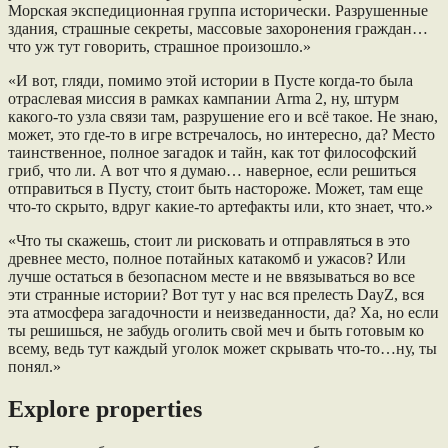
Морская экспедиционная группа исторически. Разрушенные
здания, страшные секреты, массовые захоронения граждан…
что уж тут говорить, страшное произошло.»
«И вот, гляди, помимо этой истории в Пусте когда-то была
отраслевая миссия в рамках кампании Arma 2, ну, штурм
какого-то узла связи там, разрушение его и всё такое. Не знаю,
может, это где-то в игре встречалось, но интересно, да? Место
таинственное, полное загадок и тайн, как тот философский
гриб, что ли. А вот что я думаю… наверное, если решиться
отправиться в Пусту, стоит быть настороже. Может, там еще
что-то скрыто, вдруг какие-то артефакты или, кто знает, что.»
«Что ты скажешь, стоит ли рисковать и отправляться в это
древнее место, полное потайных катакомб и ужасов? Или
лучше остаться в безопасном месте и не ввязываться во все
эти странные истории? Вот тут у нас вся прелесть DayZ, вся
эта атмосфера загадочности и неизведанности, да? Ха, но если
ты решишься, не забудь оголить свой меч и быть готовым ко
всему, ведь тут каждый уголок может скрывать что-то…ну, ты
понял.»
Explore properties