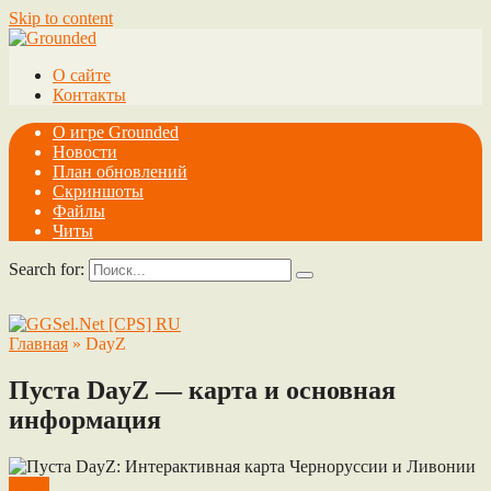
Skip to content
О сайте
Контакты
О игре Grounded
Новости
План обновлений
Скриншоты
Файлы
Читы
Search for:
Главная
»
DayZ
Пуста DayZ — карта и основная
информация
DayZ