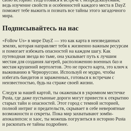
ведь изучение свойств и особенностей каждого места в DayZ
поможет тебе выжить и познать все тайны этого загадочного
мира.
Подписывайтесь на нас
«Follow Us» в мире DayZ — это как карта в неизведанных
землях, которая направляет тебя к жизненно важным ресурсам
и помогает избежать опасностей на каждом шагу. Как
путеводная звезда во тьме, она указывает путь к лучшим
местам для создания лагерей, расположению военных баз и
местам крушений вертолетов. Это не просто карта, это ключ к
выживанию в Черноруссии. Используй ее мудро, чтобы
избегать бандитов и зараженных, готовься к встречам с
неизвестностью, будь на страже своей жизни.
Следуя за нашей картой, ты окажешься в укромном местечке
Pusta, где даже пустынные дороги могут привести к открытию
старых тайн и опасностей. Этот город с темной историей,
полной интриг и предательств, скрывает в себе невероятные
возможности и секреты. Пока мир захватывают зомби-
апокалипсис и хаос, ты можешь погрузиться в историю Pusta
и раскопать ее тайны подробнее.