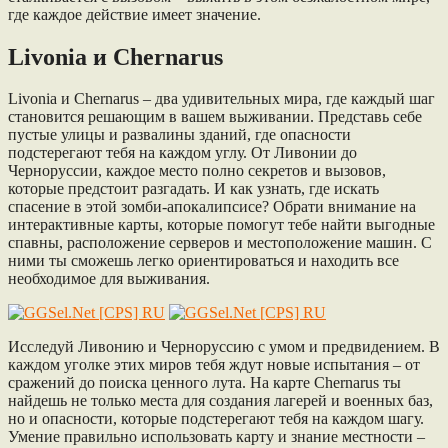
где каждое действие имеет значение.
Livonia и Chernarus
Livonia и Chernarus – два удивительных мира, где каждый шаг
становится решающим в вашем выживании. Представь себе
пустые улицы и развалины зданий, где опасности
подстерегают тебя на каждом углу. От Ливонии до
Черноруссии, каждое место полно секретов и вызовов,
которые предстоит разгадать. И как узнать, где искать
спасение в этой зомби-апокалипсисе? Обрати внимание на
интерактивные карты, которые помогут тебе найти выгодные
спавны, расположение серверов и местоположение машин. С
ними ты сможешь легко ориентироваться и находить все
необходимое для выживания.
Исследуй Ливонию и Черноруссию с умом и предвидением. В
каждом уголке этих миров тебя ждут новые испытания – от
сражений до поиска ценного лута. На карте Chernarus ты
найдешь не только места для создания лагерей и военных баз,
но и опасности, которые подстерегают тебя на каждом шагу.
Умение правильно использовать карту и знание местности –