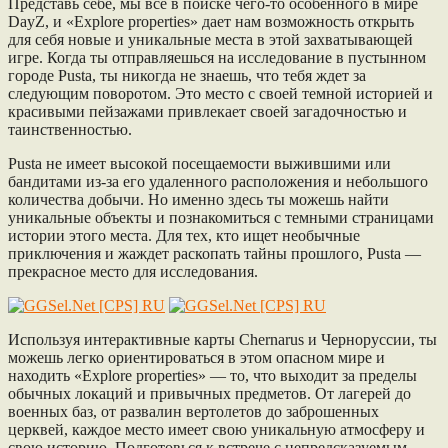
Представь себе, мы все в поиске чего-то особенного в мире
DayZ, и «Explore properties» дает нам возможность открыть
для себя новые и уникальные места в этой захватывающей
игре. Когда ты отправляешься на исследование в пустынном
городе Pusta, ты никогда не знаешь, что тебя ждет за
следующим поворотом. Это место с своей темной историей и
красивыми пейзажами привлекает своей загадочностью и
таинственностью.
Pusta не имеет высокой посещаемости выжившими или
бандитами из-за его удаленного расположения и небольшого
количества добычи. Но именно здесь ты можешь найти
уникальные объекты и познакомиться с темными страницами
истории этого места. Для тех, кто ищет необычные
приключения и жаждет раскопать тайны прошлого, Pusta —
прекрасное место для исследования.
Используя интерактивные карты Chernarus и Черноруссии, ты
можешь легко ориентироваться в этом опасном мире и
находить «Explore properties» — то, что выходит за пределы
обычных локаций и привычных предметов. От лагерей до
военных баз, от развалин вертолетов до заброшенных
церквей, каждое место имеет свою уникальную атмосферу и
свою историю. Подготовься к встрече с непредсказуемым,