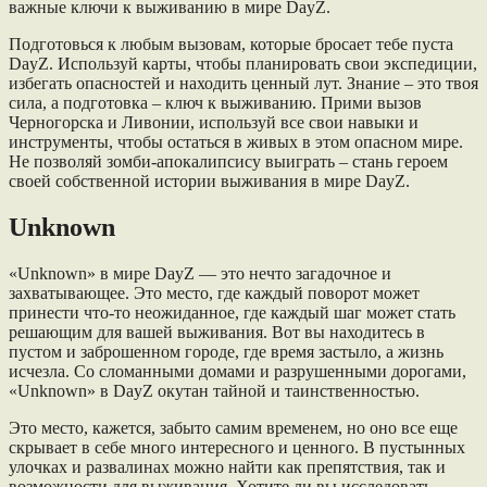
важные ключи к выживанию в мире DayZ.
Подготовься к любым вызовам, которые бросает тебе пуста
DayZ. Используй карты, чтобы планировать свои экспедиции,
избегать опасностей и находить ценный лут. Знание – это твоя
сила, а подготовка – ключ к выживанию. Прими вызов
Черногорска и Ливонии, используй все свои навыки и
инструменты, чтобы остаться в живых в этом опасном мире.
Не позволяй зомби-апокалипсису выиграть – стань героем
своей собственной истории выживания в мире DayZ.
Unknown
«Unknown» в мире DayZ — это нечто загадочное и
захватывающее. Это место, где каждый поворот может
принести что-то неожиданное, где каждый шаг может стать
решающим для вашей выживания. Вот вы находитесь в
пустом и заброшенном городе, где время застыло, а жизнь
исчезла. Со сломанными домами и разрушенными дорогами,
«Unknown» в DayZ окутан тайной и таинственностью.
Это место, кажется, забыто самим временем, но оно все еще
скрывает в себе много интересного и ценного. В пустынных
улочках и развалинах можно найти как препятствия, так и
возможности для выживания. Хотите ли вы исследовать