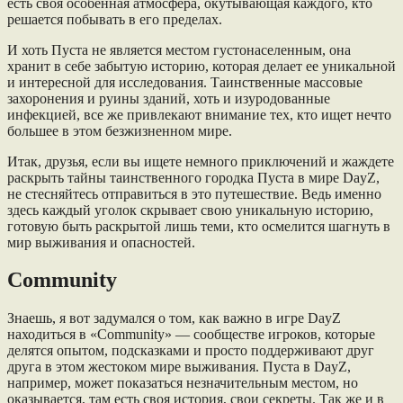
есть своя особенная атмосфера, окутывающая каждого, кто
решается побывать в его пределах.
И хоть Пуста не является местом густонаселенным, она
хранит в себе забытую историю, которая делает ее уникальной
и интересной для исследования. Таинственные массовые
захоронения и руины зданий, хоть и изуродованные
инфекцией, все же привлекают внимание тех, кто ищет нечто
большее в этом безжизненном мире.
Итак, друзья, если вы ищете немного приключений и жаждете
раскрыть тайны таинственного городка Пуста в мире DayZ,
не стесняйтесь отправиться в это путешествие. Ведь именно
здесь каждый уголок скрывает свою уникальную историю,
готовую быть раскрытой лишь теми, кто осмелится шагнуть в
мир выживания и опасностей.
Community
Знаешь, я вот задумался о том, как важно в игре DayZ
находиться в «Community» — сообществе игроков, которые
делятся опытом, подсказками и просто поддерживают друг
друга в этом жестоком мире выживания. Пуста в DayZ,
например, может показаться незначительным местом, но
оказывается, там есть своя история, свои секреты. Так же и в