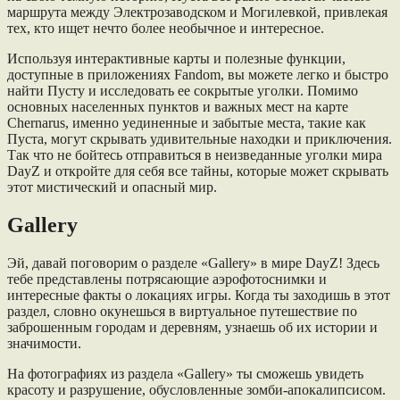
маршрута между Электрозаводском и Могилевкой, привлекая
тех, кто ищет нечто более необычное и интересное.
Используя интерактивные карты и полезные функции,
доступные в приложениях Fandom, вы можете легко и быстро
найти Пусту и исследовать ее сокрытые уголки. Помимо
основных населенных пунктов и важных мест на карте
Chernarus, именно уединенные и забытые места, такие как
Пуста, могут скрывать удивительные находки и приключения.
Так что не бойтесь отправиться в неизведанные уголки мира
DayZ и откройте для себя все тайны, которые может скрывать
этот мистический и опасный мир.
Gallery
Эй, давай поговорим о разделе «Gallery» в мире DayZ! Здесь
тебе представлены потрясающие аэрофотоснимки и
интересные факты о локациях игры. Когда ты заходишь в этот
раздел, словно окунешься в виртуальное путешествие по
заброшенным городам и деревням, узнаешь об их истории и
значимости.
На фотографиях из раздела «Gallery» ты сможешь увидеть
красоту и разрушение, обусловленные зомби-апокалипсисом.