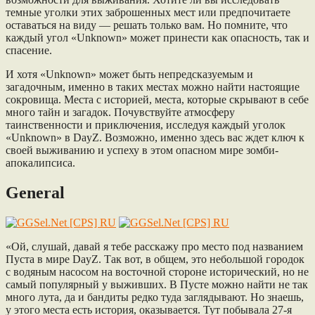
темные уголки этих заброшенных мест или предпочитаете
оставаться на виду — решать только вам. Но помните, что
каждый угол «Unknown» может принести как опасность, так и
спасение.
И хотя «Unknown» может быть непредсказуемым и
загадочным, именно в таких местах можно найти настоящие
сокровища. Места с историей, места, которые скрывают в себе
много тайн и загадок. Почувствуйте атмосферу
таинственности и приключения, исследуя каждый уголок
«Unknown» в DayZ. Возможно, именно здесь вас ждет ключ к
своей выживанию и успеху в этом опасном мире зомби-
апокалипсиса.
General
«Ой, слушай, давай я тебе расскажу про место под названием
Пуста в мире DayZ. Так вот, в общем, это небольшой городок
с водяным насосом на восточной стороне исторический, но не
самый популярный у выживших. В Пусте можно найти не так
много лута, да и бандиты редко туда заглядывают. Но знаешь,
у этого места есть история, оказывается. Тут побывала 27-я