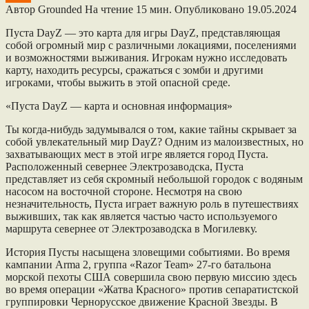
Автор
Grounded
На чтение
15 мин.
Опубликовано
19.05.2024
Пуста DayZ — это карта для игры DayZ, представляющая
собой огромный мир с различными локациями, поселениями
и возможностями выживания. Игрокам нужно исследовать
карту, находить ресурсы, сражаться с зомби и другими
игроками, чтобы выжить в этой опасной среде.
«Пуста DayZ — карта и основная информация»
Ты когда-нибудь задумывался о том, какие тайны скрывает за
собой увлекательный мир DayZ? Одним из малоизвестных, но
захватывающих мест в этой игре является город Пуста.
Расположенный севернее Электрозаводска, Пуста
представляет из себя скромный небольшой городок с водяным
насосом на восточной стороне. Несмотря на свою
незначительность, Пуста играет важную роль в путешествиях
выживших, так как является частью часто используемого
маршрута севернее от Электрозаводска в Могилевку.
История Пусты насыщена зловещими событиями. Во время
кампании Arma 2, группа «Razor Team» 27-го батальона
морской пехоты США совершила свою первую миссию здесь
во время операции «Жатва Красного» против сепаратистской
группировки Чернорусское движение Красной Звезды. В