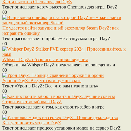
Карта высотов Chernarus для DayZ
Текст описывает карту высотов Chernarus для игры DayZ
0
0
Не удается найти запущенный экземпляр Steam DayZ: как
исправить ошибку
Текст рассказывает о проблеме с запуском игры DayZ
0
0
Whisper DayZ: обзор игры и нововведения
Обзор игры Whisper DayZ представляет нововведения и
0
0
Урон в DayZ: Все, что вам нужно знать
Текст «Урон в DayZ: Все, что вам нужно знать»
0
0
Строительство забора в DayZ
Текст рассказывает о том, как строить забор в игре
0
0
Как установить моды в DayZ
Текст описывает процесс установки модов на сервер DayZ