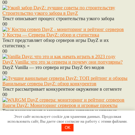
0
0
Строительство узкого забора в DayZ
Текст описывает процесс строительства узкого забора
0
0
У Костра — Сервера DayZ: обзор и статистика
Текст представляет обзор серверов игры DayZ и их
статистику. «
0
0
DayZ Vanilla: что это за сервера и почему они популярны?
DayZ Vanilla — это сервера игры DayZ без модов
0
0
Ванильные сервера DayZ: обзор конкурентов
Текст рассматривает конкурентное окружение в сегменте
0
0
Варгм DayZ: Мониторинг серверов и игровые проекты
Текст рассказывает о мониторинге серверов и игровых
0
0
Этот сайт использует cookie для хранения данных. Продолжая
использовать сайт, Вы даете свое согласие на работу с этими файлами.
Дополнительная информация
OK