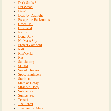
Dark Souls 3
Darkwood
DayZ
Dead by Daylight
Escape the Backrooms
Green Hell
Grounded
Icarus
Long Dark
No Mans Sky
Project Zomboid
Raft
RimWorld
Rust
Satisfactory
SCUM
Sea of Thieves
Space Engineers
Starbound
State of Decay
Stranded Deep
Subnautica
Sunless Sea
Terraria
The Forest
This War of Mine