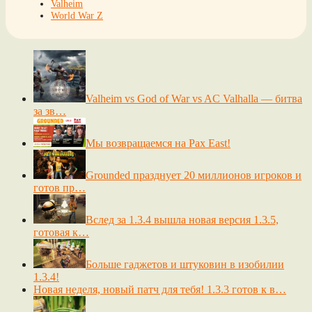
Valheim
World War Z
Valheim vs God of War vs AC Valhalla — битва
за зв…
Мы возвращаемся на Pax East!
Grounded празднует 20 миллионов игроков и
готов пр…
Вслед за 1.3.4 вышла новая версия 1.3.5,
готовая к…
Больше гаджетов и штуковин в изобилии
1.3.4!
Новая неделя, новый патч для тебя! 1.3.3 готов к в…