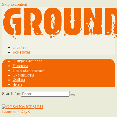
Skip to content
О сайте
Контакты
О игре Grounded
Новости
План обновлений
Скриншоты
Файлы
Читы
Search for:
Главная
»
DayZ