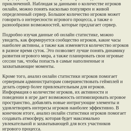
приключений. Наблюдая за данными о количестве игроков
онлайн, можно понять насколько популярен и живой
определенный сервер. Большое количество игроков может
говорить о интересности игрового процесса, а также о
разнообразии возможностей, которые предлагает сервер.
Подробно изучая данные об онлайн статистике, можно
увидеть, как формируется сообщество игроков, какие часы
наиболее активны, а также как изменяется количество игроков
в разное время суток. Это позволяет лучше понять динамику
развития игрового мира, а также планировать свои игровые
сессии так, чтобы попасть в самые наполненные и
захватывающие моменты.
Кроме того, анализ онлайн статистики игроков помогает
серверным администраторам совершенствовать геймплей и
делать сервер более привлекательным для игроков.
Информация о количестве игроков, их активности и
поведении в игре дает возможность оптимизировать игровое
пространство, добавлять новые интригующие элементы и
удовлетворять интересы игроков наиболее эффективно. В
конечном итоге, анализ онлайн статистики игроков помогает
создавать атмосферу, которая будет максимально
увлекательной и захватывающей для всех участников
игрового процесса.