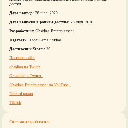
доступ
Дата выхода:
28 июл. 2020
Дата выпуска в раннем доступе:
28 июл. 2020
Разработчик:
Obsidian Entertainment
Издатель:
Xbox Game Studios
Достижений Steam:
20
Посетить сайт
obsidian на Twitch
Grounded в Twitter
Obsidian Entertainment на YouTube
Discord канал
TikTok
Системные требования