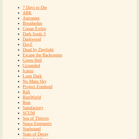
7 Days to Die
ARK
Astroneer
Breathedge
Conan Exiles
Dark Souls 3
Darkwood
DayZ
Dead by Daylight
Escape the Backrooms
Green Hell
Grounded
Icarus
Long Dark
No Mans Sky
Project Zomboid
Raft
RimWorld
Rust
Satisfactory
SCUM
Sea of Thieves
Space Engineers
Starbound
State of Decay