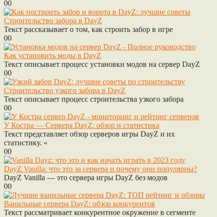
0
0
Строительство забора в DayZ
Текст рассказывает о том, как строить забор в игре
0
0
Как установить моды в DayZ
Текст описывает процесс установки модов на сервер DayZ
0
0
Строительство узкого забора в DayZ
Текст описывает процесс строительства узкого забора
0
0
У Костра — Сервера DayZ: обзор и статистика
Текст представляет обзор серверов игры DayZ и их
статистику. «
0
0
DayZ Vanilla: что это за сервера и почему они популярны?
DayZ Vanilla — это сервера игры DayZ без модов
0
0
Ванильные сервера DayZ: обзор конкурентов
Текст рассматривает конкурентное окружение в сегменте