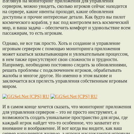
Взглянув на мониторинг приложения для управления
сервером, можно увидеть, сколько игроков сейчас находится
на сервере, какие ивенты проходят, какие обновления
доступны и прочие интересные детали. Как будто вы пилот
космического корабля, у вас под контролем весь космический
мир, и ваша задача – обеспечить комфорт и удовольствие всем
пассажирам, то есть игрокам.
Однако, не все так просто. Хоть и создание и управление
игровым сервером с помощью мониторинга приложения
может казаться захватывающим и увлекательным процессом,
в нем также присутствуют свои сложности и трудности.
Например, необходимо постоянно следить за обновлениями,
решать проблемы с подключением игроков, обрабатывать
жалобы и многое другое. Но именно в этом вызове и
заключается вся прелесть управления собственным игровым
миром.
И в самом конце хочется сказать, что мониторинг приложения
для управления сервером – это не просто инструмент, а
возможность создать уникальное пространство для игры, где
каждый игрок найдет что-то особенное, что захватит его
внимание и воображение. И вот когда вы видите, как ваш
сервер наполняется жизнью, а игроки наслаждаются игровым