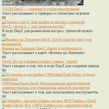
VDZH DayZ — серверы и статистика игроков
Текст рассказывает о серверах и статистике игроков
0
0
DayZ: тренога — как разжечь костер?
В игре DayZ для разжигания костра с треногой нужно
0
0
Военка на Ливонии DayZ: Карта и особенности
Текст рассказывает о карте «Военка на Ливонии»
0
0
DayZ: Из чего можно сделать тряпки / бинты
Текст говорит о том, что в игре DayZ для создания тряпок
0
0
VPPAdminTools DayZ: Использование инструментов
администратора для управления добычей предметов
Текст рассказывает о том, как использовать инструменты
0
0
Tundra DayZ: Все о M70 Tundra и его характеристиках