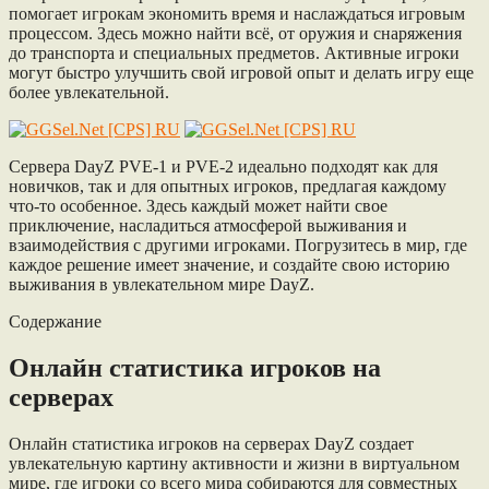
помогает игрокам экономить время и наслаждаться игровым
процессом. Здесь можно найти всё, от оружия и снаряжения
до транспорта и специальных предметов. Активные игроки
могут быстро улучшить свой игровой опыт и делать игру еще
более увлекательной.
Сервера DayZ PVE-1 и PVE-2 идеально подходят как для
новичков, так и для опытных игроков, предлагая каждому
что-то особенное. Здесь каждый может найти свое
приключение, насладиться атмосферой выживания и
взаимодействия с другими игроками. Погрузитесь в мир, где
каждое решение имеет значение, и создайте свою историю
выживания в увлекательном мире DayZ.
Содержание
Онлайн статистика игроков на
серверах
Онлайн статистика игроков на серверах DayZ создает
увлекательную картину активности и жизни в виртуальном
мире, где игроки со всего мира собираются для совместных