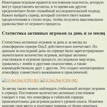
Некоторым игрокам нравится постоянная опасность, которую
могут представлять мутанты, в то время как другие
предпочитают более спокойный исследовательский подход.
Важно выбрать сервер, который соответствует вашим
предпочтениям и стилю игры, чтобы получить максимальное
удовольствие от игрового процесса.
Статистика активных игроков за день и за месяц
Статистика активных игроков за день и за месяц на
атмосферном сервере DayZ действительно впечатляет. По
данным за последний день на сервере было зарегистрировано
значительное количество игроков, которые активно
участвовали в игровом процессе, исследовали мир игры,
сражались с зомби и другими опасностями, а также
взаимодействовали друг с другом. Это создает неповторимую
атмосферу совместного выживания и приключений.
За месяц также можно наблюдать стабильный интерес игроков
к серверу. Постоянное количество активных участников
говорит о том, что атмосфера и геймплей сервера
привлекательны для игроков разного уровня опыта. Новички
находят свое место и получают помощь от более опытных