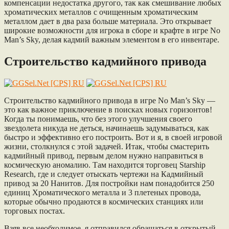
компенсации недостатка другого, так как смешивание любых
хроматических металлов с очищенным хроматическим
металлом дает в два раза больше материала. Это открывает
широкие возможности для игрока в сборе и крафте в игре No
Man’s Sky, делая кадмий важным элементом в его инвентаре.
Строительство кадмийного привода
Строительство кадмийного привода в игре No Man’s Sky —
это как важное приключение в поисках новых горизонтов!
Когда ты понимаешь, что без этого улучшения своего
звездолета никуда не деться, начинаешь задумываться, как
быстро и эффективно его построить. Вот и я, в своей игровой
жизни, столкнулся с этой задачей. Итак, чтобы смастерить
кадмийный привод, первым делом нужно направиться в
космическую аномалию. Там находится торговец Starship
Research, где и следует отыскать чертежи на Кадмийный
привод за 20 Нанитов. Для постройки нам понадобится 250
единиц Хроматического металла и 3 плетеных провода,
которые обычно продаются в космических станциях или
торговых постах.
Взяв все необходимое, я отправился обращаться в открытый