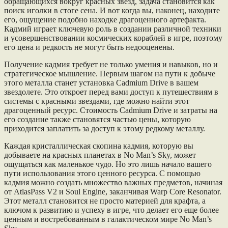
обращающихся вокруг красных звезд, задача становится как
поиск иголки в стоге сена. И вот когда вы, наконец, находите
его, ощущение подобно находке драгоценного артефакта.
Кадмий играет ключевую роль в создании различной техники
и усовершенствовании космических кораблей в игре, поэтому
его цена и редкость не могут быть недооценены.
Получение кадмия требует не только умения и навыков, но и
стратегическое мышление. Первым шагом на пути к добыче
этого металла станет установка Cadmium Drive в вашем
звездолете. Это откроет перед вами доступ к путешествиям в
системы с красными звездами, где можно найти этот
драгоценный ресурс. Стоимость Cadmium Drive и затраты на
его создание также становятся частью цены, которую
приходится заплатить за доступ к этому редкому металлу.
Каждая кристаллическая скопина кадмия, которую вы
добываете на красных планетах в No Man’s Sky, может
ощущаться как маленькое чудо. Но это лишь начало вашего
пути использования этого ценного ресурса. С помощью
кадмия можно создать множество важных предметов, начиная
от AtlasPass V2 и Soul Engine, заканчивая Warp Core Resonator.
Этот металл становится не просто материей для крафта, а
ключом к развитию и успеху в игре, что делает его еще более
ценным и востребованным в галактическом мире No Man’s