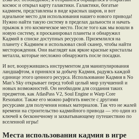
космос и открыл карту галактики. Галактики, богатые
кадмием, представлены в виде красных шаров, и вот
идеальное место для использования нашего нового привода!
Нужно найти такую систему в пределах дальности и начать
прыжок в это космическое место. После того как мы вошли в
новую систему, я просканировал планеты и обнаружил
Кадмий в списке доступных ресурсов. Приземлился на
планету с Кадмием и использовал свой сканер, чтобы найти
месторождения. Они выглядят как яркие красные кристаллы
металла, которые несложно обнаружить после посадки.
И вот, вооружившись инструментом для манипулирования
ландшафтом, я принялся за добычу Кадмия, радуясь каждой
единице этого ценного ресурса. Использование Кадмия в No
Man’s Sky открывает перед тобой целый мир улучшений и
новых возможностей. Он необходим для создания таких
предметов, как AtlasPass V2, Soul Engine и Warp Core
Resonator. Также его можно рафтить вместе с другими
ресурсами для получения новых материалов. Так что не жалей
времени на строительство кадмийного привода — это один из
ключей к бесконечному и захватывающему путешествию по
вселенной игры!
Места использования кадмия в игре