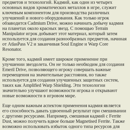
предметов и технологий. Кадмий, как один из четырех
основных видов хроматических металлов в игре, служит
ключевым компонентом для производства различных
улучшений и нового оборудования. Как только игрок
обзаводится Cadmium Drive, можно начинать добычу кадмия
на планетах около красных звезд. С помощью Terrain
Manipulator игрок добывает этот материал, который затем
используется для создания разнообразных предметов, начиная
от AtlasPass V2 и заканчивая Soul Engine и Warp Core
Resonator.
Кроме того, кадмий имеет широкое применение при
улучшении звездолета. Он не только необходим для создания
Emeril Drive, позволяющего игроку совершать важные
перемещения на значительные расстояния, но также
используется для создания улучшенных защитных систем,
таких как Amplified Warp Shielding. Эти технологии
значительно улучшают возможности игрока и открывают
новые возможности в игровом мире.
Еще одним важным аспектом применения кадмия является
его способность давать удвоенный результат при смешивании
с другими ресурсами. Например, смешивая кадмий с Ferrite
Dust, можно получить вдвое больше Magnetised Ferrite. Также
возможно использовать избыток одного типа ресурсов для