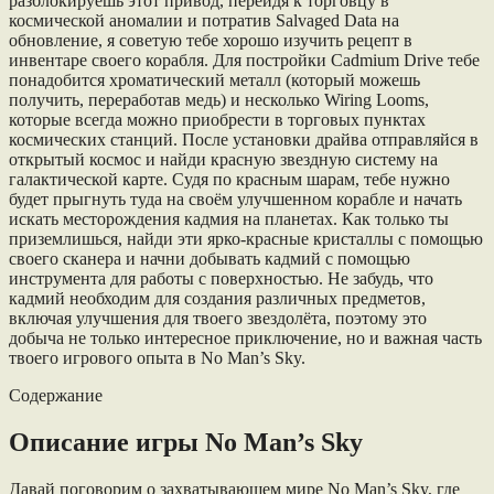
разблокируешь этот привод, перейдя к торговцу в
космической аномалии и потратив Salvaged Data на
обновление, я советую тебе хорошо изучить рецепт в
инвентаре своего корабля. Для постройки Cadmium Drive тебе
понадобится хроматический металл (который можешь
получить, переработав медь) и несколько Wiring Looms,
которые всегда можно приобрести в торговых пунктах
космических станций. После установки драйва отправляйся в
открытый космос и найди красную звездную систему на
галактической карте. Судя по красным шарам, тебе нужно
будет прыгнуть туда на своём улучшенном корабле и начать
искать месторождения кадмия на планетах. Как только ты
приземлишься, найди эти ярко-красные кристаллы с помощью
своего сканера и начни добывать кадмий с помощью
инструмента для работы с поверхностью. Не забудь, что
кадмий необходим для создания различных предметов,
включая улучшения для твоего звездолёта, поэтому это
добыча не только интересное приключение, но и важная часть
твоего игрового опыта в No Man’s Sky.
Содержание
Описание игры No Man’s Sky
Давай поговорим о захватывающем мире No Man’s Sky, где