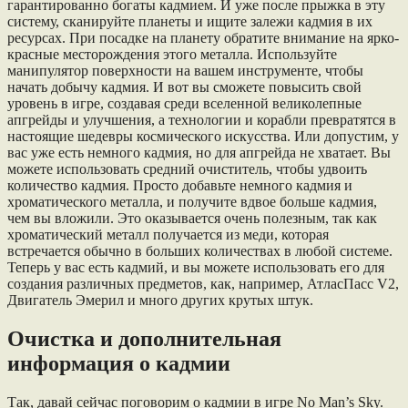
гарантированно богаты кадмием. И уже после прыжка в эту
систему, сканируйте планеты и ищите залежи кадмия в их
ресурсах. При посадке на планету обратите внимание на ярко-
красные месторождения этого металла. Используйте
манипулятор поверхности на вашем инструменте, чтобы
начать добычу кадмия. И вот вы сможете повысить свой
уровень в игре, создавая среди вселенной великолепные
апгрейды и улучшения, а технологии и корабли превратятся в
настоящие шедевры космического искусства. Или допустим, у
вас уже есть немного кадмия, но для апгрейда не хватает. Вы
можете использовать средний очиститель, чтобы удвоить
количество кадмия. Просто добавьте немного кадмия и
хроматического металла, и получите вдвое больше кадмия,
чем вы вложили. Это оказывается очень полезным, так как
хроматический металл получается из меди, которая
встречается обычно в больших количествах в любой системе.
Теперь у вас есть кадмий, и вы можете использовать его для
создания различных предметов, как, например, АтласПасс V2,
Двигатель Эмерил и много других крутых штук.
Очистка и дополнительная
информация о кадмии
Так, давай сейчас поговорим о кадмии в игре No Man’s Sky.