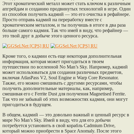
Этот хроматический металл может стать ключом к различным
апгрейдам и созданию продвинутых технологий в игре. Один
из способов получить кадмий — это его очистка в рефайнере.
Просто отправь кадмий на переработку вместе с
хроматическим металлом, и ты получишь в итоге в два раза
больше самого кадмия. Так что имей в виду, что рефайнер —
это твой друг в добыче этого ценного ресурса.
Кроме того, о кадмии есть еще некоторая дополнительная
информация, которая может пригодиться в твоем
путешествии по вселенной No Man’s Sky. Например, кадмий
может использоваться для создания различных предметов,
включая AtlasPass V2, Soul Engine и Warp Core Resonator.
Также, его можно смешивать с другими ресурсами, чтобы
получить дополнительные материалы, как, например,
смешивая его с Ferrite Dust для получения Magnetised Ferrite.
Так что не забывай об этих возможностях кадмия, они могут
пригодиться в будущем.
В общем, кадмий — это довольно важный и ценный ресурс в
мире No Man’s Sky. Имей в виду, что для его добычи
потребуется установить в свой корабль Cadmium Drive,
который можно приобрести в Space Anomaly. После этого