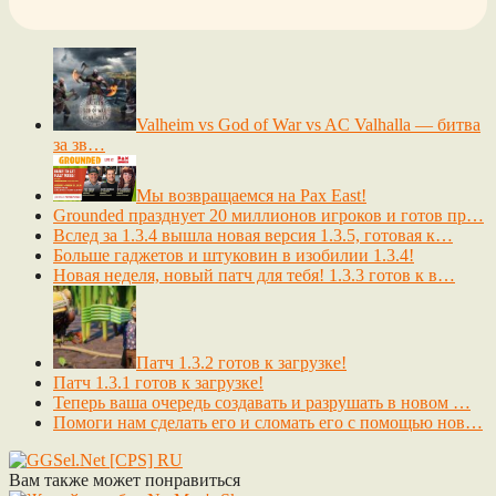
Valheim vs God of War vs AC Valhalla — битва
за зв…
Мы возвращаемся на Pax East!
Grounded празднует 20 миллионов игроков и готов пр…
Вслед за 1.3.4 вышла новая версия 1.3.5, готовая к…
Больше гаджетов и штуковин в изобилии 1.3.4!
Новая неделя, новый патч для тебя! 1.3.3 готов к в…
Патч 1.3.2 готов к загрузке!
Патч 1.3.1 готов к загрузке!
Теперь ваша очередь создавать и разрушать в новом …
Помоги нам сделать его и сломать его с помощью нов…
Вам также может понравиться