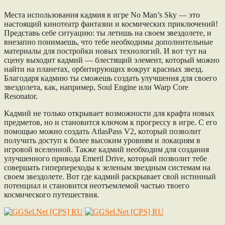
Места использования кадмия в игре No Man’s Sky — это
настоящий кинотеатр фантазии и космических приключений!
Представь себе ситуацию: ты летишь на своем звездолете, и
внезапно понимаешь, что тебе необходимы дополнительные
материалы для постройки новых технологий. И вот тут на
сцену выходит кадмий — блестящий элемент, который можно
найти на планетах, орбитирующих вокруг красных звезд.
Благодаря кадмию ты сможешь создать улучшения для своего
звездолета, как, например, Soul Engine или Warp Core
Resonator.
Кадмий не только открывает возможности для крафта новых
предметов, но и становится ключом к прогрессу в игре. С его
помощью можно создать AtlasPass V2, который позволит
получить доступ к более высоким уровням и локациям в
игровой вселенной. Также кадмий необходим для создания
улучшенного привода Emeril Drive, который позволит тебе
совершать гиперпереходы к зеленым звездным системам на
своем звездолете. Вот где кадмий раскрывает свой истинный
потенциал и становится неотъемлемой частью твоего
космического путешествия.