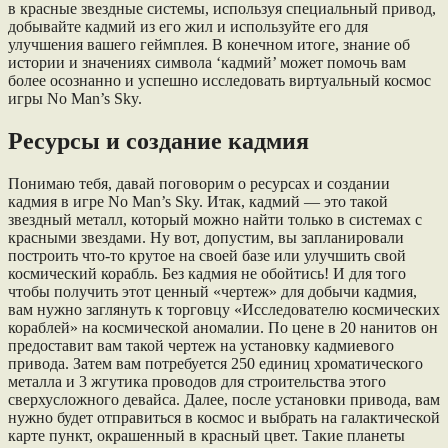
в красные звездные системы, используя специальный привод,
добывайте кадмий из его жил и используйте его для
улучшения вашего геймплея. В конечном итоге, знание об
истории и значениях символа ‘кадмий’ может помочь вам
более осознанно и успешно исследовать виртуальный космос
игры No Man’s Sky.
Ресурсы и создание кадмия
Понимаю тебя, давай поговорим о ресурсах и создании
кадмия в игре No Man’s Sky. Итак, кадмий — это такой
звездный металл, который можно найти только в системах с
красными звездами. Ну вот, допустим, вы запланировали
построить что-то крутое на своей базе или улучшить свой
космический корабль. Без кадмия не обойтись! И для того
чтобы получить этот ценный «чертеж» для добычи кадмия,
вам нужно заглянуть к торговцу «Исследователю космических
кораблей» на космической аномалии. По цене в 20 нанитов он
предоставит вам такой чертеж на установку кадмиевого
привода. Затем вам потребуется 250 единиц хроматического
металла и 3 жгутика проводов для строительства этого
сверхусложного девайса. Далее, после установки привода, вам
нужно будет отправиться в космос и выбрать на галактической
карте пункт, окрашенный в красный цвет. Такие планеты