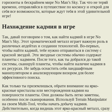
горизонты в бескрайнем мире No Man’s Sky. Так что не теряй
времени, отправляйся в путешествие по космосу и открой для
себя все возможности, которые ждут тебя в этой удивительной
игре!
Нахождение кадмия в игре
Так, давай поговорим о том, как найти кадмий в игре No
Man’s Sky. Этот хроматический металл играет важную роль в
различных апдейтах и создании технологий. Во-первых,
чтобы найти кадмий, тебе нужно отправиться в систему с
красной звездой. Эти звездные системы обычно содержат
планеты с кадмием. После того, как ты добрался до такой
системы, сканируй планеты, чтобы найти наличие кадмия в
их ресурсах. Не забудь оснастить себя ландшафтным
манипулятором и анализирующим визором для более
эффективного поиска.
Как только ты приземлишься, обрати внимание на ярко-
красные кристаллы или месторождения кадмия на
поверхности планеты. Они должны быть легко заметны,
особенно после сканирования. Используй Terrain Manipulator
на своем Multi-Tool, чтобы начать добычу кадмия.
Действительно, когда видишь этот ярко-красный металл, сразу