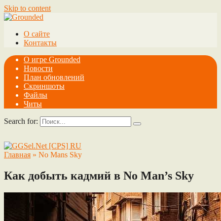
Skip to content
О сайте
Контакты
О игре Grounded
Новости
План обновлений
Скриншоты
Файлы
Читы
Search for:
Главная
»
No Mans Sky
Как добыть кадмий в No Man’s Sky