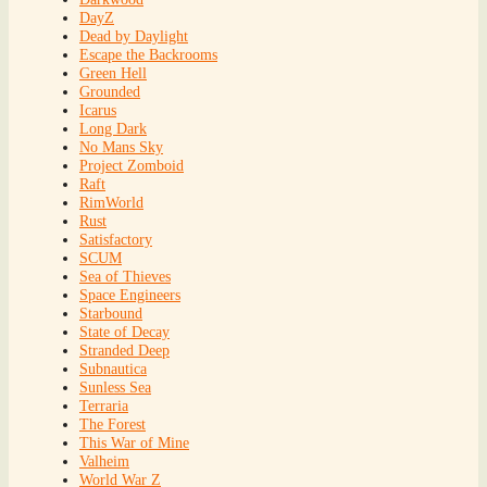
DayZ
Dead by Daylight
Escape the Backrooms
Green Hell
Grounded
Icarus
Long Dark
No Mans Sky
Project Zomboid
Raft
RimWorld
Rust
Satisfactory
SCUM
Sea of Thieves
Space Engineers
Starbound
State of Decay
Stranded Deep
Subnautica
Sunless Sea
Terraria
The Forest
This War of Mine
Valheim
World War Z