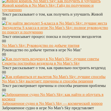
Живой корабль в No Man’s Sky: Гайд по получению и
улучшению
Текст рассказывает о том, как получить и улучшить Живой
0
0
Звездолеты S класса в игре No Man’s Sky: полное руководство
по поиску и получению
Текст описывает процесс поиска и получения звездолетов
0
0
No Man’s Sky: Руководство по добыче трития
Руководство по добыче трития в игре No Man’
0
0
Секреты постройки вездехода в No Man’s Sky
Текст рассказывает о том, как правильно построить вездеход
0
0
No Man’s Sky вылетает: причины и способы решения
Текст рассматривает причины и способы решения проблемы
0
0
Заброшенное судно в No Man’s Sky — космический хоррор
Заброшенное судно в игре No Man’s Sky представляет