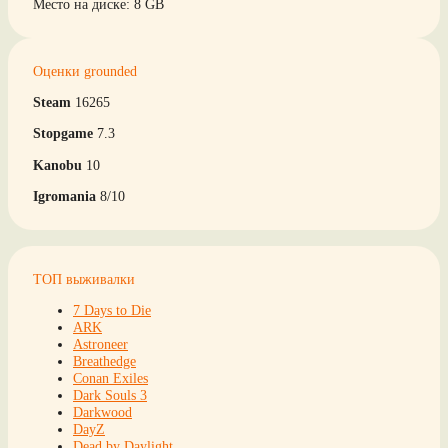
Место на диске: 8 GB
Оценки grounded
Steam
16265
Stopgame
7.3
Kanobu
10
Igromania
8/10
ТОП выживалки
7 Days to Die
ARK
Astroneer
Breathedge
Conan Exiles
Dark Souls 3
Darkwood
DayZ
Dead by Daylight