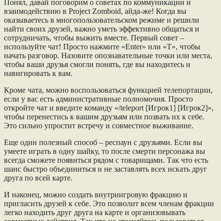
Понял, давай поговорим о советах по коммуникации и
взаимодействию в Project Zomboid, айда-же! Когда вы
оказываетесь в многопользовательском режиме и решили
найти своих друзей, важно уметь эффективно общаться и
сотрудничать, чтобы выжить вместе. Первый совет –
используйте чат! Просто нажмите «Enter» или «T», чтобы
начать разговор. Назовите опознавательные точки или места,
чтобы ваши друзья смогли понять, где вы находитесь и
навигировать к вам.
Кроме чата, можно воспользоваться функцией телепортации,
если у вас есть административные полномочия. Просто
откройте чат и введите команду «/teleport [Игрок1] [Игрок2]»,
чтобы перенестись к вашим друзьям или позвать их к себе.
Это сильно упростит встречу и совместное выживание.
Еще один полезный способ – респаун с друзьями. Если вы
умеете играть в одну шайку, то после смерти персонажа вы
всегда сможете появиться рядом с товарищами. Так что есть
шанс быстро объединиться и не заставлять всех искать друг
друга по всей карте.
И наконец, можно создать внутриигровую фракцию и
пригласить друзей к себе. Это позволит всем членам фракции
легко находить друг друга на карте и организовывать