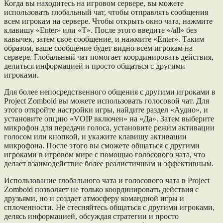
Когда вы находитесь на игровом сервере, вы можете
использовать глобальный чат, чтобы отправлять сообщения
всем игрокам на сервере. Чтобы открыть окно чата, нажмите
клавишу «Enter» или «T». После этого введите «/all» без
кавычек, затем свое сообщение, и нажмите «Enter». Таким
образом, ваше сообщение будет видно всем игрокам на
сервере. Глобальный чат помогает координировать действия,
делиться информацией и просто общаться с другими
игроками.
Для более непосредственного общения с другими игроками в
Project Zomboid вы можете использовать голосовой чат. Для
этого откройте настройки игры, найдите раздел «Аудио», и
установите опцию «VOIP включен» на «Да». Затем выберите
микрофон для передачи голоса, установите режим активации
голосом или кнопкой, и укажите клавишу активации
микрофона. После этого вы сможете общаться с другими
игроками в игровом мире с помощью голосового чата, что
делает взаимодействие более реалистичным и эффективным.
Использование глобального чата и голосового чата в Project
Zomboid позволяет не только координировать действия с
друзьями, но и создает атмосферу командной игры и
сплоченности. Не стесняйтесь общаться с другими игроками,
делясь информацией, обсуждая стратегии и просто