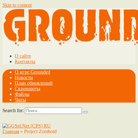
Skip to content
О сайте
Контакты
О игре Grounded
Новости
План обновлений
Скриншоты
Файлы
Читы
Search for:
Главная
»
Project Zomboid