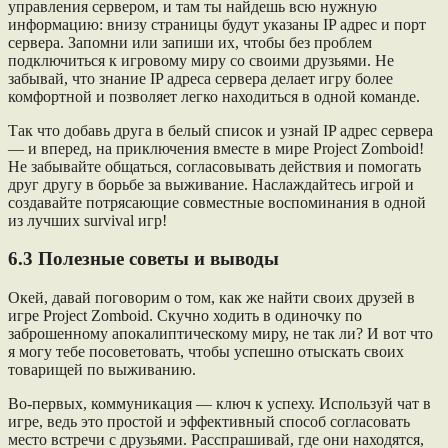
управления сервером, и там ты найдешь всю нужную
информацию: внизу страницы будут указаны IP адрес и порт
сервера. Запомни или запиши их, чтобы без проблем
подключиться к игровому миру со своими друзьями. Не
забывай, что знание IP адреса сервера делает игру более
комфортной и позволяет легко находиться в одной команде.
Так что добавь друга в белый список и узнай IP адрес сервера
— и вперед, на приключения вместе в мире Project Zomboid!
Не забывайте общаться, согласовывать действия и помогать
друг другу в борьбе за выживание. Наслаждайтесь игрой и
создавайте потрясающие совместные воспоминания в одной
из лучших survival игр!
6.3 Полезные советы и выводы
Окей, давай поговорим о том, как же найти своих друзей в
игре Project Zomboid. Скучно ходить в одиночку по
заброшенному апокалиптическому миру, не так ли? И вот что
я могу тебе посоветовать, чтобы успешно отыскать своих
товарищей по выживанию.
Во-первых, коммуникация — ключ к успеху. Используй чат в
игре, ведь это простой и эффективный способ согласовать
место встречи с друзьями. Расспрашивай, где они находятся,