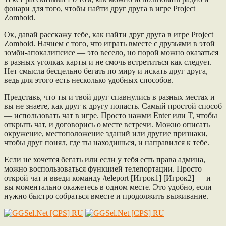
фонари для того, чтобы найти друг друга в игре Project
Zomboid.
Ок, давай расскажу тебе, как найти друг друга в игре Project
Zomboid. Начнем с того, что играть вместе с друзьями в этой
зомби-апокалипсисе — это весело, но порой можно оказаться
в разных уголках карты и не смочь встретиться как следует.
Нет смысла бесцельно бегать по миру и искать друг друга,
ведь для этого есть несколько удобных способов.
Представь, что ты и твой друг спавнулись в разных местах и
вы не знаете, как друг к другу попасть. Самый простой способ
— использовать чат в игре. Просто нажми Enter или T, чтобы
открыть чат, и договорись о месте встречи. Можно описать
окружение, местоположение зданий или другие признаки,
чтобы друг понял, где ты находишься, и направился к тебе.
Если не хочется бегать или если у тебя есть права админа,
можно воспользоваться функцией телепортации. Просто
открой чат и введи команду /teleport [Игрок1] [Игрок2] — и
вы моментально окажетесь в одном месте. Это удобно, если
нужно быстро собраться вместе и продолжить выживание.