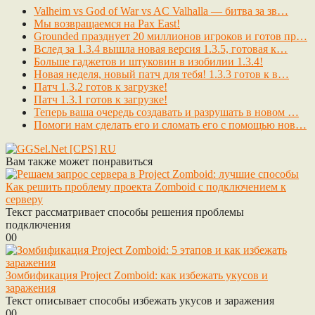
Valheim vs God of War vs AC Valhalla — битва за зв…
Мы возвращаемся на Pax East!
Grounded празднует 20 миллионов игроков и готов пр…
Вслед за 1.3.4 вышла новая версия 1.3.5, готовая к…
Больше гаджетов и штуковин в изобилии 1.3.4!
Новая неделя, новый патч для тебя! 1.3.3 готов к в…
Патч 1.3.2 готов к загрузке!
Патч 1.3.1 готов к загрузке!
Теперь ваша очередь создавать и разрушать в новом …
Помоги нам сделать его и сломать его с помощью нов…
Вам также может понравиться
Как решить проблему проекта Zomboid с подключением к
серверу
Текст рассматривает способы решения проблемы
подключения
0
0
Зомбификация Project Zomboid: как избежать укусов и
заражения
Текст описывает способы избежать укусов и заражения
0
0