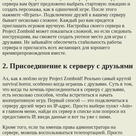
сервера вам будет предложено выбрать стартовую локацию и
создать персонажа, как в одиночной игре. После этого
нажмите «Играть». Подключение друзей к вашему серверу
бывает несколько сложнее. Каждый раз вам придется
приглашать игроков вручную. Настройка своего сервера в
Project Zomboid может показаться сложной, но если следовать
инструкциям, вы сможете создать уютное место для игры с
друзьями. Не забывайте обеспечить стабильность работы
сервера и пригласить всех желающих для хорошего
времяпрепровождения вместе.
2. Присоединение к серверу с друзьями
Ах, как я люблю игру Project Zomboid! Реально самый крутой
survival horror, особенно когда играешь с друзьями. Суть в том,
что когда ты хочешь присоединиться к серверу с друзьями,
есть несколько способов, чтобы встретиться и начать
кооперативную игру. Первый способ — это подключиться к
серверу друзей через их IP-адрес. Просто выбери пункт «Join»
в главном меню, найди их сервер в списке или попроси их
предоставить IP, введи данные и вот ты уже с ними.
Кроме того, если ты имеешь права администратора на
сервере, можешь воспользоваться телепортацией. Просто