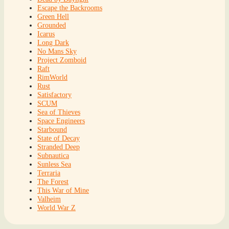
Escape the Backrooms
Green Hell
Grounded
Icarus
Long Dark
No Mans Sky
Project Zomboid
Raft
RimWorld
Rust
Satisfactory
SCUM
Sea of Thieves
Space Engineers
Starbound
State of Decay
Stranded Deep
Subnautica
Sunless Sea
Terraria
The Forest
This War of Mine
Valheim
World War Z