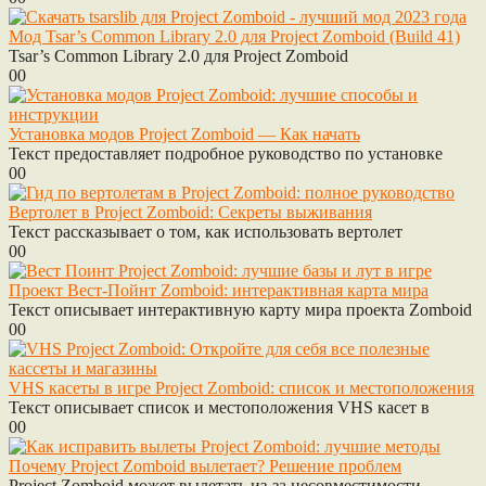
Мод Tsar’s Common Library 2.0 для Project Zomboid (Build 41)
Tsar’s Common Library 2.0 для Project Zomboid
0
0
Установка модов Project Zomboid — Как начать
Текст предоставляет подробное руководство по установке
0
0
Вертолет в Project Zomboid: Секреты выживания
Текст рассказывает о том, как использовать вертолет
0
0
Проект Вест-Пойнт Zomboid: интерактивная карта мира
Текст описывает интерактивную карту мира проекта Zomboid
0
0
VHS касеты в игре Project Zomboid: список и местоположения
Текст описывает список и местоположения VHS касет в
0
0
Почему Project Zomboid вылетает? Решение проблем
Project Zomboid может вылетать из-за несовместимости