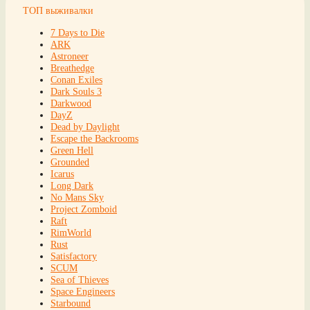
ТОП выживалки
7 Days to Die
ARK
Astroneer
Breathedge
Conan Exiles
Dark Souls 3
Darkwood
DayZ
Dead by Daylight
Escape the Backrooms
Green Hell
Grounded
Icarus
Long Dark
No Mans Sky
Project Zomboid
Raft
RimWorld
Rust
Satisfactory
SCUM
Sea of Thieves
Space Engineers
Starbound