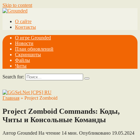
Skip to content
О сайте
Контакты
О игре Grounded
Новости
План обновлений
Скриншоты
Файлы
Читы
Search for:
Главная
»
Project Zomboid
Project Zomboid Commands: Коды,
Читы и Консольные Команды
Автор
Grounded
На чтение
14 мин.
Опубликовано
19.05.2024