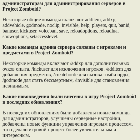
администраторам для администрирования серверов в
Project Zomboid?
Некоторые общие команды включают additem, addxp,
addvehicle, godmode, noclip, invisible, help, players, quit, banid,
banuser, kickuser, voiceban, save, reloadoptions, reloadlua,
showoptions, setaccesslevel.
Какие команды админа сервера связаны с игроками и
предметами в Project Zomboid?
Некоторые команды включают /addxp для дополнительных
очков опыта, /kickuser для исключения игроков, /additem для
добавления предметов, /createhorde для вызова зомби орды,
/godmode для стать бессмертным, /invisible для становления
невидимым.
Какие нововведения были внесены в игру Project Zomboid
в последних обновлениях?
В последних обновлениях были добавлены новые команды
для администраторов, улучшены серверные настройки,
добавлены новые функции управления игровым процессом,
что сделало игровой процесс более увлекательным и
интересным.