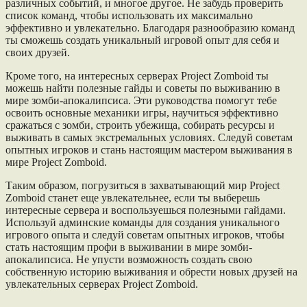
различных событий, и многое другое. Не забудь проверить
список команд, чтобы использовать их максимально
эффективно и увлекательно. Благодаря разнообразию команд
ты сможешь создать уникальный игровой опыт для себя и
своих друзей.
Кроме того, на интересных серверах Project Zomboid ты
можешь найти полезные гайды и советы по выживанию в
мире зомби-апокалипсиса. Эти руководства помогут тебе
освоить основные механики игры, научиться эффективно
сражаться с зомби, строить убежища, собирать ресурсы и
выживать в самых экстремальных условиях. Следуй советам
опытных игроков и стань настоящим мастером выживания в
мире Project Zomboid.
Таким образом, погрузиться в захватывающий мир Project
Zomboid станет еще увлекательнее, если ты выберешь
интересные сервера и воспользуешься полезными гайдами.
Используй админские команды для создания уникального
игрового опыта и следуй советам опытных игроков, чтобы
стать настоящим профи в выживании в мире зомби-
апокалипсиса. Не упусти возможность создать свою
собственную историю выживания и обрести новых друзей на
увлекательных серверах Project Zomboid.