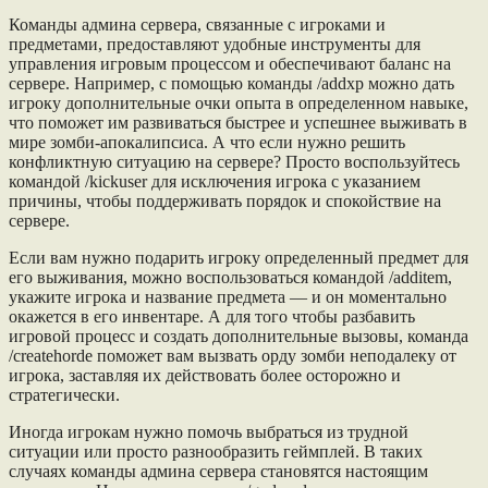
Команды админа сервера, связанные с игроками и
предметами, предоставляют удобные инструменты для
управления игровым процессом и обеспечивают баланс на
сервере. Например, с помощью команды /addxp можно дать
игроку дополнительные очки опыта в определенном навыке,
что поможет им развиваться быстрее и успешнее выживать в
мире зомби-апокалипсиса. А что если нужно решить
конфликтную ситуацию на сервере? Просто воспользуйтесь
командой /kickuser для исключения игрока с указанием
причины, чтобы поддерживать порядок и спокойствие на
сервере.
Если вам нужно подарить игроку определенный предмет для
его выживания, можно воспользоваться командой /additem,
укажите игрока и название предмета — и он моментально
окажется в его инвентаре. А для того чтобы разбавить
игровой процесс и создать дополнительные вызовы, команда
/createhorde поможет вам вызвать орду зомби неподалеку от
игрока, заставляя их действовать более осторожно и
стратегически.
Иногда игрокам нужно помочь выбраться из трудной
ситуации или просто разнообразить геймплей. В таких
случаях команды админа сервера становятся настоящим