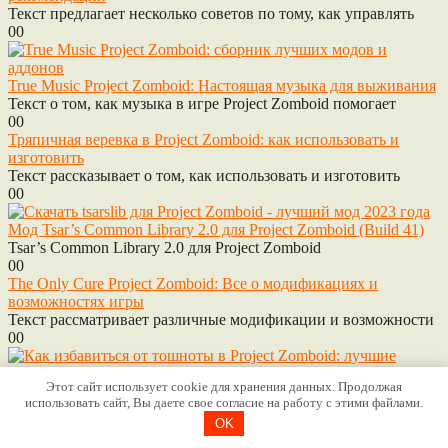
Текст предлагает несколько советов по тому, как управлять
0
0
True Music Project Zomboid: Настоящая музыка для выживания
Текст о том, как музыка в игре Project Zomboid помогает
0
0
Тряпичная веревка в Project Zomboid: как использовать и
изготовить
Текст рассказывает о том, как использовать и изготовить
0
0
Мод Tsar’s Common Library 2.0 для Project Zomboid (Build 41)
Tsar’s Common Library 2.0 для Project Zomboid
0
0
The Only Cure Project Zomboid: Все о модификациях и
возможностях игры
Текст рассматривает различные модификации и возможности
0
0
Этот сайт использует cookie для хранения данных. Продолжая
Тошнота в игре Project Zomboid: как избавиться и вылечиться
использовать сайт, Вы даете свое согласие на работу с этими файлами.
Текст рассказывает о том, как проявляется тошнота в
OK
0
0