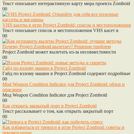
Текст описывает интерактивную карту мира проекта Zomboid
0
0
VHS касеты в игре Project Zomboid: список и местоположения
Текст описывает список и местоположения VHS касет в
0
0
Почему Project Zomboid вылетает? Решение проблем
Project Zomboid может вылетать из-за несовместимости
0
0
Гайд по взлому машин в Project Zomboid
Гайд по взлому машин в Project Zomboid содержит подробные
0
0
Mod Weapon Condition Indicator для Project Zomboid: обзор и
описание
Мод Weapon Condition Indicator для Project Zomboid
0
0
Как открыть закрытый порт в Project Zomboid
Текст рассказывает о том, как открыть закрытый порт
0
0
Как избавиться от тревоги в игре Project Zomboid: советы и
рекомендации