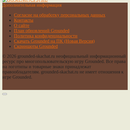
Дополнительная информация
Cогласие на обработку персональных данных
Контакты
О сайте
План обновлений Grounded
Политика конфиденциальности
Скачать Grounded на ПК (Новая Версия)
Скриншоты Grounded
© 2026 grounded-skachat.ru неофициальный информационный
ресурс про многопользовательскую игру Grounded. Все права
на логотипы и товарные знаки принадлежат
правообладателям. grounded-skachat.ru не имеет отношения к
игре Grounded.