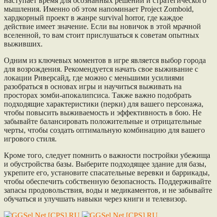
наступает время для осознанных решений и стратегического
мышления. Именно об этом напоминает Project Zomboid,
хардкорный проект в жанре survival horror, где каждое
действие имеет значение. Если вы новичок в этой мрачной
вселенной, то вам стоит прислушаться к советам опытных
выживших.
Одним из ключевых моментов в игре является выбор города
для возрождения. Рекомендуется начать свое выживание с
локации Риверсайд, где можно с меньшими усилиями
разобраться в основах игры и научиться выживать на
просторах зомби-апокалипсиса. Также важно подобрать
подходящие характеристики (перки) для вашего персонажа,
чтобы повысить выживаемость и эффективность в бою. Не
забывайте балансировать положительные и отрицательные
черты, чтобы создать оптимальную комбинацию для вашего
игрового стиля.
Кроме того, следует помнить о важности постройки убежища
и обустройства базы. Выберите подходящее здание для базы,
укрепите его, установите спасательные веревки и баррикады,
чтобы обеспечить собственную безопасность. Поддерживайте
запасы продовольствия, воды и медикаментов, и не забывайте
обучаться и улучшать навыки через книги и телевизор.