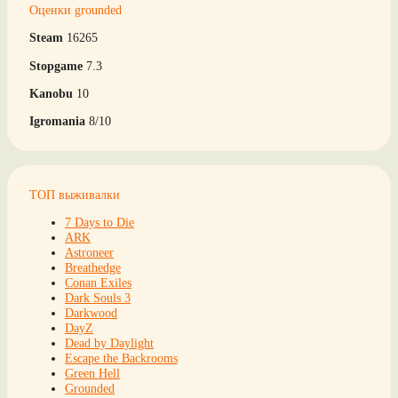
Оценки grounded
Steam
16265
Stopgame
7.3
Kanobu
10
Igromania
8/10
ТОП выживалки
7 Days to Die
ARK
Astroneer
Breathedge
Conan Exiles
Dark Souls 3
Darkwood
DayZ
Dead by Daylight
Escape the Backrooms
Green Hell
Grounded