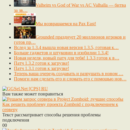
Valheim vs God of War vs AC Valhalla — битва
за зв…
Мы возвращаемся на Pax East!
Grounded празднует 20 миллионов игроков и
готов пр…
Вслед за 1.3.4 вышла новая версия 1.3.5, готовая к…
Больше гаджетов и штуковин в изобилии 1.3.4!
Новая неделя, новый патч для тебя! 1.3.3 готов к в…
Патч 1.3.2 готов к загрузке!
Патч 1.3.1 готов к загрузке!
Теперь ваша очередь создавать и разрушать в новом …
Помоги нам сделать его и сломать его с помощью нов…
Вам также может понравиться
Как решить проблему проекта Zomboid с подключением к
серверу
Текст рассматривает способы решения проблемы
подключения
0
0