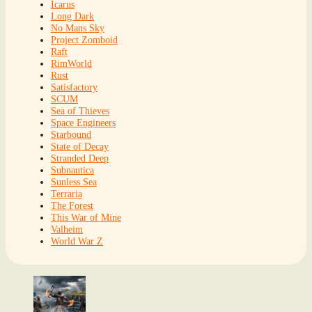
Icarus
Long Dark
No Mans Sky
Project Zomboid
Raft
RimWorld
Rust
Satisfactory
SCUM
Sea of Thieves
Space Engineers
Starbound
State of Decay
Stranded Deep
Subnautica
Sunless Sea
Terraria
The Forest
This War of Mine
Valheim
World War Z