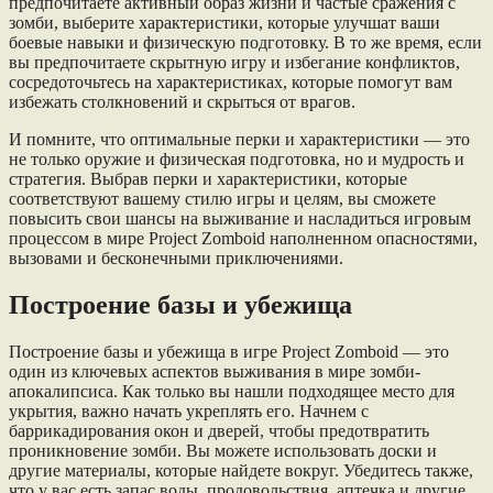
предпочитаете активный образ жизни и частые сражения с
зомби, выберите характеристики, которые улучшат ваши
боевые навыки и физическую подготовку. В то же время, если
вы предпочитаете скрытную игру и избегание конфликтов,
сосредоточьтесь на характеристиках, которые помогут вам
избежать столкновений и скрыться от врагов.
И помните, что оптимальные перки и характеристики — это
не только оружие и физическая подготовка, но и мудрость и
стратегия. Выбрав перки и характеристики, которые
соответствуют вашему стилю игры и целям, вы сможете
повысить свои шансы на выживание и насладиться игровым
процессом в мире Project Zomboid наполненном опасностями,
вызовами и бесконечными приключениями.
Построение базы и убежища
Построение базы и убежища в игре Project Zomboid — это
один из ключевых аспектов выживания в мире зомби-
апокалипсиса. Как только вы нашли подходящее место для
укрытия, важно начать укреплять его. Начнем с
баррикадирования окон и дверей, чтобы предотвратить
проникновение зомби. Вы можете использовать доски и
другие материалы, которые найдете вокруг. Убедитесь также,
что у вас есть запас воды, продовольствия, аптечка и другие