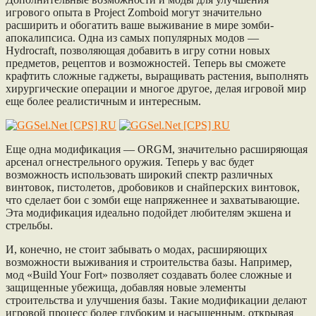
игрового опыта в Project Zomboid могут значительно
расширить и обогатить ваше выживание в мире зомби-
апокалипсиса. Одна из самых популярных модов —
Hydrocraft, позволяющая добавить в игру сотни новых
предметов, рецептов и возможностей. Теперь вы сможете
крафтить сложные гаджеты, выращивать растения, выполнять
хирургические операции и многое другое, делая игровой мир
еще более реалистичным и интересным.
Еще одна модификация — ORGM, значительно расширяющая
арсенал огнестрельного оружия. Теперь у вас будет
возможность использовать широкий спектр различных
винтовок, пистолетов, дробовиков и снайперских винтовок,
что сделает бои с зомби еще напряженнее и захватывающие.
Эта модификация идеально подойдет любителям экшена и
стрельбы.
И, конечно, не стоит забывать о модах, расширяющих
возможности выживания и строительства базы. Например,
мод «Build Your Fort» позволяет создавать более сложные и
защищенные убежища, добавляя новые элементы
строительства и улучшения базы. Такие модификации делают
игровой процесс более глубоким и насыщенным, открывая