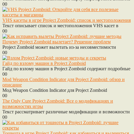
0
0
VHS касеты в игре Project Zomboid: список и местоположения
Текст описывает список и местоположения VHS касет в
0
0
Почему Project Zomboid вылетает? Решение проблем
Project Zomboid может вылетать из-за несовместимости
0
0
Гайд по взлому машин в Project Zomboid
Гайд по взлому машин в Project Zomboid содержит подробные
0
0
Mod Weapon Condition Indicator для Project Zomboid: обзор и
описание
Мод Weapon Condition Indicator для Project Zomboid
0
0
The Only Cure Project Zomboid: Все о модификациях и
возможностях игры
Текст рассматривает различные модификации и возможности
0
0
Тошнота в игре Project Zomboid: как избавиться и вылечиться