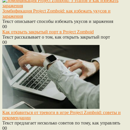
Зомбификация Project Zomboid: как избежать укусов и
заражения
Текст описывает способы избежать укусов и заражения
0
0
Как открыть закрытый порт в Project Zomboid
Текст рассказывает о том, как открыть закрытый порт
0
0
Как избавиться от тревоги в игре Project Zomboid: советы и
рекомендации
Текст предлагает несколько советов по тому, как управлять
0
0