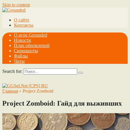
Skip to content
О сайте
Контакты
О игре Grounded
Новости
План обновлений
Скриншоты
Файлы
Читы
Search for:
Главная
»
Project Zomboid
Project Zomboid: Гайд для выживших