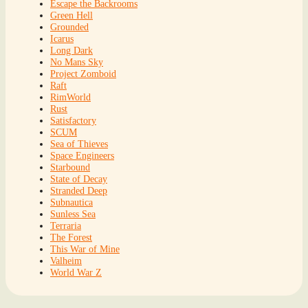
Escape the Backrooms
Green Hell
Grounded
Icarus
Long Dark
No Mans Sky
Project Zomboid
Raft
RimWorld
Rust
Satisfactory
SCUM
Sea of Thieves
Space Engineers
Starbound
State of Decay
Stranded Deep
Subnautica
Sunless Sea
Terraria
The Forest
This War of Mine
Valheim
World War Z