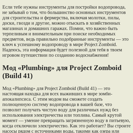
Если тебе нужны инструменты для постройки водопровода,
не забывай о том, что большинство основных инструментов
для строительства и фермерства, включая молотки, пилы,
доски, гвозди и другие, можно отыскать в хозяйственных
магазинах и домашних гаражах. Помни, что важно быть
терпеливым и внимательным при поиске необходимых
предметов, ведь правильно подобранные инструменты — это
ключ к успешному водопроводу в мире Project Zomboid.
Надеюсь, эта информация будет полезной для тебя в твоем
игровом путешествии по созданию водоснабжения!
Мод «Plumbing» для Project Zomboid
(Build 41)
Мод «Plumbing» для Project Zomboid (Build 41) — это
настоящая находка для всех выживших в мире зомби-
апокалипсиса. С этим модом вы сможете создать
полноценную систему водопровода в вашей базе, что
позволит получать чистую воду для различных нужд без
использования электричества или топлива. Самый крутой
момент — умение превращать загрязненную воду в питьевую,
когда отключили электричество. Как это работает? Вы строите
насосы рядом с источниками воды, такими как озера или