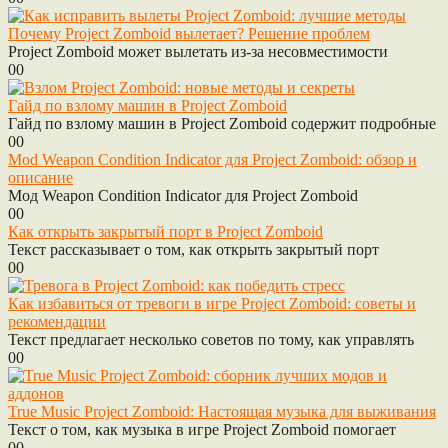
Почему Project Zomboid вылетает? Решение проблем
Project Zomboid может вылетать из-за несовместимости
0
0
Гайд по взлому машин в Project Zomboid
Гайд по взлому машин в Project Zomboid содержит подробные
0
0
Mod Weapon Condition Indicator для Project Zomboid: обзор и
описание
Мод Weapon Condition Indicator для Project Zomboid
0
0
Как открыть закрытый порт в Project Zomboid
Текст рассказывает о том, как открыть закрытый порт
0
0
Как избавиться от тревоги в игре Project Zomboid: советы и
рекомендации
Текст предлагает несколько советов по тому, как управлять
0
0
True Music Project Zomboid: Настоящая музыка для выживания
Текст о том, как музыка в игре Project Zomboid помогает
0
0