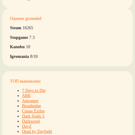
Оценки grounded
Steam
16265
Stopgame
7.3
Kanobu
10
Igromania
8/10
ТОП выживалки
7 Days to Die
ARK
Astroneer
Breathedge
Conan Exiles
Dark Souls 3
Darkwood
DayZ
Dead by Daylight