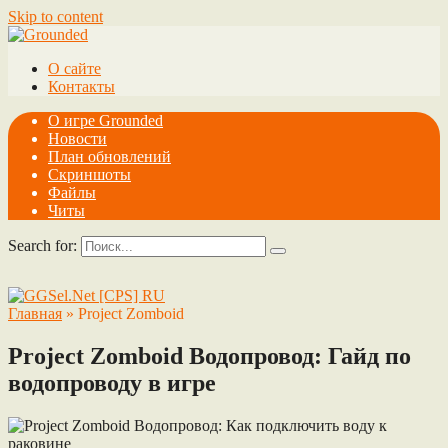
Skip to content
О сайте
Контакты
О игре Grounded
Новости
План обновлений
Скриншоты
Файлы
Читы
Search for:
Главная
»
Project Zomboid
Project Zomboid Водопровод: Гайд по
водопроводу в игре