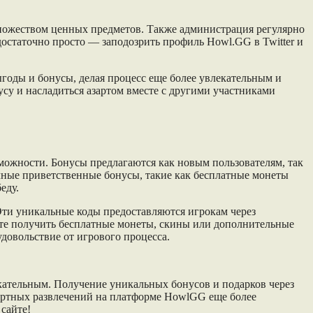
ножеством ценных предметов. Также администрация регулярно
остаточно просто — заподозрить профиль Howl.GG в Twitter и
ыгоды и бонусы, делая процесс еще более увлекательным и
усу и насладиться азартом вместе с другими участниками
можности. Бонусы предлагаются как новым пользователям, так
чные приветственные бонусы, такие как бесплатные монеты
еду.
ти уникальные коды предоставляются игрокам через
ете получить бесплатные монеты, скины или дополнительные
довольствие от игрового процесса.
кательным. Получение уникальных бонусов и подарков через
зартных развлечений на платформе HowlGG еще более
сайте!