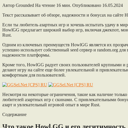
Автор
Grounded
На чтение
16 мин.
Опубликовано
16.05.2024
Текст рассказывает об обзоре, надежности и бонусах на сайте
Если ты любитель азартных игр и хочешь испытать удачу в мир
HowlGG предлагает широкий выбор игр, включая джекпот, моне
Rust.
Одним из ключевых преимуществ HowlGG является их прозрачна
успешно использует собственный seed сервер и random.org для
надежности платформы.
Кроме того, HowlGG радует своих пользователей крупными и 
делают игру на сайте еще более увлекательной и привлекатель
комфортным для пользователей.
Несмотря на некоторые ограничения, такие как наличие тольк
любителей азартных игр с скинами. С привлекательными бонус
азарт и увлекательный игровой опыт в мире Rust.
Содержание
Что такое Howl.GG и его легитимность