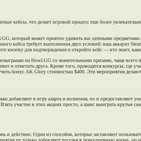
ные кейсы, что делает игровой процесс еще более увлекательны
l.GG, который может приятно удивить вас ценными предметами.
евного кейса требует выполнения двух условий: ваш аккаунт Ste
те кнопку для подтверждения и откройте кейс — кто знает, как
озыгрыши на Howl.GG со значительными призами, чаще всего в 
етвит и отметить друга. Кроме того, проводятся конкурсы, где у
получить бонус AK Glory стоимостью $400. Эти мероприятия дела
ко добавляют в игру азарта и волнения, но и предоставляют у
 Взять участие в этих акциях просто, а шанс выиграть крутые с
нь и действие. Один из способов, которые заставляют пользоват
иятия не только добавляют веселья в повседневную жизнь, но