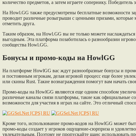
количество предметов, а затем играете сопернику. Победитель
На Howl.GG также предусмотрены бесплатные возможности зар
проводит различные розыгрыши с ценными призами, которые мо
отметить друга.
Таким образом, на Howl.GG вы не только можете наслаждаться
выгодным. Эта платформа позаботилась о разнообразии игровог
сообщества Howl.GG.
Бонусы и промо-коды на HowlGG
На платформе HowlGG вас ждут разнообразные бонусы и промо
и постоянным игрокам, делая игровой процесс еще более увле
или скины Rust. Такие вознаграждения помогут вам начать св
Промо-коды на HowlGG являются еще одним способом увеличит
различные каналы связи платформы, такие как официальные с
возможности для участия в играх на сайте. Это отличный спос
Кроме того, использование промо-кодов на HowlGG может быть
промо-коды создает у игроков ощущение-сюрприза и удовлетво
увлекательным. Поэтому не пропускайте шанс использовать п