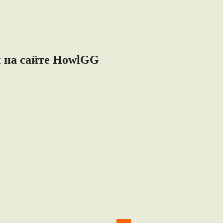
ы на сайте HowlGG