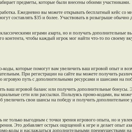
 забирает предметы, которые были внесены обоими участниками.
аботка. Ежедневно вы можете открывать бесплатный кейс со м
гут составлять $35 и более. Участвовать в розыгрыше обычно д
 классическими играми азарта, но и получать дополнительные в
о контента, чтобы каждый игрок мог найти что-то по своему вк
-коды, которые помогут вам увеличить ваш игровой опыт и воз
кательным. При регистрации на сайте вы можете получить разли
ою игровую путь с дополнительными ресурсами и шансами на поб
ь ваш игровой баланс или получить дополнительные бонусы. Э
оциальные сети или рассылки. Пользуясь промо-кодами, вы мож
об увеличить свои шансы на победу и получить дополнительное у
 не только выгодным с точки зрения игрового опыта, но и увле
рения. Это добавляет острых ощущений к игре и делает опыт а
ромо-коды и наслаждаться дополнительными преимуществами на 