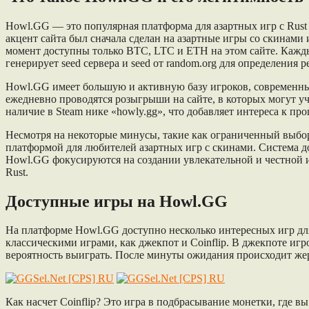
Howl.GG — это популярная платформа для азартных игр с Rust 
акцент сайта был сначала сделан на азартные игры со скинами
момент доступны только BTC, LTC и ETH на этом сайте. Кажды
генерирует seed сервера и seed от random.org для определения 
Howl.GG имеет большую и активную базу игроков, современный
ежедневно проводятся розыгрыши на сайте, в которых могут уча
наличие в Steam нике «howly.gg», что добавляет интереса к пр
Несмотря на некоторые минусы, такие как ограниченный выбор
платформой для любителей азартных игр с скинами. Система до
Howl.GG фокусируются на создании увлекательной и честной и
Rust.
Доступные игры на Howl.GG
На платформе Howl.GG доступно несколько интересных игр для 
классическими играми, как джекпот и Coinflip. В джекпоте иг
вероятность выиграть. После минуты ожидания происходит жер
Как насчет Coinflip? Это игра в подбрасывание монетки, где 