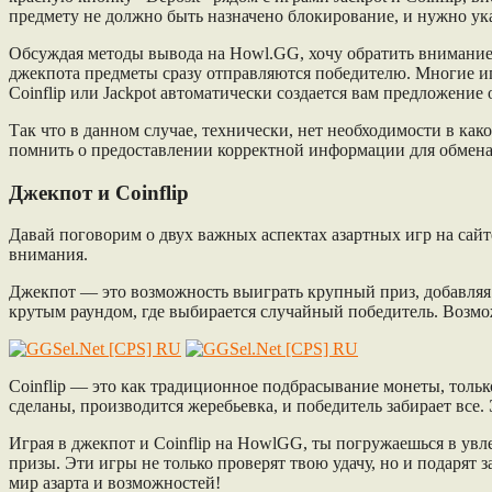
предмету не должно быть назначено блокирование, и нужно ука
Обсуждая методы вывода на Howl.GG, хочу обратить внимание, 
джекпота предметы сразу отправляются победителю. Многие игр
Coinflip или Jackpot автоматически создается вам предложение
Так что в данном случае, технически, нет необходимости в как
помнить о предоставлении корректной информации для обмена S
Джекпот и Coinflip
Давай поговорим о двух важных аспектах азартных игр на сайт
внимания.
Джекпот — это возможность выиграть крупный приз, добавляя 
крутым раундом, где выбирается случайный победитель. Возм
Coinflip — это как традиционное подбрасывание монеты, тольк
сделаны, производится жеребьевка, и победитель забирает все. 
Играя в джекпот и Coinflip на HowlGG, ты погружаешься в ув
призы. Эти игры не только проверят твою удачу, но и подарят
мир азарта и возможностей!