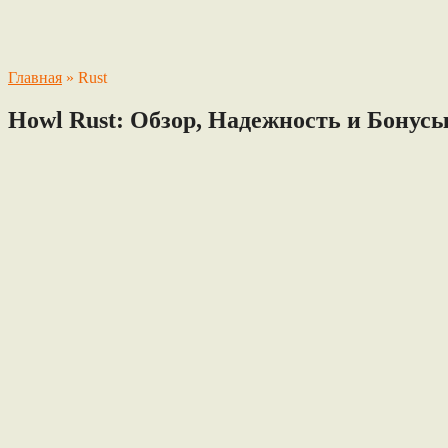
Главная
»
Rust
Howl Rust: Обзор, Надежность и Бонус