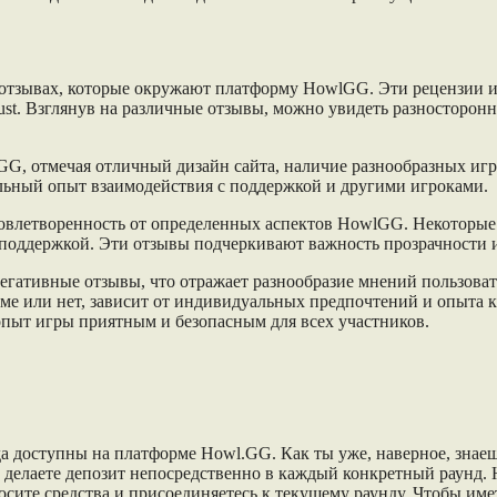
отзывах, которые окружают платформу HowlGG. Эти рецензии 
ust. Взглянув на различные отзывы, можно увидеть разносторон
G, отмечая отличный дизайн сайта, наличие разнообразных игр
льный опыт взаимодействия с поддержкой и другими игроками.
довлетворенность от определенных аспектов HowlGG. Некоторые
 поддержкой. Эти отзывы подчеркивают важность прозрачности 
егативные отзывы, что отражает разнообразие мнений пользоват
рме или нет, зависит от индивидуальных предпочтений и опыта 
 опыт игры приятным и безопасным для всех участников.
да доступны на платформе Howl.GG. Как ты уже, наверное, знае
то делаете депозит непосредственно в каждый конкретный раунд.
вносите средства и присоединяетесь к текущему раунду. Чтобы им