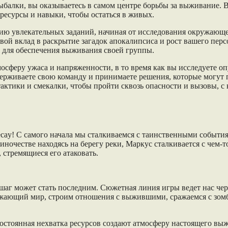
рыбалки, вы оказываетесь в самом центре борьбы за выживание. 
 ресурсы и навыки, чтобы остаться в живых.
ию увлекательных заданий, начиная от исследования окружающе
вой вклад в раскрытие загадок апокалипсиса и рост вашего пер
 для обеспечения выживания своей группы.
осферу ужаса и напряженности, в то время как вы исследуете о
живаете свою команду и принимаете решения, которые могут пов
актики и смекалки, чтобы пройти сквозь опасности и вызовы, 
Decay! С самого начала мы сталкиваемся с таинственными событи
иночестве находясь на берегу реки, Маркус сталкивается с чем-т
 стремящиеся его атаковать.
шаг может стать последним. Сюжетная линия игры ведет нас че
ужающий мир, строим отношения с выжившими, сражаемся с зом
постоянная нехватка ресурсов создают атмосферу настоящего выж