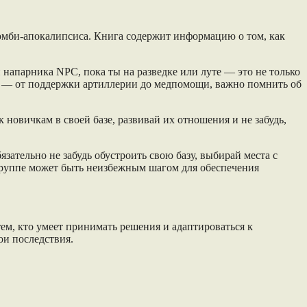
омби-апокалипсиса. Книга содержит информацию о том, как
ой напарника NPC, пока ты на разведке или луте — это не только
ны — от поддержки артиллерии до медпомощи, важно помнить об
новичкам в своей базе, развивай их отношения и не забудь,
ательно не забудь обустроить свою базу, выбирай места с
группе может быть неизбежным шагом для обеспечения
тем, кто умеет принимать решения и адаптироваться к
ои последствия.