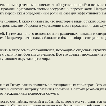
ределенным стратегиям и советам, чтобы успешно пройти все ми
правильно управлять своими ресурсами и персонажами. Наприме
лять персонажам определенные роли на базе для эффективного в
улучшению. Важно учитывать, что некоторые виды оружия более
 строительстве обороны и укреплении места проживания для ул
ей. Путем активного использования различных навыков и спец
ам. Например, качая навык ближнего боя и выбирая специализац
ыжить в мире зомби-апокалипсиса, необходимо следовать стратег
ся к различным боевым ситуациям. Все это сделает прохождени
м условиям окружающего мира.
ate of Decay, важно помнить о потенциальных спойлерах. Это 
ить и ощутить интригу развития событий. Поэтому рекомендует
я от неожиданных поворотов сюжета.
тво случайных миссий и событий, которые могут появиться на 
вперед. Следите за уведомлениями и информацией о событиях, 