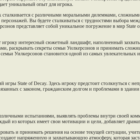
дает уникальный опыт для игрока.
к сталкивается с различными моральными дилеммами, сложным
у персонажей. Вы будете сталкиваться с трудностями выбора меж
сонов представляет собой уникальное погружение в мир State of
гает игроку интересный сюжетный ландшафт, наполненный захв
ми, раскрывать секреты семьи Уилкерсонов и принимать сложн
емьи Уилкерсонов становится одной из самых увлекательных и
 игры State of Decay. Здесь игроку предстоит столкнуться с 
вязанных с законом, гражданским долгом и проблемами в здании
 различными испытаниями, выявлять проблемы внутри своей ком
аждый из которых имеет свои мотивации и цели, добавляет драма
ировать и принимать решения на основе текущей ситуации, уч
 создают напряженную и захватывающую атмосферу, которая зас