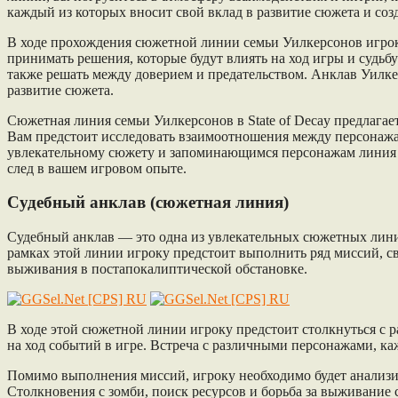
каждый из которых вносит свой вклад в развитие сюжета и соз
В ходе прохождения сюжетной линии семьи Уилкерсонов игро
принимать решения, которые будут влиять на ход игры и судьб
также решать между доверием и предательством. Анклав Уилкер
развитие сюжета.
Сюжетная линия семьи Уилкерсонов в State of Decay предла
Вам предстоит исследовать взаимоотношения между персонажа
увлекательному сюжету и запоминающимся персонажам линия с
след в вашем игровом опыте.
Судебный анклав (сюжетная линия)
Судебный анклав — это одна из увлекательных сюжетных линий
рамках этой линии игроку предстоит выполнить ряд миссий, с
выживания в постапокалиптической обстановке.
В ходе этой сюжетной линии игроку предстоит столкнуться с
на ход событий в игре. Встреча с различными персонажами, к
Помимо выполнения миссий, игроку необходимо будет анализ
Столкновения с зомби, поиск ресурсов и борьба за выживание