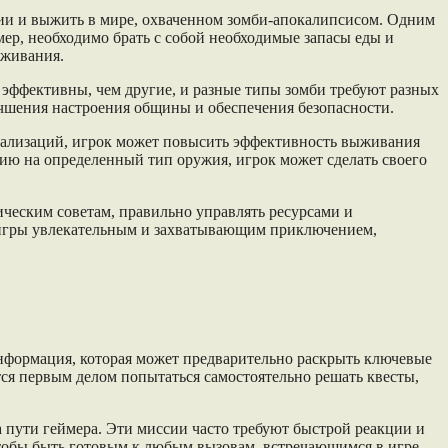
ссии и выжить в мире, охваченном зомби-апокалипсисом. Одним
р, необходимо брать с собой необходимые запасы еды и
ыживания.
 эффективны, чем другие, и разные типы зомби требуют разных
учшения настроения общины и обеспечения безопасности.
иализаций, игрок может повысить эффективность выживания
ию на определенный тип оружия, игрок может сделать своего
ическим советам, правильно управлять ресурсами и
е игры увлекательным и захватывающим приключением,
информация, которая может предварительно раскрыть ключевые
ся первым делом попытаться самостоятельно решать квесты,
пути геймера. Эти миссии часто требуют быстрой реакции и
чтобы быть готовым к любым вызовам, встречающимся в игре.