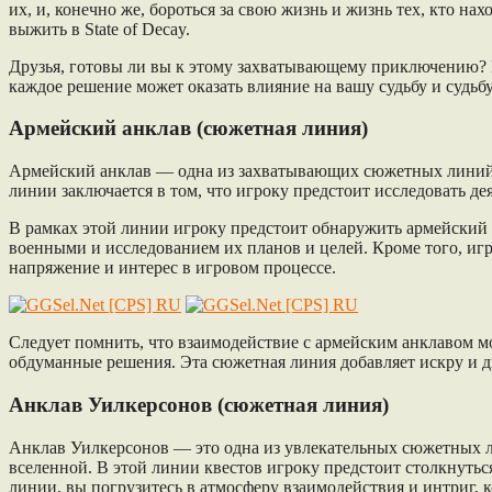
их, и, конечно же, бороться за свою жизнь и жизнь тех, кто н
выжить в State of Decay.
Друзья, готовы ли вы к этому захватывающему приключению? Пр
каждое решение может оказать влияние на вашу судьбу и судьбу 
Армейский анклав (сюжетная линия)
Армейский анклав — одна из захватывающих сюжетных линий в 
линии заключается в том, что игроку предстоит исследовать д
В рамках этой линии игроку предстоит обнаружить армейский о
военными и исследованием их планов и целей. Кроме того, иг
напряжение и интерес в игровом процессе.
Следует помнить, что взаимодействие с армейским анклавом м
обдуманные решения. Эта сюжетная линия добавляет искру и ди
Анклав Уилкерсонов (сюжетная линия)
Анклав Уилкерсонов — это одна из увлекательных сюжетных ли
вселенной. В этой линии квестов игроку предстоит столкнуть
линии, вы погрузитесь в атмосферу взаимодействия и интриг,