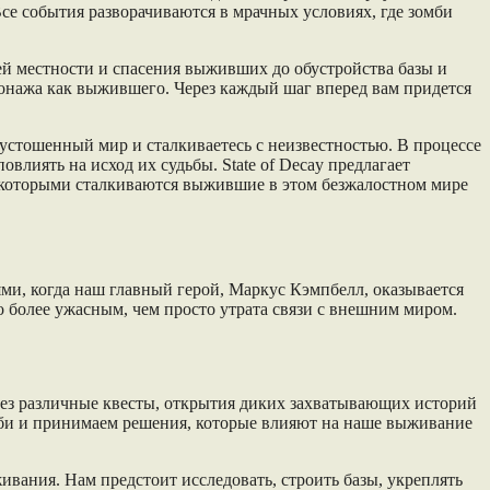
Все события разворачиваются в мрачных условиях, где зомби
й местности и спасения выживших до обустройства базы и
сонажа как выжившего. Через каждый шаг вперед вам придется
пустошенный мир и сталкиваетесь с неизвестностью. В процессе
лиять на исход их судьбы. State of Decay предлагает
с которыми сталкиваются выжившие в этом безжалостном мире
ями, когда наш главный герой, Маркус Кэмпбелл, оказывается
о более ужасным, чем просто утрата связи с внешним миром.
рез различные квесты, открытия диких захватывающих историй
би и принимаем решения, которые влияют на наше выживание
ивания. Нам предстоит исследовать, строить базы, укреплять