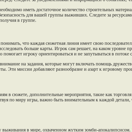
необходимо иметь достаточное количество строительных материа
 безопасность для вашей группы выживших. Следите за ресурсам
получия в группе.
 понимать, что каждая сюжетная линия имеет свою последователь
сследовать больше карты. Игрок сам решает, на каком уровне пр
о помогает игроку ориентироваться и не запутываться в потоке 
ь внимание на задания, которые могут включать помощь друже
. Эти миссии добавляют разнообразие и азарт к игровому проце
тиям в сюжете, дополнительные мероприятия, такие как торговл
вуя по миру игры, важно быть внимательным к каждой детали, 
еру выживания в мире, охваченном жутким зомби-апокалипсисом.