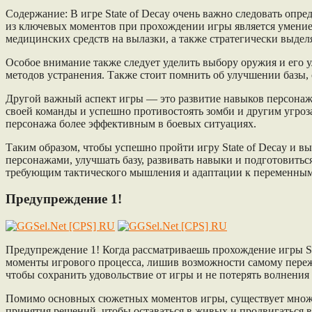
Содержание: В игре State of Decay очень важно следовать оп
из ключевых моментов при прохождении игры является умение 
медицинских средств на вылазки, а также стратегически выде
Особое внимание также следует уделить выбору оружия и его 
методов устранения. Также стоит помнить об улучшении базы,
Другой важный аспект игры — это развитие навыков персонаж
своей команды и успешно противостоять зомби и другим угроз
персонажа более эффективным в боевых ситуациях.
Таким образом, чтобы успешно пройти игру State of Decay и в
персонажами, улучшать базу, развивать навыки и подготовить
требующим тактического мышления и адаптации к переменны
Предупреждение 1!
Предупреждение 1! Когда рассматриваешь прохождение игры St
моменты игрового процесса, лишив возможности самому переж
чтобы сохранить удовольствие от игры и не потерять волнени
Помимо основных сюжетных моментов игры, существует множес
принятия решений, чтобы оставаться в живых и продвигаться 