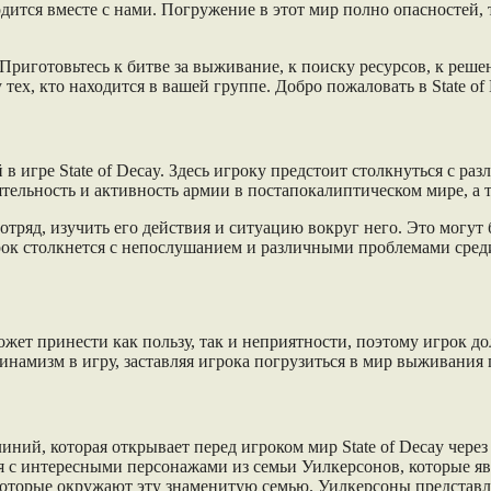
аходится вместе с нами. Погружение в этот мир полно опасностей
иготовьтесь к битве за выживание, к поиску ресурсов, к решени
тех, кто находится в вашей группе. Добро пожаловать в State of
игре State of Decay. Здесь игроку предстоит столкнуться с ра
еятельность и активность армии в постапокалиптическом мире, а
тряд, изучить его действия и ситуацию вокруг него. Это могут
рок столкнется с непослушанием и различными проблемами среди
ожет принести как пользу, так и неприятности, поэтому игрок 
намизм в игру, заставляя игрока погрузиться в мир выживания 
ний, которая открывает перед игроком мир State of Decay чер
ся с интересными персонажами из семьи Уилкерсонов, которые я
 которые окружают эту знаменитую семью. Уилкерсоны представ