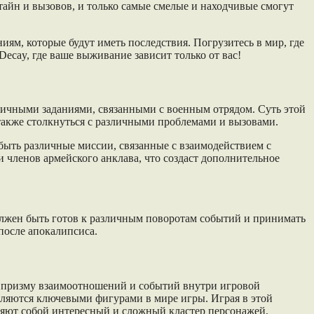
, тайн и вызовов, и только самые смелые и находчивые смогут
ям, которые будут иметь последствия. Погрузитесь в мир, где
 Decay, где ваше выживание зависит только от вас!
зличными заданиями, связанными с военным отрядом. Суть этой
 также столкнуться с различными проблемами и вызовами.
 быть различные миссии, связанные с взаимодействием с
 членов армейского анклава, что создаст дополнительное
должен быть готов к различным поворотам событий и принимать
после апокалипсиса.
ез призму взаимоотношений и событий внутри игровой
вляются ключевыми фигурами в мире игры. Играя в этой
ляют собой интересный и сложный кластер персонажей,