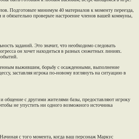
лов. Подготовьте минимум 40 материалов к моменту переезда,
и и обязательно проверьте настроение членов вашей коммуны,
ность заданий. Это значит, что необходимо следовать
огресса он хочет находиться в разных сюжетных линиях.
событий.
ственным выжившим, борьбу с осажденными, выполнение
ссу, заставляя игрока по-новому взглянуть на ситуацию в
я и общение с другими жителями базы, предоставляют игроку
чтобы не упустить ни одного возможного источника
 Начиная с того момента, когда ваш персонаж Маркус