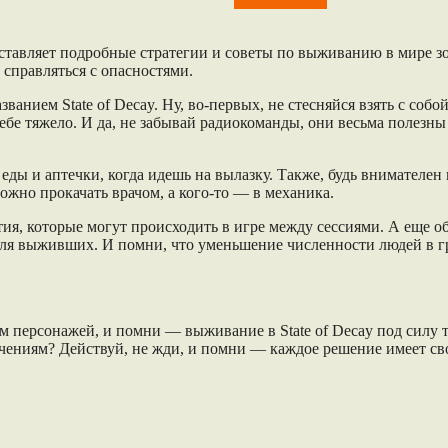
State of Decay
ставляет подробные стратегии и советы по выживанию в мире з
справляться с опасностями.
званием State of Decay. Ну, во-первых, не стесняйся взять с соб
 тебе тяжело. И да, не забывай радиокоманды, они весьма полез
ы и аптечки, когда идешь на вылазку. Также, будь внимателен к 
жно прокачать врачом, а кого-то — в механика.
, которые могут происходить в игре между сессиями. А еще обяз
 для выживших. И помни, что уменьшение численности людей в 
ем персонажей, и помни — выживание в State of Decay под силу 
чениям? Действуй, не жди, и помни — каждое решение имеет св