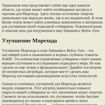
Термальная зона представляет собой еще одну важную
область, где игрок может найти необходимые ресурсы и
чертежи для Морехода. Здесь теплые источники энергии
привлекают как морскую жизнь, так и исследователей. В этом
биоме игрок может найти ключевые компоненты и материалы
для улучшения своей подводной субмарины. Развлекательная
и опасная зона для погружения в мир Subnautica: Below Zero.
Улучшение Морехода
Улучшение Морехода в игре Subnautica: Below Zero – это
настоящий ключ к выживанию в водных глубинах планеты
4546B. Эта компактная управляемая субмарина станет вашим
верным спутником в исследовании подводного мира. Но как
сделать ее еще лучше и функциональнее? Давайте поговорим
об интересных апгрейдах, которые могут сделать ваш
Мореход настоящим произведением искусства технологий.
Одним из ключевых улучшений для Морехода является
модуль ускорителя. Этот апгрейд значительно повысит
скорость вашей субмарины за счет увеличения затрат энергии.
Сможете ли вы использовать это улучшение, чтобы быстрее
перемещаться по океану и выигрывать время в своих
экспедициях? Рецепт прост — найдите комплект проводов,