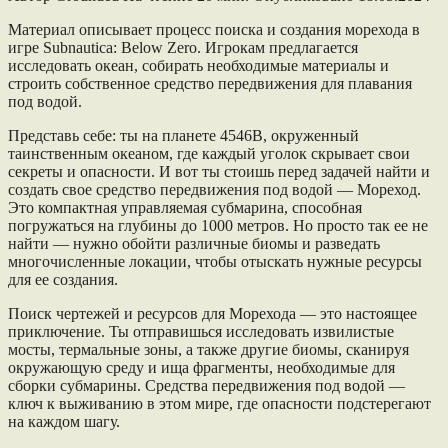
Материал описывает процесс поиска и создания морехода в
игре Subnautica: Below Zero. Игрокам предлагается
исследовать океан, собирать необходимые материалы и
строить собственное средство передвижения для плавания
под водой.
Представь себе: ты на планете 4546B, окруженный
таинственным океаном, где каждый уголок скрывает свои
секреты и опасности. И вот ты стоишь перед задачей найти и
создать свое средство передвижения под водой — Мореход.
Это компактная управляемая субмарина, способная
погружаться на глубины до 1000 метров. Но просто так ее не
найти — нужно обойти различные биомы и разведать
многочисленные локации, чтобы отыскать нужные ресурсы
для ее создания.
Поиск чертежей и ресурсов для Морехода — это настоящее
приключение. Ты отправишься исследовать извилистые
мосты, термальные зоны, а также другие биомы, сканируя
окружающую среду и ища фрагменты, необходимые для
сборки субмарины. Средства передвижения под водой —
ключ к выживанию в этом мире, где опасности подстерегают
на каждом шагу.