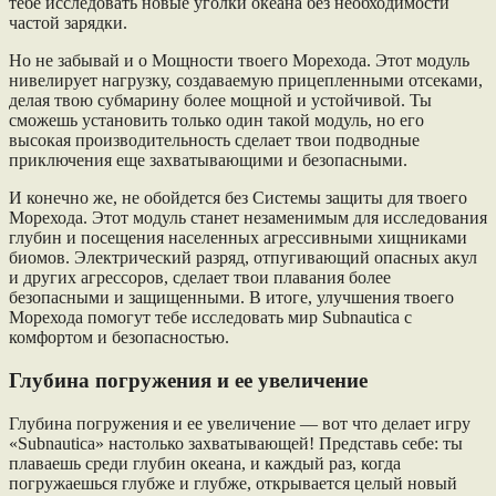
тебе исследовать новые уголки океана без необходимости
частой зарядки.
Но не забывай и о Мощности твоего Морехода. Этот модуль
нивелирует нагрузку, создаваемую прицепленными отсеками,
делая твою субмарину более мощной и устойчивой. Ты
сможешь установить только один такой модуль, но его
высокая производительность сделает твои подводные
приключения еще захватывающими и безопасными.
И конечно же, не обойдется без Системы защиты для твоего
Морехода. Этот модуль станет незаменимым для исследования
глубин и посещения населенных агрессивными хищниками
биомов. Электрический разряд, отпугивающий опасных акул
и других агрессоров, сделает твои плавания более
безопасными и защищенными. В итоге, улучшения твоего
Морехода помогут тебе исследовать мир Subnautica с
комфортом и безопасностью.
Глубина погружения и ее увеличение
Глубина погружения и ее увеличение — вот что делает игру
«Subnautica» настолько захватывающей! Представь себе: ты
плаваешь среди глубин океана, и каждый раз, когда
погружаешься глубже и глубже, открывается целый новый