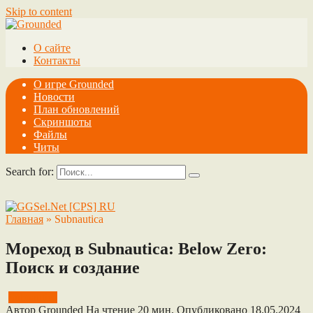
Skip to content
О сайте
Контакты
О игре Grounded
Новости
План обновлений
Скриншоты
Файлы
Читы
Search for:
Главная
»
Subnautica
Мореход в Subnautica: Below Zero:
Поиск и создание
Subnautica
Автор
Grounded
На чтение
20 мин.
Опубликовано
18.05.2024