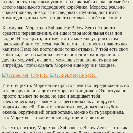
и опасность за каждым углом, а ты как рыбка в аквариуме без
своего маленького подводного кораблика. Мореход реально
спасает жизнь, позволяя исследовать глубины, достигать
труднодоступных мест и просто оставаться в безопасности.
К тому же, Мореход в Subnautica: Below Zero не просто
средство передвижения, он еще и твоя мобильная база под
водой. И это круто, потому что ты можешь устроить там
настоящий дом со всеми удобствами, а не просто плавать как
капитан Немо без постоянной точки отдыха. У тебя есть своя
кабинка, свет из кабины служит источником энергии для
других модулей, а еще ты можешь устанавливать разные
апгрейды, чтобы сделать Мореход еще круче и мощнее.
И вот еще что: Мореход не просто средство передвижения, но
и твое оружие и защита от морских хищников. Эта штука не
просто плывет по воде, но еще и защищает тебя
электрическим разрядом от агрессивных акул и других
морских тварей. Так что, когда ты находишься на глубине
океана, окруженный опасностями, можно быть уверенным,
что Мореход — твой верный спутник и защитник.
Так что, в итоге, Мореход в Subnautica: Below Zero — это как
твой маленький плавучий домик, твой спасательный круг, и