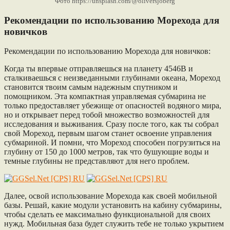
Фото https://unsplash.com/@oliversjoberg
Рекомендации по использованию Морехода для
новичков
Рекомендации по использованию Морехода для новичков:
Когда ты впервые отправляешься на планету 4546B и
сталкиваешься с неизведанными глубинами океана, Мореход
становится твоим самым надежным спутником и
помощником. Эта компактная управляемая субмарина не
только предоставляет убежище от опасностей водяного мира,
но и открывает перед тобой множество возможностей для
исследования и выживания. Сразу после того, как ты собрал
свой Мореход, первым шагом станет освоение управления
субмариной. И помни, что Мореход способен погрузиться на
глубину от 150 до 1000 метров, так что бушующие воды и
темные глубины не представляют для него проблем.
Далее, освой использование Морехода как своей мобильной
базы. Решай, какие модули установить на кабину субмарины,
чтобы сделать ее максимально функциональной для своих
нужд. Мобильная база будет служить тебе не только укрытием