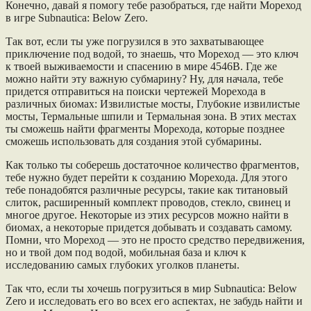
Конечно, давай я помогу тебе разобраться, где найти Мореход
в игре Subnautica: Below Zero.
Так вот, если ты уже погрузился в это захватывающее
приключение под водой, то знаешь, что Мореход — это ключ
к твоей выживаемости и спасению в мире 4546B. Где же
можно найти эту важную субмарину? Ну, для начала, тебе
придется отправиться на поиски чертежей Морехода в
различных биомах: Извилистые мосты, Глубокие извилистые
мосты, Термальные шпили и Термальная зона. В этих местах
ты сможешь найти фрагменты Морехода, которые позднее
сможешь использовать для создания этой субмарины.
Как только ты соберешь достаточное количество фрагментов,
тебе нужно будет перейти к созданию Морехода. Для этого
тебе понадобятся различные ресурсы, такие как титановый
слиток, расширенный комплект проводов, стекло, свинец и
многое другое. Некоторые из этих ресурсов можно найти в
биомах, а некоторые придется добывать и создавать самому.
Помни, что Мореход — это не просто средство передвижения,
но и твой дом под водой, мобильная база и ключ к
исследованию самых глубоких уголков планеты.
Так что, если ты хочешь погрузиться в мир Subnautica: Below
Zero и исследовать его во всех его аспектах, не забудь найти и