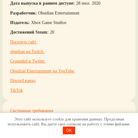
Дата выпуска в раннем доступе:
28 июл. 2020
Разработчик:
Obsidian Entertainment
Издатель:
Xbox Game Studios
Достижений Steam:
20
Посетить сайт
obsidian на Twitch
Grounded в Twitter
Obsidian Entertainment на YouTube
Discord канал
TikTok
Системные требования
Этот сайт использует cookie для хранения данных. Продолжая
Требуются 64-разрядные процессор и операционная система
использовать сайт, Вы даете свое согласие на работу с этими файлами.
ОС: Windows 7 (SP1) 64bit
OK