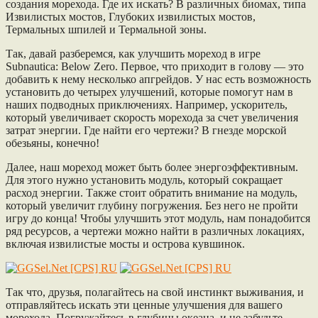
создания морехода. Где их искать? В различных биомах, типа
Извилистых мостов, Глубоких извилистых мостов,
Термальных шпилей и Термальной зоны.
Так, давай разберемся, как улучшить мореход в игре
Subnautica: Below Zero. Первое, что приходит в голову — это
добавить к нему несколько апгрейдов. У нас есть возможность
установить до четырех улучшений, которые помогут нам в
наших подводных приключениях. Например, ускоритель,
который увеличивает скорость морехода за счет увеличения
затрат энергии. Где найти его чертежи? В гнезде морской
обезьяны, конечно!
Далее, наш мореход может быть более энергоэффективным.
Для этого нужно установить модуль, который сокращает
расход энергии. Также стоит обратить внимание на модуль,
который увеличит глубину погружения. Без него не пройти
игру до конца! Чтобы улучшить этот модуль, нам понадобится
ряд ресурсов, а чертежи можно найти в различных локациях,
включая извилистые мосты и острова кувшинок.
Так что, друзья, полагайтесь на свой инстинкт выживания, и
отправляйтесь искать эти ценные улучшения для вашего
морехода. Погружайтесь в глубины океана, и не забудьте