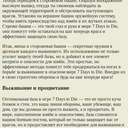
Теперь перейдем к сторожевой башне. Образуй воображение
высокую вышку, откуда ты сможешь наблюдать за
окружающей территорией и обстреливать наступающих
врагов. Установи на вершине башни оружейную систему,
чтобы иметь превосходство над зомби в их жутких атаках.
Стрежи башня — это твой глаз и рука в мире 7 Days to Die,
они помогут тебе оставаться на шаг впереди врага и
эффективно защищать свою базу.
Итак, мины и сторожевая башня — секретные оружия в
арсенале каждого выжившего. Их использование не только
усилит защиту твоей базы, но и добавит в нее элемент
интриги и опасности для зомби. Эти простые, но
эффективные методы помогут тебе продержаться на ногах в
борьбе за выживание в опасном мире 7 Days to Die. Внедри их
в свою стратегию обороны и будь на шаг впереди врага!
Выживание и процветание
Оптимальная база в игре 7 Days to Die — это не просто куча
блоков и стен, это ваша линия обороны, ваше убежище, ваш
дом, где вы должны не просто выжить, а и процветать. В
мире, наполненном зомби и опасностями, база становится
вашим боевым постом, который не только защищает вас от
врагов, но и предоставляет все необходимое для выживания и