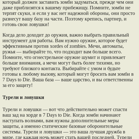
который должен заставить зомби задуматься, прежде чем они
даже приблизятся к вашему прибежищу. Помните, зомби не
терпят скуки, и если у вас нет надежной обороны, они просто
разнесут вашу базу на части. Поэтому крепись, партнер, и
готовь свои ловушки!
Когда дело доходит до оружия, важно выбрать правильный
инструмент для работы. Вам нужно оружие, которое будет
эффективным против хordes of zombies. Мечи, автоматы,
ружья — выбирайте то, что подходит вам больше всего.
Помните, что огнестрельное оружие шумит и привлекает
больше внимания, а мечи могут быть более тихими, но
требуют близкого контакта. Выбирайте с умом и будьте
готовы к любому вызову, который могут бросить вам зомби в
7 Days to Die. Ваша база — ваше царство, и вы ответственны
за его защиту!
Турели и ловушки
Турели и ловушки — вот что действительно может спасти
ваш зад на хорде в 7 Days to Die. Когда зомби начинают
наступать волнами, вам нужны дополнительные меры
защиты, а именно статические базовые оборонительные
системы. Турели и ловушки — это ваша лучшая дружба в
мире, где каждая ночь может стать вашей последней. Турели