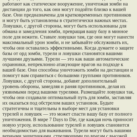
работают как статическое вооружение, уничтожая зомби на
дистанции до того, как они могут подойти близко к вашей
базе. Они предназначены для кратковременных противников
и могут быть установлены в стратегически важных местах.
Ловушки, с другой стороны, могут быть использованы для
обмана и замедления зомби, превращая вашу базу в минное
поле для нежити. Ставьте ловушки там, где они могут нанести
максимальный урон зомби, и не забывайте обслуживать их,
чтобы они оставались эффективными. Когда думаете о защите
базы от орд зомби, турели и ловушки становятся вашими
лучшими друзьями. Турели — это как ваши автоматические
охранники, непреклонно атакующие врагов на подходе к
вашей базе. Они способны уничтожить зомби на дистанции и
помогут вам справиться с большими группами противников.
Ловушки, с другой стороны, добавят дополнительный
уровень обороны, замедляя и раняя противников, делая их
уязвимыми перед вашими турелями. Размещайте ловушки так,
чтобы они создавали оптимальный путь для зомби, заставляя
их оказаться под обстрелом ваших установок. Будьте
стратегичны и тщательны в выборе мест для установки
турелей и ловушек — это может спасти вашу базу от полного
уничтожения. В мире 7 Days to Die, где каждая ночь приносит
новую угрозу, использование турелей и ловушек становится
необходимостью для выживания. Турели могут быть вашими
верными защитниками, стреляющими по врагам с высокой