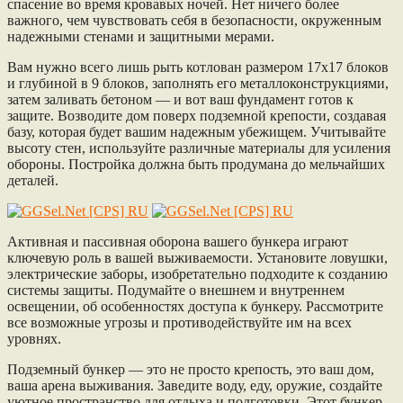
спасение во время кровавых ночей. Нет ничего более
важного, чем чувствовать себя в безопасности, окруженным
надежными стенами и защитными мерами.
Вам нужно всего лишь рыть котлован размером 17х17 блоков
и глубиной в 9 блоков, заполнять его металлоконструкциями,
затем заливать бетоном — и вот ваш фундамент готов к
защите. Возводите дом поверх подземной крепости, создавая
базу, которая будет вашим надежным убежищем. Учитывайте
высоту стен, используйте различные материалы для усиления
обороны. Постройка должна быть продумана до мельчайших
деталей.
Активная и пассивная оборона вашего бункера играют
ключевую роль в вашей выживаемости. Установите ловушки,
электрические заборы, изобретательно подходите к созданию
системы защиты. Подумайте о внешнем и внутреннем
освещении, об особенностях доступа к бункеру. Рассмотрите
все возможные угрозы и противодействуйте им на всех
уровнях.
Подземный бункер — это не просто крепость, это ваш дом,
ваша арена выживания. Заведите воду, еду, оружие, создайте
уютное пространство для отдыха и подготовки. Этот бункер