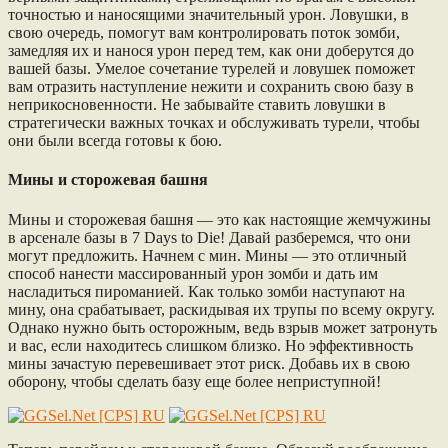
точностью и наносящими значительный урон. Ловушки, в
свою очередь, помогут вам контролировать поток зомби,
замедляя их и нанося урон перед тем, как они доберутся до
вашей базы. Умелое сочетание турелей и ловушек поможет
вам отразить наступление нежити и сохранить свою базу в
неприкосновенности. Не забывайте ставить ловушки в
стратегически важных точках и обслуживать турели, чтобы
они были всегда готовы к бою.
Мины и сторожевая башня
Мины и сторожевая башня — это как настоящие жемчужины
в арсенале базы в 7 Days to Die! Давай разберемся, что они
могут предложить. Начнем с мин. Мины — это отличный
способ нанести массированный урон зомби и дать им
насладиться пироманией. Как только зомби наступают на
мину, она срабатывает, раскидывая их трупы по всему округу.
Однако нужно быть осторожным, ведь взрыв может затронуть
и вас, если находитесь слишком близко. Но эффективность
мины зачастую перевешивает этот риск. Добавь их в свою
оборону, чтобы сделать базу еще более неприступной!