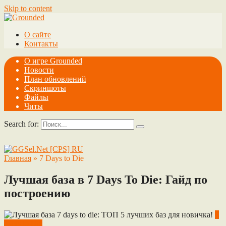
Skip to content
О сайте
Контакты
О игре Grounded
Новости
План обновлений
Скриншоты
Файлы
Читы
Search for:
Главная
»
7 Days to Die
Лучшая база в 7 Days To Die: Гайд по
построению
7
Days to Die