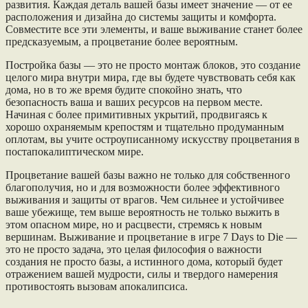
развития. Каждая деталь вашей базы имеет значение — от ее
расположения и дизайна до системы защиты и комфорта.
Совместите все эти элементы, и ваше выживание станет более
предсказуемым, а процветание более вероятным.
Постройка базы — это не просто монтаж блоков, это создание
целого мира внутри мира, где вы будете чувствовать себя как
дома, но в то же время будите спокойно знать, что
безопасность ваша и ваших ресурсов на первом месте.
Начиная с более примитивных укрытий, продвигаясь к
хорошо охраняемым крепостям и тщательно продуманным
оплотам, вы учите остроуписанному искусству процветания в
постапокалиптическом мире.
Процветание вашей базы важно не только для собственного
благополучия, но и для возможности более эффективного
выживания и защиты от врагов. Чем сильнее и устойчивее
ваше убежище, тем выше вероятность не только выжить в
этом опасном мире, но и расцвести, стремясь к новым
вершинам. Выживание и процветание в игре 7 Days to Die —
это не просто задача, это целая философия о важности
создания не просто базы, а истинного дома, который будет
отражением вашей мудрости, силы и твердого намерения
противостоять вызовам апокалипсиса.