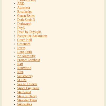
ARK
Astroneer
Breathedge
Conan Exiles
Dark Souls 3
Darkwood
DayZ
Dead by Daylight
Escape the Backrooms
Green Hell
Grounded
Icarus
Long Dark
No Mans Sky
Project Zomboid
Raft
RimWorld
Rust
Satisfactory
SCUM
Sea of Thieves
Space Engineers
Starbound
State of Decay
Stranded Deep
Subnautica