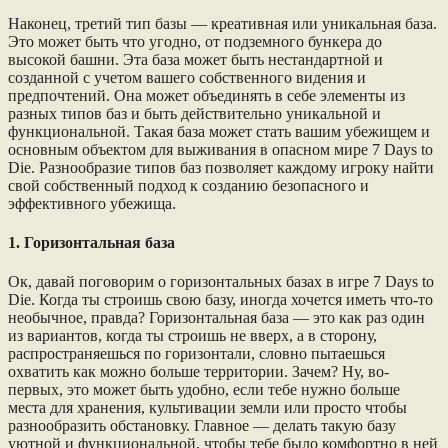
Наконец, третий тип базы — креативная или уникальная база.
Это может быть что угодно, от подземного бункера до
высокой башни. Эта база может быть нестандартной и
созданной с учетом вашего собственного видения и
предпочтений. Она может объединять в себе элементы из
разных типов баз и быть действительно уникальной и
функциональной. Такая база может стать вашим убежищем и
основным объектом для выживания в опасном мире 7 Days to
Die. Разнообразие типов баз позволяет каждому игроку найти
свой собственный подход к созданию безопасного и
эффективного убежища.
1. Горизонтальная база
Ок, давай поговорим о горизонтальных базах в игре 7 Days to
Die. Когда ты строишь свою базу, иногда хочется иметь что-то
необычное, правда? Горизонтальная база — это как раз один
из вариантов, когда ты строишь не вверх, а в сторону,
распространяешься по горизонтали, словно пытаешься
охватить как можно больше территории. Зачем? Ну, во-
первых, это может быть удобно, если тебе нужно больше
места для хранения, культивации земли или просто чтобы
разнообразить обстановку. Главное — делать такую базу
уютной и функциональной, чтобы тебе было комфортно в ней