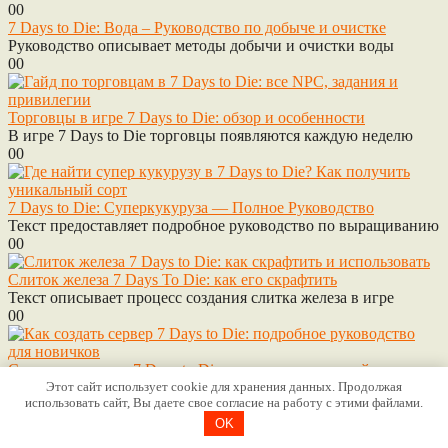
0
0
7 Days to Die: Вода – Руководство по добыче и очистке
Руководство описывает методы добычи и очистки воды
0
0
Торговцы в игре 7 Days to Die: обзор и особенности
В игре 7 Days to Die торговцы появляются каждую неделю
0
0
7 Days to Die: Суперкукуруза — Полное Руководство
Текст предоставляет подробное руководство по выращиванию
0
0
Слиток железа 7 Days To Die: как его скрафтить
Текст описывает процесс создания слитка железа в игре
0
0
Создание сервера 7 Days to Die: установка и настройка
Этот сайт использует cookie для хранения данных. Продолжая
Текст рассказывает о процессе установки и настройки
использовать сайт, Вы даете свое согласие на работу с этими файлами.
0
0
OK