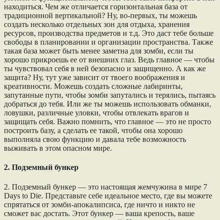
находиться. Чем же отличается горизонтальная база от
традиционной вертикальной? Ну, во-первых, ты можешь
создать несколько отдельных зон для отдыха, хранения
ресурсов, производства предметов и т.д. Это даст тебе больше
свободы в планировании и организации пространства. Также
такая база может быть менее заметна для зомби, если ты
хорошо прикроешь ее от внешних глаз. Ведь главное — чтобы
ты чувствовал себя в ней безопасно и защищенно. А как же
защита? Ну, тут уже зависит от твоего воображения и
креативности. Можешь создать сложные лабиринты,
запутанные пути, чтобы зомби запутались и терялись, пытаясь
добраться до тебя. Или же ты можешь использовать обманки,
ловушки, различные уловки, чтобы отвлекать врагов и
защищать себя. Важно помнить, что главное — это не просто
построить базу, а сделать ее такой, чтобы она хорошо
выполняла свою функцию и давала тебе возможность
выживать в этом опасном мире.
2. Подземный бункер
2. Подземный бункер — это настоящая жемчужина в мире 7
Days to Die. Представьте себе идеальное место, где вы можете
спрятаться от зомби-апокалипсиса, где ничто и никто не
сможет вас достать. Этот бункер — ваша крепость, ваше