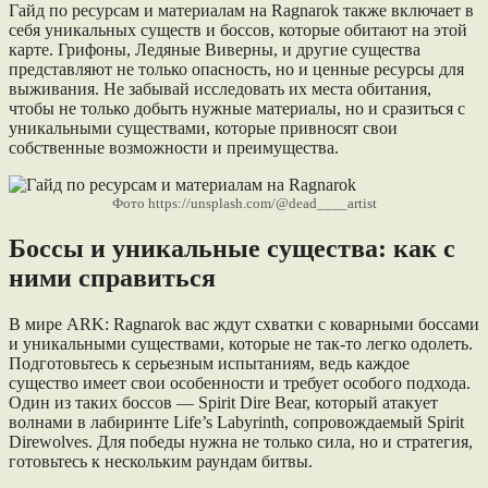
Гайд по ресурсам и материалам на Ragnarok также включает в
себя уникальных существ и боссов, которые обитают на этой
карте. Грифоны, Ледяные Виверны, и другие существа
представляют не только опасность, но и ценные ресурсы для
выживания. Не забывай исследовать их места обитания,
чтобы не только добыть нужные материалы, но и сразиться с
уникальными существами, которые привносят свои
собственные возможности и преимущества.
Фото https://unsplash.com/@dead____artist
Боссы и уникальные существа: как с
ними справиться
В мире ARK: Ragnarok вас ждут схватки с коварными боссами
и уникальными существами, которые не так-то легко одолеть.
Подготовьтесь к серьезным испытаниям, ведь каждое
существо имеет свои особенности и требует особого подхода.
Один из таких боссов — Spirit Dire Bear, который атакует
волнами в лабиринте Life’s Labyrinth, сопровождаемый Spirit
Direwolves. Для победы нужна не только сила, но и стратегия,
готовьтесь к нескольким раундам битвы.