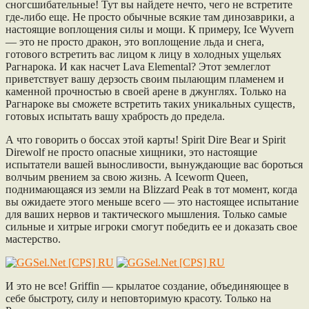
сногсшибательные! Тут вы найдете нечто, чего не встретите
где-либо еще. Не просто обычные всякие там динозаврики, а
настоящие воплощения силы и мощи. К примеру, Ice Wyvern
— это не просто дракон, это воплощение льда и снега,
готового встретить вас лицом к лицу в холодных ущельях
Рагнарока. И как насчет Lava Elemental? Этот землеглот
приветствует вашу дерзость своим пылающим пламенем и
каменной прочностью в своей арене в джунглях. Только на
Рагнароке вы сможете встретить таких уникальных существ,
готовых испытать вашу храбрость до предела.
А что говорить о боссах этой карты! Spirit Dire Bear и Spirit
Direwolf не просто опасные хищники, это настоящие
испытатели вашей выносливости, вынуждающие вас бороться
волчьим рвением за свою жизнь. А Iceworm Queen,
поднимающаяся из земли на Blizzard Peak в тот момент, когда
вы ожидаете этого меньше всего — это настоящее испытание
для ваших нервов и тактического мышления. Только самые
сильные и хитрые игроки смогут победить ее и доказать свое
мастерство.
И это не все! Griffin — крылатое создание, объединяющее в
себе быстроту, силу и неповторимую красоту. Только на