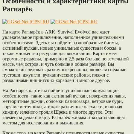
Особенности и характеристики карты
Рагнарёк
На карте Рагнарёк в ARK: Survival Evolved вас ждет
увлекательное приключение, наполненное удивительными
особенностями. Здесь вы найдете разнообразные биомы,
активный вулкан, новые уникальные существа и боссы, а
также множество ресурсов для выживания. Карта имеет
огромные размеры, примерно в 2,5 раза больше по земельной
массе, чем остров, и чуть больше в общем размере. Вы
сможете исследовать различные регионы, включая снежные
пустоши, джунгли, вулканические районы, пляжи с
развалинами викингских кораблей и многое другое.
На Рагнарёк карте вы найдете уникальные окружающие
особенности, такие как активный вулкан, извержения лавы,
метеоритные дожди, обломки базилозавра, ветровые бури,
горячие источники, а также различные пасхалки, включая
хижину зеленого тролля Шрека и многое другое. Эти
элементы делают карту Рагнарёк живым и захватывающим
местом для исследования и выживания.
Кроме того, на карте Рагнарёк появляются новые существа,