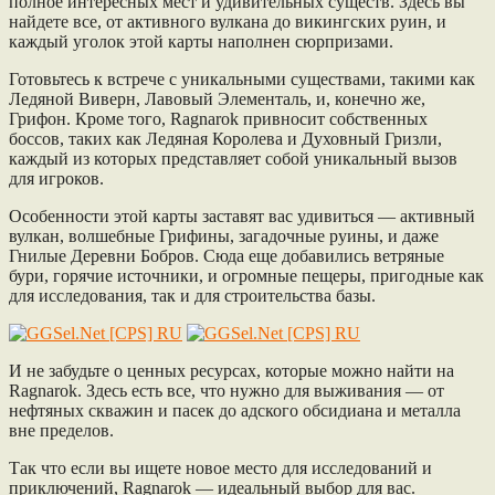
полное интересных мест и удивительных существ. Здесь вы
найдете все, от активного вулкана до викингских руин, и
каждый уголок этой карты наполнен сюрпризами.
Готовьтесь к встрече с уникальными существами, такими как
Ледяной Виверн, Лавовый Элементаль, и, конечно же,
Грифон. Кроме того, Ragnarok привносит собственных
боссов, таких как Ледяная Королева и Духовный Гризли,
каждый из которых представляет собой уникальный вызов
для игроков.
Особенности этой карты заставят вас удивиться — активный
вулкан, волшебные Грифины, загадочные руины, и даже
Гнилые Деревни Бобров. Сюда еще добавились ветряные
бури, горячие источники, и огромные пещеры, пригодные как
для исследования, так и для строительства базы.
И не забудьте о ценных ресурсах, которые можно найти на
Ragnarok. Здесь есть все, что нужно для выживания — от
нефтяных скважин и пасек до адского обсидиана и металла
вне пределов.
Так что если вы ищете новое место для исследований и
приключений, Ragnarok — идеальный выбор для вас.