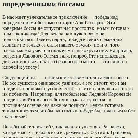
определенными боссами
В нас ждет увлекательное приключение — победа над
определенными боссами на карте Арк Рагнарок! Эти
коварные боссы не отпустят нас просто так, но мы готовы к
ним как никогда! Для начала нам нужно хорошо
подготовиться. Знаете, парни, победа в таких сражениях
зависит не только от силы нашего оружия, но и от того,
насколько мы умело используем наше окружение. Например,
встретив Лавового Элементаля, попробуйте использовать
дистанционные атаки из безопасного места — это один из
ключей к успеху!
Следующий шаг — понимание уязвимостей каждого босса.
Не все существа одинаково уязвимы, а это значит, что нам
придется приложить усилия, чтобы найти наилучший способ
их победить. Например, для победы над Ледяной Королевой
придется войти в арену без монтажа на существе, в
противном случае она даже не появится. Будьте готовы к
таким тонкостям, чтобы ваш путь к победе был плавным и без
сюрпризов!
Не забывайте также об уникальных существах Рагнарока,
которые могут помочь вам в сражениях с боссами. Грифоны,
например, могут стать отличными союзниками благодаря