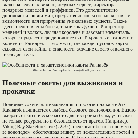
включая ледяных виверн, ледяных червей, директора
полярных медведей и гриффинов. Это дополнительно
дополняет игровой мир, предлагая игрокам новые вызовы и
возможности для приручения уникальных существ. Также
здесь представлены боссы, такие как Духовный директор
медведей и волков, ледяная королева и лавовый элементаль,
которые придают игре дополнительный уровень сложности и
волнения. Рагнарёк — это место, где каждый уголок карты
скрывает свои тайны и опасности, ждущие своего отважного
исследователя.
Фото https://unsplash.com/@kellysikkema
Полезные советы для выживания и
прокачки
Полезные советы для выживания и прокачки на картe Ark
Ragnarok начинаются с выбора базового расположения. Важно
выбрать стратегическое место для постройки базы, учитывая
не только ресурсы, но и безопасность от врагов. Например,
Viking Bay Skeleton Cave (22-32) предлагает безопасное место
за водопадом, обеспечивая защиту от нежелательных гостей и
доступ к ресурсам для развития. Работать со своими