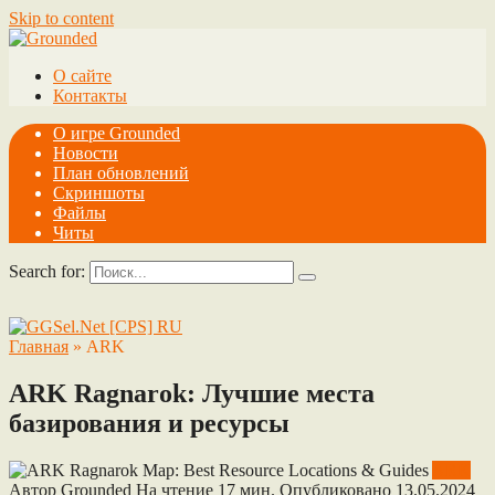
Skip to content
О сайте
Контакты
О игре Grounded
Новости
План обновлений
Скриншоты
Файлы
Читы
Search for:
Главная
»
ARK
ARK Ragnarok: Лучшие места
базирования и ресурсы
ARK
Автор
Grounded
На чтение
17 мин.
Опубликовано
13.05.2024