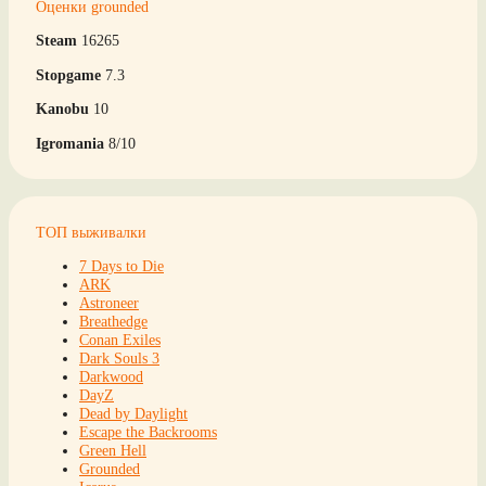
Оценки grounded
Steam
16265
Stopgame
7.3
Kanobu
10
Igromania
8/10
ТОП выживалки
7 Days to Die
ARK
Astroneer
Breathedge
Conan Exiles
Dark Souls 3
Darkwood
DayZ
Dead by Daylight
Escape the Backrooms
Green Hell
Grounded