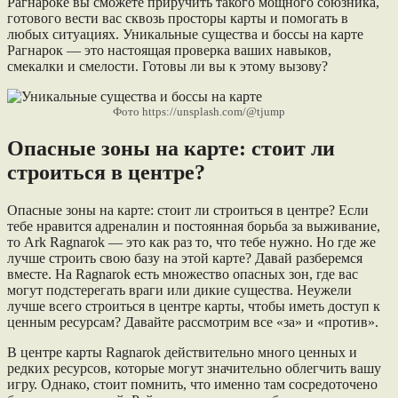
Рагнароке вы сможете приручить такого мощного союзника,
готового вести вас сквозь просторы карты и помогать в
любых ситуациях. Уникальные существа и боссы на карте
Рагнарок — это настоящая проверка ваших навыков,
смекалки и смелости. Готовы ли вы к этому вызову?
Фото https://unsplash.com/@tjump
Опасные зоны на карте: стоит ли
строиться в центре?
Опасные зоны на карте: стоит ли строиться в центре? Если
тебе нравится адреналин и постоянная борьба за выживание,
то Ark Ragnarok — это как раз то, что тебе нужно. Но где же
лучше строить свою базу на этой карте? Давай разберемся
вместе. На Ragnarok есть множество опасных зон, где вас
могут подстерегать враги или дикие существа. Неужели
лучше всего строиться в центре карты, чтобы иметь доступ к
ценным ресурсам? Давайте рассмотрим все «за» и «против».
В центре карты Ragnarok действительно много ценных и
редких ресурсов, которые могут значительно облегчить вашу
игру. Однако, стоит помнить, что именно там сосредоточено