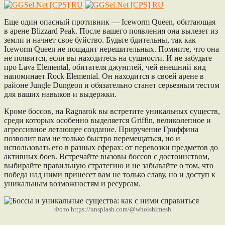
Еще один опасный противник — Iceworm Queen, обитающая
в арене Blizzard Peak. После вашего появления она вылезет из
земли и начнет свое буйство. Будьте бдительны, так как
Iceworm Queen не пощадит нерешительных. Помните, что она
не появится, если вы находитесь на сущности. И не забудьте
про Lava Elemental, обитателя джунглей, чей внешний вид
напоминает Rock Elemental. Он находится в своей арене в
районе Jungle Dungeon и обязательно станет серьезным тестом
для ваших навыков и выдержки.
Кроме боссов, на Ragnarok вы встретите уникальных существ,
среди которых особенно выделяется Griffin, великолепное и
агрессивное летающее создание. Приручение Гриффина
позволит вам не только быстро перемещаться, но и
использовать его в разных сферах: от перевозки предметов до
активных боев. Встречайте вызовы боссов с достоинством,
выбирайте правильную стратегию и не забывайте о том, что
победа над ними принесет вам не только славу, но и доступ к
уникальным возможностям и ресурсам.
Фото https://unsplash.com/@whoishimesh