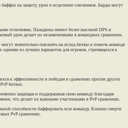
 баффах на защиту, урон и исцеление союзников. Барды могут
торыми отличиями. Паладины имеют более высокий DPS и
учаемый урон делает их незаменимыми в командных сражениях.
ни могут значительно повлиять на исход битвы и помочь команде
 их одними из лучших вариантов для игроков, стремящихся к
щихся к эффективности и победам в сражениях против других
 PvP битвах.
временно защищая и поддерживая свою команду благодаря
янии, что делает их важными участниками в PvP сражениях.
альной способности баффировать всю команду. Клинки смерти
повых PvP сражениях.