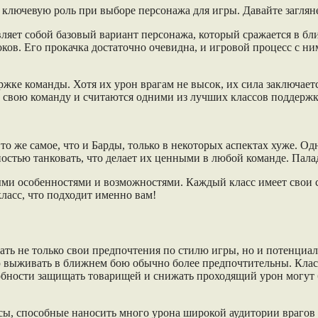
т ключевую роль при выборе персонажа для игры. Давайте заглян
авляет собой базовый вариант персонажа, который сражается в 
ков. Его прокачка достаточно очевидна, и игровой процесс с ни
ке команды. Хотя их урон врагам не высок, их сила заключае
ь свою команду и считаются одними из лучших классов поддержк
то же самое, что и Барды, только в некоторых аспектах хуже. О
тью танковать, что делает их ценными в любой команде. Палади
ными особенностями и возможностями. Каждый класс имеет свои 
класс, что подходит именно вам!
ать не только свои предпочтения по стилю игры, но и потенциал
 выживать в ближнем бою обычно более предпочтительны. Клас
бности защищать товарищей и снижать проходящий урон могут бы
ассы, способные наносить много урона широкой аудитории враго