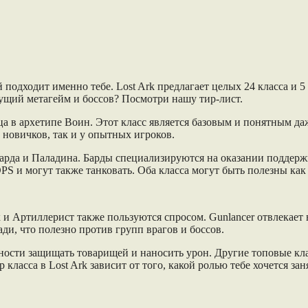
ый подходит именно тебе. Lost Ark предлагает целых 24 класса и
кущий метагейм и боссов? Посмотри нашу тир-лист.
ца в архетипе Воин. Этот класс является базовым и понятным да
 новичков, так и у опытных игроков.
 Барда и Паладина. Барды специализируются на оказании поддер
 и могут также танковать. Оба класса могут быть полезны как в
и Артиллерист также пользуются спросом. Gunlancer отвлекает в
и, что полезно против групп врагов и боссов.
ности защищать товарищей и наносить урон. Другие топовые кла
асса в Lost Ark зависит от того, какой ролью тебе хочется заня