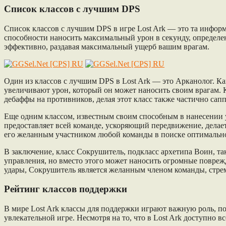
Список классов с лучшим DPS
Список классов с лучшим DPS в игре Lost Ark — это та информ
способности наносить максимальный урон в секунду, определе
эффективно, раздавая максимальный ущерб вашим врагам.
Один из классов с лучшим DPS в Lost Ark — это Арканолог. Ка
увеличивают урон, который он может наносить своим врагам. К
дебаффы на противников, делая этот класс также частично сап
Еще одним классом, известным своим способным в нанесении 
предоставляет всей команде, ускоряющий передвижение, делае
его желанным участником любой команды в поиске оптимальн
В заключение, класс Сокрушитель, подкласс архетипа Воин, т
управления, но вместо этого может наносить огромные повре
удары, Сокрушитель является желанным членом команды, стре
Рейтинг классов поддержки
В мире Lost Ark классы для поддержки играют важную роль, п
увлекательной игре. Несмотря на то, что в Lost Ark доступно