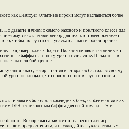
такого как Destroyer. Опытные игроки могут насладиться более
в. Но давайте начнем с самого базового и понятного класса для
, поэтому это отличный выбор для тех, кто только начинает
я того, чтобы погрузиться в увлекательный игровой процесс.
манде. Например, классы Бард и Паладин являются отличными
различные баффы на защиту, урон и исцеление. Паладины, в
т полезны в любой группе.
танкующий класс, который отвлекает врагов благодаря своему
шой урон по площади, что полезно против групп врагов и
ся отличным выбором для командных боев, особенно в матчах
ысоким DPS и уникальным баффом для всей команды. Эти
особности. Выбор класса зависит от вашего стиля игры,
ствует вашим предпочтениям, и наслаждайтесь увлекательным