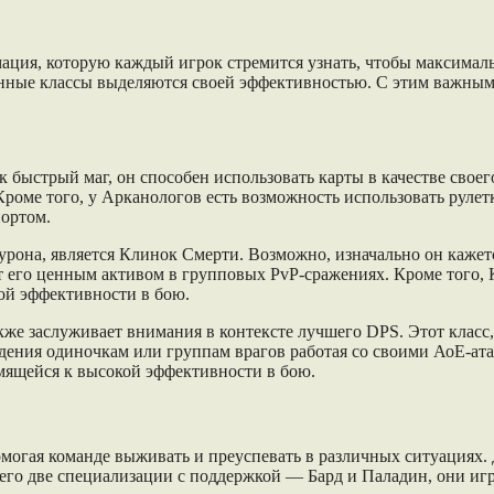
ация, которую каждый игрок стремится узнать, чтобы максималь
нные классы выделяются своей эффективностью. С этим важным 
к быстрый маг, он способен использовать карты в качестве сво
роме того, у Арканологов есть возможность использовать рулет
портом.
урона, является Клинок Смерти. Возможно, изначально он каже
т его ценным активом в групповых PvP-сражениях. Кроме того, 
ой эффективности в бою.
акже заслуживает внимания в контексте лучшего DPS. Этот клас
ждения одиночкам или группам врагов работая со своими АоЕ-а
мящейся к высокой эффективности в бою.
омогая команде выживать и преуспевать в различных ситуациях.
 всего две специализации с поддержкой — Бард и Паладин, они и