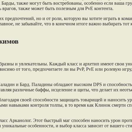
 Барды, также могут быть востребованы, особенно если ваша г
ть врагов, также может быть полезным для PvE контента.
ших предпочтений, но и от роли, которую вы хотите играть в ко
лавное, не забывайте, что в конечном итоге важно выбирать тот
ежимов
образны и увлекательны. Каждый класс и архетип имеют свои ун
симо от того, предпочитаете ли вы PvP, PvE или ролевую игру,
Паладин и Бард. Паладины обладают высоким DPS и способность
авляя различные баффы, исцеление и щиты, что делает их неот
 благодаря своей способности защищать товарищей и наносить 
ными навыками контроля толпы, в то время как Клинок смерти с
сс Арканолог. Этот быстрый маг способен наносить урон проти
 уникальные особенности, и выбор класса зависит от вашего сти