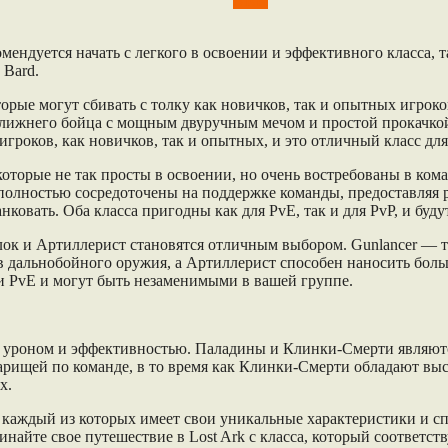
ARK
омендуется начать с легкого в освоении и эффективного класса, 
 Bard.
торые могут сбивать с толку как новичков, так и опытных игроко
 ближнего бойца с мощным двуручным мечом и простой прокачкой
 игроков, как новичков, так и опытных, и это отличный класс дл
 которые не так просты в освоении, но очень востребованы в ко
 полностью сосредоточены на поддержке команды, предоставляя 
ковать. Оба класса пригодны как для PvE, так и для PvP, и буду
релок и Артиллерист становятся отличным выбором. Gunlancer — 
 дальнобойного оружия, а Артиллерист способен наносить боль
и PvE и могут быть незаменимыми в вашей группе.
м уроном и эффективностью. Паладины и Клинки-Смерти являют
варищей по команде, в то время как Клинки-Смерти обладают в
х.
, каждый из которых имеет свои уникальные характеристики и сп
чинайте свое путешествие в Lost Ark с класса, который соответ