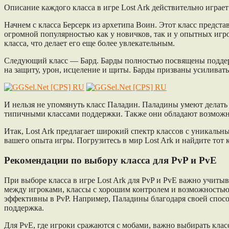
Описание каждого класса в игре Lost Ark действительно играе
Начнем с класса Берсерк из архетипа Воин. Этот класс предст
огромной популярностью как у новичков, так и у опытных игро
класса, что делает его еще более увлекательным.
Следующий класс — Бард. Барды полностью посвящены поддерж
на защиту, урон, исцеление и щиты. Барды призваны усиливат
И нельзя не упомянуть класс Паладин. Паладины умеют делать 
типичными классами поддержки. Также они обладают возможнос
Итак, Lost Ark предлагает широкий спектр классов с уникаль
вашего опыта игры. Погрузитесь в мир Lost Ark и найдите тот 
Рекомендации по выбору класса для PvP и PvE
При выборе класса в игре Lost Ark для PvP и PvE важно учитыв
между игроками, классы с хорошим контролем и возможностью
эффективны в PvP. Например, Паладины благодаря своей спосо
поддержка.
Для PvE, где игроки сражаются с мобами, важно выбирать кл