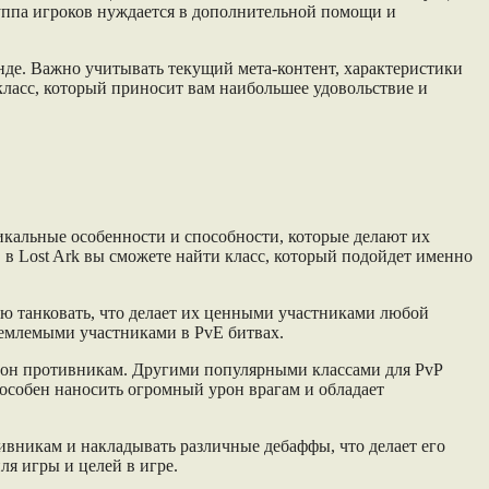
руппа игроков нуждается в дополнительной помощи и
манде. Важно учитывать текущий мета-контент, характеристики
 класс, который приносит вам наибольшее удовольствие и
икальные особенности и способности, которые делают их
 в Lost Ark вы сможете найти класс, который подойдет именно
ю танковать, что делает их ценными участниками любой
ъемлемыми участниками в PvE битвах.
урон противникам. Другими популярными классами для PvP
пособен наносить огромный урон врагам и обладает
вникам и накладывать различные дебаффы, что делает его
ля игры и целей в игре.