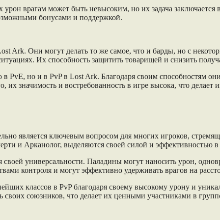
урон врагам может быть невысоким, но их задача заключается в
возможными бонусами и поддержкой.
st Ark. Они могут делать то же самое, что и барды, но с неко
 ситуациях. Их способность защитить товарищей и снизить пол
 в PvE, но и в PvP в Lost Ark. Благодаря своим способностям о
го, их значимость и востребованность в игре высока, что делает
тельно является ключевым вопросом для многих игроков, стремя
смерти и Арканолог, выделяются своей силой и эффективностью в
я своей универсальности. Паладины могут наносить урон, одно
ами контроля и могут эффективно удерживать врагов на рассто
нейших классов в PvP благодаря своему высокому урону и уник
ь своих союзников, что делает их ценными участниками в груп