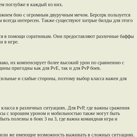
ем поглубже в каждый из них.
ближнем бою с огромным двуручным мечом. Берсерк пользуется
м всегда интересен. Также существуют хитрые билды для этого
тся в помощи соратникам. Они предоставляют различные баффы
и в игре.
днако, их компенсирует более высокий урон по сравнению с
ны пригодны как для PvE, так и для PvP боев.
сильные и слабые стороны, поэтому выбор класса важен для
 класса в различных ситуациях. Для PvP, где важны сражения
сы с хорошим уроном и мобильностью также могут быть
ть полезны в боях 3 на 3, где важна командная игра и
в или же имеющие возможность выживать в сложных ситуациях.