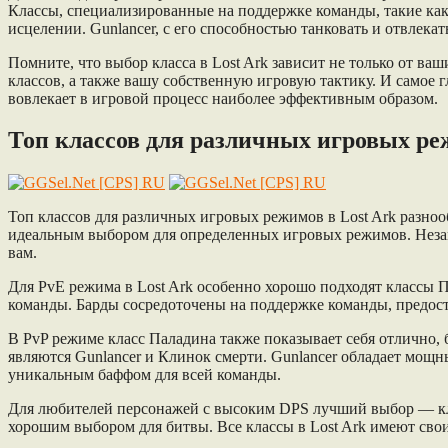
Классы, специализированные на поддержке команды, такие как
исцелении. Gunlancer, с его способностью танковать и отвлека
Помните, что выбор класса в Lost Ark зависит не только от ва
классов, а также вашу собственную игровую тактику. И самое г
вовлекает в игровой процесс наиболее эффективным образом.
Топ классов для различных игровых р
Топ классов для различных игровых режимов в Lost Ark разно
идеальным выбором для определенных игровых режимов. Незави
вам.
Для PvE режима в Lost Ark особенно хорошо подходят классы 
команды. Барды сосредоточены на поддержке команды, предост
В PvP режиме класс Паладина также показывает себя отлично,
являются Gunlancer и Клинок смерти. Gunlancer обладает мощ
уникальным баффом для всей команды.
Для любителей персонажей с высоким DPS лучший выбор — кла
хорошим выбором для битвы. Все классы в Lost Ark имеют свои