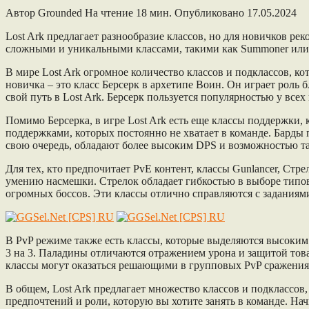
Автор
Grounded
На чтение
18 мин.
Опубликовано
17.05.2024
Lost Ark предлагает разнообразие классов, но для новичков рек
сложными и уникальными классами, такими как Summoner или
В мире Lost Ark огромное количество классов и подклассов, ко
новичка – это класс Берсерк в архетипе Воин. Он играет роль
свой путь в Lost Ark. Берсерк пользуется популярностью у всех
Помимо Берсерка, в игре Lost Ark есть еще классы поддержки,
поддержками, которых постоянно не хватает в команде. Барды
свою очередь, обладают более высоким DPS и возможностью тан
Для тех, кто предпочитает PvE контент, классы Gunlancer, Ст
умению насмешки. Стрелок обладает гибкостью в выборе типов
огромных боссов. Эти классы отлично справляются с заданиям
В PvP режиме также есть классы, которые выделяются высоки
3 на 3. Паладины отличаются отражением урона и защитой то
классы могут оказаться решающими в групповых PvP сражения
В общем, Lost Ark предлагает множество классов и подклассов
предпочтений и роли, которую вы хотите занять в команде. На