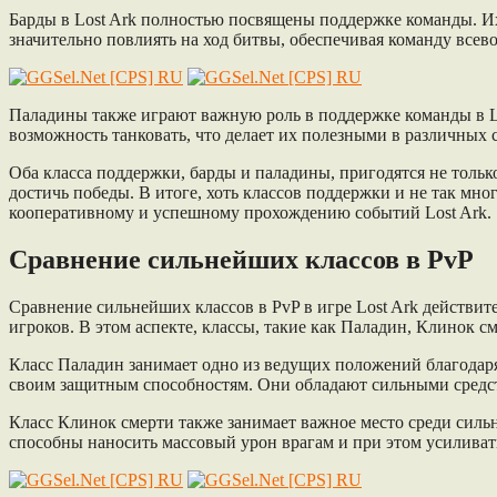
Барды в Lost Ark полностью посвящены поддержке команды. Их 
значительно повлиять на ход битвы, обеспечивая команду все
Паладины также играют важную роль в поддержке команды в Lo
возможность танковать, что делает их полезными в различных
Оба класса поддержки, барды и паладины, пригодятся не только
достичь победы. В итоге, хоть классов поддержки и не так мно
кооперативному и успешному прохождению событий Lost Ark.
Сравнение сильнейших классов в PvP
Сравнение сильнейших классов в PvP в игре Lost Ark действи
игроков. В этом аспекте, классы, такие как Паладин, Клинок 
Класс Паладин занимает одно из ведущих положений благодар
своим защитным способностям. Они обладают сильными средств
Класс Клинок смерти также занимает важное место среди силь
способны наносить массовый урон врагам и при этом усиливат