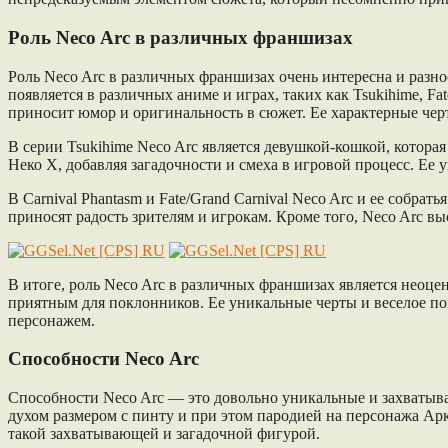
Роль Neco Arc в различных франшизах
Роль Neco Arc в различных франшизах очень интересна и разн
появляется в различных аниме и играх, таких как Tsukihime, Fat
приносит юмор и оригинальность в сюжет. Ее характерные чер
В серии Tsukihime Neco Arc является девушкой-кошкой, которая
Неко X, добавляя загадочности и смеха в игровой процесс. Е
В Carnival Phantasm и Fate/Grand Carnival Neco Arc и ее собр
приносят радость зрителям и игрокам. Кроме того, Neco Arc в
В итоге, роль Neco Arc в различных франшизах является неоц
приятным для поклонников. Ее уникальные черты и веселое пов
персонажем.
Способности Neco Arc
Способности Neco Arc — это довольно уникальные и захватыва
духом размером с пинту и при этом пародией на персонажа Ар
такой захватывающей и загадочной фигурой.