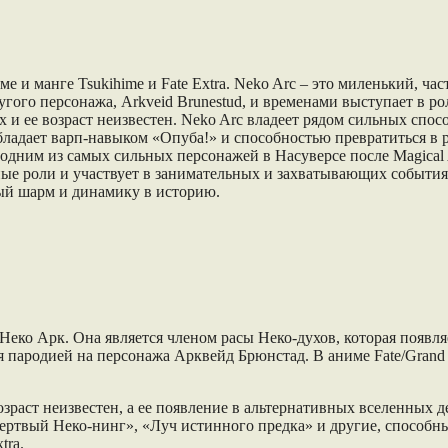
е и манге Tsukihime и Fate Extra. Neko Arc – это миленький, ч
угого персонажа, Arkveid Brunestud, и временами выступает в р
х и ее возраст неизвестен. Neko Arc владеет рядом сильных спо
ладает варп-навыком «Опуба!» и способностью превратиться в р
 одним из самых сильных персонажей в Насуверсе после Magical 
важные роли и участвует в занимательных и захватывающих событи
й шарм и динамику в историю.
ко Арк. Она является членом расы Неко-духов, которая появляетс
я пародией на персонажа Арквейд Брюнстад. В аниме Fate/Grand 
.
зраст неизвестен, а ее появление в альтернативных вселенных д
ртвый Неко-нинг», «Луч истинного предка» и другие, способны
tra.