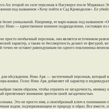
eco Arc второй по силе персонаж в Насуверсе после Мэджикал Э
вижения под названием «Хочу пойти в Сад Крокодилов». Ее уби
ще более уникальной. Например, ее варп-навык под названием «О
ус Неко — единственное военное подразделение, состоящее из 
е просто необычный персонаж, она является источником развлече
еский характер, а также ее бессмертность делают ее фигурой, 
ый точно не оставит равнодушным ни одного поклонника японск
 для обсуждения. Неко Арк — застенчивый персонаж, который в
пира-кошки. Голос Неко Арк добавляет ей характер и индивидуал
ыбран таким образом, чтобы отразить ее загадочность, мимику и
ый притягивает внимание зрителя своей загадочностью.
сонажа. Это не просто имя, а своеобразный ключ к пониманию ее
ачным ходом, подчеркивающим ее природу и образ. Все вместе, 