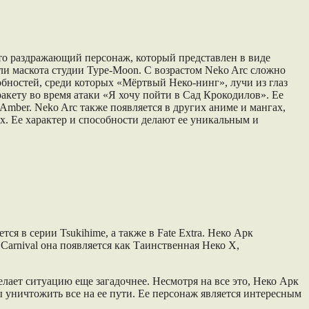
асто раздражающий персонаж, который представлен в виде
оли маскота студии Type-Moon. С возрастом Neko Arc сложно
собностей, среди которых «Мёртвый Неко-нинг», лучи из глаз
акету во время атаки «Я хочу пойти в Сад Крокодилов». Ее
Amber. Neko Arc также появляется в других аниме и мангах,
ях. Ее характер и способности делают ее уникальным и
я в серии Tsukihime, а также в Fate Extra. Неко Арк
Carnival она появляется как Таинственная Неко X,
елает ситуацию еще загадочнее. Несмотря на все это, Неко Арк
 уничтожить все на ее пути. Ее персонаж является интересным