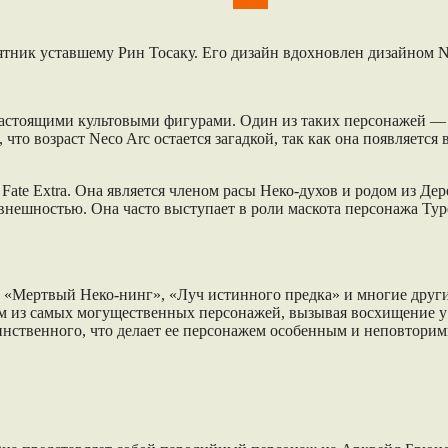
ARK
амятник уставшему Рин Тосаку. Его дизайн вдохновлен дизайном
настоящими культовыми фигурами. Один из таких персонажей — 
что возраст Neco Arc остается загадкой, так как она появляется
 и Fate Extra. Она является членом расы Неко-духов и родом из
нешностью. Она часто выступает в роли маскота персонажа Typ
х «Мертвый Неко-нинг», «Луч истинного предка» и многие друг
ним из самых могущественных персонажей, вызывая восхищение 
таинственного, что делает ее персонажем особенным и неповтори