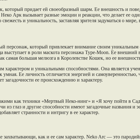
к, который придает ей своеобразный шарм. Ее внешность и пове
Неко Арк вызывает разные эмоции и реакции, что делает ее одн
свежесть и уникальность, заставляя зрителя задуматься о мире, 
ый персонаж, который привлекает внимание своим уникальным о
гда выступает в роли маскота персонажа Type-Moon. Ее внешний
ак самая большая мелюзга в Королевстве Кошек, но ее внешность
 характером и уникальными способностями. Она является учени
ак умная. Ее личность отличается энергией и самоуверенностью, 
ет загадочности ее происхождению и характеру.
такими как техники «Мертвый Неко-нинг» и «Я хочу пойти в Са
чи из глаз и другие способности имеют загадочные названия и 
добавляет странности и интригу в ее характер.
е захватывающи, как и ее сам характер. Neko Arc — это парод