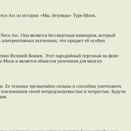
 Neco-Arc из истории «Мы, безумцы» Type-Moon.
Neco Arc. Она является бессмертным вампиром, который
 в альтернативных вселенных, что придает ей особую
 Деревни Великой Кошки. Этот пародийный персонаж на фоне
e-Moon и является объектом увлечения для многих
ие. Ее техники чрезвычайно сильны и способны уничтожить
у поклонников своей непредсказуемостью и хитростью. Будучи
мым.