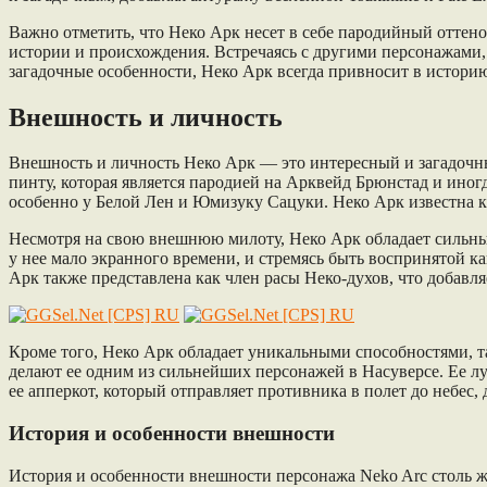
Важно отметить, что Неко Арк несет в себе пародийный оттено
истории и происхождения. Встречаясь с другими персонажами, 
загадочные особенности, Неко Арк всегда привносит в историю 
Внешность и личность
Внешность и личность Неко Арк — это интересный и загадочн
пинту, которая является пародией на Арквейд Брюнстад и ино
особенно у Белой Лен и Юмизуку Сацуки. Неко Арк известна к
Несмотря на свою внешнюю милоту, Неко Арк обладает сильным
у нее мало экранного времени, и стремясь быть воспринятой к
Арк также представлена как член расы Неко-духов, что добавля
Кроме того, Неко Арк обладает уникальными способностями, 
делают ее одним из сильнейших персонажей в Насуверсе. Ее лу
ее апперкот, который отправляет противника в полет до небес, 
История и особенности внешности
История и особенности внешности персонажа Neko Arc столь ж