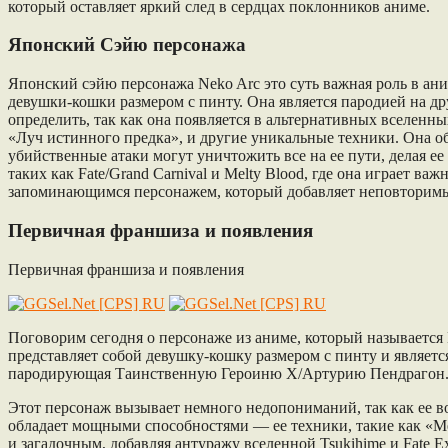
который оставляет яркий след в сердцах поклонников аниме.
Японский Сэйю персонажа
Японский cэйю персонажа Neko Arc это суть важная роль в аним
девушки-кошки размером с пинту. Она является пародией на др
определить, так как она появляется в альтернативных вселенны
«Луч истинного предка», и другие уникальные техники. Она об
убийственные атаки могут уничтожить все на ее пути, делая ее
таких как Fate/Grand Carnival и Melty Blood, где она играет 
запоминающимся персонажем, который добавляет неповторимы
Первичная франшиза и появления
Первичная франшиза и появления
Поговорим сегодня о персонаже из аниме, который называется Не
представляет собой девушку-кошку размером с пинту и являетс
пародирующая Таинственную Героиню X/Артурию Пендрагон
Этот персонаж вызывает немного недопониманий, так как ее во
обладает мощными способностями — ее техники, такие как «Ме
и загадочным, добавляя антуражу вселенной Tsukihime и Fate Ex