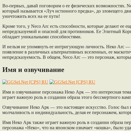
Во-первых, давай поговорим о ее физических возможностях. N
который называется «Луч истинного предка», до зловещего д
уничтожить всех на ее пути!
Кроме того, у Neco Arc есть способности, которые делают ее е
непредсказуемой и опасной для противников. Ее Элитный Корп
обладает уникальными способностями.
И нельзя не упомянуть ее интригующую личность. Неко Arc — н
появление в различных альтернативных вселенных, ее маскотич
непредсказуемость. В общем, Neco Arc — это персонаж, котор
Имя и озвучивание
Имя и озвучивание персонажа Неко Арк — это интересная тема
играет важную роль в создании образа этого бессмертного вам
Озвучивание Неко Арк — это настоящее искусство. Голос был в
молчаливость и индивидуальность, делая ее персонажем, котор
Имя Неко Арк также играет важную роль в создании образа пер
персонажа «Неко», что на японском означает «кошка», было уд