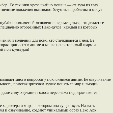
мбер! Ее техники чрезвычайно мощны — от луча из глаз,
йственные движения вызывают безумные проблемы и могут
пуба!» позволяет ей мгновенно перемещаться, что делает ее
специально отобранных Неко-духов, каждый из которых
ния и волнения для всех, кто сталкивается с ней. Ее
которая приносит в аниме и манге неповторимый шарм и
ой поп-культуры!
ызывает много вопросов у поклонников аниме. Ее озвучивание
ьность, помогая зрителям лучше понять ее мир и эмоции.
 даже силу. Звучание голоса персонажа подчеркивает ее
 характера и мира, в котором она существует. Назвать
имя и озвучивание, создают уникальный образ Неко Арк,