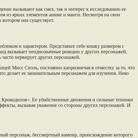
дение вызывают как смех, так и интерес к исследованию ее
им из ярких элементов аниме и манги. Несмотря на свои
в котором она существует.
бликом и характером. Представьте себе кошку размером с
 вид вызывает неоднозначные реакции у других персонажей,
 часто нервирует других персонажей.
цей Мисс Сиэль, постоянно капризничая в отместку за то, что
что делает ее занимательным персонажем для изучения. Неко
д Крокодилов». Ее убийственные движения и сильные техники
эффекты, вызывая уважение со стороны других персонажей. И
ийный персонаж, бессмертный вампир, происхождение которого