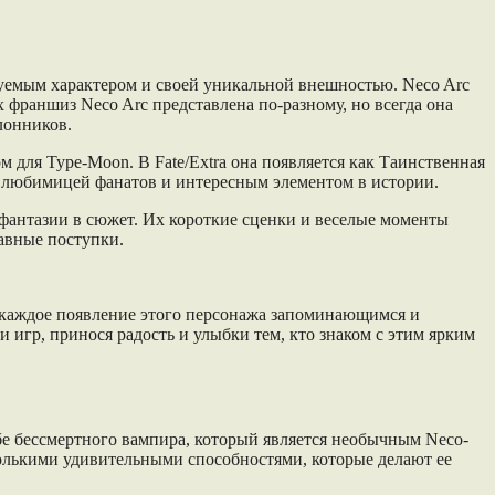
зуемым характером и своей уникальной внешностью. Neco Arc
тих франшиз Neco Arc представлена по-разному, но всегда она
лонников.
м для Type-Moon. В Fate/Extra она появляется как Таинственная
ее любимицей фанатов и интересным элементом в истории.
и фантазии в сюжет. Их короткие сценки и веселые моменты
бавные поступки.
я каждое появление этого персонажа запоминающимся и
игр, принося радость и улыбки тем, кто знаком с этим ярким
бе бессмертного вампира, который является необычным Neco-
колькими удивительными способностями, которые делают ее