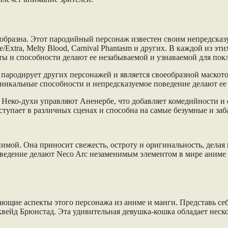
ообразна. Этот пародийный персонаж известен своим непредска
e/Extra, Melty Blood, Carnival Phantasm и других. В каждой из э
ты и способности делают ее незабываемой и узнаваемой для пок
 пародирует других персонажей и является своеобразной маското
е уникальные способности и непредсказуемое поведение делают 
атья Неко-духи управляют Аненербе, что добавляет комедийности 
ыступает в различных сценах и способна на самые безумные и за
енимой. Она приносит свежесть, остроту и оригинальность, дела
едение делают Neco Arc незаменимым элементом в мире аниме и 
ющие аспекты этого персонажа из аниме и манги. Представь се
квейд Брюнстад. Эта удивительная девушка-кошка обладает нес