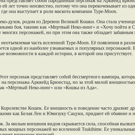
 Она представляет собой пародийный персонаж на Арквейд Брюнс
 ей лет точно неизвестно, потому что она перекочевывает из од
, где она выступает в роли маскота компании Type-Moon.
Неко-духов, родом из Деревни Великой Кошки. Она стала учениц
иками боя, такими как «Мертвый Неко-нинг» и «Хочу пойти в С
у многих персонажей, но при этом она также обладает забавным
еотъемлемая часть вселенной Type-Moon. Её появления в разли
тается одной из наиболее узнаваемых и популярных персонажей.
е возможности в каждой истории, в которой она присутствует.
тот персонаж представляет собой бессмертного вампира, котор
ей на персонажа Арквейд Брюнстад, но за этой милой внешность
как «Мёртвый Неко-нинг» или «Кошка из Ада».
 Королевстве Кошек. Ее внешность и поведение часто дразнят д
кими как Белая Лен и Юмизуку Сацуки, придают ей обаяние и н
аж. За милым внешним видом скрывается сила, способная вызват
амых мощных персонажей во вселенной Tsukihime. Ее уникальны
лечет внимание зрителей.