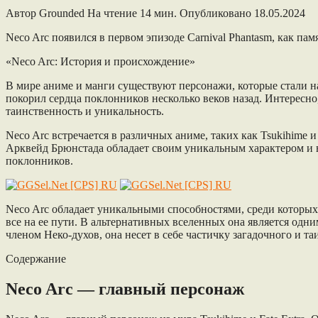
Автор
Grounded
На чтение
14 мин.
Опубликовано
18.05.2024
Neco Arc появился в первом эпизоде Carnival Phantasm, как п
«Neco Arc: История и происхождение»
В мире аниме и манги существуют персонажи, которые стали 
покорил сердца поклонников несколько веков назад. Интересно, 
таинственность и уникальность.
Neco Arc встречается в различных аниме, таких как Tsukihime
Арквейд Брюнстада обладает своим уникальным характером и в
поклонников.
Neco Arc обладает уникальными способностями, среди которы
все на ее пути. В альтернативных вселенных она является од
членом Неко-духов, она несет в себе частичку загадочного и 
Содержание
Neco Arc — главный персонаж