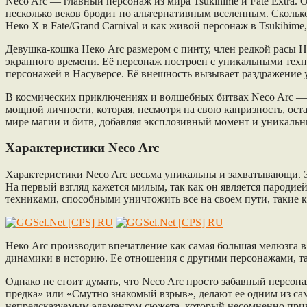
Neco Arc — главный персонаж из мира Tsukihime и Fate Extra.
несколько веков бродит по альтернативным вселенным. Сколько
Неко X в Fate/Grand Carnival и как живой персонаж в Tsukihime
Девушка-кошка Неко Arc размером с пинту, член редкой расы 
экранного времени. Её персонаж построен с уникальными техн
персонажей в Насуверсе. Её внешность вызывает раздражение 
В космических приключениях и волшебных битвах Neco Arc — н
мощной личности, которая, несмотря на свою капризность, ос
мире магии и битв, добавляя эксплозивный момент и уникальны
Характеристики Neco Arc
Характеристики Neco Arc весьма уникальны и захватывающи. Э
На первый взгляд кажется милым, так как он является пароди
техниками, способными уничтожить все на своем пути, такие 
Неко Arc производит впечатление как самая большая мелюзга в
динамики в историю. Ее отношения с другими персонажами, та
Однако не стоит думать, что Neco Arc просто забавный персон
предка» или «Смутно знакомый взрыв», делают ее одним из с
непредсказуемым элементом сюжета, который несомненно прив