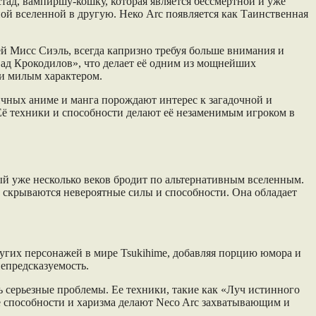
тад, вампиршу-кошку, которая является бессмертной и уже
ной вселенной в другую. Неко Arc появляется как Таинственная
ей Мисс Сиэль, всегда капризно требуя больше внимания и
ад Крокодилов», что делает её одним из мощнейших
 и милым характером.
чных аниме и манга порождают интерес к загадочной и
 Её техники и способности делают её незаменимым игроком в
ый уже несколько веков бродит по альтернативным вселенным.
ю скрываются невероятные силы и способности. Она обладает
ругих персонажей в мире Tsukihime, добавляя порцию юмора и
епредсказуемость.
ь серьезные проблемы. Ее техники, такие как «Луч истинного
е способности и харизма делают Neco Arc захватывающим и