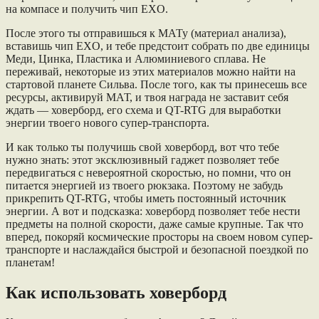
на компасе и получить чип EXO.
После этого ты отправишься к МАТу (материал анализа),
вставишь чип EXO, и тебе предстоит собрать по две единицы
Меди, Цинка, Пластика и Алюминиевого сплава. Не
переживай, некоторые из этих материалов можно найти на
стартовой планете Сильва. После того, как ты принесешь все
ресурсы, активируй МАТ, и твоя награда не заставит себя
ждать — ховерборд, его схема и QT-RTG для выработки
энергии твоего нового супер-транспорта.
И как только ты получишь свой ховерборд, вот что тебе
нужно знать: этот эксклюзивный гаджет позволяет тебе
передвигаться с невероятной скоростью, но помни, что он
питается энергией из твоего рюкзака. Поэтому не забудь
прикрепить QT-RTG, чтобы иметь постоянный источник
энергии. А вот и подсказка: ховерборд позволяет тебе нести
предметы на полной скорости, даже самые крупные. Так что
вперед, покоряй космические просторы на своем новом супер-
транспорте и наслаждайся быстрой и безопасной поездкой по
планетам!
Как использовать ховерборд