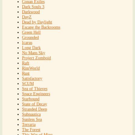
Conan Exiles
Dark Souls 3
Darkwood
DayZ
Dead by Daylight
Escape the Backrooms
Green Hell
Grounded
Icarus
Long Dark
No Mans Sky
Project Zomboid
Raft
RimWorld
Rust
Satisfactory
SCUM
Sea of Thieves
Space Engineers
Starbound
State of Decay
Stranded Deep
Subnautica
Sunless Sea
Terraria
The Forest
This War of Mine