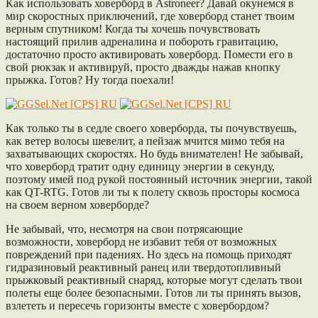
Как использовать ховерборд в Astroneer? Давай окунемся в
мир скоростных приключений, где ховерборд станет твоим
верным спутником! Когда ты хочешь почувствовать
настоящий прилив адреналина и побороть гравитацию,
достаточно просто активировать ховерборд. Помести его в
свой рюкзак и активируй, просто дважды нажав кнопку
прыжка. Готов? Ну тогда поехали!
Как только ты в седле своего ховерборда, ты почувствуешь,
как ветер волосы шевелит, а пейзаж мчится мимо тебя на
захватывающих скоростях. Но будь внимателен! Не забывай,
что ховерборд тратит одну единицу энергии в секунду,
поэтому имей под рукой постоянный источник энергии, такой
как QT-RTG. Готов ли ты к полету сквозь просторы космоса
на своем верном ховерборде?
Не забывай, что, несмотря на свои потрясающие
возможности, ховерборд не избавит тебя от возможных
повреждений при падениях. Но здесь на помощь приходят
гидразиновый реактивный ранец или твердотопливный
прыжковый реактивный снаряд, которые могут сделать твои
полеты еще более безопасными. Готов ли ты принять вызов,
взлететь и пересечь горизонты вместе с ховербордом?