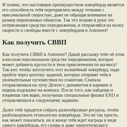
И помни, что настоящим преимуществом ховерборда является
его способность тебя переправлять между точками с
максимальной скоростью, даже не обращая внимание на
размер перевозимых объектов. Так что возьми в руки это
потрясающее средство передвижения, и отправляйся на волну
скорости и свободы вместе с ховербордом в Astroneer!
Как получить СВВП
Как получить СВВП в Astroneer? Давай расскажу тебе об этом
классном персональном средстве передвижения, которое
может добавить крутости в твои приключения по космосу!
Так вот, чтобы заполучить этот волшебный ховерборд, надо
пройти через цепочку заданий, которые отправят тебя в
увлекательные путешествия по планетам. Сначала
отправляешься на луну Дезоло с динамитом в кармане и
ищешь подсказки на компасе. После того, как найдешь и
взорвешь там ящик, получаешь специальные фишки EXO и
отправляешься к следующему заданию.
Далее тебе придется собрать разнообразные ресурсы, чтобы
разблокировать технологию ховерборда. Это не так просто,
как может показаться, но в конце тебя ждет награда в виде
самого ховерборда, его схемы и даже энергетического