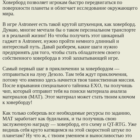
Ховерборд позволяет игрокам быстро передвигаться по
поверхности планеты и облегчает исследование окружающего
мира.
В игре Astroneer есть такой крутой штукенция, как ховерборд.
Думаю, многие мечтали бы о таком персональном транспорте
и в реальной жизни! Но чтобы получить этот шикарный
гаджет в Astroneer, нужно пройти немного длинный и
интересный путь. Давай разберем, какие шаги нужно
предпринять для того, чтобы стать обладателем своего
собственного ховерборда в этой захватывающей игре.
Самый первый шаг в приключении за ховербордом —
отправиться на луну Дезоло. Там тебя ждут приключения,
потому что именно здесь начнется твоя таинственная миссия.
После взрывания специального тайника EXO, ты получишь
чип, который отправит тебя на поиски материала анализа
материалов (MAT). Этот материал может стать твоим ключом
к ховерборду!
Как только соберешь все необходимые ресурсы по заданию,
MAT заработает как будильник, и ты получишь свою
заслуженную награду — ховерборд, его схему и QT-RTG. Уже
видишь себя круто катящимся на этой скоростной штуке по
планетам? Ну что ж, с твоим умением и выносливостью это