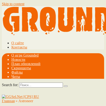
Skip to content
О сайте
Контакты
О игре Grounded
Новости
План обновлений
Скриншоты
Файлы
Читы
Search for:
Главная
»
Astroneer