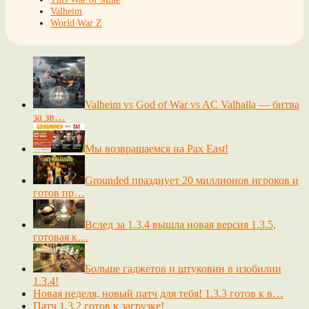
Valheim
World War Z
Valheim vs God of War vs AC Valhalla — битва
за зв…
Мы возвращаемся на Pax East!
Grounded празднует 20 миллионов игроков и
готов пр…
Вслед за 1.3.4 вышла новая версия 1.3.5,
готовая к…
Больше гаджетов и штуковин в изобилии
1.3.4!
Новая неделя, новый патч для тебя! 1.3.3 готов к в…
Патч 1.3.2 готов к загрузке!