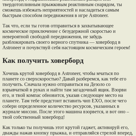
твердотопливным прыжковым реактивным снарядом, ты
сможешь избежать неприятностей и насладиться самым
быстрым способом передвижения в игре Astroneer.
Так что, если ты готов отправиться в захватывающее
космическое приключение с безудержной скоростью и
невероятной свободой передвижения, не забудь
разблокировать своего верного спутника — ховерборд в
Astroneer и почувствуй себя настоящим космическим героем!
Как получить ховерборд
Хочешь крутой ховерборд в Astroneer, чтобы мчаться по
планете со сверхскоростью? Давай разберемся, как тебе его
получить. Сначала нужно отправиться на Дезоло со
взрывчаткой в руках и найти там загадочный ящик. Взорви
его, и твой компас обновится, указав следующее место на
планете. Там тебе предстоит вставить чип EXO, после чего
собери определенное количество ресурсов, указанных в
журнале миссии. После этого машина взорвется, и вот оно –
твой собственный ховерборд!
Как только ты получишь этот крутой гаджет, активируй его,
дважды нажав кнопку прыжка, и отправляйся стрелой вперед,