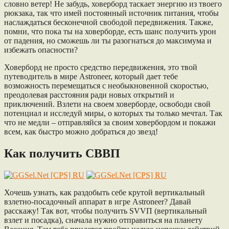
словно ветер! Не забудь, ховерборд таскает энергию из твоего
рюкзака, так что имей постоянный источник питания, чтобы
наслаждаться бесконечной свободой передвижения. Также,
помни, что пока ты на ховерборде, есть шанс получить урон
от падения, но сможешь ли ты разогнаться до максимума и
избежать опасности?
Ховерборд не просто средство передвижения, это твой
путеводитель в мире Astroneer, который дает тебе
возможность перемещаться с необыкновенной скоростью,
преодолевая расстояния ради новых открытий и
приключений. Взлети на своем ховерборде, освободи свой
потенциал и исследуй миры, о которых ты только мечтал. Так
что не медли – отправляйся за своим ховербордом и покажи
всем, как быстро можно добраться до звезд!
Как получить СВВП
Хочешь узнать, как раздобыть себе крутой вертикальный
взлетно-посадочный аппарат в игре Astroneer? Давай
расскажу! Так вот, чтобы получить SVVП (вертикальный
взлет и посадка), сначала нужно отправиться на планету