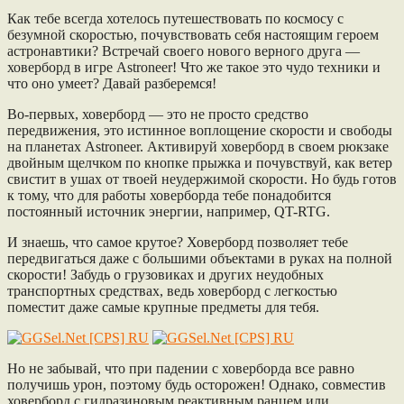
Как тебе всегда хотелось путешествовать по космосу с
безумной скоростью, почувствовать себя настоящим героем
астронавтики? Встречай своего нового верного друга —
ховерборд в игре Astroneer! Что же такое это чудо техники и
что оно умеет? Давай разберемся!
Во-первых, ховерборд — это не просто средство
передвижения, это истинное воплощение скорости и свободы
на планетах Astroneer. Активируй ховерборд в своем рюкзаке
двойным щелчком по кнопке прыжка и почувствуй, как ветер
свистит в ушах от твоей неудержимой скорости. Но будь готов
к тому, что для работы ховерборда тебе понадобится
постоянный источник энергии, например, QT-RTG.
И знаешь, что самое крутое? Ховерборд позволяет тебе
передвигаться даже с большими объектами в руках на полной
скорости! Забудь о грузовиках и других неудобных
транспортных средствах, ведь ховерборд с легкостью
поместит даже самые крупные предметы для тебя.
Но не забывай, что при падении с ховерборда все равно
получишь урон, поэтому будь осторожен! Однако, совместив
ховерборд с гидразиновым реактивным ранцем или