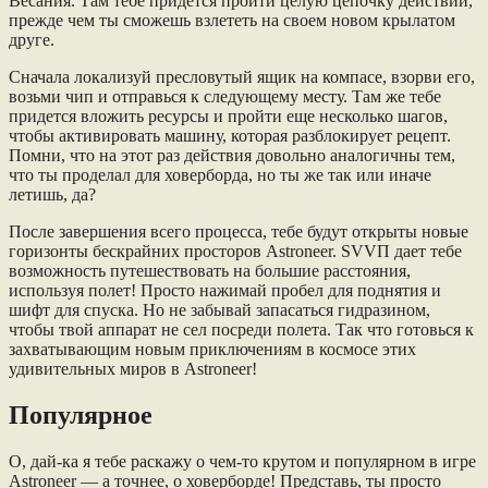
Весания. Там тебе придется пройти целую цепочку действий,
прежде чем ты сможешь взлететь на своем новом крылатом
друге.
Сначала локализуй пресловутый ящик на компасе, взорви его,
возьми чип и отправься к следующему месту. Там же тебе
придется вложить ресурсы и пройти еще несколько шагов,
чтобы активировать машину, которая разблокирует рецепт.
Помни, что на этот раз действия довольно аналогичны тем,
что ты проделал для ховерборда, но ты же так или иначе
летишь, да?
После завершения всего процесса, тебе будут открыты новые
горизонты бескрайних просторов Astroneer. SVVП дает тебе
возможность путешествовать на большие расстояния,
используя полет! Просто нажимай пробел для поднятия и
шифт для спуска. Но не забывай запасаться гидразином,
чтобы твой аппарат не сел посреди полета. Так что готовься к
захватывающим новым приключениям в космосе этих
удивительных миров в Astroneer!
Популярное
О, дай-ка я тебе раскажу о чем-то крутом и популярном в игре
Astroneer — а точнее, о ховерборде! Представь, ты просто