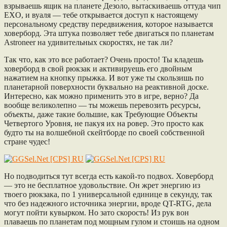
взрываешь ящик на планете Дезоло, вытаскиваешь оттуда чип
EXO, и вуаля — тебе открывается доступ к настоящему
персональному средству передвижения, которое называется
ховерборд. Эта штука позволяет тебе двигаться по планетам
Astroneer на удивительных скоростях, не так ли?
Так что, как это все работает? Очень просто! Ты кладешь
ховерборд в свой рюкзак и активируешь его двойным
нажатием на кнопку прыжка. И вот уже ты скользишь по
планетарной поверхности буквально на реактивной доске.
Интересно, как можно применить это в игре, верно? Да
вообще великолепно — ты можешь перевозить ресурсы,
объекты, даже такие большие, как Требующие Объекты
Четвертого Уровня, не пакуя их на ровер. Это просто как
будто ты на волшебной скейтборде по своей собственной
стране чудес!
Но подводиться тут всегда есть какой-то подвох. Ховерборд
— это не бесплатное удовольствие. Он жрет энергию из
твоего рюкзака, по 1 универсальной единице в секунду, так
что без надежного источника энергии, вроде QT-RTG, дела
могут пойти кувырком. Но зато скорость! Из рук вон
плаваешь по планетам под мощным гулом и стоишь на одном