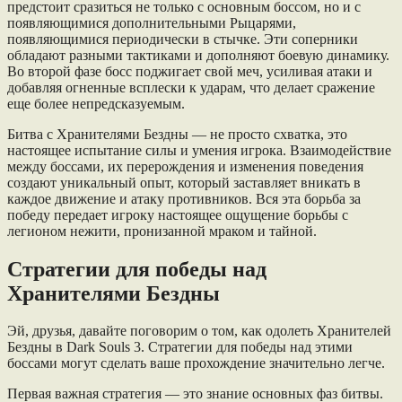
предстоит сразиться не только с основным боссом, но и с
появляющимися дополнительными Рыцарями,
появляющимися периодически в стычке. Эти соперники
обладают разными тактиками и дополняют боевую динамику.
Во второй фазе босс поджигает свой меч, усиливая атаки и
добавляя огненные всплески к ударам, что делает сражение
еще более непредсказуемым.
Битва с Хранителями Бездны — не просто схватка, это
настоящее испытание силы и умения игрока. Взаимодействие
между боссами, их перерождения и изменения поведения
создают уникальный опыт, который заставляет вникать в
каждое движение и атаку противников. Вся эта борьба за
победу передает игроку настоящее ощущение борьбы с
легионом нежити, пронизанной мраком и тайной.
Стратегии для победы над
Хранителями Бездны
Эй, друзья, давайте поговорим о том, как одолеть Хранителей
Бездны в Dark Souls 3. Стратегии для победы над этими
боссами могут сделать ваше прохождение значительно легче.
Первая важная стратегия — это знание основных фаз битвы.