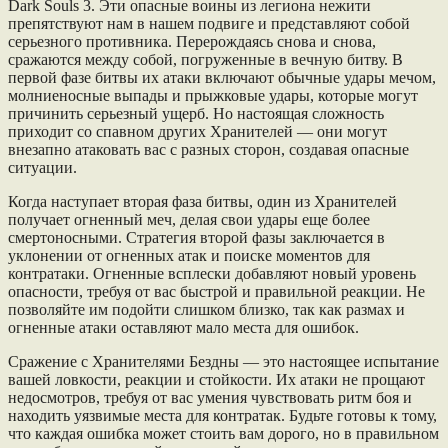
Dark Souls 3. Эти опасные воины из легиона нежити
препятствуют нам в нашем подвиге и представляют собой
серьезного противника. Перерождаясь снова и снова,
сражаются между собой, погруженные в вечную битву. В
первой фазе битвы их атаки включают обычные удары мечом,
молниеносные выпады и прыжковые удары, которые могут
причинить серьезный ущерб. Но настоящая сложность
приходит со спавном других Хранителей — они могут
внезапно атаковать вас с разных сторон, создавая опасные
ситуации.
Когда наступает вторая фаза битвы, один из Хранителей
получает огненный меч, делая свои удары еще более
смертоносными. Стратегия второй фазы заключается в
уклонении от огненных атак и поиске моментов для
контратаки. Огненные всплески добавляют новый уровень
опасности, требуя от вас быстрой и правильной реакции. Не
позволяйте им подойти слишком близко, так как размах и
огненные атаки оставляют мало места для ошибок.
Сражение с Хранителями Бездны — это настоящее испытание
вашей ловкости, реакции и стойкости. Их атаки не прощают
недосмотров, требуя от вас умения чувствовать ритм боя и
находить уязвимые места для контратак. Будьте готовы к тому,
что каждая ошибка может стоить вам дорого, но в правильном