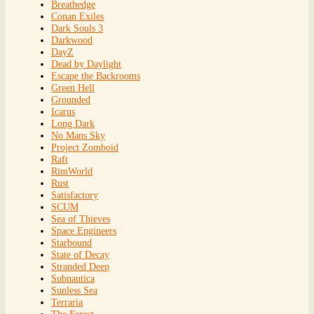
Breathedge
Conan Exiles
Dark Souls 3
Darkwood
DayZ
Dead by Daylight
Escape the Backrooms
Green Hell
Grounded
Icarus
Long Dark
No Mans Sky
Project Zomboid
Raft
RimWorld
Rust
Satisfactory
SCUM
Sea of Thieves
Space Engineers
Starbound
State of Decay
Stranded Deep
Subnautica
Sunless Sea
Terraria