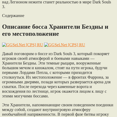
над Легионом нежити станет реальностью в мире Dark Souls
3.
Содержание
Описание босса Хранители Бездны и
его местоположение
Давай поговорим о боссе из Dark Souls 3, который покоряет
игроков своей атмосферой и боевыми навыками —
Хранители Бездны. Эти темные рыцари, вооруженные
большим мечом и кинжалом, стоят на пути игрока, будучи
первыми Лордами Пепла, с которыми приходится
столкнуться. Их местоположение — в фронтах Фаррона, за
огромными дверями, позади которых разверзается арена для
схватки. После перехода через каменные ворота и
восхождения по лестнице, игрок окажется лицом к лицу с
этими могучими боссами.
Эти Хранители, напоминающие своим поведением поединки
между собой, создают внутриигровую атмосферу
необычайной напряженности. В первой фазе битвы игроку