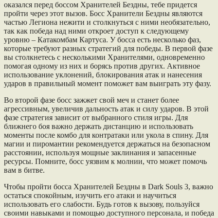
оказался перед боссом Хранителей Бездны, тебе придется
пройти через этот вызов. Босс Хранители Бездны являются
частью Легиона нежити и столкнуться с ними необязательно,
так как победа над ними откроет доступ к следующему
уровню – Катакомбам Картуса. У босса есть несколько фаз,
которые требуют разных стратегий для победы. В первой фазе
вы столкнетесь с несколькими Хранителями, одновременно
помогая одному из них и борясь против других. Активное
использование уклонений, блокирования атак и нанесения
ударов в правильный момент поможет вам выиграть эту фазу.
Во второй фазе босс зажжет свой меч и станет более
агрессивным, увеличив дальность атак и силу ударов. В этой
фазе стратегия зависит от выбранного стиля игры. Для
ближнего боя важно держать дистанцию и использовать
моменты после комбо для контратаки или укола в спину. Для
магии и пиромантии рекомендуется держаться на безопасном
расстоянии, используя мощные заклинания и запасенные
ресурсы. Помните, босс уязвим к молнии, что может помочь
вам в битве.
Чтобы пройти босса Хранителей Бездны в Dark Souls 3, важно
остаться спокойным, изучить его атаки и научиться
использовать его слабости. Будь готов к вызову, пользуйся
своими навыками и помощью доступного персонала, и победа