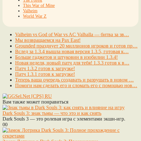
The Forest
This War of Mine
Valheim
World War Z
Valheim vs God of War vs AC Valhalla — битва за зв…
Мы возвращаемся на Pax East!
Grounded празднует 20 миллионов игроков и готов пр…
Вслед за 1.3.4 вышла новая версия 1.3.5, готовая к…
Больше гаджетов и штуковин в изобилии 1.3.4!
Новая неделя, новый патч для тебя! 1.3.3 готов к в…
Патч 1.3.2 готов к загрузке!
Патч 1.3.1 готов к загрузке!
Теперь ваша очередь создавать и разрушать в новом …
Помоги нам сделать его и сломать его с помощью нов…
Вам также может понравиться
Dark Souls 3: знак тьмы — что это и как снять
Dark Souls 3 — это ролевая игра с элементами экшн-игр.
0
0