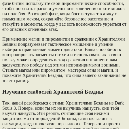
фазе битвы используйте свои пиромантические способности,
чтобы поразить врагов и уменьшить количество противников
на поле боя. Во второй фазе, когда босс вступает в атаку с
пламенным мечом, сохраняйте безопасное расстояние и
атакуйте в моменты, когда у вас есть возможность укрыться от
его опасных огненных атак.
Применение магии и пиромантии в сражении с Хранителями
Бездны подразумевает тактическое мышление и умение
выбирать правильный момент для атаки. Ваша способность
контролировать элементы стихии и использовать их в свою
пользу может определить исход сражения и принести вам
заслуженную победу над этими непримиримыми воинами.
Станьте магом или пиромантом, мастером огня и магии, и
покажите Хранителям Бездны, что сила вашего заклинания не
знает границ.
Изучение слабостей Хранителей Бездны
Так, давай разоберемся с этими Хранителями Бездны из Dark
Souls 3. Поверь, если ты их не выучишь наизусть, они тебя
выучат наизусть. Эти ребята, считающие себя некими
защитниками от порождений Бездны, сами оказались в
ситуации, когда проклятие поразило их. Теперь они просто
бьются друг с другом, как вечные враги в той же записной