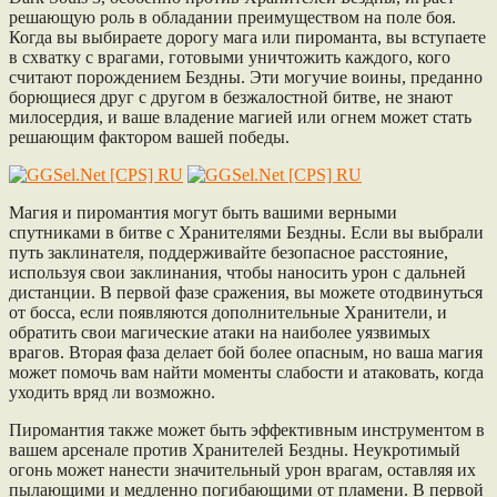
решающую роль в обладании преимуществом на поле боя.
Когда вы выбираете дорогу мага или пироманта, вы вступаете
в схватку с врагами, готовыми уничтожить каждого, кого
считают порождением Бездны. Эти могучие воины, преданно
борющиеся друг с другом в безжалостной битве, не знают
милосердия, и ваше владение магией или огнем может стать
решающим фактором вашей победы.
Магия и пиромантия могут быть вашими верными
спутниками в битве с Хранителями Бездны. Если вы выбрали
путь заклинателя, поддерживайте безопасное расстояние,
используя свои заклинания, чтобы наносить урон с дальней
дистанции. В первой фазе сражения, вы можете отодвинуться
от босса, если появляются дополнительные Хранители, и
обратить свои магические атаки на наиболее уязвимых
врагов. Вторая фаза делает бой более опасным, но ваша магия
может помочь вам найти моменты слабости и атаковать, когда
уходить вряд ли возможно.
Пиромантия также может быть эффективным инструментом в
вашем арсенале против Хранителей Бездны. Неукротимый
огонь может нанести значительный урон врагам, оставляя их
пылающими и медленно погибающими от пламени. В первой