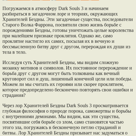
Погружаемся в атмосферу Dark Souls 3 и начинаем
разбираться в загадочном лоре и теориях, окружающих
Хранителей Бездны. Эти загадочные существа, последователи
Старого Волка Фаррона, посвятили свою жизнь борьбе с
порождениями Бездны, готовы уничтожать целые королевства
при малейшем признаке проклятия. Однако же, само
проклятие настигло их самих, посылая их в вечную и
бессмысленную битву друг с другом, перерождая их души из
тела в тело.
Исследуя суть Хранителей Бездны, мы видим сложную
мозаику мотивов и символов. Их постоянное перерождение и
борьба друг с другом могут быть толкованы как вечный
круговорот сил и душ, лишенный конечной цели или победы.
Можем ли мы считать их героями или скорее проклятием,
которое предопределено бесконечно повторять свои ошибки и
страдания?
Через лор Хранителей Бездны Dark Souls 3 просматривается
глубокая философия о природе порока, саможертвы и борьбы
с внутренними демонами. Мы видим, как эти существа,
посвятившие себя борьбе со злом, само становятся частью
этого зла, погружаясь в бесконечную петлю страданий и
битвы. Лор Хранителей Бездны призывает нас задуматься о