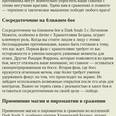
противника могут значительно упростить ваши схватки с
этими могучими врагами. Удачи вам в сражениях и помните
— терпение и тактическое мышление победят любого врага!
Сосредоточение на ближнем бое
Сосредоточение на ближнем бое в Dark Souls 3 с Легионом
Нежити, особенно в битве с Хранителями Бездны, играет
ключевую роль. Когда вы стоите лицом к лицу с этими
беспощадными противниками, важно быть готовым к тому,
что вас ждет. Первая фаза с хранителями требует от вас
осторожности и умения находить уязвимые моменты для
атаки. Другие Рыцари Фаррона, которые появляются во время
боя, могут отвлекать ваше внимание, но главное — оставаться
сконцентрированным на боссе. Вторая фаза, где босс
оружуется огненным мечом, еще более требует умения
удерживать фокус на том, что происходит на экране. Не
забудьте использовать возможные открытия после его атак для
контратак. Важно не терять связь с реальностью в хаосе боя и
оставаться сосредоточенным на своей цели — победе.
Применение магии и пиромантии в сражении
Применение магии и пиромантии в сражении во вселенной
Dark Souls 3, особенно против Хранителей Бездны, играет