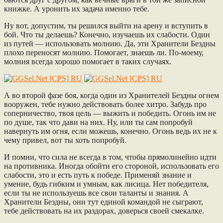
книжке. А уронить их задача именно тебе.
Ну вот, допустим, ты решился выйти на арену и вступить в
бой. Что ты делаешь? Конечно, изучаешь их слабости. Один
из путей — использовать молнию. Да, эти Хранители Бездны
плохо переносят молнию. Помогает, знаешь ли. По-моему,
молния всегда хорошо помогает в таких случаях.
А во второй фазе боя, когда один из Хранителей Бездны огнем
вооружен, тебе нужно действовать более хитро. Забудь про
соперничество, твоя цель — выжить и победить. Огонь им не
по душе, так что дави на них. Ну, или ты сам попробуй
навернуть им огня, если можешь, конечно. Огонь ведь их не к
чему привел, вот ты хоть попробуй.
И помни, что сила не всегда в том, чтобы прямолинейно идти
на противника. Иногда обойти его стороной, использовать его
слабости, это и есть путь к победе. Применяй знание и
умение, будь гибким и умным, как лисица. Нет победителя,
если ты не используешь все свои таланты и знания. А
Хранители Бездны, они тут единой командой не сыграют,
тебе действовать на их раздорах, доверься своей смекалке.