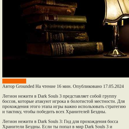
Dark Souls 3
Автор
Grounded
На чтение
16 мин.
Опубликовано
17.05.2024
Легион нежити в Dark Souls 3 представляет собой группу
боссов, которые атакуют игрока в болотистой местности. Для
прохождения этого этапа игры важно использовать стратегию
и тактику, чтобы победить всех Хранителей Бездны.
Легион нежити в Dark Souls 3: Гид для прохождения босса
Хранители Бездны. Если ты попал в мир Dark Souls 3 и