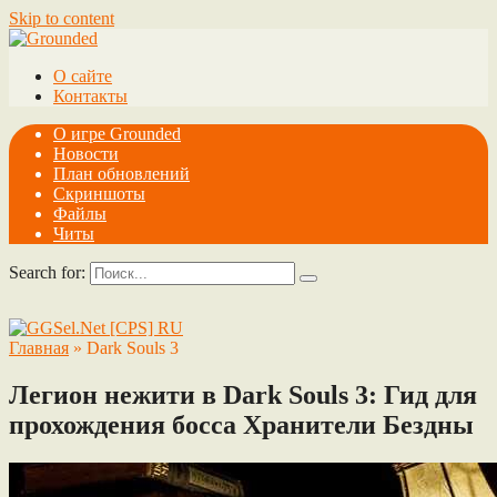
Skip to content
О сайте
Контакты
О игре Grounded
Новости
План обновлений
Скриншоты
Файлы
Читы
Search for:
Главная
»
Dark Souls 3
Легион нежити в Dark Souls 3: Гид для
прохождения босса Хранители Бездны