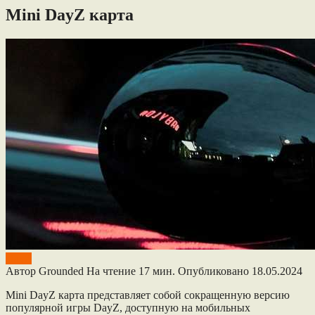
Mini DayZ карта
DayZ
Автор
Grounded
На чтение
17 мин.
Опубликовано
18.05.2024
Mini DayZ карта представляет собой сокращенную версию
популярной игры DayZ, доступную на мобильных