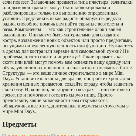
если повезет. Загадочные предметы типа пластыря, зажигалки
или дымовой гранаты могут быть заблокированы и
разблокированы только по выполнению определенных
условий. Представьте, какая радость обнаружить редкую
радио, способное помочь вам найти скрытые вертолеты и
базы. Компоненты — это как строительные блоки вашей
выживания. Они могут быть материалами для создания
костра, воздвижения новых объектов или просто предметами,
несущими определенную ценность или функцию. Нуждаетесь
в дровах для костра или веревке для самодельной сумки? Не
проблема, просто идите и ищите лут! Такие предметы как
скотч или клей могут помочь вам освежить вашу одежду или
обувь, увеличив их прочность и спасая их от поломок в битве.
Структуры — это ваше личное строительство в мире Mini
Dayz. Установите капканы для врагов, постройте схроны для
хранения ценных предметов, создайте ограду, чтобы защитить
свою базу. И, конечно, не забудьте о кострах — они не только
греют, но и помогают готовить сырую пищу. Просто
представьте, какие возможности вам открываются,
обнаруживая все эти удивительные предметы и структуры в
мире Mini Dayz.
Предметы