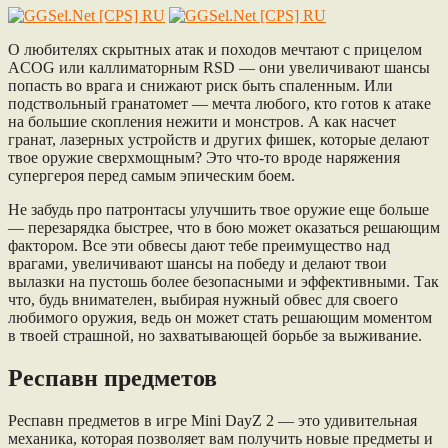
О любителях скрытных атак и походов мечтают с прицелом
ACOG или каллиматорным RSD — они увеличивают шансы
попасть во врага и снижают риск быть спаленным. Или
подствольный гранатомет — мечта любого, кто готов к атаке
на большие скопления нежити и монстров. А как насчет
гранат, лазерных устройств и других фишек, которые делают
твое оружие сверхмощным? Это что-то вроде наряжения
супергероя перед самым эпическим боем.
Не забудь про патронтасы улучшить твое оружие еще больше
— перезарядка быстрее, что в бою может оказаться решающим
фактором. Все эти обвесы дают тебе преимущество над
врагами, увеличивают шансы на победу и делают твои
вылазки на пустошь более безопасными и эффективными. Так
что, будь внимателен, выбирая нужный обвес для своего
любимого оружия, ведь он может стать решающим моментом
в твоей страшной, но захватывающей борьбе за выживание.
Респавн предметов
Респавн предметов в игре Mini DayZ 2 — это удивительная
механика, которая позволяет вам получить новые предметы и