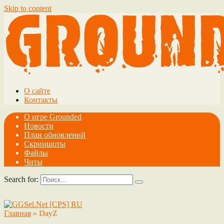
Skip to content
О сайте
Контакты
О игре Grounded
Новости
План обновлений
Скриншоты
Файлы
Читы
Search for:
Главная
»
DayZ