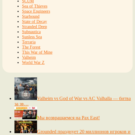
SCUM
Sea of Thieves
Space Engineers
Starbound
State of Decay
Stranded Deep
Subnautica
Sunless Sea
Terraria
The Forest
This War of Mine
Valheim
World War Z
Valheim vs God of War vs AC Valhalla — битва
за зв…
Мы возвращаемся на Pax East!
Grounded празднует 20 миллионов игроков и