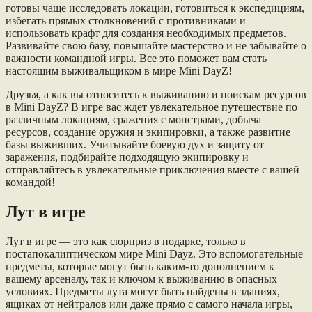
готовы чаще исследовать локации, готовиться к экспедициям,
избегать прямых столкновений с противниками и
использовать крафт для создания необходимых предметов.
Развивайте свою базу, повышайте мастерство и не забывайте о
важности командной игры. Все это поможет вам стать
настоящим выживальщиком в мире Mini DayZ!
Друзья, а как вы относитесь к выживанию и поискам ресурсов
в Mini DayZ? В игре вас ждет увлекательное путешествие по
различным локациям, сражения с монстрами, добыча
ресурсов, создание оружия и экипировки, а также развитие
базы выживших. Учитывайте боевую дух и защиту от
заражения, подбирайте подходящую экипировку и
отправляйтесь в увлекательные приключения вместе с вашей
командой!
Лут в игре
Лут в игре — это как сюрприз в подарке, только в
постапокалиптическом мире Mini Dayz. Это вспомогательные
предметы, которые могут быть каким-то дополнением к
вашему арсеналу, так и ключом к выживанию в опасных
условиях. Предметы лута могут быть найдены в зданиях,
ящиках от нейтралов или даже прямо с самого начала игры,