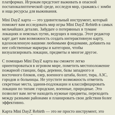
платформах. Игрокам предстоит выживать в опасной
постапокалиптической среде, исследуя мир, сражаясь с зомби
и ища ресурсы для выживания.
Mini DayZ карта — это удивительный инструмент, который
поможет вам исследовать мир игры Mini DayZ Rebirth в самых
мельчайших деталях. Забудьте о потерянных в тумане
локациях и неясных путях, ведущих в никуда. Этот редактор
карт дает вам возможность создать интерактивную карту,
вдохновленную вашими любимыми фэндомами, добавить на
нее собственные маркеры и категории, чтобы
визуализировать локации, предметы и многое другое.
С помощью Mini DayZ карта вы сможете легко
ориентироваться в игровом мире, пометить местоположение
пожарной станции, бара, деревни, базы западного и
восточного блоков, озер, военного штаба, болот, тира, АЗС,
городов и больницы. Не упустите возможность отметить
секретные места, здания-подлокации и классифицировать
локации по типам: городские, военные, природные. Это
позволит вам легче находить нужные предметы, переходить
между разными районами и планировать свои действия более
эффективно.
Карта Mini DayZ Rebirth — это не просто инструмент, это