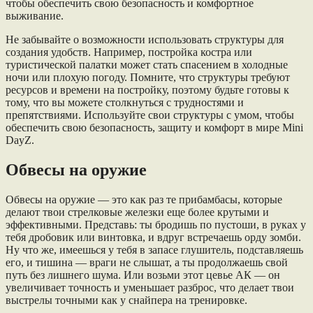
чтобы обеспечить свою безопасность и комфортное
выживание.
Не забывайте о возможности использовать структуры для
создания удобств. Например, постройка костра или
туристической палатки может стать спасением в холодные
ночи или плохую погоду. Помните, что структуры требуют
ресурсов и времени на постройку, поэтому будьте готовы к
тому, что вы можете столкнуться с трудностями и
препятствиями. Используйте свои структуры с умом, чтобы
обеспечить свою безопасность, защиту и комфорт в мире Mini
DayZ.
Обвесы на оружие
Обвесы на оружие — это как раз те прибамбасы, которые
делают твои стрелковые железки еще более крутыми и
эффективными. Представь: ты бродишь по пустоши, в руках у
тебя дробовик или винтовка, и вдруг встречаешь орду зомби.
Ну что же, имеешься у тебя в запасе глушитель, подставляешь
его, и тишина — враги не слышат, а ты продолжаешь свой
путь без лишнего шума. Или возьми этот цевье АК — он
увеличивает точность и уменьшает разброс, что делает твои
выстрелы точными как у снайпера на тренировке.