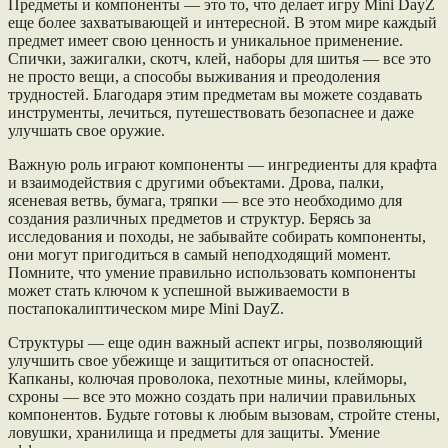
Предметы и компоненты — это то, что делает игру Mini DayZ
еще более захватывающей и интересной. В этом мире каждый
предмет имеет свою ценность и уникальное применение.
Спички, зажигалки, скотч, клей, наборы для шитья — все это
не просто вещи, а способы выживания и преодоления
трудностей. Благодаря этим предметам вы можете создавать
инструменты, лечиться, путешествовать безопаснее и даже
улучшать свое оружие.
Важную роль играют компоненты — ингредиенты для крафта
и взаимодействия с другими объектами. Дрова, палки,
ясеневая ветвь, бумага, тряпки — все это необходимо для
создания различных предметов и структур. Берясь за
исследования и походы, не забывайте собирать компоненты,
они могут пригодиться в самый неподходящий момент.
Помните, что умение правильно использовать компоненты
может стать ключом к успешной выживаемости в
постапокалиптическом мире Mini DayZ.
Структуры — еще один важный аспект игры, позволяющий
улучшить свое убежище и защититься от опасностей.
Капканы, колючая проволока, пехотные мины, клейморы,
схроны — все это можно создать при наличии правильных
компонентов. Будьте готовы к любым вызовам, стройте стены,
ловушки, хранилища и предметы для защиты. Умение