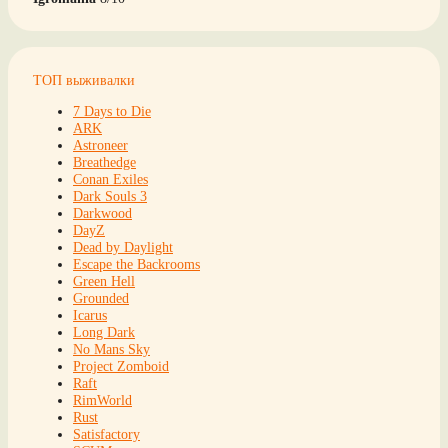
ТОП выживалки
7 Days to Die
ARK
Astroneer
Breathedge
Conan Exiles
Dark Souls 3
Darkwood
DayZ
Dead by Daylight
Escape the Backrooms
Green Hell
Grounded
Icarus
Long Dark
No Mans Sky
Project Zomboid
Raft
RimWorld
Rust
Satisfactory