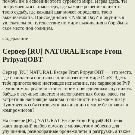
помочь им в освоении этого сурового мира. Играя здесь, ты
погружаешься в атмосферу, где каждое решение влияет на
твою судьбу, где каждый шаг может определять твою
выживаемость. Присоединяйся к Natural DayZ и окунись в
увлекательное путешествие по миру выживания и борьбы за
свое место под солнцем.
Содержание
Сервер [RU] NATURAL|Escape From
Pripyat|OBT
Сервер [RU] NATURAL|Escape From Pripyat|OBT — это место,
где начинается настоящее приключение в мире DayZ! Здесь
тебе приготовлено настоящее испытание, где хардкорное PvP
с уклоном на реализм станет твоим повседневным спутником.
Забудь о скучных квестах и малограмотных ботах, здесь ты
встретишь настоящие вызовы и опасности на каждом шагу.
Чувствуешь себя готовым к выживанию в мире без правил и
компромиссов?
На сервере [RU] NATURAL|Escape From Pripyat|OBT тебя
ждет широкий выбор оружия с множеством обвесов для
улучшения, разнообразные бронежилеты и разгрузки, а также