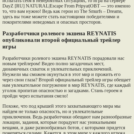
испытать себя в невероятных ситуациях, то игра на сервере
DayZ [RU] NATURAL|Escape From Pripyat|OBT — это именно
то, что вам нужно! Ведь как герои из The Smurfs – Dreams,
здесь вы тоже можете стать настоящими победителями и
покорителями неведомых и опасных просторов.
Разработчики ролевого экшена REYNATIS
опубликовали второй официальный трейлер
игры
Разработчики ролевого экшена REYNATIS порадовали нас
новым трейлером! Видео полно загадочных мест,
динамичных схваток и увлекательных приключений.
Неужели мы сможем окунуться в этот мир и прожить его
через свои глаза? Второй официальный трейлер игры обещает
нам увлекательное погружение в мир REYNATIS, где каждый
уголок пропитан опасностью и загадками. Стань героем и
пройди через испытания смело!
Похоже, что под крышей этого захватывающего мира мы
найдем не только опасность, но и увлекательные
приключения. Ведь разработчики обещают нам разнообразные
локации, задания, которые порадуют нас уникальными
вещами, и даже разнообразных ботов, с которыми придется
померяться силами. Кажется, в этом мире у каждого игрока