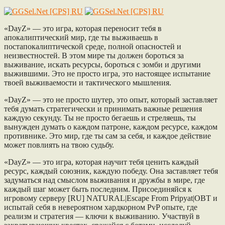
«DayZ» — это игра, которая переносит тебя в
апокалиптический мир, где ты выживаешь в
постапокалиптической среде, полной опасностей и
неизвестностей. В этом мире ты должен бороться за
выживание, искать ресурсы, бороться с зомби и другими
выжившими. Это не просто игра, это настоящее испытание
твоей выживаемости и тактического мышления.
«DayZ» — это не просто шутер, это опыт, который заставляет
тебя думать стратегически и принимать важные решения
каждую секунду. Ты не просто бегаешь и стреляешь, ты
вынужден думать о каждом патроне, каждом ресурсе, каждом
противнике. Это мир, где ты сам за себя, и каждое действие
может повлиять на твою судьбу.
«DayZ» — это игра, которая научит тебя ценить каждый
ресурс, каждый союзник, каждую победу. Она заставляет тебя
задуматься над смыслом выживания и дружбы в мире, где
каждый шаг может быть последним. Присоединяйся к
игровому серверу [RU] NATURAL|Escape From Pripyat|OBT и
испытай себя в невероятном хардкорном PvP опыте, где
реализм и стратегия — ключи к выживанию. Участвуй в