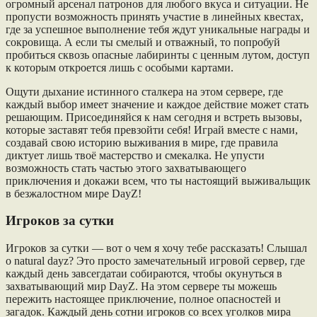
огромный арсенал патронов для любого вкуса и ситуации. Не
пропусти возможность принять участие в линейных квестах,
где за успешное выполнение тебя ждут уникальные награды и
сокровища. А если ты смелый и отважный, то попробуй
пробиться сквозь опасные лабиринты с ценным лутом, доступ
к которым откроется лишь с особыми картами.
Ощути дыхание истинного сталкера на этом сервере, где
каждый выбор имеет значение и каждое действие может стать
решающим. Присоединяйся к нам сегодня и встреть вызовы,
которые заставят тебя превзойти себя! Играй вместе с нами,
создавай свою историю выживания в мире, где правила
диктует лишь твоё мастерство и смекалка. Не упусти
возможность стать частью этого захватывающего
приключения и докажи всем, что ты настоящий выживальщик
в безжалостном мире DayZ!
Игроков за сутки
Игроков за сутки — вот о чем я хочу тебе рассказать! Слышал
о natural dayz? Это просто замечательный игровой сервер, где
каждый день завсегдатаи собираются, чтобы окунуться в
захватывающий мир DayZ. На этом сервере ты можешь
пережить настоящее приключение, полное опасностей и
загадок. Каждый день сотни игроков со всех уголков мира