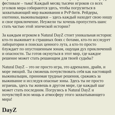
фестивале – тьма! Каждый месяц тысячи игроков со всех
уголков мира собираются здесь, чтобы погрузиться в
захватывающий мир выживания и PvP битв. Рейдеры,
охотники, выживальщики – здесь каждый находит свою нишу
и свое приключение. Неужели ты хочешь пропустить шанс
стать частью этой эпической истории?
За каждым игроком в Natural DayZ стоит уникальная история:
кто-то выживает в страшных боях с ботами, кто-то исследует
лаборатории в поисках ценного лута, а кто-то просто
блуждает по опустошенным зонам, ощущая дух приключений
и опасности. Ты готов окунуться в этот мир, где каждое
решение может стать решающим для твоей судьбы?
Natural DayZ – это не просто игра, это адреналин, драйв, и
море эмоций. Ты сможешь почувствовать себя как настоящий
выживальщик, принимая трудные решения, сражаясь за
выживание и исследуя опасные зоны. Здесь ты не просто
играешь, здесь ты живешь в другом мире, где каждый шаг
может стать последним. Погрузись в Natural DayZ и
почувствуй всю мощь и атмосферу этого захватывающего
мира!
DayZ