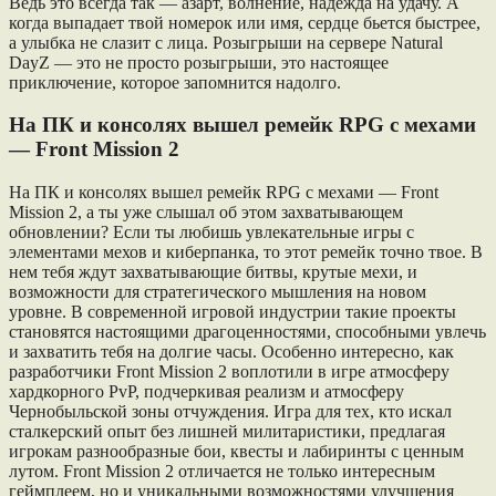
Ведь это всегда так — азарт, волнение, надежда на удачу. А
когда выпадает твой номерок или имя, сердце бьется быстрее,
а улыбка не слазит с лица. Розыгрыши на сервере Natural
DayZ — это не просто розыгрыши, это настоящее
приключение, которое запомнится надолго.
На ПК и консолях вышел ремейк RPG с мехами
— Front Mission 2
На ПК и консолях вышел ремейк RPG с мехами — Front
Mission 2, а ты уже слышал об этом захватывающем
обновлении? Если ты любишь увлекательные игры с
элементами мехов и киберпанка, то этот ремейк точно твое. В
нем тебя ждут захватывающие битвы, крутые мехи, и
возможности для стратегического мышления на новом
уровне. В современной игровой индустрии такие проекты
становятся настоящими драгоценностями, способными увлечь
и захватить тебя на долгие часы. Особенно интересно, как
разработчики Front Mission 2 воплотили в игре атмосферу
хардкорного PvP, подчеркивая реализм и атмосферу
Чернобыльской зоны отчуждения. Игра для тех, кто искал
сталкерский опыт без лишней милитаристики, предлагая
игрокам разнообразные бои, квесты и лабиринты с ценным
лутом. Front Mission 2 отличается не только интересным
геймплеем, но и уникальными возможностями улучшения