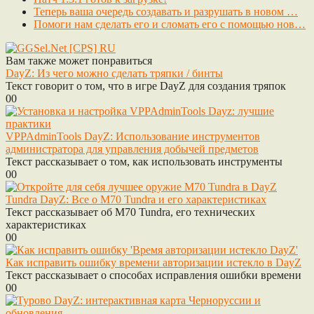
Теперь ваша очередь создавать и разрушать в новом …
Помоги нам сделать его и сломать его с помощью нов…
Вам также может понравиться
DayZ: Из чего можно сделать тряпки / бинты
Текст говорит о том, что в игре DayZ для создания тряпок
0
0
VPPAdminTools DayZ: Использование инструментов
администратора для управления добычей предметов
Текст рассказывает о том, как использовать инструменты
0
0
Tundra DayZ: Все о M70 Tundra и его характеристиках
Текст рассказывает об M70 Tundra, его технических
характеристиках
0
0
Как исправить ошибку времени авторизации истекло в DayZ
Текст рассказывает о способах исправления ошибки времени
0
0