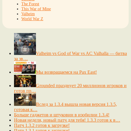
The Forest
This War of Mine
Valheim
World War Z
Valheim vs God of War vs AC Valhalla — битва
за зв…
Мы возвращаемся на Pax East!
Grounded празднует 20 миллионов игроков и
готов пр…
Вслед за 1.3.4 вышла новая версия 1.3.5,
готовая к…
Больше гаджетов и штуковин в изобилии 1.3.4!
Новая неделя, новый патч для тебя! 1.3.3 готов к в…
Патч 1.3.2 готов к загрузке!
Патч 1.3.1 готов к загрузке!