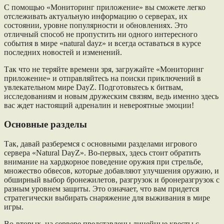
С помощью «Мониторинг приложение» вы сможете легко
отслеживать актуальную информацию о серверах, их
состоянии, уровне популярности и обновлениях. Это
отличный способ не пропустить ни одного интересного
события в мире «natural dayz» и всегда оставаться в курсе
последних новостей и изменений.
Так что не теряйте времени зря, загружайте «Мониторинг
приложение» и отправляйтесь на поиски приключений в
увлекательном мире DayZ. Подготовьтесь к битвам,
исследованиям и новым дружеским связям, ведь именно здесь
вас ждет настоящий адреналин и невероятные эмоции!
Основные разделы
Так, давай разберемся с основными разделами игрового
сервера «Natural DayZ». Во-первых, здесь стоит обратить
внимание на хардкорное поведение оружия при стрельбе,
множество обвесов, которые добавляют улучшения оружию, и
обширный выбор бронежилетов, разгрузок и бронеразгрузок с
разным уровнем защиты. Это означает, что вам придется
стратегически выбирать снаряжение для выживания в мире
игры.
Во-вторых, на сервере представлены линейные квесты с