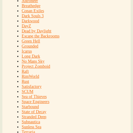
Astroneer
Breathedge
Conan Exiles
Dark Souls 3
Darkwood
DayZ
Dead by Daylight
Escape the Backrooms
Green Hell
Grounded
Icarus
Long Dark
No Mans Sky
Project Zomboid
Raft
RimWorld
Rust
Satisfactory
SCUM
Sea of Thieves
Space Engineers
Starbound
State of Decay
Stranded Deep
Subnautica
Sunless Sea
Terraria