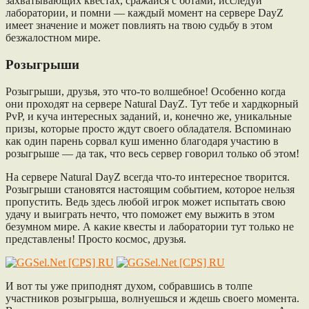
захватывающих квестах, сражайся с ботами, исследуй
лаборатории, и помни — каждый момент на сервере DayZ
имеет значение и может повлиять на твою судьбу в этом
безжалостном мире.
Розыгрыши
Розыгрыши, друзья, это что-то волшебное! Особенно когда
они проходят на сервере Natural DayZ. Тут тебе и хардкорный
PvP, и куча интересных заданий, и, конечно же, уникальные
призы, которые просто ждут своего обладателя. Вспоминаю
как один парень сорвал куш именно благодаря участию в
розыгрыше — да так, что весь сервер говорил только об этом!
На сервере Natural DayZ всегда что-то интересное творится.
Розыгрыши становятся настоящим событием, которое нельзя
пропустить. Ведь здесь любой игрок может испытать свою
удачу и выиграть нечто, что поможет ему выжить в этом
безумном мире. А какие квесты и лаборатории тут только не
представлены! Просто космос, друзья.
И вот ты уже приподнят духом, собравшись в толпе
участников розыгрыша, волнуешься и ждешь своего момента.