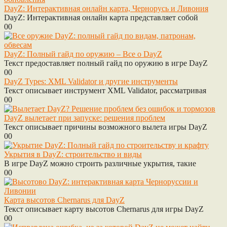
DayZ: Интерактивная онлайн карта, Чернорусь и Ливония
DayZ: Интерактивная онлайн карта представляет собой
0
0
DayZ: Полный гайд по оружию – Все о DayZ
Текст предоставляет полный гайд по оружию в игре DayZ
0
0
DayZ Types: XML Validator и другие инструменты
Текст описывает инструмент XML Validator, рассматривая
0
0
DayZ вылетает при запуске: решения проблем
Текст описывает причины возможного вылета игры DayZ
0
0
Укрытия в DayZ: строительство и виды
В игре DayZ можно строить различные укрытия, такие
0
0
Карта высотов Chernarus для DayZ
Текст описывает карту высотов Chernarus для игры DayZ
0
0