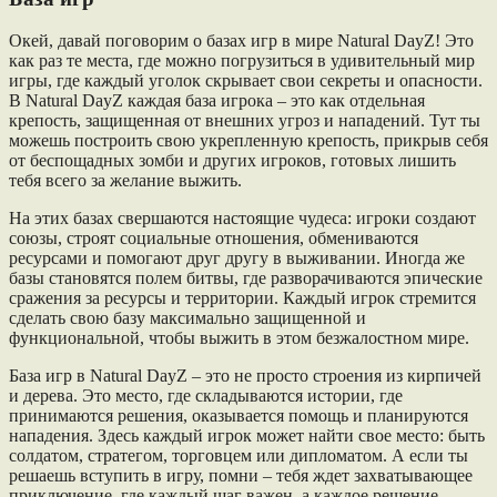
Окей, давай поговорим о базах игр в мире Natural DayZ! Это
как раз те места, где можно погрузиться в удивительный мир
игры, где каждый уголок скрывает свои секреты и опасности.
В Natural DayZ каждая база игрока – это как отдельная
крепость, защищенная от внешних угроз и нападений. Тут ты
можешь построить свою укрепленную крепость, прикрыв себя
от беспощадных зомби и других игроков, готовых лишить
тебя всего за желание выжить.
На этих базах свершаются настоящие чудеса: игроки создают
союзы, строят социальные отношения, обмениваются
ресурсами и помогают друг другу в выживании. Иногда же
базы становятся полем битвы, где разворачиваются эпические
сражения за ресурсы и территории. Каждый игрок стремится
сделать свою базу максимально защищенной и
функциональной, чтобы выжить в этом безжалостном мире.
База игр в Natural DayZ – это не просто строения из кирпичей
и дерева. Это место, где складываются истории, где
принимаются решения, оказывается помощь и планируются
нападения. Здесь каждый игрок может найти свое место: быть
солдатом, стратегом, торговцем или дипломатом. А если ты
решаешь вступить в игру, помни – тебя ждет захватывающее
приключение, где каждый шаг важен, а каждое решение