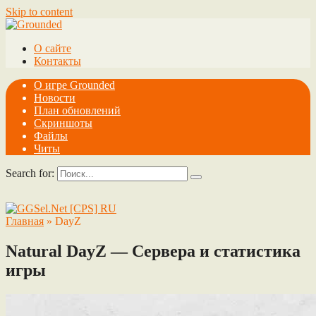
Skip to content
О сайте
Контакты
О игре Grounded
Новости
План обновлений
Скриншоты
Файлы
Читы
Search for:
Главная
»
DayZ
Natural DayZ — Сервера и статистика
игры