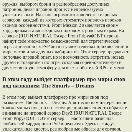
оружия, выбором брони и разнообразием доступных
патронов, делая игровой процесс непредсказуемо
увлекательным. На фоне огромного количества игровых
серверов, каждый из которых стремится привлечь игроков
своими особенностями, Front Mission 2 выделяется своим
хардкорным и атмосферным подходом к ролевым играм. На
сервере [RU] NATURAL|Escape From Pripyat|OBT игроки
найдут себе множество возможностей для стратегической
игры, динамичных PvP битв и увлекательных приключений в
мире мехов и загадочных лабиринтов. Этот сервер предлагает
не только игровой опыт, но и возможность встретить новых
друзей и товарищей по игре, создавая соревновательную и
дружественную атмосферу для всех любителей RPG и мехов.
В этом году выйдет платформер про миры снов
под названием The Smurfs – Dreams
В этом году выйдет платформер про миры снов под
названием The Smurfs – Dreams. А вот если вам интересны не
только миры снов, но и настоящие приключения, то обратите
внимание на игровой сервер DayZ [RU] NATURAL|Escape
From Pripyat|OBT! Этот сервер — настоящий оазис для
любителей хардкорного PvP и реализма. Здесь вас ждут
увлекательные квесты, разнообразные обвесы для оружия,