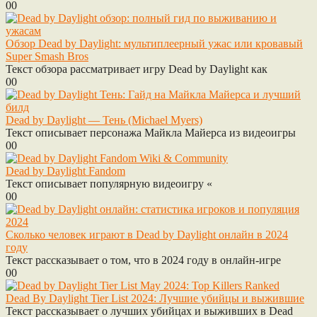
0
0
Обзор Dead by Daylight: мультиплеерный ужас или кровавый
Super Smash Bros
Текст обзора рассматривает игру Dead by Daylight как
0
0
Dead by Daylight — Тень (Michael Myers)
Текст описывает персонажа Майкла Майерса из видеоигры
0
0
Dead by Daylight Fandom
Текст описывает популярную видеоигру «
0
0
Сколько человек играют в Dead by Daylight онлайн в 2024
году
Текст рассказывает о том, что в 2024 году в онлайн-игре
0
0
Dead By Daylight Tier List 2024: Лучшие убийцы и выжившие
Текст рассказывает о лучших убийцах и выживших в Dead