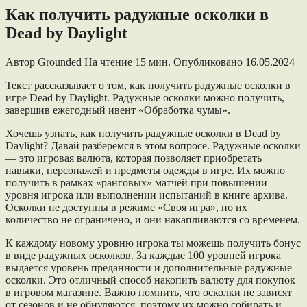
Как получить радужные осколки в
Dead by Daylight
Автор
Grounded
На чтение
15 мин.
Опубликовано
16.05.2024
Текст рассказывает о том, как получить радужные осколки в
игре Dead by Daylight. Радужные осколки можно получить,
завершив ежегодный ивент «Обработка чумы».
Хочешь узнать, как получить радужные осколки в Dead by
Daylight? Давай разберемся в этом вопросе. Радужные осколки
— это игровая валюта, которая позволяет приобретать
навыки, персонажей и предметы одежды в игре. Их можно
получить в рамках «ранговых» матчей при повышении
уровня игрока или выполнении испытаний в книге архива.
Осколки не доступны в режиме «Своя игра», но их
количество не ограничено, и они накапливаются со временем.
К каждому новому уровню игрока ты можешь получить бонус
в виде радужных осколков. За каждые 100 уровней игрока
выдается уровень преданности и дополнительные радужные
осколки. Это отличный способ накопить валюту для покупок
в игровом магазине. Важно помнить, что осколки не зависят
от сезонов и не обнуляются, поэтому их можно собирать и