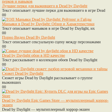
Лучшие перки для выжившего в Dead by Daylight
Текст описывает лучшие перки для выжившего в игре Dead
0
0
Маньяки в Dead by Daylight: Обзор и Характеристики
Текст описывает маньяков в игре Dead by Daylight, их
0
0
Порно Видео Dead By Daylight
Текст описывает сексуальную сцену между персонажами
0
0
Dead by Daylight обои в HD качестве
Текст рассказывает о коллекции обоев Dead by Daylight
0
0
Сюжет Dead by Daylight
Сюжет игры Dead by Daylight рассказывает о группе
выживших
0
0
Dead by Daylight Epic Games Store — мультиплеерный хоррор-
экшен
Dead by Daylight — мультиплеерный хоррор-экшен