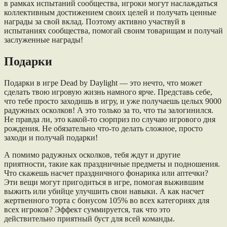
в рамках испытаний сообщества, игроки могут наслаждаться
коллективным достижением своих целей и получать ценные
награды за свой вклад. Поэтому активно участвуй в
испытаниях сообщества, помогай своим товарищам и получай
заслуженные награды!
Подарки
Подарки в игре Dead by Daylight — это нечто, что может
сделать твою игровую жизнь намного ярче. Представь себе,
что тебе просто заходишь в игру, и уже получаешь целых 9000
радужных осколков! А это только за то, что ты залогинился.
Не правда ли, это какой-то сюрприз по случаю игрового дня
рождения. Не обязательно что-то делать сложное, просто
заходи и получай подарки!
А помимо радужных осколков, тебя ждут и другие
приятности, такие как праздничные предметы и подношения.
Что скажешь насчет праздничного фонарика или аптечки?
Эти вещи могут пригодиться в игре, помогая выжившим
выжить или убийце улучшить свои навыки. А как насчет
жертвенного торта с бонусом 105% во всех категориях для
всех игроков? Эффект суммируется, так что это
действительно приятный буст для всей команды.