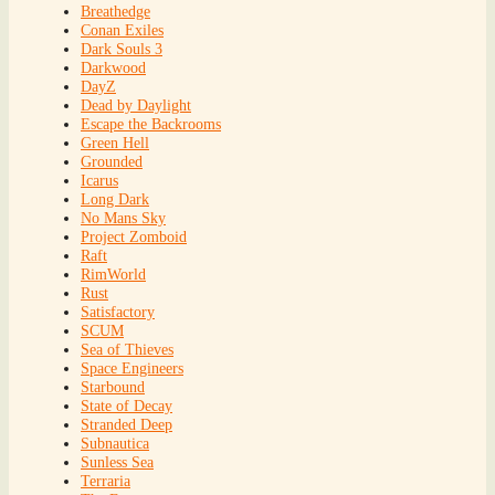
Breathedge
Conan Exiles
Dark Souls 3
Darkwood
DayZ
Dead by Daylight
Escape the Backrooms
Green Hell
Grounded
Icarus
Long Dark
No Mans Sky
Project Zomboid
Raft
RimWorld
Rust
Satisfactory
SCUM
Sea of Thieves
Space Engineers
Starbound
State of Decay
Stranded Deep
Subnautica
Sunless Sea
Terraria