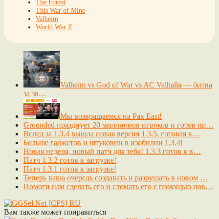
The Forest
This War of Mine
Valheim
World War Z
Valheim vs God of War vs AC Valhalla — битва
за зв…
Мы возвращаемся на Pax East!
Grounded празднует 20 миллионов игроков и готов пр…
Вслед за 1.3.4 вышла новая версия 1.3.5, готовая к…
Больше гаджетов и штуковин в изобилии 1.3.4!
Новая неделя, новый патч для тебя! 1.3.3 готов к в…
Патч 1.3.2 готов к загрузке!
Патч 1.3.1 готов к загрузке!
Теперь ваша очередь создавать и разрушать в новом …
Помоги нам сделать его и сломать его с помощью нов…
Вам также может понравиться