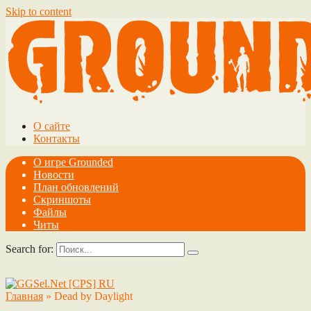
Skip to content
О сайте
Контакты
О игре Grounded
Новости
План обновлений
Скриншоты
Файлы
Читы
Search for:
Главная
»
Dead by Daylight