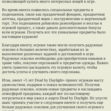
позволяющий купить много интересных вещей в игре.
Во время ивента появились специальные предметы и
подношения, такие как праздничный фонарик, праздничная
аптечка, праздничный ящик с инструментами и жертвенный
торт. Эти подношения добавляли разнообразие и веселье в
игровой процесс, а также давали дополнительные бонусы
всем игрокам. Получить все эти уникальные предметы было
настоящим куражом!
Благодаря ивенту, игроки также могли получить радужные
осколки в больших количествах, заработывая их за
выполнение различных заданий и достижений в игре.
Радужные осколки необходимы для приобретения навыков в
храме тайн, покупки персонажей и предметов одежды. Важно
уметь грамотно расходовать эту игровую валюту, чтобы
достичь успеха и улучшить своего персонажа.
Итак, ивент «5 лет Dead by Daylight» принес игрокам массу
удовольствия, подарков и новых возможностей. Получив
радужные осколки, освоив новые предметы и наслаждаясь
атмосферой праздника, каждый мог по-настоящему
погрузиться в мир ужаса и азарта Dead by Daylight. Не упусти
шанс принять участие в следующем ивенте и получить еще
больше радужных осколков для улучшения своего игрового