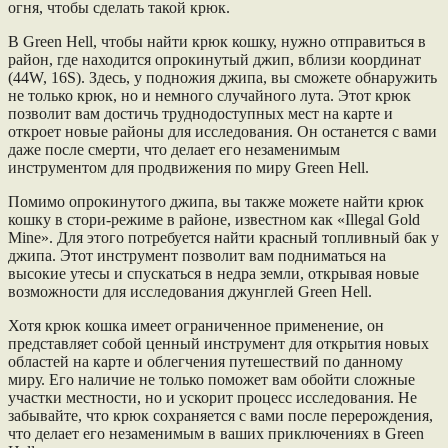
огня, чтобы сделать такой крюк.
В Green Hell, чтобы найти крюк кошку, нужно отправиться в
район, где находится опрокинутый джип, вблизи координат
(44W, 16S). Здесь, у подножия джипа, вы сможете обнаружить
не только крюк, но и немного случайного лута. Этот крюк
позволит вам достичь труднодоступных мест на карте и
откроет новые районы для исследования. Он останется с вами
даже после смерти, что делает его незаменимым
инструментом для продвижения по миру Green Hell.
Помимо опрокинутого джипа, вы также можете найти крюк
кошку в стори-режиме в районе, известном как «Illegal Gold
Mine». Для этого потребуется найти красный топливный бак у
джипа. Этот инструмент позволит вам подниматься на
высокие утесы и спускаться в недра земли, открывая новые
возможности для исследования джунглей Green Hell.
Хотя крюк кошка имеет ограниченное применение, он
представляет собой ценный инструмент для открытия новых
областей на карте и облегчения путешествий по данному
миру. Его наличие не только поможет вам обойти сложные
участки местности, но и ускорит процесс исследования. Не
забывайте, что крюк сохраняется с вами после перерождения,
что делает его незаменимым в ваших приключениях в Green