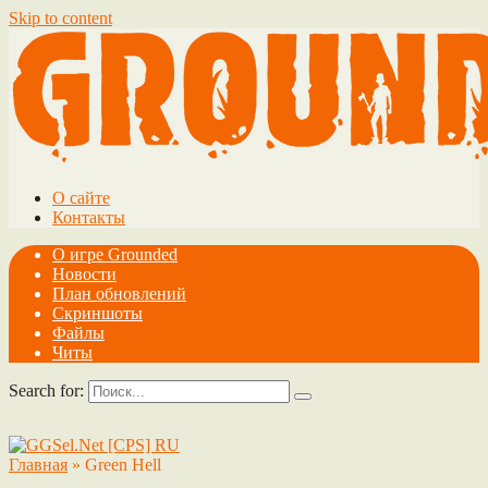
Skip to content
О сайте
Контакты
О игре Grounded
Новости
План обновлений
Скриншоты
Файлы
Читы
Search for:
Главная
»
Green Hell