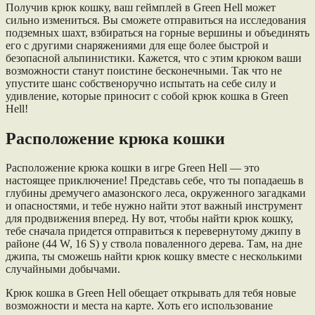
Получив крюк кошку, ваш геймплей в Green Hell может
сильно измениться. Вы сможете отправиться на исследования
подземных шахт, взбираться на горные вершины и объединять
его с другими снаряжениями для еще более быстрой и
безопасной альпинистики. Кажется, что с этим крюком ваши
возможности станут поистине бесконечными. Так что не
упустите шанс собственоручно испытать на себе силу и
удивление, которые приносит с собой крюк кошка в Green
Hell!
Расположение крюка кошки
Расположение крюка кошки в игре Green Hell — это
настоящее приключение! Представь себе, что ты попадаешь в
глубины дремучего амазонского леса, окруженного загадками
и опасностями, и тебе нужно найти этот важный инструмент
для продвижения вперед. Ну вот, чтобы найти крюк кошку,
тебе сначала придется отправиться к перевернутому джипу в
районе (44 W, 16 S) у ствола поваленного дерева. Там, на дне
джипа, ты сможешь найти крюк кошку вместе с несколькими
случайными добычами.
Крюк кошка в Green Hell обещает открывать для тебя новые
возможности и места на карте. Хоть его использование