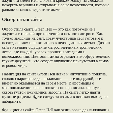
джунглям Green Hell. С новым крюком кошку ты сможешь
покорить вершины и открывать новые возможности, которые
раньше казались недостижимыми.
Обзор стиля сайта
Обзор стиля сайта Green Hell — это как погружение в
джунгли с толикой приключений и немного интриги. Как
только заходишь на сайт, сразу чувствуешь себя готовым к
исследованиям и выживанию в неизведанных местах. Дизайн
сайта навевает ощущение хитросплетенных тропических
лесов, где каждый уголок пронизан загадками и
возможностями. Цветовая гамма отражает атмосферу зеленых
глухих джунглей, что создает ощущение присутствия в самом
игровом мире.
Навигация на сайте Green Hell легка и интуитивно понятна,
словно снаряжение для выживания — все под рукой, все
внезапно оказывается на своем месте. Информация о
местоположении крюка кошки ясно прописана, как путь
сквозь густой джунглевой заросль. На сайте легко найти
нужные разделы, будто следуя за лозами в поисках выхода из
лабиринта.
Функционал сайта Green Hell как экипировка для выживания