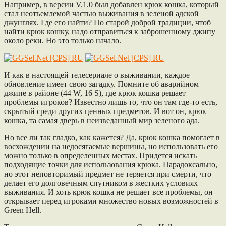
Например, в версии V.1.0 был добавлен крюк кошка, который
стал неотъемлемой частью выживания в зеленой адской
джунглях. Где его найти? По старой доброй традиции, чтоб
найти крюк кошку, надо отправиться к заброшенному джипу
около реки. Но это только начало.
И как в настоящей телесериале о выживании, каждое
обновление имеет свою загадку. Помните об аварийном
джипе в районе (44 W, 16 S), где крюк кошка решает
проблемы игроков? Известно лишь то, что он там где-то есть,
скрытый среди других ценных предметов. И вот он, крюк
кошка, та самая дверь в неизведанный мир зеленого ада.
Но все ли так гладко, как кажется? Да, крюк кошка помогает в
восхождении на недосягаемые вершины, но использовать его
можно только в определенных местах. Придется искать
подходящие точки для использования крюка. Парадоксально,
но этот неповторимый предмет не теряется при смерти, что
делает его долговечным спутником в жестких условиях
выживания. И хоть крюк кошка не решает все проблемы, он
открывает перед игроками множество новых возможностей в
Green Hell.