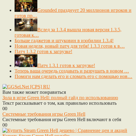
Grounded празднует 20 миллионов игроков и
готов пр…
Вслед за 1.3.4 вышла новая версия 1.3.5,
готовая к…
Больше гаджетов и штуковин в изобилии 1.3.4!
Новая неделя, новый патч для тебя! 1.3.3 готов к в…
Патч 1.3.2 готов к загрузке!
Патч 1.3.1 готов к загрузке!
Теперь ваша очередь создавать и разрушать в новом …
Помоги нам сделать его и сломать его с помощью нов…
Вам также может понравиться
Зола в игре Green Hell: полный гайд по использованию
Текст рассказывает о том, как правильно использовать
0
0
Системные требования игры Green Hell
Системные требования игры Green Hell включают в себя
0
0
Купить Steam Green Hell онлайн