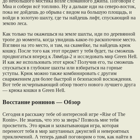
до небольшого мостика возле сломанного джипа. Поговори с
Миа и собери всё топливо. Ну а дальше иди на северо-восток,
пока не дойдешь до обрыва с видом на большую площадь, и
войди в золотую шахту, где ты найдешь лифт, спускающий на
землю леса.
Как только ты окажешься на земле шахты, иди по деревянной
тропе до момента, когда увидишь какое-то раскопочное место.
Взгляни на это место, и там, на скамейке, ты найдешь крюк
кошку. После того как этот предмет у тебя будет, ты сможешь
продвигаться вперед к Лямбда-2 и исследовать мир Green Hell.
И как же использовать этот крюк? Получив его, ты сможешь
спускаться в глубокие шахты или взбираться на горные
уступы. Крюк можно также комбинировать с другим
снаряжением для более быстрой и безопасной восхождения.
Вот тебе исчерпывающий обзор твоего нового лучшего друга
— крюка кошки в Green Hell.
Восстание ронинов — Обзор
Сегодня я расскажу тебе об интересной игре «Rise of The
Ronin». Не знаешь, что это за зверь? Позволь мне тебя
просветить. Это яркая и захватывающая игра, которая
перенесет тебя в мир запутанных джунглей и невероятных
приключений. А теперь давай поговорим о том, как найти в