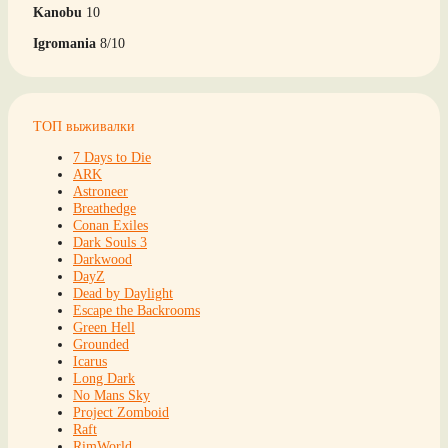
Kanobu
10
Igromania
8/10
ТОП выживалки
7 Days to Die
ARK
Astroneer
Breathedge
Conan Exiles
Dark Souls 3
Darkwood
DayZ
Dead by Daylight
Escape the Backrooms
Green Hell
Grounded
Icarus
Long Dark
No Mans Sky
Project Zomboid
Raft
RimWorld