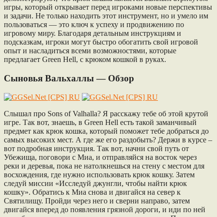
игры, который открывает перед игроками новые перспективы
и задачи. Не только находить этот инструмент, но и умело им
пользоваться — это ключ к успеху и продвижению по
игровому миру. Благодаря детальным инструкциям и
подсказкам, игроки могут быстро обогатить свой игровой
опыт и насладиться всеми возможностями, которые
предлагает Green Hell, с крюком кошкой в руках.
Сыновья Вальхаллы — Обзор
Слышал про Sons of Valhalla? Я расскажу тебе об этой крутой
игре. Так вот, знаешь, в Green Hell есть такой заманчивый
предмет как крюк кошка, который поможет тебе добраться до
самых высоких мест. А где же его раздобыть? Держи в курсе –
вот подробная инструкция. Так вот, начни свой путь от
Убежища, поговори с Миа, и отправляйся на восток через
реки и деревья, пока не натолкнешься на стену с местом для
восхождения, где нужно использовать крюк кошку. Затем
следуй миссии «Исследуй джунгли, чтобы найти крюк
кошку». Обратись к Миа снова и двигайся на север к
Святилищу. Пройди через него и сверни направо, затем
двигайся вперед до появления грязной дороги, и иди по ней