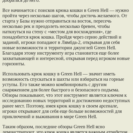
добраться до него.
Все начинается с поисков крюка кошки в Green Hell — нужно
пройти через несколько шагов, чтобы достичь желаемого. От
старта у Базы нужно отправиться на восток, пересечь
несколько рек и преодолеть несколько бревен, чтобы
наткнуться на стену с «местом для восхождения», где
понадобится крюк кошка. Пройдя через серию действий и
заданий, игроки попадают в Лямбда-2, открывая для себя
новые возможности и территории джунглей Green Hell.
Благодаря этому инструменту игра становится еще более
захватывающей и интересной, открывая перед игроком новые
горизонты.
Использовать крюк кошку в Green Hell — значит иметь
возможность спускаться в шахты или взбираться на горные
уступы. Его также можно комбинировать с другим
снаряжением для более быстрого и безопасного подъема.
Обзоры показывают, что этот инструмент является ключом к
исследованию новых территорий и достижению недоступных
ранее мест. Поэтому, имея крюк кошку в своем арсенале,
игроки открывают для себя еще больше возможностей для
приключений и выживания в мире Green Hell.
Таким образом, последние обзоры Green Hell ясно
демонстрируют, что крюк кошка является важным атрибутом