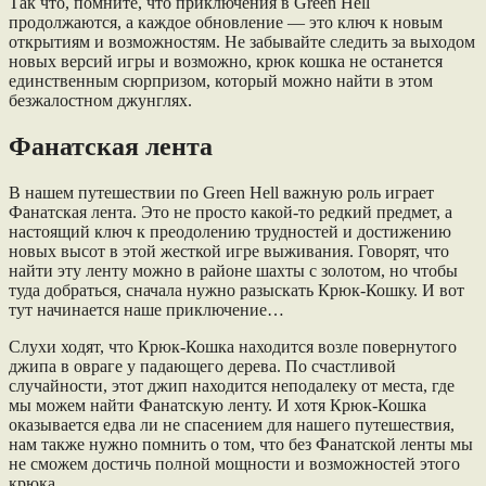
Так что, помните, что приключения в Green Hell
продолжаются, а каждое обновление — это ключ к новым
открытиям и возможностям. Не забывайте следить за выходом
новых версий игры и возможно, крюк кошка не останется
единственным сюрпризом, который можно найти в этом
безжалостном джунглях.
Фанатская лента
В нашем путешествии по Green Hell важную роль играет
Фанатская лента. Это не просто какой-то редкий предмет, а
настоящий ключ к преодолению трудностей и достижению
новых высот в этой жесткой игре выживания. Говорят, что
найти эту ленту можно в районе шахты с золотом, но чтобы
туда добраться, сначала нужно разыскать Крюк-Кошку. И вот
тут начинается наше приключение…
Слухи ходят, что Крюк-Кошка находится возле повернутого
джипа в овраге у падающего дерева. По счастливой
случайности, этот джип находится неподалеку от места, где
мы можем найти Фанатскую ленту. И хотя Крюк-Кошка
оказывается едва ли не спасением для нашего путешествия,
нам также нужно помнить о том, что без Фанатской ленты мы
не сможем достичь полной мощности и возможностей этого
крюка.