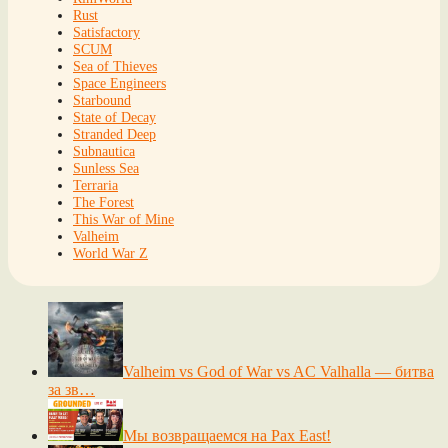
Rust
Satisfactory
SCUM
Sea of Thieves
Space Engineers
Starbound
State of Decay
Stranded Deep
Subnautica
Sunless Sea
Terraria
The Forest
This War of Mine
Valheim
World War Z
Valheim vs God of War vs AC Valhalla — битва
за зв…
Мы возвращаемся на Pax East!