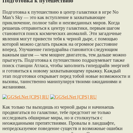
Подготовка к путешествию
Подготовка к путешествию в центр галактики в игре No
Man’s Sky — это как вступление в захватывающее
приключение, полное тайн и неизведанных миров. Когда
решаешь отправиться к центру галактики, первым шагом
становится поиск космических аномалий. Эти загадочные
явления могут привести тебя к черной дыре, с помощью
которой можно сделать прыжок на огромное расстояние
вперед. Улучшение гипердрайва становится следующим
важным шагом — чем мощнее двигатель, тем дальше можно
прыгнуть. Подготовка к путешествию подразумевает также
поиск станции Атласа, чтобы заполнить гипердрайв энергией
и готовиться к новому захватывающему прыжку. Каждый
этап подготовки открывает перед тобой новые возможности и
вызовы, таинственно манипулируя твоими ожиданиями и
желаниями.
Как только ты выходишь из черной дыры и начинаешь
продвигаться по галактике, тебе предстоит не только
исследовать обширные миры, но и столкнуться с
неожиданными препятствиями. Провалы в ландшафте,
непредсказуемое поведение существ и возможные ошибки