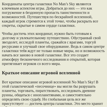
Координаты центра галактики No Man’s Sky являются
ключевым аспектом игры. Добраться до них — это как
погружение в бездонную пропасть таинственности и
возможностей. Путешествуя по бескрайней вселенной,
каждый игрок стремится к этой точке, чтобы раскрыть все
секреты, скрытые в самом сердце галактики.
Чтобы достичь этих координат, нужно быть готовым к
долгому и увлекательному путешествию. Обустраивай свой
звездолет, исследуй планеты, сражайся с врагами, торгуй
ресурсами и улучшай свое оборудование. Ведь в самом центре
галактики тебя ждут не только новые миры, но и возможность
начать все заново в новой галактике. Все это создает
атмосферу бесконечного исследования и открытий, которая
притягивает игроков со всего мира.
Краткое описание игровой вселенной
Вот краткое описание игровой вселенной No Man’s Sky! В
этой галактической «песочнице» вы могли бы разрушать
планеты, торговать, пиратствовать, исследовать древние
руины, общаться с инопланетянами, и самостоятельно
определять свою судьбу. Но глобальная цель все же
присутствует — достичь центра галактики. Это место хранит