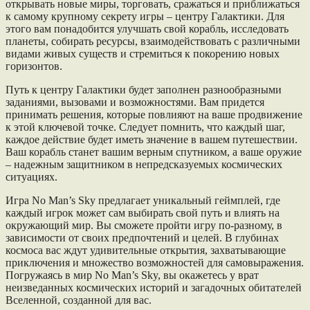
открывать новые миры, торговать, сражаться и приближаться
к самому крупному секрету игры – центру Галактики. Для
этого вам понадобится улучшать свой корабль, исследовать
планеты, собирать ресурсы, взаимодействовать с различными
видами живых существ и стремиться к покорению новых
горизонтов.
Путь к центру Галактики будет заполнен разнообразными
заданиями, вызовами и возможностями. Вам придется
принимать решения, которые повлияют на ваше продвижение
к этой ключевой точке. Следует помнить, что каждый шаг,
каждое действие будет иметь значение в вашем путешествии.
Ваш корабль станет вашим верным спутником, а ваше оружие
– надежным защитником в непредсказуемых космических
ситуациях.
Игра No Man’s Sky предлагает уникальный геймплей, где
каждый игрок может сам выбирать свой путь и влиять на
окружающий мир. Вы сможете пройти игру по-разному, в
зависимости от своих предпочтений и целей. В глубинах
космоса вас ждут удивительные открытия, захватывающие
приключения и множество возможностей для самовыражения.
Погружаясь в мир No Man’s Sky, вы окажетесь у врат
неизведанных космических историй и загадочных обитателей
Вселенной, созданной для вас.