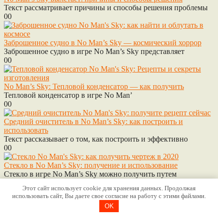
Текст рассматривает причины и способы решения проблемы
0
0
Заброшенное судно в No Man’s Sky — космический хоррор
Заброшенное судно в игре No Man’s Sky представляет
0
0
No Man’s Sky: Тепловой конденсатор — как получить
Тепловой конденсатор в игре No Man’
0
0
Средний очиститель в No Man’s Sky: как построить и
использовать
Текст рассказывает о том, как построить и эффективно
0
0
Стекло в No Man’s Sky: получение и использование
Стекло в игре No Man’s Sky можно получить путем
0
0
Этот сайт использует cookie для хранения данных. Продолжая
использовать сайт, Вы даете свое согласие на работу с этими файлами.
OK
Save Editor No Man’s Sky — Редактор Сохранений
Save Editor No Man’s Sky — редактор сохранений