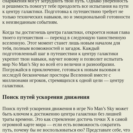
снаряжения могут затруднить твой путь. Однако уверенность
и решимость помогут тебе преодолеть все испытания на пути
к центру галактики. Подготовка к путешествию требует не
только технических навыков, но и эмоциональной готовности
к неизведанным событиям.
Когда ты достигнешь центра галактики, откроется новая глава
твоего путешествия — переход в следующую таинственную
вселенную. Этот момент станет лишь новым началом для
тебя, полным возможностей и загадок. Каждый
подготовленный шаг в путешествии к центру галактики
укрепит твои навыки, научит новому и позволит испытать
мир No Man’s Sky во всей его величии и разнообразии.
Погружайся в приключение, готовься к новым вызовам и
исследуй бесконечные просторы Вселенной вместе с
миллионами игроков, стремящихся к одной цели — центру
галактики.
Поиск путей ускорения движения
Поиск путей ускорения движения в игре No Man’s Sky может
быть ключом к достижению центра галактики без лишней
траты времени. Это как стремление достичь точки X в самой
огромной карте мира — если есть возможность сократить
путь, почему бы не воспользоваться ею? Представьте себе, что