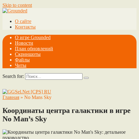
Skip to content
О сайте
Контакты
О игре Grounded
Новости
План обновлений
Скриншоты
Файлы
Читы
Search for:
Главная
»
No Mans Sky
Координаты центра галактики в игре
No Man’s Sky