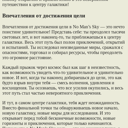
путешествии к центру галактики!
Впечатления от достижения цели
Впечатления от достижения цели в No Man’s Sky — это нечто
поистине удивительное! Представь себе: ты преодолел тысячи
световых лет, и вот наконец-то, ты приближаешься к центру
галактики. Весь этот путь был полон приключений, открытий
и испытаний. Ты исследовал неизведанные миры, сражался с
опасностями, торговал и собирал ресурсы, чтобы преодолеть
это огромное расстояние.
Каждый прыжок через космос был как шаг в неизвестность,
как возможность увидеть что-то удивительное и удивительно
новое. И вот, когда ты наконец добираешься до цели, это как
будто взрыв внутри тебя — смесь волнения, удивления и
восхищения. Ты осознаешь, что все усилия окупились, и весь
этот путь стал частью невероятного приключения.
И тут, в самом центре галактики, тебя ждет неожиданность.
Вместо финальной точки ты обнаруживаешь новое начало,
новую галактику, новые миры для исследования. И это
открывает перед тобой бесконечные возможности, новые
горизонты и приключения, которые только начинаются.