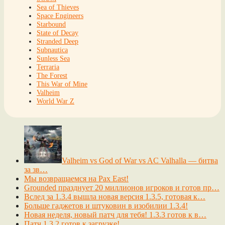
Sea of Thieves
Space Engineers
Starbound
State of Decay
Stranded Deep
Subnautica
Sunless Sea
Terraria
The Forest
This War of Mine
Valheim
World War Z
Valheim vs God of War vs AC Valhalla — битва
за зв…
Мы возвращаемся на Pax East!
Grounded празднует 20 миллионов игроков и готов пр…
Вслед за 1.3.4 вышла новая версия 1.3.5, готовая к…
Больше гаджетов и штуковин в изобилии 1.3.4!
Новая неделя, новый патч для тебя! 1.3.3 готов к в…
Патч 1.3.2 готов к загрузке!