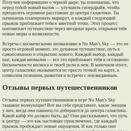
Получив информацию о черной дыре, ты понимаешь, что
перед тобой новый вызов — улучшить гипердрайв, чтобы
преодолеть огромное расстояние до центра галактики. Ты
начинаешь планировать маршрут, и каждый следующий
прыжок приближает тебя к заветной точке. Этот процесс
напоминает путешествие через звездные врата, открывая тебе
новые миры и возможности.
Встреча с космическими аномалиями в No Man’s Sky — это не
просто игровой момент, это духовное путешествие, путь к
самопознанию и открытию нового. Каждый выбор, каждый
шаг, каждая аномалия — все это приближает тебя к осознанию
бесконечности космоса и твоей роли в нем. В конечном итоге,
центр галактики оказывается не просто точкой на карте, а
символом познания, развития и встречи с неизведанным.
Отзывы первых путешественников
Отзывы первых путешественников в игре No Man’s Sky
таааакие волнующие! Вот вы себе представьте, какие эмоции
у них, когда они наконец-то добираются до центра галактики.
Какой кайф это должно быть, да? Они рассказывают, что путь
к центру — это как настоящее приключение, где каждый
прыжок пробуждает новые ощущения. И как только они