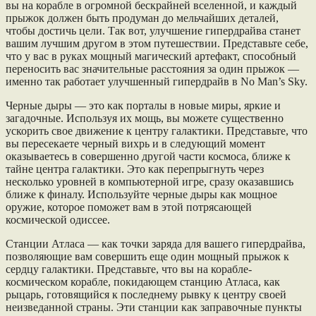
вы на корабле в огромной бескрайней вселенной, и каждый
прыжок должен быть продуман до мельчайших деталей,
чтобы достичь цели. Так вот, улучшение гипердрайва станет
вашим лучшим другом в этом путешествии. Представьте себе,
что у вас в руках мощный магический артефакт, способный
переносить вас значительные расстояния за один прыжок —
именно так работает улучшенный гипердрайв в No Man’s Sky.
Черные дыры — это как порталы в новые миры, яркие и
загадочные. Используя их мощь, вы можете существенно
ускорить свое движение к центру галактики. Представьте, что
вы пересекаете черный вихрь и в следующий момент
оказываетесь в совершенно другой части космоса, ближе к
тайне центра галактики. Это как перепрыгнуть через
несколько уровней в компьютерной игре, сразу оказавшись
ближе к финалу. Используйте черные дыры как мощное
оружие, которое поможет вам в этой потрясающей
космической одиссее.
Станции Атласа — как точки заряда для вашего гипердрайва,
позволяющие вам совершить еще один мощный прыжок к
сердцу галактики. Представьте, что вы на корабле-
космическом корабле, покидающем станцию Атласа, как
рыцарь, готовящийся к последнему рывку к центру своей
неизведанной страны. Эти станции как заправочные пункты