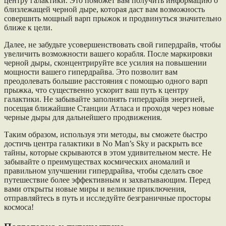
центру галактики. Это поможет вам получить информацию о
близлежащей черной дыре, которая даст вам возможность
совершить мощный варп прыжок и продвинуться значительно
ближе к цели.
Далее, не забудьте усовершенствовать свой гипердрайв, чтобы
увеличить возможности вашего корабля. После маркировки
черной дыры, сконцентрируйте все усилия на повышении
мощности вашего гипердрайва. Это позволит вам
преодолевать большие расстояния с помощью одного варп
прыжка, что существенно ускорит ваш путь к центру
галактики. Не забывайте заполнять гипердрайв энергией,
посещая ближайшие Станции Атласа и проходя через новые
черные дыры для дальнейшего продвижения.
Таким образом, используя эти методы, вы сможете быстро
достичь центра галактики в No Man’s Sky и раскрыть все
тайны, которые скрываются в этом удивительном месте. Не
забывайте о преимуществах космических аномалий и
правильном улучшении гипердрайва, чтобы сделать свое
путешествие более эффективным и захватывающим. Перед
вами открыты новые миры и великие приключения,
отправляйтесь в путь и исследуйте безграничные просторы
космоса!