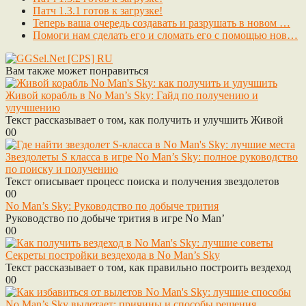
Патч 1.3.1 готов к загрузке!
Теперь ваша очередь создавать и разрушать в новом …
Помоги нам сделать его и сломать его с помощью нов…
Вам также может понравиться
Живой корабль в No Man’s Sky: Гайд по получению и
улучшению
Текст рассказывает о том, как получить и улучшить Живой
0
0
Звездолеты S класса в игре No Man’s Sky: полное руководство
по поиску и получению
Текст описывает процесс поиска и получения звездолетов
0
0
No Man’s Sky: Руководство по добыче трития
Руководство по добыче трития в игре No Man’
0
0
Секреты постройки вездехода в No Man’s Sky
Текст рассказывает о том, как правильно построить вездеход
0
0
No Man’s Sky вылетает: причины и способы решения