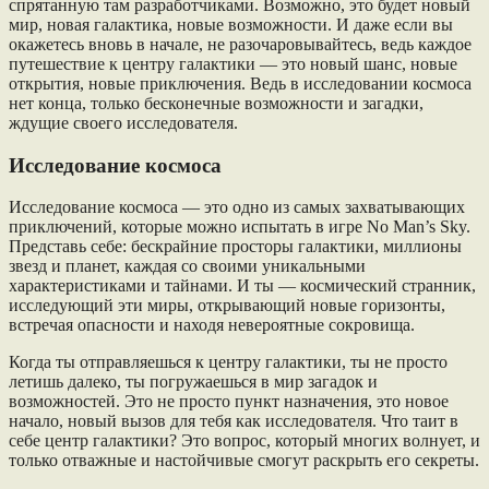
спрятанную там разработчиками. Возможно, это будет новый
мир, новая галактика, новые возможности. И даже если вы
окажетесь вновь в начале, не разочаровывайтесь, ведь каждое
путешествие к центру галактики — это новый шанс, новые
открытия, новые приключения. Ведь в исследовании космоса
нет конца, только бесконечные возможности и загадки,
ждущие своего исследователя.
Исследование космоса
Исследование космоса — это одно из самых захватывающих
приключений, которые можно испытать в игре No Man’s Sky.
Представь себе: бескрайние просторы галактики, миллионы
звезд и планет, каждая со своими уникальными
характеристиками и тайнами. И ты — космический странник,
исследующий эти миры, открывающий новые горизонты,
встречая опасности и находя невероятные сокровища.
Когда ты отправляешься к центру галактики, ты не просто
летишь далеко, ты погружаешься в мир загадок и
возможностей. Это не просто пункт назначения, это новое
начало, новый вызов для тебя как исследователя. Что таит в
себе центр галактики? Это вопрос, который многих волнует, и
только отважные и настойчивые смогут раскрыть его секреты.