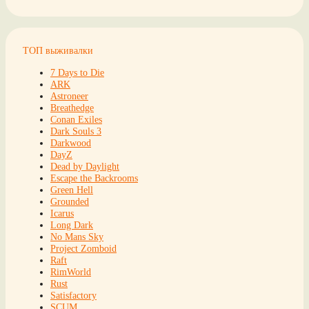
ТОП выживалки
7 Days to Die
ARK
Astroneer
Breathedge
Conan Exiles
Dark Souls 3
Darkwood
DayZ
Dead by Daylight
Escape the Backrooms
Green Hell
Grounded
Icarus
Long Dark
No Mans Sky
Project Zomboid
Raft
RimWorld
Rust
Satisfactory
SCUM