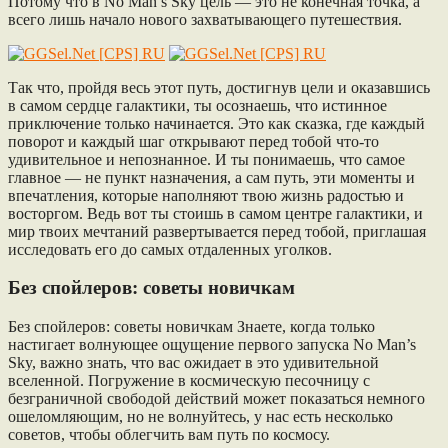
Потому что в No Man’s Sky цель — это не конечная точка, а
всего лишь начало нового захватывающего путешествия.
Так что, пройдя весь этот путь, достигнув цели и оказавшись
в самом сердце галактики, ты осознаешь, что истинное
приключение только начинается. Это как сказка, где каждый
поворот и каждый шаг открывают перед тобой что-то
удивительное и непознанное. И ты понимаешь, что самое
главное — не пункт назначения, а сам путь, эти моменты и
впечатления, которые наполняют твою жизнь радостью и
восторгом. Ведь вот ты стоишь в самом центре галактики, и
мир твоих мечтаний развертывается перед тобой, приглашая
исследовать его до самых отдаленных уголков.
Без спойлеров: советы новичкам
Без спойлеров: советы новичкам Знаете, когда только
настигает волнующее ощущение первого запуска No Man’s
Sky, важно знать, что вас ожидает в это удивительной
вселенной. Погружение в космическую песочницу с
безграничной свободой действий может показаться немного
ошеломляющим, но не волнуйтесь, у нас есть несколько
советов, чтобы облегчить вам путь по космосу.