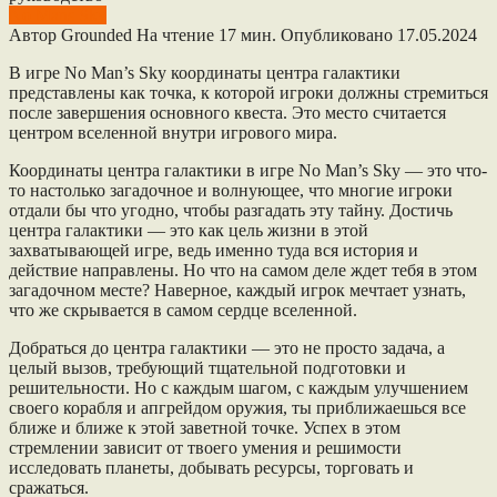
No Mans Sky
Автор
Grounded
На чтение
17 мин.
Опубликовано
17.05.2024
В игре No Man’s Sky координаты центра галактики
представлены как точка, к которой игроки должны стремиться
после завершения основного квеста. Это место считается
центром вселенной внутри игрового мира.
Координаты центра галактики в игре No Man’s Sky — это что-
то настолько загадочное и волнующее, что многие игроки
отдали бы что угодно, чтобы разгадать эту тайну. Достичь
центра галактики — это как цель жизни в этой
захватывающей игре, ведь именно туда вся история и
действие направлены. Но что на самом деле ждет тебя в этом
загадочном месте? Наверное, каждый игрок мечтает узнать,
что же скрывается в самом сердце вселенной.
Добраться до центра галактики — это не просто задача, а
целый вызов, требующий тщательной подготовки и
решительности. Но с каждым шагом, с каждым улучшением
своего корабля и апгрейдом оружия, ты приближаешься все
ближе и ближе к этой заветной точке. Успех в этом
стремлении зависит от твоего умения и решимости
исследовать планеты, добывать ресурсы, торговать и
сражаться.