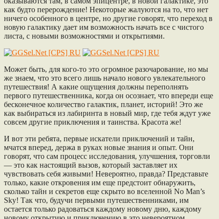
оказываются там, в самом эпицентре, в новой галактике, это
как будто перерождение! Некоторые жалуются на то, что нет
ничего особенного в центре, но другие говорят, что переход в
новую галактику дает им возможность начать все с чистого
листа, с новыми возможностями и открытиями.
Может быть, для кого-то это огромное разочарование, но мы
же знаем, что это всего лишь начало нового увлекательного
путешествия! А какие ощущения должны переполнять
первого путешественника, когда он осознает, что впереди еще
бесконечное количество галактик, планет, историй! Это же
как выбираться из лабиринта в новый мир, где тебя ждут уже
совсем другие приключения и таинства. Красота же!
И вот эти ребята, первые искатели приключений и тайн,
мчатся вперед, держа в руках новые знания и опыт. Они
говорят, что сам процесс исследования, улучшения, торговли
— это как настоящий вызов, который заставляет их
чувствовать себя живыми! Невероятно, правда? Представьте
только, какие откровения им еще предстоит обнаружить,
сколько тайн и секретов еще скрыто во вселенной No Man’s
Sky! Так что, будучи первыми путешественниками, им
остается только радоваться каждому новому дню, каждому
новому открытию и приключению в это невероятном