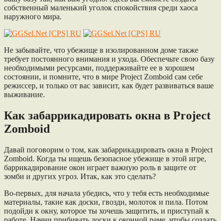
собственный маленький уголок спокойствия среди хаоса
наружного мира.
Не забывайте, что убежище в изолированном доме также
требует постоянного внимания и ухода. Обеспечьте свою базу
необходимыми ресурсами, поддерживайте ее в хорошем
состоянии, и помните, что в мире Project Zomboid сам себе
режиссер, и только от вас зависит, как будет развиваться ваше
выживание.
Как забаррикадировать окна в Project
Zomboid
Давай поговорим о том, как забаррикадировать окна в Project
Zomboid. Когда ты ищешь безопасное убежище в этой игре,
баррикадирование окон играет важную роль в защите от
зомби и других угроз. Итак, как это сделать?
Во-первых, для начала убедись, что у тебя есть необходимые
материалы, такие как доски, гвозди, молоток и пила. Потом
подойди к окну, которое ты хочешь защитить, и приступай к
работе. Начни прибивать доски к оконной раме, чтобы создать