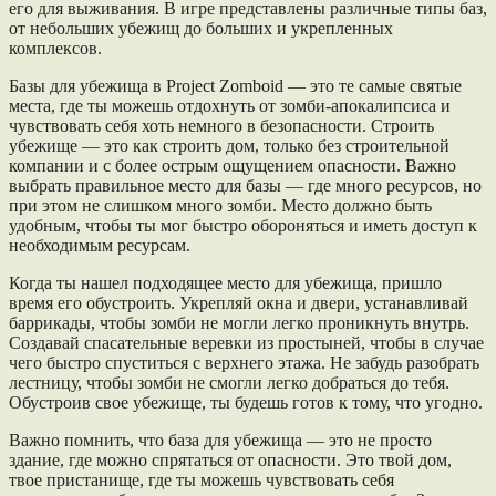
его для выживания. В игре представлены различные типы баз,
от небольших убежищ до больших и укрепленных
комплексов.
Базы для убежища в Project Zomboid — это те самые святые
места, где ты можешь отдохнуть от зомби-апокалипсиса и
чувствовать себя хоть немного в безопасности. Строить
убежище — это как строить дом, только без строительной
компании и с более острым ощущением опасности. Важно
выбрать правильное место для базы — где много ресурсов, но
при этом не слишком много зомби. Место должно быть
удобным, чтобы ты мог быстро обороняться и иметь доступ к
необходимым ресурсам.
Когда ты нашел подходящее место для убежища, пришло
время его обустроить. Укрепляй окна и двери, устанавливай
баррикады, чтобы зомби не могли легко проникнуть внутрь.
Создавай спасательные веревки из простыней, чтобы в случае
чего быстро спуститься с верхнего этажа. Не забудь разобрать
лестницу, чтобы зомби не смогли легко добраться до тебя.
Обустроив свое убежище, ты будешь готов к тому, что угодно.
Важно помнить, что база для убежища — это не просто
здание, где можно спрятаться от опасности. Это твой дом,
твое пристанище, где ты можешь чувствовать себя