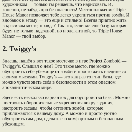
художником — только ты решаешь, что нарисовать. И,
конечно, не забудь про безопасность! Местоположение Triple
House Manor позволяет тебе легко укрепиться против зомби. И
вдобавок к этому — это еще и стильно! Всегда приятно жить
в красивом месте, правда? Так что, если хочешь базу, которая
будет не только надежной, но и элегантной, то Triple House
Manor — твой выбор.
2. Twiggy’s
Знаешь, нашёл я вот такое местечко в игре Project Zomboid —
Twiggy’s. Слышал о нём? Это такое место, где можно
обустроить себе убежище от зомби и просто жить наедине со
своими мыслями. Twiggy’s — это как раз тот тип базы, где
можно чувствовать себя в безопасности в этом опасном
апокалиптическом мире.
Здесь есть несколько вариантов для обустройства базы. Можно
построить оборонительные укрепления вокруг здания,
настроить засады, чтобы отгонять зомби, которые
приближаются к вашему дому. А можно и просто уютно
обустроить сам дом, сделать его комфортным и безопасным
убежищем.