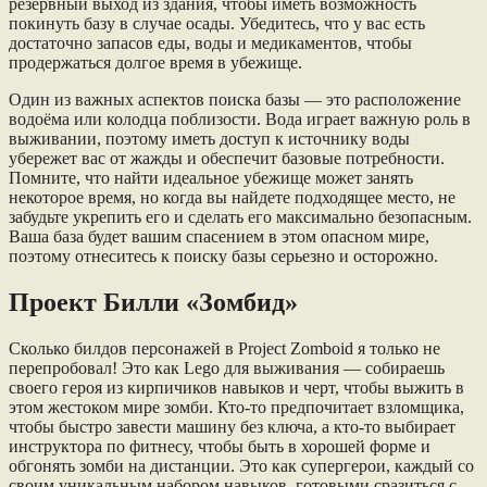
резервный выход из здания, чтобы иметь возможность
покинуть базу в случае осады. Убедитесь, что у вас есть
достаточно запасов еды, воды и медикаментов, чтобы
продержаться долгое время в убежище.
Один из важных аспектов поиска базы — это расположение
водоёма или колодца поблизости. Вода играет важную роль в
выживании, поэтому иметь доступ к источнику воды
убережет вас от жажды и обеспечит базовые потребности.
Помните, что найти идеальное убежище может занять
некоторое время, но когда вы найдете подходящее место, не
забудьте укрепить его и сделать его максимально безопасным.
Ваша база будет вашим спасением в этом опасном мире,
поэтому отнеситесь к поиску базы серьезно и осторожно.
Проект Билли «Зомбид»
Сколько билдов персонажей в Project Zomboid я только не
перепробовал! Это как Lego для выживания — собираешь
своего героя из кирпичиков навыков и черт, чтобы выжить в
этом жестоком мире зомби. Кто-то предпочитает взломщика,
чтобы быстро завести машину без ключа, а кто-то выбирает
инструктора по фитнесу, чтобы быть в хорошей форме и
обгонять зомби на дистанции. Это как супергерои, каждый со
своим уникальным набором навыков, готовыми сразиться с