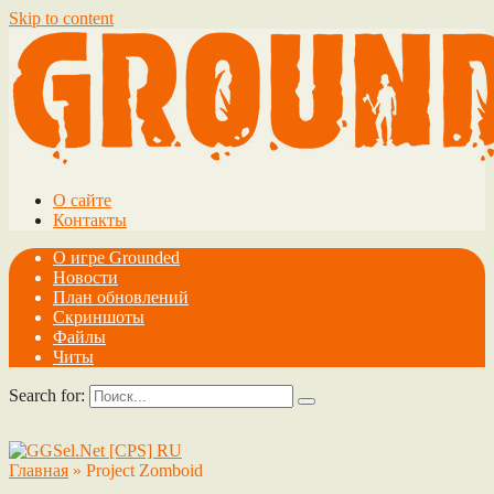
Skip to content
О сайте
Контакты
О игре Grounded
Новости
План обновлений
Скриншоты
Файлы
Читы
Search for:
Главная
»
Project Zomboid