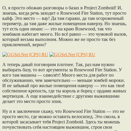
О, я просто обожаю разговоры о базах в Project Zomboid! И,
знаешь, когда речь заходит о Rosewood Fire Station, тут просто
кайф. Это место — вау! Да там гаражи, да там огороженный
периметр, да там даже жилые помещения наверху. Но знаешь,
тут есть один нюанс — это на краю Rosewood, так что
зомбаков набегает много. Но всё равно — это чумовой вызов,
который весьма выполним. Можно же не просто так без
приключений, верно?
А теперь давай поговорим плотнее. Так, раз нам нужно
выбирать базу, то вот аргументы за Rosewood Fire Station. У
кого там машина — самолёт! Много места для работ по
обслуживанию, чем замечательно — меньше зомбей мороки.
И не забывай про жилые помещения наверху — это как твоё
собственное крепость, где ты король и борец с ордами живых
мертвецов. А еще взаимодействие с другими выжившими
делает это место просто эпик.
Ну и в заключение скажу, что Rosewood Fire Station — это не
просто место, где можно оставить велосипед. Это смола, в
которой засасывает тебя Project Zomboid. Здесь ты можешь
почувствовать себя настоящим выжившим, строя свои