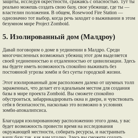
защиты, исследуя окрестности, сражаясь с опасностью. Тут ты
реально можешь создать свою базу, свое убежище, где ты —
властелин положения. В общем, Rosewood Fire Station —
однозначно тот выбор, когда речь заходит о выживании в этом
безумном мире Project Zomboid.
5. Изолированный дом (Малдроу)
Давай поговорим о доме в уединении в Малдро. Среди
многочисленных возможных убежищ этот дом выделяется
своей уединенностью и отдаленностью от цивилизации. Здесь
вы будете иметь возможность спокойно выживать без
постоянной угрозы зомби и без суеты городской жизни.
Этот изолированный дом расположен далеко от шумных толп
зараженных, что делает его идеальным местом для создания
базы в мире проекта Zomboid. Вы сможете спокойно
обустроиться, забаррикадировать окна и двери, и чувствовать
себя в безопасности, насколько это возможно в условиях
зомби-апокалипсиса.
Благодаря изолированному расположению этого дома, у вас
будет возможность провести время на исследования
окружающей местности, собирать ресурсы, и настраивать
вашу базу так, как вам угодно. Здесь вы сможете создать