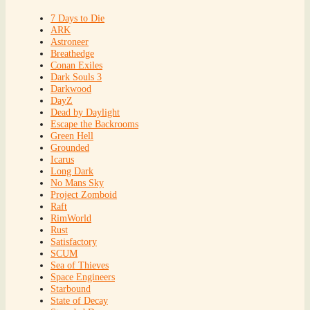
7 Days to Die
ARK
Astroneer
Breathedge
Conan Exiles
Dark Souls 3
Darkwood
DayZ
Dead by Daylight
Escape the Backrooms
Green Hell
Grounded
Icarus
Long Dark
No Mans Sky
Project Zomboid
Raft
RimWorld
Rust
Satisfactory
SCUM
Sea of Thieves
Space Engineers
Starbound
State of Decay