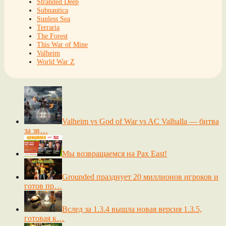
Stranded Deep
Subnautica
Sunless Sea
Terraria
The Forest
This War of Mine
Valheim
World War Z
Valheim vs God of War vs AC Valhalla — битва
за зв…
Мы возвращаемся на Pax East!
Grounded празднует 20 миллионов игроков и
готов пр…
Вслед за 1.3.4 вышла новая версия 1.3.5,
готовая к…