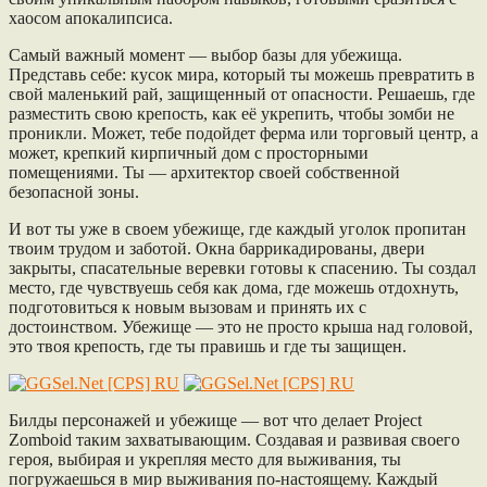
хаосом апокалипсиса.
Самый важный момент — выбор базы для убежища.
Представь себе: кусок мира, который ты можешь превратить в
свой маленький рай, защищенный от опасности. Решаешь, где
разместить свою крепость, как её укрепить, чтобы зомби не
проникли. Может, тебе подойдет ферма или торговый центр, а
может, крепкий кирпичный дом с просторными
помещениями. Ты — архитектор своей собственной
безопасной зоны.
И вот ты уже в своем убежище, где каждый уголок пропитан
твоим трудом и заботой. Окна баррикадированы, двери
закрыты, спасательные веревки готовы к спасению. Ты создал
место, где чувствуешь себя как дома, где можешь отдохнуть,
подготовиться к новым вызовам и принять их с
достоинством. Убежище — это не просто крыша над головой,
это твоя крепость, где ты правишь и где ты защищен.
Билды персонажей и убежище — вот что делает Project
Zomboid таким захватывающим. Создавая и развивая своего
героя, выбирая и укрепляя место для выживания, ты
погружаешься в мир выживания по-настоящему. Каждый