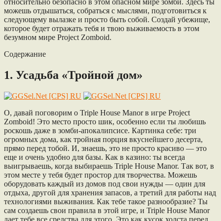
относительно безопасно в этом опасном мире зомби. Здесь ты
можешь отдышаться, собраться с мыслями, подготовиться к
следующему вылазке и просто быть собой. Создай убежище,
которое будет отражать тебя и твою выживаемость в этом
безумном мире Project Zomboid.
Содержание
1. Усадьба «Тройной дом»
О, давай поговорим о Triple House Manor в игре Project
Zomboid! Это место просто шик, особенно если ты любишь
роскошь даже в зомби-апокалипсисе. Картинка себе: три
огромных дома, как тройная порция вкуснейшего десерта,
прямо перед тобой. И, знаешь, это не просто красиво — это
еще и очень удобно для базы. Как в казино: ты всегда
выигрываешь, когда выбираешь Triple House Manor. Так вот, в
этом месте у тебя будет простор для творчества. Можешь
оборудовать каждый из домов под свои нужды — один для
отдыха, другой для хранения запасов, а третий для работы над
технологиями выживания. Как тебе такое разнообразие? Ты
сам создаешь свои правила в этой игре, и Triple House Manor
дает тебе все средства для этого. Это как кусок холста перед