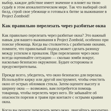
выбор, каждое действие имеет значение и влияет на твою
судьбу в этом апокалиптическом мире. Так что выбирай свой
билд, строй свое убежище и готовься к битве за выживание в
Project Zomboid!
Как правильно перелезать через разбитые окна
Как правильно перелезать через разбитые окна? Это важный
навык для вашего выживания в Project Zomboid, особенно при
поиске убежища. Когда вы столкнетесь с разбитыми окнами,
помните, что правильный подход может сделать разницу
между успехом и провалом. При перелезании через окно
всегда оценивайте ситуацию — сколько зомби вокруг,
насколько безопасно окружение. Будьте осторожны и
предусмотрительны.
Прежде всего, убедитесь, что окно безопасно для перелаза.
Используйте кирку или другой инструмент, чтобы очистить
окно от острых обломков стекла. Затем оцените высоту и
ширину окна — возможно, вам потребуется помощь
товарища, чтобы перелезть через него. Не забывайте об
опасности порезов и травм при контакте с острыми краями
окна.
Когда вы решите перелезать через окно, двигайтесь аккуратно