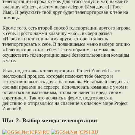
телепортации игрока к себе. Для этого запусти чат, нажмите
клавишу «Enter», а затем введи /teleport [Имя друга] [Твое
Имя]. В результате твой друг будет телепортирован к тебе на
помощь.
Кроме того, есть второй способ телепортации другого игрока
к себе. Просто нажми клавишу «Esc», выбери раздел
«Игроки» и кликни на имя друга, которого хочешь
телепортировать к себе. В появившемся меню выбери опцию
«Телепортировать к тебе». Таким образом, ты можешь
осуществить телепортацию даже без использования команды
в чате.
Итак, подготовка к телепортации в Project Zomboid – это
несложный процесс, который поможет тебе быстро и
эффективно вызвать друга на помощь. Не забывай следить за
своими правами на сервере, использовать команды с умом и
оставаться внимательным, чтобы не нанести вреда своим
соратникам. Так что держись в форме, подготовься к
действию и отправляйся на спасение в опасном мире Project
Zomboid!
Шаг 2: Выбор метода телепортации