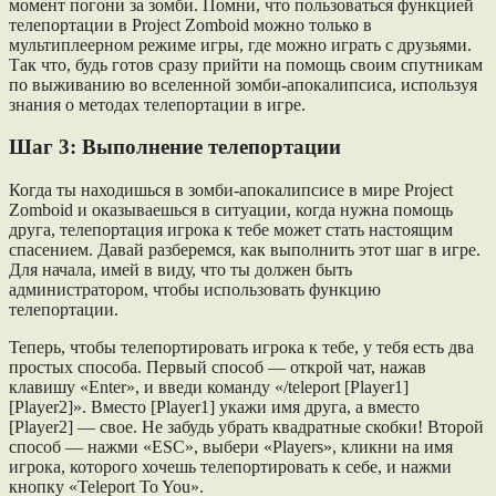
момент погони за зомби. Помни, что пользоваться функцией
телепортации в Project Zomboid можно только в
мультиплеерном режиме игры, где можно играть с друзьями.
Так что, будь готов сразу прийти на помощь своим спутникам
по выживанию во вселенной зомби-апокалипсиса, используя
знания о методах телепортации в игре.
Шаг 3: Выполнение телепортации
Когда ты находишься в зомби-апокалипсисе в мире Project
Zomboid и оказываешься в ситуации, когда нужна помощь
друга, телепортация игрока к тебе может стать настоящим
спасением. Давай разберемся, как выполнить этот шаг в игре.
Для начала, имей в виду, что ты должен быть
администратором, чтобы использовать функцию
телепортации.
Теперь, чтобы телепортировать игрока к тебе, у тебя есть два
простых способа. Первый способ — открой чат, нажав
клавишу «Enter», и введи команду «/teleport [Player1]
[Player2]». Вместо [Player1] укажи имя друга, а вместо
[Player2] — свое. Не забудь убрать квадратные скобки! Второй
способ — нажми «ESC», выбери «Players», кликни на имя
игрока, которого хочешь телепортировать к себе, и нажми
кнопку «Teleport To You».