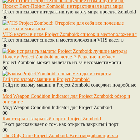
Проект Вест-Пойнт Zomboid: интерактивная карта мира
Текст описывает интерактивную карту мира проекта Zomboid
0
0
VHS касеты в игре Project Zomboid: список и местоположения
Текст описывает список и местоположения VHS касет в
0
0
Почему Project Zomboid вылетает? Решение проблем
Project Zomboid может вылетать из-за несовместимости
0
0
Гайд по взлому машин в Project Zomboid
Гайд по взлому машин в Project Zomboid содержит подробные
0
0
Mod Weapon Condition Indicator для Project Zomboid: обзор и
описание
Мод Weapon Condition Indicator для Project Zomboid
0
0
Как открыть закрытый порт в Project Zomboid
Текст рассказывает о том, как открыть закрытый порт
0
0
The Only Cure Project Zomboid: Все о модификациях и