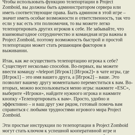
Чтобы использовать функцию телепортации в Project
Zomboid, вы должны быть администратором сервера или
иметь соответствующие права. Быть админом в этой игре –
значит иметь особые возможности и ответственность, так что
если у вас есть эти полномочия, то вы можете легко
телепортировать других игроков к себе. Не забывайте, что
взаимовыгодное сотрудничество и командная игра важны в
Project Zomboid, поэтому возможность быстрой и простой
телепортации может стать решающим фактором в
выживании.
Итак, как же осуществить телепортацию игрока к себе?
Существует несколько способов. Во-первых, вы можете
ввести команду «/teleport [Игрок1] [Игрок2]» в чате игры, где
[Игрок1] – это имя вашего друга, а [Игрок2] – ваше. Это
позволит вашему другу моментально переместиться к вам. Во-
вторых, можно воспользоваться меню игры: нажмите «ESC»,
выберите «Игроки», найдите нужного игрока и нажмите
кнопку «Телепортировать к вам». Просто, удобно и
эффективно – и ваш друг уже рядом, готовый помочь вам
справиться с любыми трудностями игрового мира Project
Zomboid.
Эти простые инструкции по телепортации в Project Zomboid
могут стать ключом к успешной кооперативной игре и