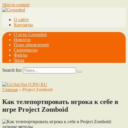
Skip to content
О сайте
Контакты
О игре Grounded
Новости
План обновлений
Скриншоты
Файлы
Читы
Search for:
Главная
»
Project Zomboid
Как телепортировать игрока к себе в
игре Project Zomboid