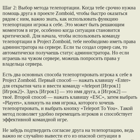
Шаг 2: Выбор метода телепортации. Когда тебе срочно нужна
помощь друга в проекте Zomboid, чтобы быстро оказаться
рядом с ним, важно знать, как использовать функцию
телепортации игрока к себе. Это может быть решающим
моментом в игре, особенно когда ситуация становится
критической. Для начала, чтобы использовать команду
телепортации в Project Zomboid, тебе необходимо иметь права
администратора на сервере. Если ты создал сервер сам, то
автоматически получаешь статус администратора. Но если
играешь на чужом сервере, можешь попросить права у
владельца сервера.
Есть два основных способа телепортировать игрока к себе в
Project Zomboid. Первый способ — нажать клавишу «Enter»
для открытия чата и ввести команду «/teleport [Игрок1]
[Игрок2]». Здесь [Игрок1] — это имя друга, а [Игрок2] —
твоё. Второй способ — нажать клавишу «ESC», затем выбрать
«Players», кликнуть на имя игрока, которого хочешь
телепортировать, и выбрать кнопку «Teleport To You». Такой
метод позволяет удобно перемещать игроков и способствует
эффективной командной игре.
Не забудь подтвердить согласие друга на телепортацию, ведь
важно не случайно вывести его из опасной ситуации в