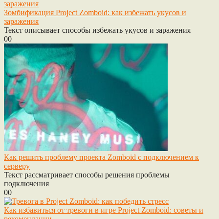
Зомбификация Project Zomboid: как избежать укусов и
заражения
Текст описывает способы избежать укусов и заражения
0
0
Как решить проблему проекта Zomboid с подключением к
серверу
Текст рассматривает способы решения проблемы
подключения
0
0
Как избавиться от тревоги в игре Project Zomboid: советы и
рекомендации