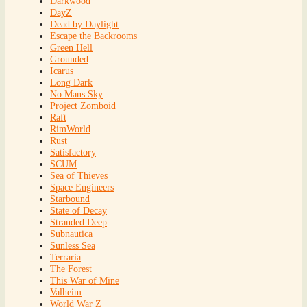
Darkwood
DayZ
Dead by Daylight
Escape the Backrooms
Green Hell
Grounded
Icarus
Long Dark
No Mans Sky
Project Zomboid
Raft
RimWorld
Rust
Satisfactory
SCUM
Sea of Thieves
Space Engineers
Starbound
State of Decay
Stranded Deep
Subnautica
Sunless Sea
Terraria
The Forest
This War of Mine
Valheim
World War Z