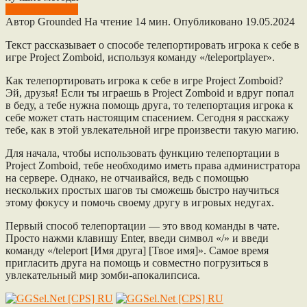
Project Zomboid
Автор
Grounded
На чтение
14 мин.
Опубликовано
19.05.2024
Текст рассказывает о способе телепортировать игрока к себе в
игре Project Zomboid, используя команду «/teleportplayer».
Как телепортировать игрока к себе в игре Project Zomboid?
Эй, друзья! Если ты играешь в Project Zomboid и вдруг попал
в беду, а тебе нужна помощь друга, то телепортация игрока к
себе может стать настоящим спасением. Сегодня я расскажу
тебе, как в этой увлекательной игре произвести такую магию.
Для начала, чтобы использовать функцию телепортации в
Project Zomboid, тебе необходимо иметь права администратора
на сервере. Однако, не отчаивайся, ведь с помощью
нескольких простых шагов ты сможешь быстро научиться
этому фокусу и помочь своему другу в игровых недугах.
Первый способ телепортации — это ввод команды в чате.
Просто нажми клавишу Enter, введи символ «/» и введи
команду «/teleport [Имя друга] [Твое имя]». Самое время
пригласить друга на помощь и совместно погрузиться в
увлекательный мир зомби-апокалипсиса.