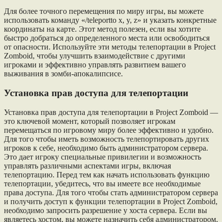
Для более точного перемещения по миру игры, вы можете
использовать команду «/teleportto x, y, z» и указать конкретные
координаты на карте. Этот метод полезен, если вы хотите
быстро добраться до определенного места или освободиться
от опасности. Используйте эти методы телепортации в Project
Zomboid, чтобы улучшить взаимодействие с другими
игроками и эффективно управлять развитием вашего
выживания в зомби-апокалипсисе.
Установка прав доступа для телепортации
Установка прав доступа для телепортации в Project Zomboid —
это ключевой момент, который позволяет игрокам
перемещаться по игровому миру более эффективно и удобно.
Для того чтобы иметь возможность телепортировать других
игроков к себе, необходимо быть администратором сервера.
Это дает игроку специальные привилегии и возможность
управлять различными аспектами игры, включая
телепортацию. Перед тем как начать использовать функцию
телепортации, убедитесь, что вы имеете все необходимые
права доступа. Для того чтобы стать администратором сервера
и получить доступ к функции телепортации в Project Zomboid,
необходимо запросить разрешение у хоста сервера. Если вы
являетесь хостом, вы можете назначить себя администратором,