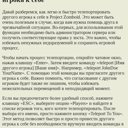
Давай разберемся, как легко и быстро телепортировать
другого игрока к себе в Project Zomboid. Это может быть
очень полезным в случае, когда вам нужна помощь друга в
чрезвычайной ситуации. Во-первых, для использования этой
функции необходимо быть администратором сервера или
получить соответствующие права у хоста. Это важно, чтобы
избежать ненужных недоразумений и сохранить игровой
процесс.
Чтобы начать процесс телепортации, откройте чатовое окно,
нажав клавишу «Enter». Затем введите команду «/teleport [Имя
другого игрока] [Ваше имя]». Например, «/teleport JohnDoe
YourName». С помощью этой команды вы пригласите другого
игрока к себе. Важно помнить, что согласование с другим
игроком будет также не лишним, чтобы избежать
нежелательных перемещений в неподходящий момент.
Если вы предпочитаете более удобный способ, нажмите
клавишу «ESC», выберите опцию «Players» и найдите в
списке игроков того, кого хотите телепортировать. После
выбора его имени, просто нажмите кнопку «Teleport To You».
Этот метод позволяет быстро и просто привести другого
игрока к себе без необходимости вручную вводить команды в