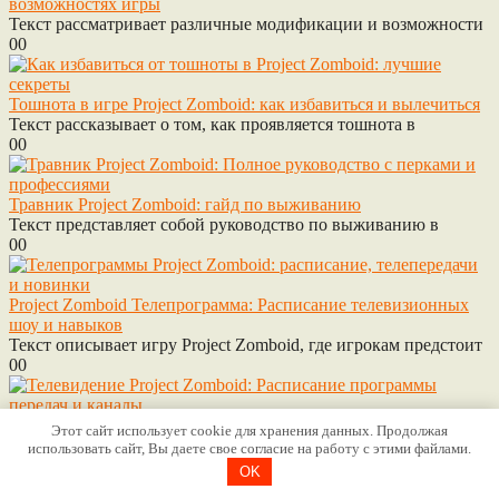
возможностях игры
Текст рассматривает различные модификации и возможности
0
0
Тошнота в игре Project Zomboid: как избавиться и вылечиться
Текст рассказывает о том, как проявляется тошнота в
0
0
Травник Project Zomboid: гайд по выживанию
Текст представляет собой руководство по выживанию в
0
0
Project Zomboid Телепрограмма: Расписание телевизионных
шоу и навыков
Текст описывает игру Project Zomboid, где игрокам предстоит
0
0
Project Zomboid TV schedule: телевидение в мире Project
Этот сайт использует cookie для хранения данных. Продолжая
Zomboid
использовать сайт, Вы даете свое согласие на работу с этими файлами.
В игре Project Zomboid существует телевизионное расписание
OK
0
0