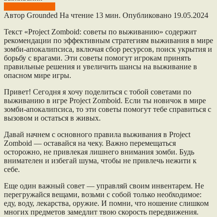
Project Zomboid
Автор
Grounded
На чтение
13 мин.
Опубликовано
19.05.2024
Текст «Project Zomboid: советы по выживанию» содержит
рекомендации по эффективным стратегиям выживания в мире
зомби-апокалипсиса, включая сбор ресурсов, поиск укрытия и
борьбу с врагами. Эти советы помогут игрокам принять
правильные решения и увеличить шансы на выживание в
опасном мире игры.
Привет! Сегодня я хочу поделиться с тобой советами по
выживанию в игре Project Zomboid. Если ты новичок в мире
зомби-апокалипсиса, то эти советы помогут тебе справиться с
вызовом и остаться в живых.
Давай начнем с основного правила выживания в Project
Zomboid — оставайся на чеку. Важно перемещаться
осторожно, не привлекая лишнего внимания зомби. Будь
внимателен и избегай шума, чтобы не привлечь нежити к
себе.
Еще один важный совет — управляй своим инвентарем. Не
перегружайся вещами, возьми с собой только необходимое:
еду, воду, лекарства, оружие. И помни, что ношение слишком
многих предметов замедлит твою скорость передвижения.