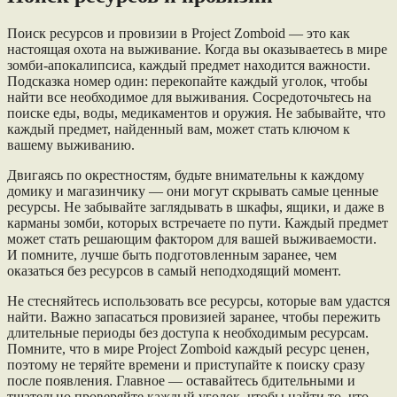
Поиск ресурсов и провизии в Project Zomboid — это как
настоящая охота на выживание. Когда вы оказываетесь в мире
зомби-апокалипсиса, каждый предмет находится важности.
Подсказка номер один: перекопайте каждый уголок, чтобы
найти все необходимое для выживания. Сосредоточьтесь на
поиске еды, воды, медикаментов и оружия. Не забывайте, что
каждый предмет, найденный вам, может стать ключом к
вашему выживанию.
Двигаясь по окрестностям, будьте внимательны к каждому
домику и магазинчику — они могут скрывать самые ценные
ресурсы. Не забывайте заглядывать в шкафы, ящики, и даже в
карманы зомби, которых встречаете по пути. Каждый предмет
может стать решающим фактором для вашей выживаемости.
И помните, лучше быть подготовленным заранее, чем
оказаться без ресурсов в самый неподходящий момент.
Не стесняйтесь использовать все ресурсы, которые вам удастся
найти. Важно запасаться провизией заранее, чтобы пережить
длительные периоды без доступа к необходимым ресурсам.
Помните, что в мире Project Zomboid каждый ресурс ценен,
поэтому не теряйте времени и приступайте к поиску сразу
после появления. Главное — оставайтесь бдительными и
тщательно проверяйте каждый уголок, чтобы найти то, что