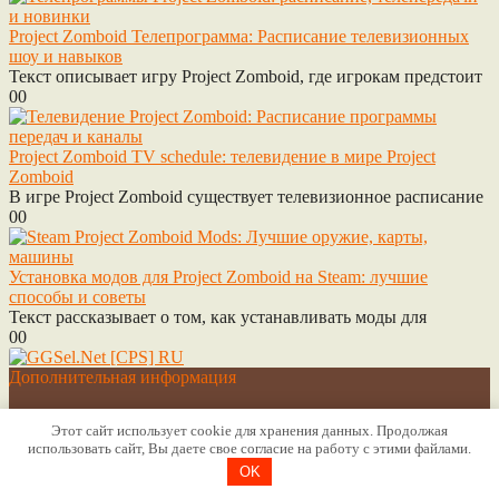
Project Zomboid Телепрограмма: Расписание телевизионных
шоу и навыков
Текст описывает игру Project Zomboid, где игрокам предстоит
0
0
Project Zomboid TV schedule: телевидение в мире Project
Zomboid
В игре Project Zomboid существует телевизионное расписание
0
0
Установка модов для Project Zomboid на Steam: лучшие
способы и советы
Текст рассказывает о том, как устанавливать моды для
0
0
Дополнительная информация
Cогласие на обработку персональных данных
Этот сайт использует cookie для хранения данных. Продолжая
Контакты
использовать сайт, Вы даете свое согласие на работу с этими файлами.
О сайте
OK
План обновлений Grounded
Политика конфиденциальности