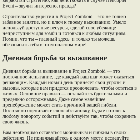
выработай стратегию, как действовать в случае Helicopter
Event – звучит интересно, правда?
Строительство укрытий в Project Zomboid – это не только
забавное занятие, но и ключ к твоему выживанию. Умело
используй доступные ресурсы, сделай свое убежище
неприступным для зомби и готовься к любым ситуациям.
Помни, что ты – главный здесь, и только ты можешь
обезопасить себя в этом опасном мире!
Дневная борьба за выживание
Дневная борьба за выживание в Project Zomboid — это
постоянное испытание, где каждый ваш шаг может оказаться
решающим. Каждый новый день принесет свои угрозы и
вызовы, которые вам придется преодолевать, чтобы остаться в
живых. Основное правило — оставайтесь бдительными и
предельно осторожными. Даже самое малейшее
пренебрежение может стать причиной вашей гибели.
Постоянно оценивайте свою обстановку, будьте готовы к
любому повороту событий и действуйте так, чтобы сохранить
свою жизнь.
Вам необходимо оставаться мобильным и гибким в своих
действиях. Не привязывайтесь к одному месту, исследуйте