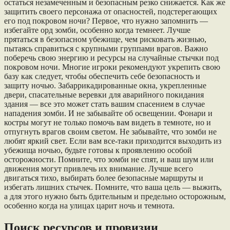
остаться незамеченным и безопасным резко снижается. Как же
защитить своего персонажа от опасностей, подстерегающих
его под покровом ночи? Первое, что нужно запомнить —
избегайте орд зомби, особенно когда темнеет. Лучше
прятаться в безопасном убежище, чем рисковать жизнью,
пытаясь справиться с крупными группами врагов. Важно
поберечь свою энергию и ресурсы на случайные стычки под
покровом ночи. Многие игроки рекомендуют укрепить свою
базу как следует, чтобы обеспечить себе безопасность и
защиту ночью. Забаррикадированные окна, укрепленные
двери, спасательные веревки для аварийного покидания
здания — все это может стать вашим спасением в случае
нападения зомби. И не забывайте об освещении. Фонари и
костры могут не только помочь вам видеть в темноте, но и
отпугнуть врагов своим светом. Не забывайте, что зомби не
любят яркий свет. Если вам все-таки приходится выходить из
убежища ночью, будьте готовы к проявлению особой
осторожности. Помните, что зомби не спят, и ваш шум или
движения могут привлечь их внимание. Лучше всего
двигаться тихо, выбирать более безопасные маршруты и
избегать лишних стычек. Помните, что ваша цель — выжить,
а для этого нужно быть бдительным и предельно осторожным,
особенно когда на улицах царит ночь и темнота.
Поиск ресурсов и провизии