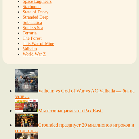
Space Engineers
Starbound
State of Decay
Stranded Deep
Subnautica
Sunless Sea
Terraria
The Forest
This War of Mine
Valheim
World War Z
Valheim vs God of War vs AC Valhalla — битва
за зв…
Мы возвращаемся на Pax East!
Grounded празднует 20 миллионов игроков и
готов пр…