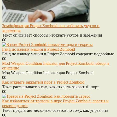
Зомбификация Project Zomboid: как избежать укусов и
заражения
Текст описывает способы избежать укусов и заражения
0
0
Гайд по взлому машин в Project Zomboid
Гайд по взлому машин в Project Zomboid содержит подробные
0
0
Mod Weapon Condition Indicator для Project Zomboid: обзор и
описание
Мод Weapon Condition Indicator для Project Zomboid
0
0
Как открыть закрытый порт в Project Zomboid
Текст рассказывает о том, как открыть закрытый порт
0
0
Как избавиться от тревоги в игре Project Zomboid: советы и
рекомендации
Текст предлагает несколько советов по тому, как управлять
0
0