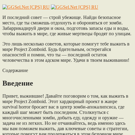
И последний совет — строй убежище. Найди безопасное
место, где ты сможешь отдохнуть и обороняться от зомби.
Забаррикадируй двери и окна, подготовь запасы еды и воды,
чтобы выжить в мире, где живые мертвецы бродят по улицам.
Это лишь несколько советов, которые помогут тебе выжить в
мире Project Zomboid. Будь бдительным, остерегайся
опасностей и помни, что ты — последний остаток
человечества в этом адском мире. Удачи в твоем выживании!
Содержание
Введение
Привет, выжившие! Давайте поговорим о том, как выжить в
мире Project Zomboid. Этот хардкорный проект в жанре
survival horror бросает вас в центр зомби-апокалипсиса, где
каждый шаг может быть последним. Столкнуться с
многочисленными зомби, добыть еду, одежду и оружие —
задача не из легких. Но не отчаивайтесь, ведь именно здесь
мы вам поможем выжить, дав ключевые советы и стратегии,
которые помогут вам продержаться в этом безумном мире.