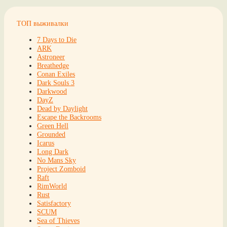
ТОП выживалки
7 Days to Die
ARK
Astroneer
Breathedge
Conan Exiles
Dark Souls 3
Darkwood
DayZ
Dead by Daylight
Escape the Backrooms
Green Hell
Grounded
Icarus
Long Dark
No Mans Sky
Project Zomboid
Raft
RimWorld
Rust
Satisfactory
SCUM
Sea of Thieves