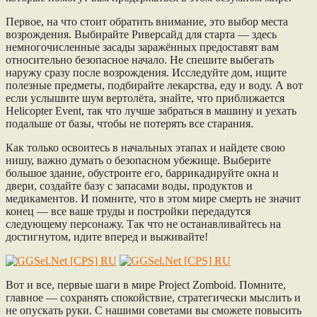
Первое, на что стоит обратить внимание, это выбор места
возрождения. Выбирайте Риверсайд для старта — здесь
немногочисленные засады заражённых предоставят вам
относительно безопасное начало. Не спешите выбегать
наружу сразу после возрождения. Исследуйте дом, ищите
полезные предметы, подбирайте лекарства, еду и воду. А вот
если услышите шум вертолёта, знайте, что приближается
Helicopter Event, так что лучше забраться в машину и уехать
подальше от базы, чтобы не потерять все старания.
Как только освоитесь в начальных этапах и найдете свою
нишу, важно думать о безопасном убежище. Выберите
большое здание, обустроите его, баррикадируйте окна и
двери, создайте базу с запасами воды, продуктов и
медикаментов. И помните, что в этом мире смерть не значит
конец — все ваше труды и постройки передадутся
следующему персонажу. Так что не останавливайтесь на
достигнутом, идите вперед и выживайте!
Вот и все, первые шаги в мире Project Zomboid. Помните,
главное — сохранять спокойствие, стратегически мыслить и
не опускать руки. С нашими советами вы сможете повысить