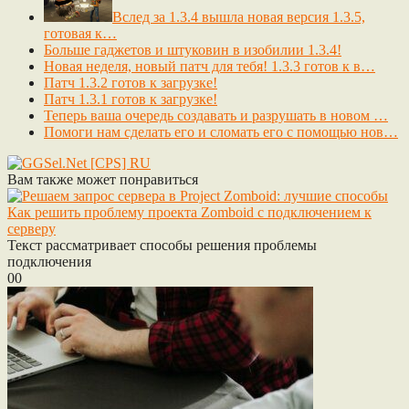
Вслед за 1.3.4 вышла новая версия 1.3.5,
готовая к…
Больше гаджетов и штуковин в изобилии 1.3.4!
Новая неделя, новый патч для тебя! 1.3.3 готов к в…
Патч 1.3.2 готов к загрузке!
Патч 1.3.1 готов к загрузке!
Теперь ваша очередь создавать и разрушать в новом …
Помоги нам сделать его и сломать его с помощью нов…
Вам также может понравиться
Как решить проблему проекта Zomboid с подключением к
серверу
Текст рассматривает способы решения проблемы
подключения
0
0