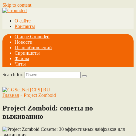
Skip to content
О сайте
Контакты
О игре Grounded
Новости
План обновлений
Скриншоты
Файлы
Читы
Search for:
Главная
»
Project Zomboid
Project Zomboid: советы по
выживанию