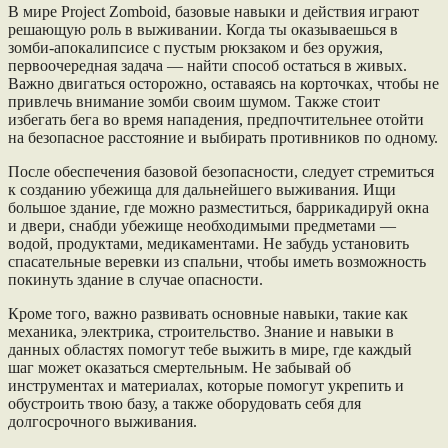
В мире Project Zomboid, базовые навыки и действия играют
решающую роль в выживании. Когда ты оказываешься в
зомби-апокалипсисе с пустым рюкзаком и без оружия,
первоочередная задача — найти способ остаться в живых.
Важно двигаться осторожно, оставаясь на корточках, чтобы не
привлечь внимание зомби своим шумом. Также стоит
избегать бега во время нападения, предпочтительнее отойти
на безопасное расстояние и выбирать противников по одному.
После обеспечения базовой безопасности, следует стремиться
к созданию убежища для дальнейшего выживания. Ищи
большое здание, где можно разместиться, баррикадируй окна
и двери, снабди убежище необходимыми предметами —
водой, продуктами, медикаментами. Не забудь установить
спасательные веревки из спальни, чтобы иметь возможность
покинуть здание в случае опасности.
Кроме того, важно развивать основные навыки, такие как
механика, электрика, строительство. Знание и навыки в
данных областях помогут тебе выжить в мире, где каждый
шаг может оказаться смертельным. Не забывай об
инструментах и материалах, которые помогут укрепить и
обустроить твою базу, а также оборудовать себя для
долгосрочного выживания.