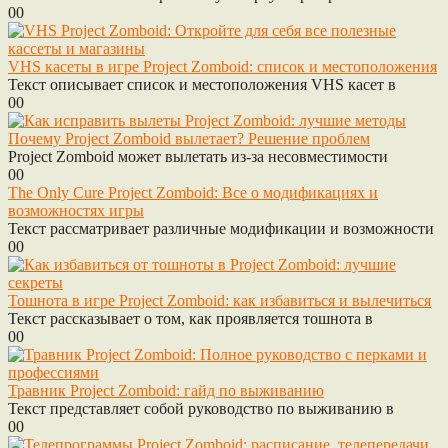
0
0
VHS касеты в игре Project Zomboid: список и местоположения
Текст описывает список и местоположения VHS касет в
0
0
Почему Project Zomboid вылетает? Решение проблем
Project Zomboid может вылетать из-за несовместимости
0
0
The Only Cure Project Zomboid: Все о модификациях и
возможностях игры
Текст рассматривает различные модификации и возможности
0
0
Тошнота в игре Project Zomboid: как избавиться и вылечиться
Текст рассказывает о том, как проявляется тошнота в
0
0
Травник Project Zomboid: гайд по выживанию
Текст представляет собой руководство по выживанию в
0
0