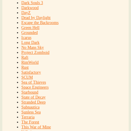
Dark Souls 3
Darkwood
DayZ
Dead by Daylight
Escape the Backrooms
Green Hell
Grounded
Icarus
Long Dark
No Mans Sky
Project Zomboid
Raft
RimWorld
Rust
Satisfactory
SCUM
Sea of Thieves
Space Engineers
Starbound
State of Decay
Stranded Deep
Subnautica
Sunless Sea
Terraria
The Forest
This War of Mine