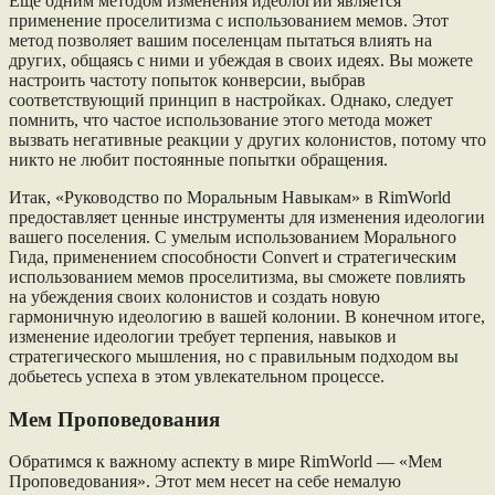
Еще одним методом изменения идеологии является
применение проселитизма с использованием мемов. Этот
метод позволяет вашим поселенцам пытаться влиять на
других, общаясь с ними и убеждая в своих идеях. Вы можете
настроить частоту попыток конверсии, выбрав
соответствующий принцип в настройках. Однако, следует
помнить, что частое использование этого метода может
вызвать негативные реакции у других колонистов, потому что
никто не любит постоянные попытки обращения.
Итак, «Руководство по Моральным Навыкам» в RimWorld
предоставляет ценные инструменты для изменения идеологии
вашего поселения. С умелым использованием Морального
Гида, применением способности Convert и стратегическим
использованием мемов проселитизма, вы сможете повлиять
на убеждения своих колонистов и создать новую
гармоничную идеологию в вашей колонии. В конечном итоге,
изменение идеологии требует терпения, навыков и
стратегического мышления, но с правильным подходом вы
добьетесь успеха в этом увлекательном процессе.
Мем Проповедования
Обратимся к важному аспекту в мире RimWorld — «Мем
Проповедования». Этот мем несет на себе немалую