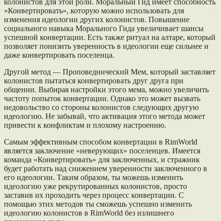
колонистов для этой роли. Моральный Гид имеет способность
«Конвертировать», которую можно использовать для
изменения идеологии других колонистов. Повышение
социального навыка Морального Гида увеличивает шансы
успешной конвертации. Есть также ритуал на алтаре, который
позволяет понизить уверенность в идеологии еще сильнее и
даже конвертировать поселенца.
Другой метод — Проповеднический Мем, который заставляет
колонистов пытаться конвертировать друг друга при
общении. Выбирая настройки этого мема, можно увеличить
частоту попыток конвертации. Однако это может вызвать
недовольство со стороны колонистов следующих другую
идеологию. Не забывай, что активация этого метода может
привести к конфликтам и плохому настроению.
Самым эффективным способом конвертации в RimWorld
является заключение «неверующих» поселенцев. Имеется
команда «Конвертировать» для заключенных, и стражник
будет работать над снижением уверенности заключенного в
его идеологии. Таким образом, ты можешь изменить
идеологию уже рекрутированных колонистов, просто
заставив их проходить через процесс конвертации. С
помощью этих методов ты сможешь успешно изменить
идеологию колонистов в RimWorld без излишнего