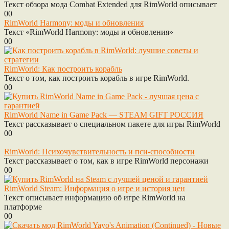
Текст обзора мода Combat Extended для RimWorld описывает
0
0
RimWorld Harmony: моды и обновления
Текст «RimWorld Harmony: моды и обновления»
0
0
RimWorld: Как построить корабль
Текст о том, как построить корабль в игре RimWorld.
0
0
RimWorld Name in Game Pack — STEAM GIFT РОССИЯ
Текст рассказывает о специальном пакете для игры RimWorld
0
0
RimWorld: Психочувствительность и пси-способности
Текст рассказывает о том, как в игре RimWorld персонажи
0
0
RimWorld Steam: Информация о игре и история цен
Текст описывает информацию об игре RimWorld на
платформе
0
0