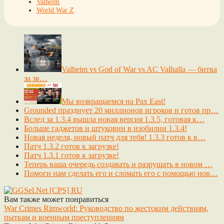
Valheim
World War Z
Valheim vs God of War vs AC Valhalla — битва
за зв…
Мы возвращаемся на Pax East!
Grounded празднует 20 миллионов игроков и готов пр…
Вслед за 1.3.4 вышла новая версия 1.3.5, готовая к…
Больше гаджетов и штуковин в изобилии 1.3.4!
Новая неделя, новый патч для тебя! 1.3.3 готов к в…
Патч 1.3.2 готов к загрузке!
Патч 1.3.1 готов к загрузке!
Теперь ваша очередь создавать и разрушать в новом …
Помоги нам сделать его и сломать его с помощью нов…
Вам также может понравиться
War Crimes Rimworld: Руководство по жестоким действиям,
пыткам и военным преступлениям