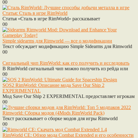
0
0
Статья: Сталь в игре RimWorld
Статья «Сталь в игре RimWorld» рассказывает
0
0
Simple sidearms для Rimworld — все о модификации
Текст обсуждает модификацию Simple Sidearms для Rimworld
0
0
Сигнальный чип RimWorld: как его получить и исследовать
В RimWorld сигнальный чип можно получить из рейда или
0
0
SOS2 RimWorld: Описание мода Save Our Ship 2
EXPERIMENTAL
Мод Save Our Ship 2 EXPERIMENTAL предоставляет игрокам
0
0
Rimworld: Сборка модов (4Mods RimWorld Pack)
Текст рассказывает о сборке модов для игры Rimworld
0
0
RimWorld CE: Обзор мода Combat Extended и его особенности