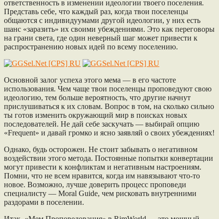
ответственность в изменении идеологии твоего поселения.
Представь себе, что каждый раз, когда твои поселенцы
общаются с индивидуумами другой идеологии, у них есть
шанс «заразить» их своими убеждениями. Это как переговоры
на грани света, где один неверный шаг может привести к
распространению новых идей по всему поселению.
Основной залог успеха этого мема — в его частоте
использования. Чем чаще твои поселенцы проповедуют свою
идеологию, тем больше вероятность, что другие начнут
прислушиваться к их словам. Вопрос в том, на сколько сильно
ты готов изменить окружающий мир в поисках новых
последователей. Не дай себе заскучать — выбирай опцию
«Frequent» и давай громко и ясно заявляй о своих убеждениях!
Однако, будь осторожен. Не стоит забывать о негативном
воздействии этого метода. Постоянные попытки конвертации
могут привести к конфликтам и негативным настроениям.
Помни, что не всем нравится, когда им навязывают что-то
новое. Возможно, лучше доверить процесс проповеди
специалисту — Moral Guide, чем рисковать внутренними
раздорами в поселении.
Итак, «Мем Проповедования» в RimWorld — это мощный