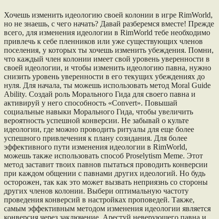
Хочешь изменить идеологию своей колонии в игре RimWorld,
но не знаешь, с чего начать? Давай разберемся вместе! Прежде
всего, для изменения идеологии в RimWorld тебе необходимо
привлечь к себе пленников или уже существующих членов
поселения, у которых ты хочешь изменить убеждения. Помни,
что каждый член колонии имеет свой уровень уверенности в
своей идеологии, и чтобы изменить идеологию павна, нужно
снизить уровень уверенности в его текущих убеждениях до
нуля. Для начала, ты можешь использовать метод Moral Guide
Ability. Создай роль Морального Гида для своего павна и
активируй у него способность «Convert». Повышай
социальные навыки Морального Гида, чтобы увеличить
вероятность успешной конверсии. Не забывай о культе
идеологии, где можно проводить ритуалы для еще более
успешного привлечения к плану созидания. Для более
эффективного пути изменения идеологии в RimWorld,
можешь также использовать способ Proselytism Meme. Этот
метод заставит твоих павнов пытаться проводить конверсии
при каждом общении с павнами других идеологий. Но будь
осторожен, так как это может вызвать неприязнь со стороны
других членов колонии. Выбери оптимальную частоту
проведения конверсий в настройках проповедей. Также,
самым эффективным методом изменения идеологии является
конверсия через заключение. Арестуй неверующего павна и