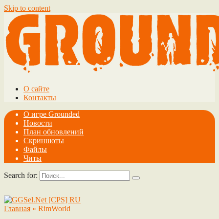
Skip to content
О сайте
Контакты
О игре Grounded
Новости
План обновлений
Скриншоты
Файлы
Читы
Search for:
Главная
»
RimWorld