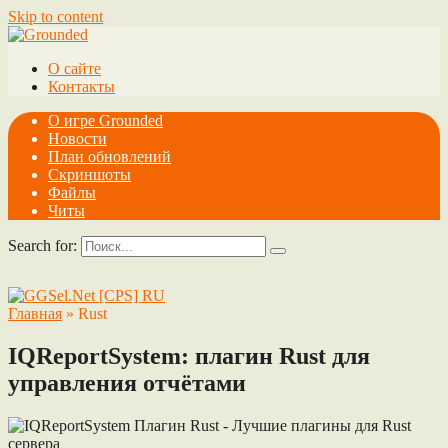
Skip to content
О сайте
Контакты
О игре Grounded
Новости
План обновлений
Скриншоты
Файлы
Читы
Search for:
Главная
»
Rust
IQReportSystem: плагин Rust для
управления отчётами