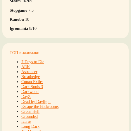
Steam
16265
Stopgame
7.3
Kanobu
10
Igromania
8/10
ТОП выживалки
7 Days to Die
ARK
Astroneer
Breathedge
Conan Exiles
Dark Souls 3
Darkwood
DayZ
Dead by Daylight
Escape the Backrooms
Green Hell
Grounded
Icarus
Long Dark