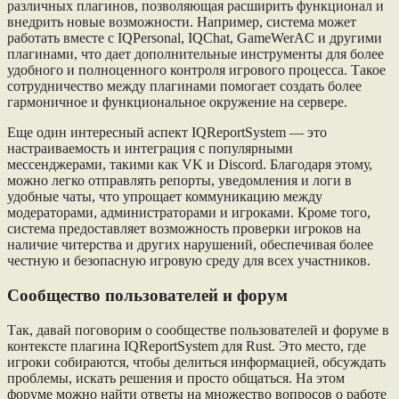
различных плагинов, позволяющая расширить функционал и
внедрить новые возможности. Например, система может
работать вместе с IQPersonal, IQChat, GameWerAC и другими
плагинами, что дает дополнительные инструменты для более
удобного и полноценного контроля игрового процесса. Такое
сотрудничество между плагинами помогает создать более
гармоничное и функциональное окружение на сервере.
Еще один интересный аспект IQReportSystem — это
настраиваемость и интеграция с популярными
мессенджерами, такими как VK и Discord. Благодаря этому,
можно легко отправлять репорты, уведомления и логи в
удобные чаты, что упрощает коммуникацию между
модераторами, администраторами и игроками. Кроме того,
система предоставляет возможность проверки игроков на
наличие читерства и других нарушений, обеспечивая более
честную и безопасную игровую среду для всех участников.
Сообщество пользователей и форум
Так, давай поговорим о сообществе пользователей и форуме в
контексте плагина IQReportSystem для Rust. Это место, где
игроки собираются, чтобы делиться информацией, обсуждать
проблемы, искать решения и просто общаться. На этом
форуме можно найти ответы на множество вопросов о работе