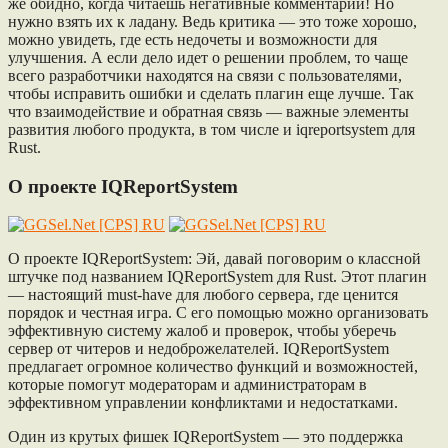
же обидно, когда читаешь негативные комментарии! Но
нужно взять их к ладану. Ведь критика — это тоже хорошо,
можно увидеть, где есть недочеты и возможности для
улучшения. А если дело идет о решении проблем, то чаще
всего разработчики находятся на связи с пользователями,
чтобы исправить ошибки и сделать плагин еще лучше. Так
что взаимодействие и обратная связь — важные элементы
развития любого продукта, в том числе и iqreportsystem для
Rust.
О проекте IQReportSystem
О проекте IQReportSystem: Эй, давай поговорим о классной
штучке под названием IQReportSystem для Rust. Этот плагин
— настоящий must-have для любого сервера, где ценится
порядок и честная игра. С его помощью можно организовать
эффективную систему жалоб и проверок, чтобы уберечь
сервер от читеров и недоброжелателей. IQReportSystem
предлагает огромное количество функций и возможностей,
которые помогут модераторам и администраторам в
эффективном управлении конфликтами и недостатками.
Один из крутых фишек IQReportSystem — это поддержка