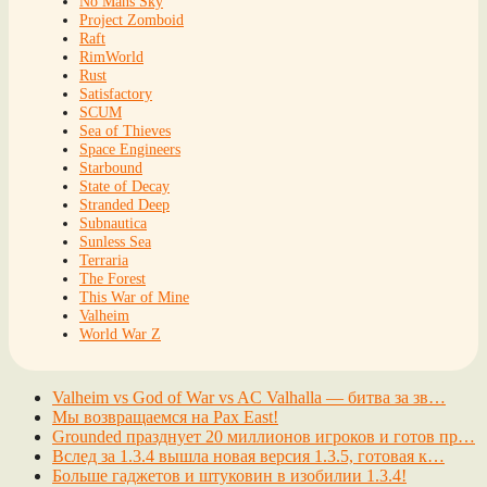
No Mans Sky
Project Zomboid
Raft
RimWorld
Rust
Satisfactory
SCUM
Sea of Thieves
Space Engineers
Starbound
State of Decay
Stranded Deep
Subnautica
Sunless Sea
Terraria
The Forest
This War of Mine
Valheim
World War Z
Valheim vs God of War vs AC Valhalla — битва за зв…
Мы возвращаемся на Pax East!
Grounded празднует 20 миллионов игроков и готов пр…
Вслед за 1.3.4 вышла новая версия 1.3.5, готовая к…
Больше гаджетов и штуковин в изобилии 1.3.4!