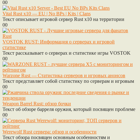
0
0
Vital Rust x10 — EU | No BPs | Kits | Clans
Текст описывает игровой сервер Rust x10 на территории
0
0
VOSTOK RUST: Информация о серверах и игровой
статистике
Текст рассказывает о серверах и статистике игры VOSTOK
0
0
Warzone Rust — Статистика серверов и игровых анонсов
Текст представляет собой статистику по серверам и игровым
0
0
Weapon Barrel Rust: обзор бочки
Текст об обзоре барреля оружия, который посвящен проблеме
0
0
Werewolf Rust сервера: обзор и особенности
Текст обзора посвящен основным особенностям и