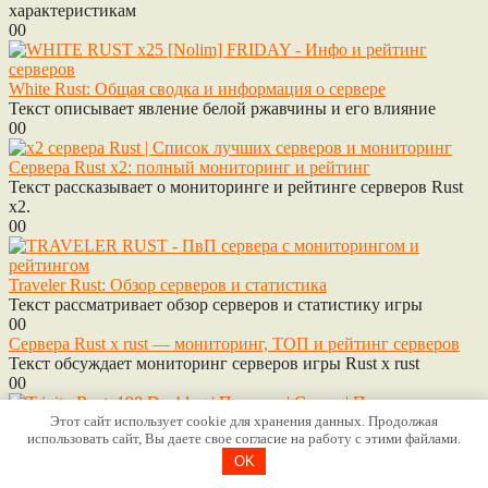
характеристикам
0
0
White Rust: Общая сводка и информация о сервере
Текст описывает явление белой ржавчины и его влияние
0
0
Сервера Rust x2: полный мониторинг и рейтинг
Текст рассказывает о мониторинге и рейтинге серверов Rust
x2.
0
0
Traveler Rust: Обзор серверов и статистика
Текст рассматривает обзор серверов и статистику игры
0
0
Сервера Rust x rust — мониторинг, ТОП и рейтинг серверов
Текст обсуждает мониторинг серверов игры Rust x rust
0
0
Этот сайт использует cookie для хранения данных. Продолжая
использовать сайт, Вы даете свое согласие на работу с этими файлами.
Trinity Rust: сводка и обзор сервера
Текст представляет собой обзор и сводку сервера Trinity Rust.
OK
0
0