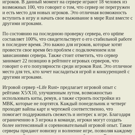
игроков. В данный момент на сервере играют 18 человек из
возможных 100, что говорит о том, что сервер не перегружен
и есть место для новых игроков. Это отличная возможность
вступить в игру и начать свое выживание в мире Rust вместе с
другими игроками.
По состоянию на последнюю проверку сервера, его uptime
составляет 100%, что свидетельствует о его стабильной работе
в последнее время. Это важно для игроков, которые хотят
провести свое время без проблем с подключением или
зависаниями сервера. Также стоит отметить, что сервер
занимает 22 позицию в рейтинге игровых серверов, что
говорит о его популярности среди игроков Rust. Это отличное
место для тех, кто хочет насладиться игрой и конкуренцией с
другими игроками.
Игровой сервер «Life Rust» предлагает игровой опыт с
рейтами Х5/Х10, улучшенным лутом, возможностью
использовать киты, ремув, а также строить постройки из
МВК, которые не портятся. Каждый понедельник и четверг
проходят вайпы карт и чертежей соответственно, что
помогает поддерживать свежесть и интерес к игре. Благодаря
ограничению в 3 игрока в команде, игроки могут создать
более интенсивный и соревновательный игровой опыт. Такие
серверы придают новизну и волнение игре, позволяя каждому