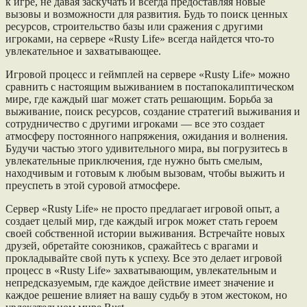
к игре, не давая заскучать и всегда предоставляя новые
вызовы и возможности для развития. Будь то поиск ценных
ресурсов, строительство базы или сражения с другими
игроками, на сервере «Rusty Life» всегда найдется что-то
увлекательное и захватывающее.
Игровой процесс и геймплей на сервере «Rusty Life» можно
сравнить с настоящим выживанием в постапокалиптическом
мире, где каждый шаг может стать решающим. Борьба за
выживание, поиск ресурсов, создание стратегий выживания и
сотрудничество с другими игроками — все это создает
атмосферу постоянного напряжения, ожидания и волнения.
Будучи частью этого удивительного мира, вы погрузитесь в
увлекательные приключения, где нужно быть смелым,
находчивым и готовым к любым вызовам, чтобы выжить и
преуспеть в этой суровой атмосфере.
Сервер «Rusty Life» не просто предлагает игровой опыт, а
создает целый мир, где каждый игрок может стать героем
своей собственной истории выживания. Встречайте новых
друзей, обретайте союзников, сражайтесь с врагами и
прокладывайте свой путь к успеху. Все это делает игровой
процесс в «Rusty Life» захватывающим, увлекательным и
непредсказуемым, где каждое действие имеет значение и
каждое решение влияет на вашу судьбу в этом жестоком, но