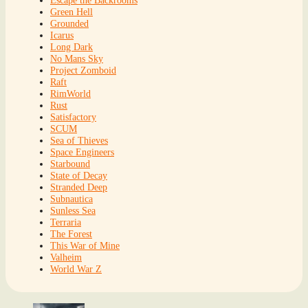
Escape the Backrooms
Green Hell
Grounded
Icarus
Long Dark
No Mans Sky
Project Zomboid
Raft
RimWorld
Rust
Satisfactory
SCUM
Sea of Thieves
Space Engineers
Starbound
State of Decay
Stranded Deep
Subnautica
Sunless Sea
Terraria
The Forest
This War of Mine
Valheim
World War Z