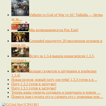
Valheim vs God of War vs AC Valhalla — битва
за зв…
Мы возвращаемся на Pax East!
Grounded празднует 20 миллионов игроков и
готов пр…
Вслед за 1.3.4 вышла новая версия 1.3.5,
готовая к…
Больше гаджетов и штуковин в изобилии
1.3.4!
Новая неделя, новый патч для тебя! 1.3.3 готов к в…
Патч 1.3.2 готов к загрузке!
Патч 1.3.1 готов к загрузке!
Теперь ваша очередь создавать и разрушать в новом …
Помоги нам сделать его и сломать его с помощью нов…