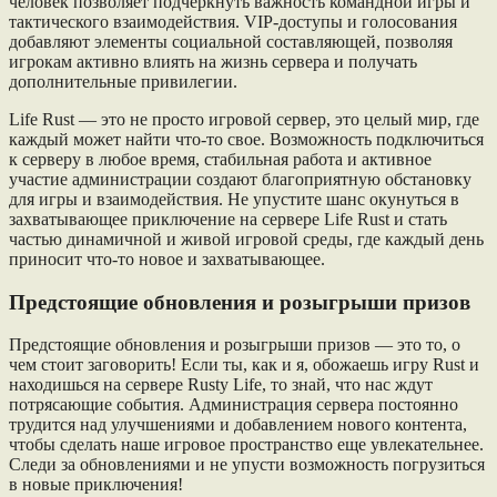
человек позволяет подчеркнуть важность командной игры и
тактического взаимодействия. VIP-доступы и голосования
добавляют элементы социальной составляющей, позволяя
игрокам активно влиять на жизнь сервера и получать
дополнительные привилегии.
Life Rust — это не просто игровой сервер, это целый мир, где
каждый может найти что-то свое. Возможность подключиться
к серверу в любое время, стабильная работа и активное
участие администрации создают благоприятную обстановку
для игры и взаимодействия. Не упустите шанс окунуться в
захватывающее приключение на сервере Life Rust и стать
частью динамичной и живой игровой среды, где каждый день
приносит что-то новое и захватывающее.
Предстоящие обновления и розыгрыши призов
Предстоящие обновления и розыгрыши призов — это то, о
чем стоит заговорить! Если ты, как и я, обожаешь игру Rust и
находишься на сервере Rusty Life, то знай, что нас ждут
потрясающие события. Администрация сервера постоянно
трудится над улучшениями и добавлением нового контента,
чтобы сделать наше игровое пространство еще увлекательнее.
Следи за обновлениями и не упусти возможность погрузиться
в новые приключения!