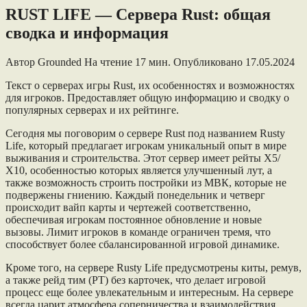
RUST LIFE — Сервера Rust: общая
сводка и информация
Автор
Grounded
На чтение
17 мин.
Опубликовано
17.05.2024
Текст о серверах игры Rust, их особенностях и возможностях
для игроков. Предоставляет общую информацию и сводку о
популярных серверах и их рейтинге.
Сегодня мы поговорим о сервере Rust под названием Rusty
Life, который предлагает игрокам уникальный опыт в мире
выживания и строительства. Этот сервер имеет рейты Х5/
Х10, особенностью которых является улучшенный лут, а
также возможность строить постройки из МВК, которые не
подвержены гниению. Каждый понедельник и четверг
происходит вайп карты и чертежей соответственно,
обеспечивая игрокам постоянное обновление и новые
вызовы. Лимит игроков в команде ограничен тремя, что
способствует более сбалансированной игровой динамике.
Кроме того, на сервере Rusty Life предусмотрены киты, ремув,
а также рейд тим (РТ) без карточек, что делает игровой
процесс еще более увлекательным и интересным. На сервере
всегда царит атмосфера соперничества и взаимодействия