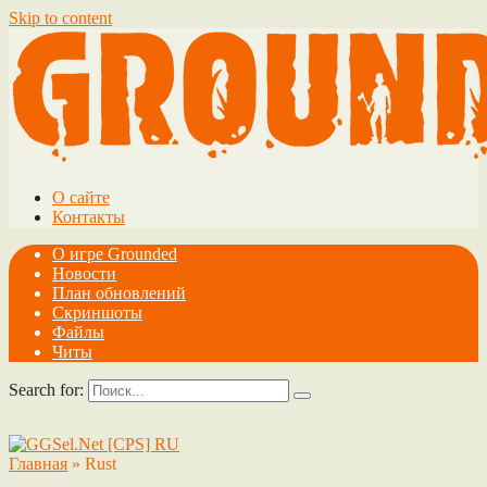
Skip to content
О сайте
Контакты
О игре Grounded
Новости
План обновлений
Скриншоты
Файлы
Читы
Search for:
Главная
»
Rust