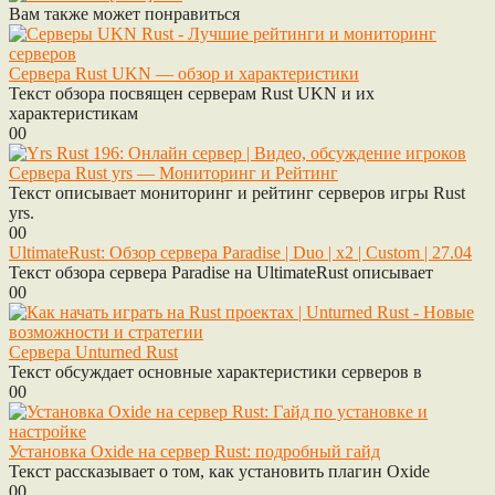
Вам также может понравиться
Сервера Rust UKN — обзор и характеристики
Текст обзора посвящен серверам Rust UKN и их
характеристикам
0
0
Сервера Rust yrs — Мониторинг и Рейтинг
Текст описывает мониторинг и рейтинг серверов игры Rust
yrs.
0
0
UltimateRust: Обзор сервера Paradise | Duo | x2 | Custom | 27.04
Текст обзора сервера Paradise на UltimateRust описывает
0
0
Сервера Unturned Rust
Текст обсуждает основные характеристики серверов в
0
0
Установка Oxide на сервер Rust: подробный гайд
Текст рассказывает о том, как установить плагин Oxide
0
0