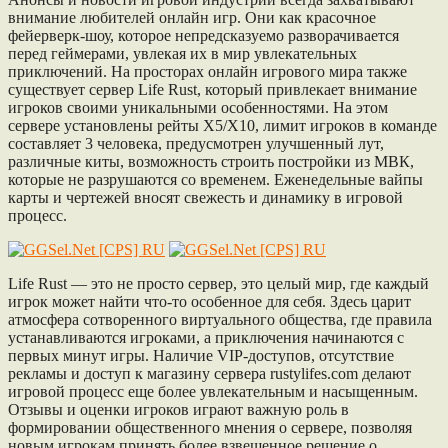
внимание любителей онлайн игр. Они как красочное
фейерверк-шоу, которое непредсказуемо разворачивается
перед геймерами, увлекая их в мир увлекательных
приключений. На просторах онлайн игрового мира также
существует сервер Life Rust, который привлекает внимание
игроков своими уникальными особенностями. На этом
сервере установлены рейты X5/X10, лимит игроков в команде
составляет 3 человека, предусмотрен улучшенный лут,
различные киты, возможность строить постройки из МВК,
которые не разрушаются со временем. Еженедельные вайпы
карты и чертежей вносят свежесть и динамику в игровой
процесс.
Life Rust — это не просто сервер, это целый мир, где каждый
игрок может найти что-то особенное для себя. Здесь царит
атмосфера сотворенного виртуального общества, где правила
устанавливаются игроками, а приключения начинаются с
первых минут игры. Наличие VIP-доступов, отсутствие
рекламы и доступ к магазину сервера rustylifes.com делают
игровой процесс еще более увлекательным и насыщенным.
Отзывы и оценки игроков играют важную роль в
формировании общественного мнения о сервере, позволяя
новым игрокам принять более взвешенное решение о