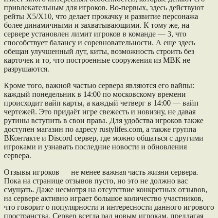
привлекательным для игроков. Во-первых, здесь действуют
рейты Х5/Х10, что делает прокачку и развитие персонажа
более динамичными и захватывающими. К тому же, на
сервере установлен лимит игроков в команде — 3, что
способствует балансу и соревновательности. А еще здесь
обещан улучшенный лут, киты, возможность строить без
карточек и то, что построенные сооружения из МВК не
разрушаются.
Кроме того, важной частью сервера являются его вайпы:
каждый понедельник в 14:00 по московскому времени
происходит вайп карты, а каждый четверг в 14:00 — вайп
чертежей. Это придаёт игре свежесть и новизну, не давая
рутины вступить в свои права. Для удобства игроков также
доступен магазин по адресу rustylifes.com, а также группа
ВКонтакте и Discord сервер, где можно общаться с другими
игроками и узнавать последние новости и обновления
сервера.
Отзывы игроков — не менее важная часть жизни сервера.
Пока на странице отзывов пусто, но это не должно вас
смущать. Даже несмотря на отсутствие конкретных отзывов,
на сервере активно играет большое количество участников,
что говорит о популярности и интересности данного игрового
пространства. Сервер всегда рад новым игрокам, предлагая