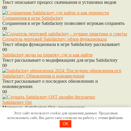
Текст описывает процесс скачивания и установки модов
0
0
Сохранения в игре Satisfactory
Сохранения в игре Satisfactory позволяют игрокам сохранять
0
0
Создатель чертежей Satisfactory: обзор функционала
Текст обзора функционала в игре Satisfactory рассказывает
0
0
Satisfactory моды на пиратку: где и как найти
Текст рассказывает о модификациях для игры Satisfactory
0
0
Satisfactory: Обновления и нововведения
Текст рассказывает о последних обновлениях и
нововведениях
0
0
Satisfactory Ost
Материал «Satisfactory Ost» представляет
0
0
Этот сайт использует cookie для хранения данных. Продолжая
использовать сайт, Вы даете свое согласие на работу с этими файлами.
Перевод ‘satisfactory’ на русский
OK
‘Удовлетворительный’ на русский язык обычно