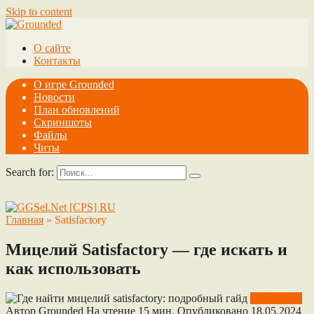
Skip to content
О сайте
Контакты
О игре Grounded
Новости
План обновлений
Скриншоты
Файлы
Читы
Search for:
Главная
»
Satisfactory
Мицелий Satisfactory — где искать и
как использовать
Satisfactory
Автор
Grounded
На чтение
15 мин.
Опубликовано
18.05.2024