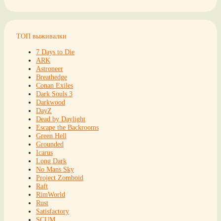
ТОП выживалки
7 Days to Die
ARK
Astroneer
Breathedge
Conan Exiles
Dark Souls 3
Darkwood
DayZ
Dead by Daylight
Escape the Backrooms
Green Hell
Grounded
Icarus
Long Dark
No Mans Sky
Project Zomboid
Raft
RimWorld
Rust
Satisfactory
SCUM