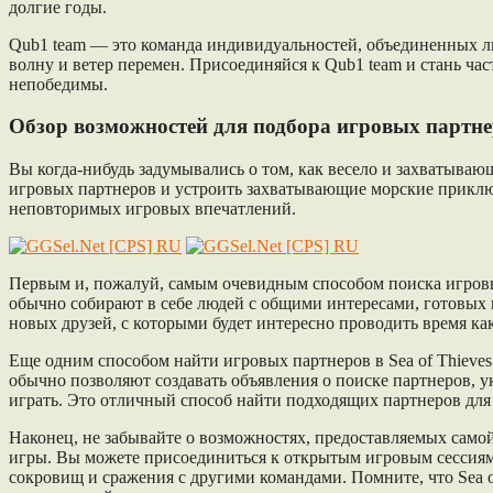
долгие годы.
Qub1 team — это команда индивидуальностей, объединенных люб
волну и ветер перемен. Присоединяйся к Qub1 team и стань 
непобедимы.
Обзор возможностей для подбора игровых партнеро
Вы когда-нибудь задумывались о том, как весело и захватываю
игровых партнеров и устроить захватывающие морские приклю
неповторимых игровых впечатлений.
Первым и, пожалуй, самым очевидным способом поиска игровых
обычно собирают в себе людей с общими интересами, готовых и
новых друзей, с которыми будет интересно проводить время как
Еще одним способом найти игровых партнеров в Sea of Thieve
обычно позволяют создавать объявления о поиске партнеров, у
играть. Это отличный способ найти подходящих партнеров для
Наконец, не забывайте о возможностях, предоставляемых само
игры. Вы можете присоединиться к открытым игровым сессиям, 
сокровищ и сражения с другими командами. Помните, что Sea o