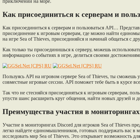
приключений на море.
Как присоединиться к серверам и поль
Как присоединиться к серверам и пользоваться API… Представь
присоединение к игровым серверам, где можно найти единомыш
на игре Sea of Thieves, присоединяйся и начинай общаться с д
Как только ты присоединишься к серверу, можешь использовать
информацию о событиях в игре, делиться своими достижениями 
Пользуясь API на игровом сервере Sea of Thieves, ты сможешь
совместные игровые сессии. API поможет тебе быть в курсе в
Так что не стесняйся присоединяться к игровым серверам, пол
упусти шанс расширить круг общения, найти новых друзей и до
Преимущества участия в мониторингах D
Участие в мониторингах Discord для игроков Sea of Thieves п
легко найдете единомышленников, готовых поддержать вас в 
исследовать мир Sea of Thieves. Это открывает возможность д