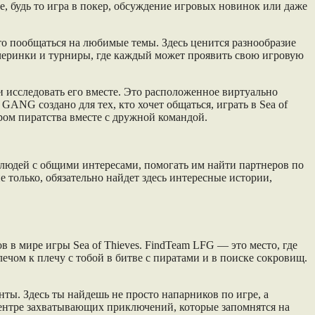
е, будь то игра в покер, обсуждение игровых новинок или даже
о пообщаться на любимые темы. Здесь ценится разнообразие
черинки и турниры, где каждый может проявить свою игровую
и исследовать его вместе. Это расположенное виртуально
ANG создано для тех, кто хочет общаться, играть в Sea of
ром пиратства вместе с дружной командой.
 людей с общими интересами, помогать им найти партнеров по
е только, обязательно найдет здесь интересные истории,
 в мире игры Sea of Thieves. FindTeam LFG — это место, где
чом к плечу с тобой в битве с пиратами и в поиске сокровищ.
нты. Здесь ты найдешь не просто напарников по игре, а
 центре захватывающих приключений, которые запомнятся на