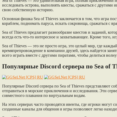
Sea of Thieves — это удивительная игра, полная приключений 
исследовать острова, выполнять квесты, сражаться с другими и
свою собственную историю.
Основная фишка Sea of Thieves заключается в том, что игра п
кораблем, поднимать паруса, искать сокровища, сражаться с в
Sea of Thieves предлагает разнообразие квестов и заданий, к
всегда есть что-то интересное и захватывающее. Кроме того, и
Sea of Thieves — это не просто игра, это целый мир, где кажд
времяпрепровождение в компании друзей, здесь найдется занят
всего играть вместе с другими пиратами, чтобы делиться во
Популярные Discord сервера по Sea of T
Популярные Discord сервера по Sea of Thieves представляют 
отправиться в морские приключения и исследования. Эти серве
совместного плавания по виртуальным водам.
На этих серверах часто проводятся ивенты, где игроки могут
созданные каналы для общения и игры позволяют легко находи