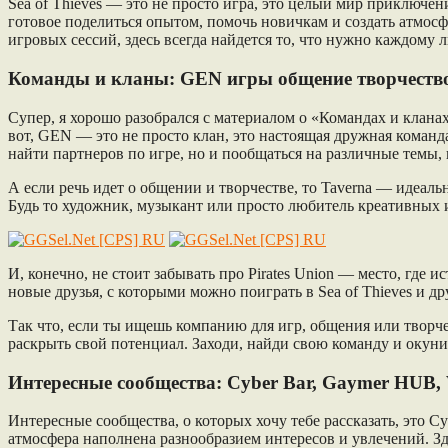
Sea of Thieves — это не просто игра, это целый мир приключен
готовое поделиться опытом, помочь новичкам и создать атмос
игровых сессий, здесь всегда найдется то, что нужно каждому л
Команды и кланы: GEN игры общение творчество, 
Супер, я хорошо разобрался с материалом о «Командах и кланах:
вот, GEN — это не просто клан, это настоящая дружная команд
найти партнеров по игре, но и пообщаться на различные темы
А если речь идет о общении и творчестве, то Taverna — идеаль
Будь то художник, музыкант или просто любитель креативных 
И, конечно, не стоит забывать про Pirates Union — место, гд
новые друзья, с которыми можно поиграть в Sea of Thieves и 
Так что, если ты ищешь компанию для игр, общения или творчес
раскрыть свой потенциал. Заходи, найди свою команду и окуни
Интересные сообщества: Cyber Bar, Gaymer HUB,
Интересные сообщества, о которых хочу тебе рассказать, это C
атмосфера наполнена разнообразием интересов и увлечений. Зд