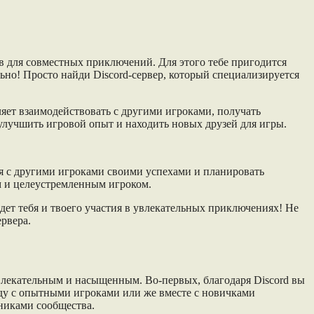
ов для совместных приключений. Для этого тебе пригодится
но! Просто найди Discord-сервер, который специализируется
ляет взаимодействовать с другими игроками, получать
улучшить игровой опыт и находить новых друзей для игры.
ся с другими игроками своими успехами и планировать
м и целеустремленным игроком.
ждет тебя и твоего участия в увлекательных приключениях! Не
рвера.
увлекательным и насыщенным. Во-первых, благодаря Discord вы
ду с опытными игроками или же вместе с новичками
тниками сообщества.