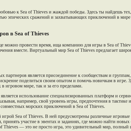
овью к Sea of Thieves и жаждой победы. Здесь ты найдешь тех,
частью эпических сражений и захватывающих приключений в мире
в в Sea of Thieves
ще можно провести время, ища компанию для игры в Sea of Thiev
чения вместе. Виртуальный мир Sea of Thieves предлагает шир
 партнеров является присоединение к сообществам и группам, 
скренне поделиться своим опытом и помочь новичкам в игре. Зд
 в игровом мире, так и за его пределами.
s является использование специализированных платформ и серви
казывая, например, свой уровень игры, предпочтения в тактике 
 совместных морских приключений в Sea of Thieves.
й игрой Sea of Thieves. В ней предусмотрены различные игров
принять участие в эвентах и заданиях, где можно найти новых 
f Thieves — это не просто игра, это удивительный мир, полный