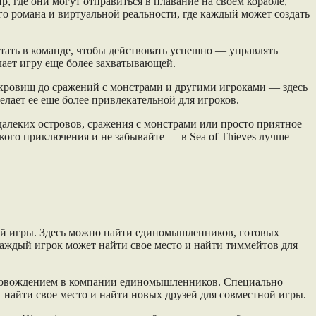
, где они могут отправиться в плавание на своем корабле,
го романа и виртуальной реальности, где каждый может создать
отать в команде, чтобы действовать успешно — управлять
лает игру еще более захватывающей.
сокровищ до сражений с монстрами и другими игроками — здесь
елает ее еще более привлекательной для игроков.
е далеких островов, сражения с монстрами или просто приятное
кого приключения и не забывайте — в Sea of Thieves лучше
.
кой игры. Здесь можно найти единомышленников, готовых
каждый игрок может найти свое место и найти тиммейтов для
репровождением в компании единомышленников. Специально
найти свое место и найти новых друзей для совместной игры.