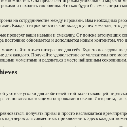
и возможностей. Она предлагает игрокам уникальный морской мир
гроками и находить сокровища. Это как будто бы смесь пиратско
остроена на сотрудничестве между игроками. Вам необходимо раб
рагами. Каждый игрок вносит свой вклад в успех команды, что де
оторые проверят ваши навыки и смекалку. От поиска затонувших 
гра постоянно обновляется и дополняется новым контентом, что д
ый может найти что-то интересное для себя. Будь то исследовани
ие для каждого. Получайте удовольствие от увлекательного морс
лнующими моментами и радоваться вместе найденным сокровищам
hieves
собой уютные уголки для любителей этой захватывающей пиратс
ра становятся настоящими островками в океане Интернета, где 
 соревноваться, получать призы и просто наслаждаться времяп
ть партнеров для совместных приключений. Здесь каждый может 