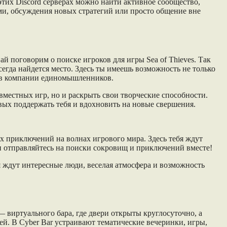
этих Discord серверах можно найти активное сообщество,
ами, обсуждения новых стратегий или просто общение вне
вай поговорим о поиске игроков для игры Sea of Thieves. Так
егда найдется место. Здесь ты имеешь возможность не только
я в компании единомышленников.
овместных игр, но и раскрыть свои творческие способности.
вых поддержать тебя и вдохновить на новые свершения.
их приключений на волнах игрового мира. Здесь тебя ждут
 и отправляйтесь на поиски сокровищ и приключений вместе!
бя ждут интересные люди, веселая атмосфера и возможность
— виртуального бара, где двери открыты круглосуточно, а
й. В Cyber Bar устраивают тематические вечеринки, игры,