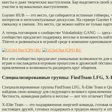
квесты и даже творческие выступления. Бар выделяется своей 
участие в музыкальных выступлениях.
Gaymer HUB — это место, где собираются истинные геймеры, ч
интересов и интеллектуальные дискуссии. На сервере Gaymer 
смекалку и умения. Это место, где можно найти не только пар
А теперь поговорим о сообществе Volodarkskiy GANG — здесь с
сообщество предлагает поддержку, веселье и возможность найти
Thieves и развиваться в игровой среде в компании единомышле
Все эти сообщества предлагают уникальные возможности для об
играм и наслаждаться игровым процессом в дружеской обстановк
приключения и возможность расширить круг общения.
Специализированные группы: FindTeam LFG, X-El
Специализированные группы FindTeam LFG, X-Elite Team и Qub1
найдешь свою команду для следующего великого приключения н
Честность, командная работа и веселье — вот что отличает Fi
X-Elite Team — это подзаряженная энергией команда, готовая о
настоящих друзей, готовых поддержать в трудную минуту и от