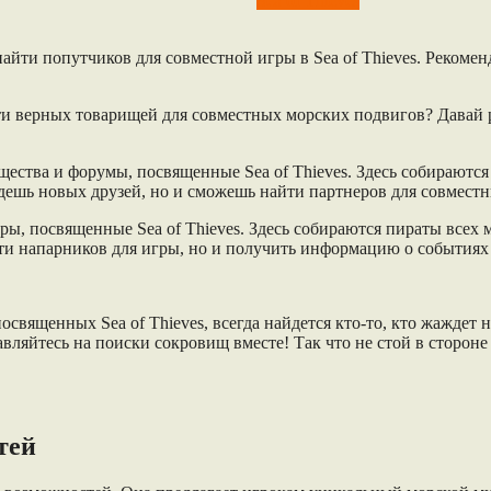
Sea of Thieves
 найти попутчиков для совместной игры в Sea of Thieves. Реком
и верных товарищей для совместных морских подвигов? Давай р
бщества и форумы, посвященные Sea of Thieves. Здесь собирают
йдешь новых друзей, но и сможешь найти партнеров для совмест
ры, посвященные Sea of Thieves. Здесь собираются пираты всех
ти напарников для игры, но и получить информацию о событиях 
освященных Sea of Thieves, всегда найдется кто-то, кто жаждет 
вляйтесь на поиски сокровищ вместе! Так что не стой в сторон
тей