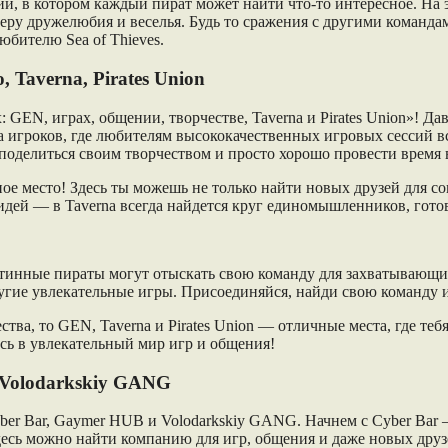
ий, в котором каждый пират может найти что-то интересное. На 
феру дружелюбия и веселья. Будь то сражения с другими команд
юбителю Sea of Thieves.
Taverna, Pirates Union
 GEN, играх, общении, творчестве, Taverna и Pirates Union»! Да
а игроков, где любителям высококачественных игровых сессий вс
, поделиться своим творчеством и просто хорошо провести врем
ное место! Здесь ты можешь не только найти новых друзей для с
идей — в Taverna всегда найдется круг единомышленников, гото
е истинные пираты могут отыскать свою команду для захватывающ
другие увлекательные игры. Присоединяйся, найди свою команду
тва, то GEN, Taverna и Pirates Union — отличные места, где те
сь в увлекательный мир игр и общения!
 Volodarkskiy GANG
yber Bar, Gaymer HUB и Volodarkskiy GANG. Начнем с Cyber Bar 
есь можно найти компанию для игр, общения и даже новых друзе