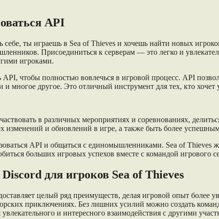
зоваться API
 себе, ты играешь в Sea of Thieves и хочешь найти новых игрок
ленников. Присоединиться к серверам — это легко и увлекатель
ругими игроками.
 API, чтобы полностью вовлечься в игровой процесс. API позво
и многое другое. Это отличный инструмент для тех, кто хочет 
 участвовать в различных мероприятиях и соревнованиях, делить
сех изменений и обновлений в игре, а также быть более успешны
ьзоваться API и общаться с единомышленниками. Sea of Thieves 
биться больших игровых успехов вместе с командой игрового се
iscord для игроков Sea of Thieves
редоставляет целый ряд преимуществ, делая игровой опыт более 
морских приключениях. Без лишних усилий можно создать коман
ля увлекательного и интересного взаимодействия с другими учас