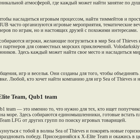
уникальной атмосферой, где каждый может найти занятие по душ
тобы насладиться игровым процессом, найти тиммейтов и прост
HUB часто организуются игровые мероприятия, тематические ве
тнеров по играм, но и настоящих друзей с похожими интересами.
обираются игроки, желающие погрузиться в мир Sea of Thieves 
 партнеров для совместных морских приключений. Volodarkskiy G
нников. Здесь каждый может найти свое место и насладиться ми
щения, игр и веселья. Они созданы для того, чтобы объединять
е. Любой, кто хочет найти компанию для игр Sea of Thieves и н
ite Team, Qub1 team
 team — это именно то, что нужно для тех, кто ищет попутчиков
а море. Здесь собираются единомышленники, готовые встать пле
ndTeam LFG от других групп по поиску игровых товарищей.
кунуться с тобой в волны Sea of Thieves и покорять новые горизо
праздновать победу. Присоединяйся к X-Elite Team и окажись в