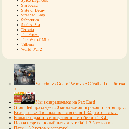
Space Engineers
Starbound
State of Decay
Stranded Deep
Subnautica
Sunless Sea
Terraria
The Forest
This War of Mine
Valheim
World War Z
Valheim vs God of War vs AC Valhalla — битва
за зв…
Мы возвращаемся на Pax East!
Grounded празднует 20 миллионов игроков и готов пр…
Вслед за 1.3.4 вышла новая версия 1.3.5, готовая к…
Больше гаджетов и штуковин в изобилии 1.3.4!
Новая неделя, новый патч для тебя! 1.3.3 готов к в…
Патч 1.3.2 готов к загрузке!