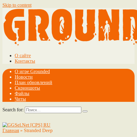
Skip to content
О сайте
Контакты
О игре Grounded
Новости
План обновлений
Скриншоты
Файлы
Читы
Search for:
Главная
»
Stranded Deep