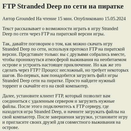
FTP Stranded Deep по сети на пиратке
Автор
Grounded
На чтение
15 мин.
Опубликовано
15.05.2024
Текст рассказывает о возможности играть в игру Stranded
Deep по сети через FTP на пиратской версии игры.
Так, давайте поговорим о том, как можно скачать игру
Stranded Deep по сети, используя протокол FTP на пиратской
версии. Представьте только: вы с друзьями собрались вместе,
чтобы проникнуться атмосферой выживания на необитаемом
острове и устроить настоящее приключение. Но как же это
сделать через FTP? Процесс несложный, но требует некоторых
шагов. Во-первых, вам понадобится загрузить файл игры
Stranded Deep сети на пиратке. Просто найдите нужный
торрент и скачайте его на свой компьютер.
Далее, установите клиент FTP, который позволит вам
соединиться с удаленным сервером и загрузить нужные
файлы. После этого подключитесь к FTP серверу, где
находится игра Stranded Deep, и начните загружать файлы на
свой компьютер. После завершения загрузки, установите игру
и пригласите своих друзей для совместного выживания на
острове.