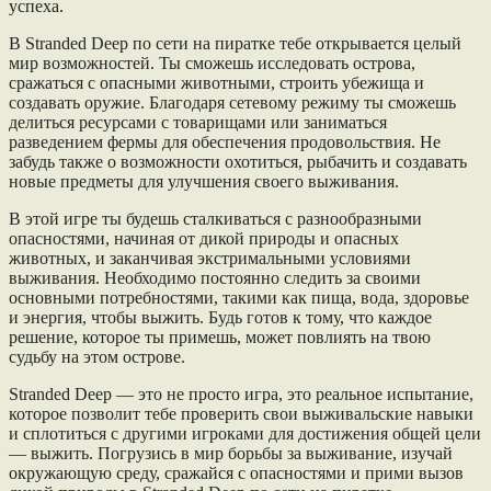
успеха.
В Stranded Deep по сети на пиратке тебе открывается целый
мир возможностей. Ты сможешь исследовать острова,
сражаться с опасными животными, строить убежища и
создавать оружие. Благодаря сетевому режиму ты сможешь
делиться ресурсами с товарищами или заниматься
разведением фермы для обеспечения продовольствия. Не
забудь также о возможности охотиться, рыбачить и создавать
новые предметы для улучшения своего выживания.
В этой игре ты будешь сталкиваться с разнообразными
опасностями, начиная от дикой природы и опасных
животных, и заканчивая экстримальными условиями
выживания. Необходимо постоянно следить за своими
основными потребностями, такими как пища, вода, здоровье
и энергия, чтобы выжить. Будь готов к тому, что каждое
решение, которое ты примешь, может повлиять на твою
судьбу на этом острове.
Stranded Deep — это не просто игра, это реальное испытание,
которое позволит тебе проверить свои выживальские навыки
и сплотиться с другими игроками для достижения общей цели
— выжить. Погрузись в мир борьбы за выживание, изучай
окружающую среду, сражайся с опасностями и прими вызов