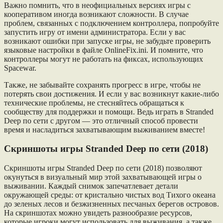
Важно помнить, что в неофициальных версиях игры с
кооперативом иногда возникают сложности. В случае
проблем, связанных с подключением контроллера, попробуйте
запустить игру от имени администратора. Если у вас
возникают ошибки при запуске игры, не забудьте проверить
языковые настройки в файле OnlineFix.ini. И помните, что
контроллеры могут не работать на фиксах, использующих
Spacewar.
Также, не забывайте сохранять прогресс в игре, чтобы не
потерять свои достижения. И если у вас возникнут какие-либо
технические проблемы, не стесняйтесь обращаться к
сообществу для поддержки и помощи. Ведь играть в Stranded
Deep по сети с другом — это отличный способ провести
время и насладиться захватывающим выживанием вместе!
Скриншоты игры Stranded Deep по сети (2018)
Скриншоты игры Stranded Deep по сети (2018) позволяют
окунуться в визуальный мир этой захватывающей игры о
выживании. Каждый снимок запечатлевает детали
окружающей среды: от кристально чистых вод Тихого океана
до зеленых лесов и безжизненных песчаных берегов островов.
На скриншотах можно увидеть разнообразие ресурсов,
которые игроки могут использовать для выживания, а также