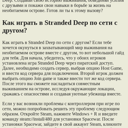
Deep. Создавай свою историю выживания, объединяй усилия
с друзьями и покажи свои навыки в борьбе за жизнь на
необитаемом острове. Готов ли ты к этому вызову?
Как играть в Stranded Deep по сети с
другом?
Как играть в Stranded Deep по сети с другом? Если тебе
хочется окунуться в захватывающий мир выживания на
необитаемом острове вместе с другом, то вот небольшой гайд
для тебя. Для начала, убедитесь, что у обоих игроков
установлена игра Stranded Deep через пиратский доступ.
Далее, необходимо создать сервер, выбрав опцию Host Game,
и ввести код сервера для подключения. Второй игрок должен
выбрать опцию Join game и также ввести тот же код сервера.
После этого вы сможете насладиться совместным
выживанием на острове, исследуя окружающие локации,
сражаясь с опасностями и создавая уютные убежища вместе.
Если у вас возникли проблемы с контроллером при игре по
сети, можно попробовать решить эту проблему следующим
образом. Откройте Steam, нажмите Windows + R и введите
команду steam://install/480 для установки Spacewar. После
установки Spacewar, зайдите в свой аккаунт Steam, кликните