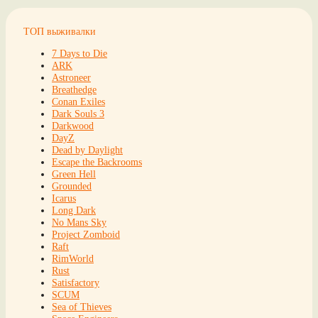
ТОП выживалки
7 Days to Die
ARK
Astroneer
Breathedge
Conan Exiles
Dark Souls 3
Darkwood
DayZ
Dead by Daylight
Escape the Backrooms
Green Hell
Grounded
Icarus
Long Dark
No Mans Sky
Project Zomboid
Raft
RimWorld
Rust
Satisfactory
SCUM
Sea of Thieves