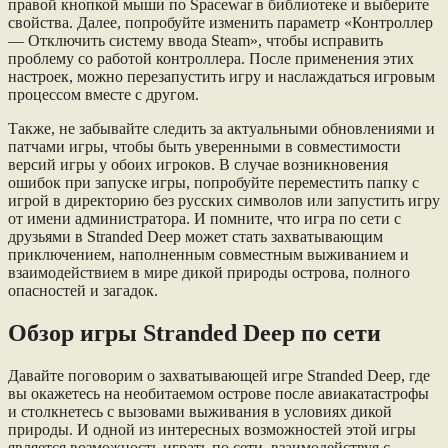
правой кнопкой мыши по Spacewar в библиотеке и выберите
свойства. Далее, попробуйте изменить параметр «Контроллер
— Отключить систему ввода Steam», чтобы исправить
проблему со работой контроллера. После применения этих
настроек, можно перезапустить игру и наслаждаться игровым
процессом вместе с другом.
Также, не забывайте следить за актуальными обновлениями и
патчами игры, чтобы быть уверенными в совместимости
версий игры у обоих игроков. В случае возникновения
ошибок при запуске игры, попробуйте переместить папку с
игрой в директорию без русских символов или запустить игру
от имени администратора. И помните, что игра по сети с
друзьями в Stranded Deep может стать захватывающим
приключением, наполненным совместным выживанием и
взаимодействием в мире дикой природы острова, полного
опасностей и загадок.
Обзор игры Stranded Deep по сети
Давайте поговорим о захватывающей игре Stranded Deep, где
вы окажетесь на необитаемом острове после авиакатастрофы
и столкнетесь с вызовами выживания в условиях дикой
природы. И одной из интересных возможностей этой игры
является возможность играть по сети, взаимодействуя с