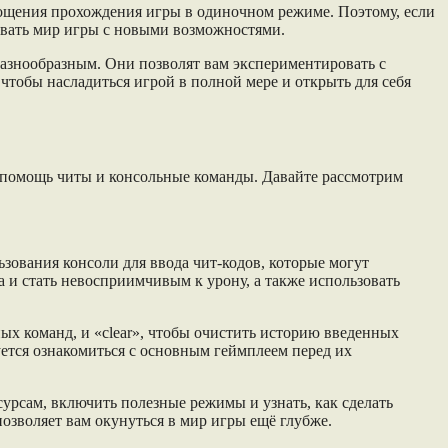
прощения прохождения игры в одиночном режиме. Поэтому, если
довать мир игры с новыми возможностями.
 разнообразным. Они позволят вам экспериментировать с
чтобы насладиться игрой в полной мере и открыть для себя
на помощь читы и консольные команды. Давайте рассмотрим
льзования консоли для ввода чит-кодов, которые могут
а и стать невосприимчивым к урону, а также использовать
ных команд, и «clear», чтобы очистить историю введенных
уется ознакомиться с основным геймплеем перед их
сурсам, включить полезные режимы и узнать, как сделать
озволяет вам окунуться в мир игры ещё глубже.