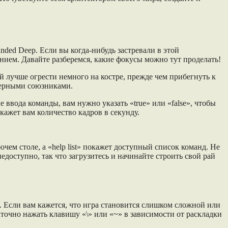
ded Deep. Если вы когда-нибудь застревали в этой
ением. Давайте разберемся, какие фокусы можно тут проделать!
й лучше огрести немного на костре, прежде чем прибегнуть к
 верными союзниками.
 ввода команды, вам нужно указать «true» или «false», чтобы
окажет вам количество кадров в секунду.
чем столе, а «help list» покажет доступный список команд. Не
едоступно, так что загрузитесь и начинайте строить свой рай
. Если вам кажется, что игра становится слишком сложной или
аточно нажать клавишу «\» или «~» в зависимости от раскладки