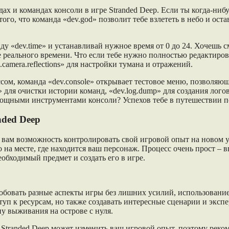
х и командах консоли в игре Stranded Deep. Если ты когда-нибуд
ого, что команда «dev.god» позволит тебе взлететь в небо и ост
ду «dev.time» и устанавливай нужное время от 0 до 24. Хочешь с
е реального времени. Что если тебе нужно полностью редактир
s.camera.reflections» для настройки тумана и отражений.
ом, команда «dev.console» открывает тестовое меню, позволяюще
 для очистки истории команд, «dev.log.dump» для создания логов
ощными инструментами консоли? Успехов тебе в путешествии по
nded Deep
ет вам возможность контролировать свой игровой опыт на новом
на месте, где находится ваш персонаж. Процесс очень прост – вв
обходимый предмет и создать его в игре.
робовать разные аспекты игры без лишних усилий, использовани
уп к ресурсам, но также создавать интересные сценарии и эксп
у выживания на острове с нуля.
 Stranded Deep может изменить ваш игровой опыт, поэтому реко