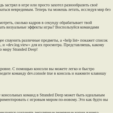
ь застрял в игре или просто захотел разнообразить своё
аваться невредимым. Теперь ты можешь летать, исследуя мир без
мотреть, сколько кадров в секунду обрабатывает твой
овать визуальные эффекты игры? Воспользуйся командами
е спаунить различные предметы, а «help list» покажет список
, и «dev.log.view» для их просмотра. Представляешь, какому
 миру Stranded Deep!
 уровне. С помощью консоли вы можете легко и быстро
едите команду dev.console true в консоль и нажмите клавишу
е консольных команд в Stranded Deep может быть идеальным
ериментировать с игровым миром по-новому. Это как будто вы
мендуется сохранять регулярные резервные копии вашего