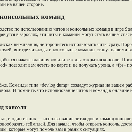
ами на вашей стороне.
 консольных команд
одство по использованию читов и консольных команд в игре Stran
прячутся в зарослях, эти читы и команды могут стать вашим спас
оисках выживания, не торопитесь использовать читы сразу. Поро
 и змей, вот где чит-коды и консольные команды станут вашими
обится нажать клавишу «\» или «~» для открытия консоли. После
d» позволит вам летать по карте и не получать урона, а «fps» п
бже. Команды типа «dev.log.dump» создадут журнал на вашем рабо
ввода. И помните, что использование читов и команд в онлайне н
нд консоли
пыт, и один из них — использование чит-кодов и команд консоли
знообразить геймплей. Для начала, чтобы открыть консоль, дост
ды, которые могут помочь вам в разных ситуациях.