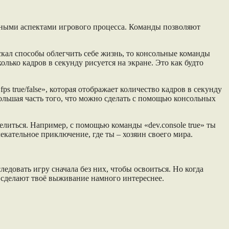
чными аспектами игрового процесса. Команды позволяют
искал способы облегчить себе жизнь, то консольные команды
олько кадров в секунду рисуется на экране. Это как будто
s true/false», которая отображает количество кадров в секунду
большая часть того, что можно сделать с помощью консольных
елиться. Например, с помощью команды «dev.console true» ты
кательное приключение, где ты – хозяин своего мира.
довать игру сначала без них, чтобы освоиться. Но когда
е сделают твоё выживание намного интереснее.