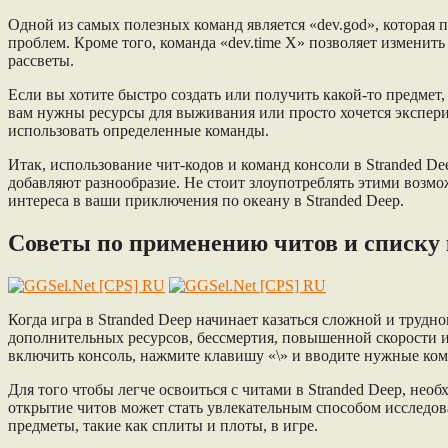
Одной из самых полезных команд является «dev.god», которая 
проблем. Кроме того, команда «dev.time X» позволяет изменить
рассветы.
Если вы хотите быстро создать или получить какой-то предмет, 
вам нужны ресурсы для выживания или просто хочется экспериме
использовать определенные команды.
Итак, использование чит-кодов и команд консоли в Stranded 
добавляют разнообразие. Не стоит злоупотреблять этими возмо
интереса в ваши приключения по океану в Stranded Deep.
Советы по применению читов и списку
Когда игра в Stranded Deep начинает казаться сложной и тру
дополнительных ресурсов, бессмертия, повышенной скорости и
включить консоль, нажмите клавишу «\» и вводите нужные кома
Для того чтобы легче освоиться с читами в Stranded Deep, нео
открытие читов может стать увлекательным способом исследова
предметы, такие как сплиты и плоты, в игре.