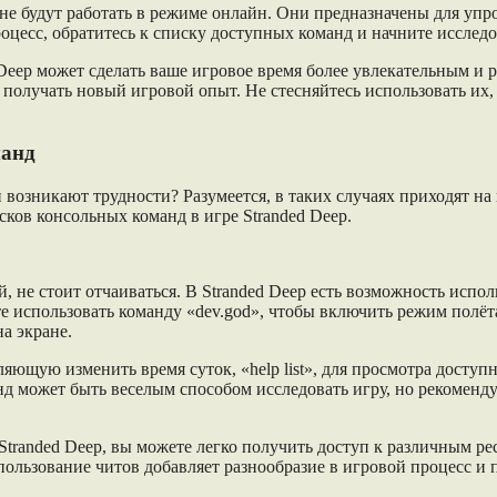
p не будут работать в режиме онлайн. Они предназначены для у
роцесс, обратитесь к списку доступных команд и начните иссле
 Deep может сделать ваше игровое время более увлекательным и
получать новый игровой опыт. Не стесняйтесь использовать их, 
манд
и возникают трудности? Разумеется, в таких случаях приходят 
ков консольных команд в игре Stranded Deep.
й, не стоит отчаиваться. В Stranded Deep есть возможность испо
е использовать команду «dev.god», чтобы включить режим полёт
на экране.
яющую изменить время суток, «help list», для просмотра доступ
нд может быть веселым способом исследовать игру, но рекоменд
Stranded Deep, вы можете легко получить доступ к различным ре
льзование читов добавляет разнообразие в игровой процесс и п