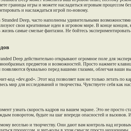
яете границы игры и можете насладиться игровым процессом без
ентировать и наслаждаться игрой по-новому.
в Stranded Deep, часто наполнены удивительными возможностям
изуют свои креативные идеи в игровом мире. В конце концов, кон
в жизнь самые смелые фантазии. Не бойтесь экспериментировать
одов
randed Deep действительно открывают огромное поле для экспер
разнообразных предметов и возможностей. Просто нажмите клавиш
ы появляются буквально перед вашими глазами, облегчая ваши в
ит-код «dev.god». Этот код позволяет вам не только летать по к
весь мир для исследований и творчества. Чувствуете себя как н
момент узнать скорость кадров на вашем экране. Это не просто ст
ым поворотом, будьте на шаг впереди опасностей и вызовов. И 
емому веселью и творчеству. Они дают вам контроль над игровы
даться процессом, и чит-коды в этом смысле просто неоценимы. 