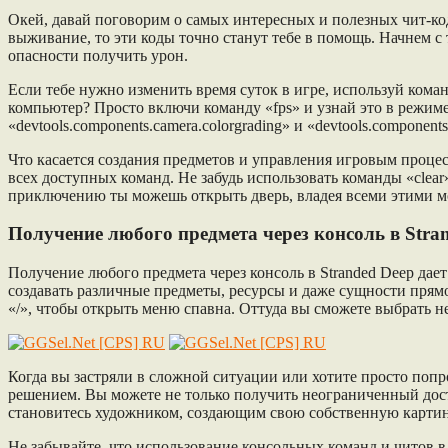
Окей, давай поговорим о самых интересных и полезных чит-кода
выживание, то эти коды точно станут тебе в помощь. Начнем с т
опасности получить урон.
Если тебе нужно изменить время суток в игре, используй коман
компьютер? Просто включи команду «fps» и узнай это в режим
«devtools.components.camera.colorgrading» и «devtools.component
Что касается создания предметов и управления игровым процесс
всех доступных команд. Не забудь использовать команды «clear»
приключению ты можешь открыть дверь, владея всеми этими м
Получение любого предмета через консоль в Stra
Получение любого предмета через консоль в Stranded Deep да
создавать различные предметы, ресурсы и даже сущности прямо 
«/», чтобы открыть меню спавна. Оттуда вы сможете выбрать не
Когда вы застряли в сложной ситуации или хотите просто поп
решением. Вы можете не только получить неограниченный дост
становитесь художником, создающим свою собственную картин
Не забывайте, что использование консольных команд и читов в