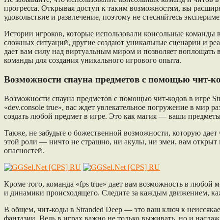
прогресса. Открывая доступ к таким возможностям, вы расшир
удовольствие и развлечение, поэтому не стесняйтесь эксперим
Истории игроков, которые использовали консольные команды 
сложных ситуаций, другие создают уникальные сценарии и реал
дает вам силу над виртуальным миром и позволяет воплощать 
команды для создания уникального игрового опыта.
Возможности спауна предметов с помощью чит-к
Возможности спауна предметов с помощью чит-кодов в игре St
«dev.console true», вас ждет увлекательное погружение в мир 
создать любой предмет в игре. Это как магия — ваши предмет
Также, не забудьте о божественной возможности, которую дает ч
этой роли — ничто не страшно, ни акулы, ни змеи, вам открыт 
опасностей.
Кроме того, команда «fps true» дает вам возможность в любой 
и динамики происходящего. Следите за каждым движением, кажд
В общем, чит-коды в Stranded Deep — это ваш ключ к неиссяка
фантазии. Ведь в играх важно не только выживать, но и наслаж