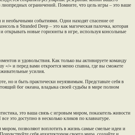
 лиопредных ограничений. Помните, что цель игры – это ваше
и и необычными событиями. Одни находят спасение от
соль в Stranded Deep – это как магическая палочка, которая
 и открывать новые горизонты в игре, используя консольные
иментов и удовольствия. Как только вы активируете команду
у «/» и перед вами откроется меню спавна, где вы сможете
ыживательные усилия.
арте, но и быть практически неуязвимым. Представьте себя в
астоящий бог океана, владыка своей судьбы в мире полном
атистика, это ваша связь с игровым миром, показатель живости
все это доступно в несколько кликов по клавиатуре.
м миром, позволяют воплотить в жизнь самые смелые идеи и
Почувствуйте себя архитектором своего мира, создайте и