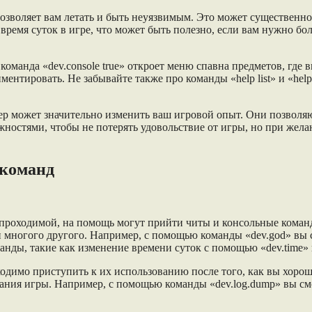
позволяет вам летать и быть неуязвимым. Это может существенн
 время суток в игре, что может быть полезно, если вам нужно бо
команда «dev.console true» откроет меню спавна предметов, где 
нтировать. Не забывайте также про команды «help list» и «help
Deep может значительно изменить ваш игровой опыт. Они позво
жностями, чтобы не потерять удовольствие от игры, но при жел
 команд
днопроходимой, на помощь могут прийти читы и консольные кома
 многого другого. Например, с помощью команды «dev.god» вы с
нды, такие как изменение времени суток с помощью «dev.time» ил
бходимо приступить к их использованию после того, как вы хоро
ния игры. Например, с помощью команды «dev.log.dump» вы смож