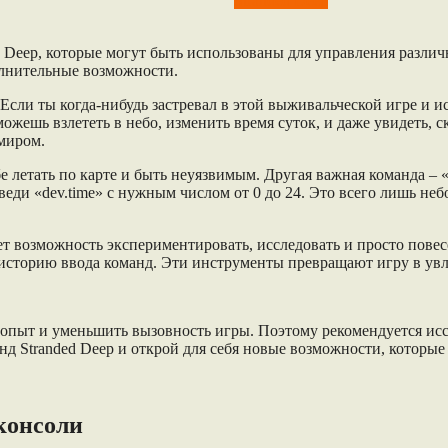
Stranded Deep
 Deep, которые могут быть использованы для управления разли
олнительные возможности.
 Если ты когда-нибудь застревал в этой выживальческой игре и 
ожешь взлететь в небо, изменить время суток, и даже увидеть, ск
 миром.
 летать по карте и быть неуязвимым. Другая важная команда – «fp
введи «dev.time» с нужным числом от 0 до 24. Это всего лишь не
т возможность экспериментировать, исследовать и просто повес
 историю ввода команд. Эти инструменты превращают игру в увле
опыт и уменьшить вызовность игры. Поэтому рекомендуется иссле
нд Stranded Deep и открой для себя новые возможности, которы
консоли