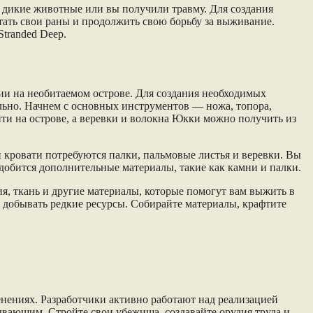
 дикие животные или вы получили травму. Для создания
отать свои раны и продолжить свою борьбу за выживание.
tranded Deep.
ии на необитаемом острове. Для создания необходимых
ельно. Начнем с основных инструментов — ножа, топора,
йти на острове, а веревки и волокна Юкки можно получить из
и кровати потребуются палки, пальмовые листья и веревки. Вы
адобится дополнительные материалы, такие как камни и палки.
ия, ткань и другие материалы, которые помогут вам выжить в
и добывать редкие ресурсы. Собирайте материалы, крафтите
ениях. Разработчики активно работают над реализацией
ывающим. Стройте свои убежища, создавайте орудия труда и