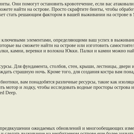
ты. Они помогут остановить кровотечение, если вас атаковали
можете найти на острове. Просто скрафтите бинты, чтобы обраб
ет стать решающим фактором в вашей выживании на острове в S
тся ключевыми элементами, определяющими ваш успех в выживан
которые вы сможете найти на острове или изготовить самостоят
палки, камни, веревки и волокна Юкки. Палки и камни можно на
сурсы. Для фундамента, столбов, стен, крыши, лестницы, двери 
еждать страшную ночь. Кроме того, для создания костра вам пон
биотики, вам понадобятся различные ресурсы, такие как изоляц
ать мотор и лодку, чтобы исследовать водные просторы острова 
ed Deep.
 в предвкушении ожидаемых обновлений и многообещающих измен
и сделать выживание на необитаемом острове еще более захват