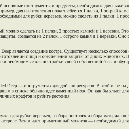
бой основные инструменты и предметы, необходимые для выжива
апример, для изготовления ножа требуется 1 палка, 1 острый кам
обходимый для рубки деревьев, можно сделать из 1 палки, 1 про
ый можно сделать из 1 палки, 2 простых камней и 1 веревки. Э
защиты, создается из 2 палок, 1 острого камня и 1 веревки. Он
eep является создание костра. Существует несколько способов 
приготовлении пищи и обеспечении защиты от диких животных. 
ки необходимые для постройки своей собственной базы и обустр
ded Deep — инструментах для добычи ресурсов. В этой игре ты 
ервым в списке обычно идет каменный нож. Он как бы хлыст для
личных крафтов и рубить растения.
нужен для рубки деревьев, разбора построек и сбора материало
а острове. Затем идет примитивный молоток — необходимый для с