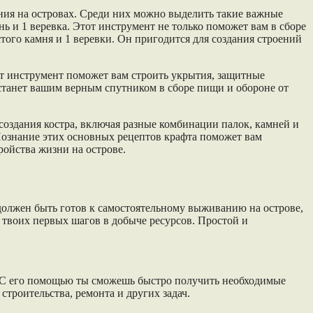
ния на островах. Среди них можно выделить такие важные
ень и 1 веревка. Этот инструмент не только поможет вам в сборе
стого камня и 1 веревки. Он пригодится для создания строений
тот инструмент поможет вам строить укрытия, защитные
о станет вашим верным спутником в сборе пищи и обороне от
создания костра, включая разные комбинации палок, камней и
Познание этих основных рецептов крафта поможет вам
ойства жизни на острове.
должен быть готов к самостоятельному выживанию на острове,
 твоих первых шагов в добыче ресурсов. Простой и
в. С его помощью ты сможешь быстро получить необходимые
троительства, ремонта и других задач.