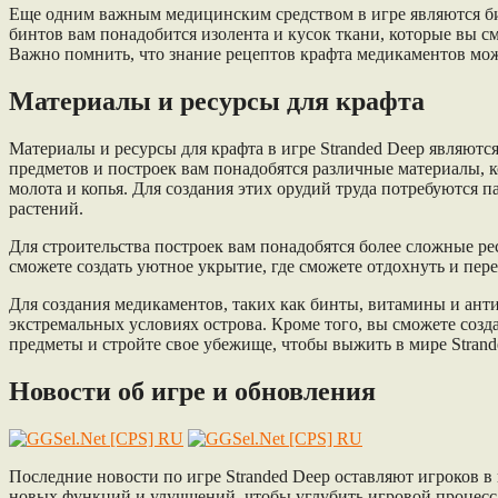
Еще одним важным медицинским средством в игре являются бин
бинтов вам понадобится изолента и кусок ткани, которые вы с
Важно помнить, что знание рецептов крафта медикаментов мож
Материалы и ресурсы для крафта
Материалы и ресурсы для крафта в игре Stranded Deep являю
предметов и построек вам понадобятся различные материалы, 
молота и копья. Для создания этих орудий труда потребуются 
растений.
Для строительства построек вам понадобятся более сложные ре
сможете создать уютное укрытие, где сможете отдохнуть и пер
Для создания медикаментов, таких как бинты, витамины и анти
экстремальных условиях острова. Кроме того, вы сможете созд
предметы и стройте свое убежище, чтобы выжить в мире Strand
Новости об игре и обновления
Последние новости по игре Stranded Deep оставляют игроков
новых функций и улучшений, чтобы углубить игровой процесс 