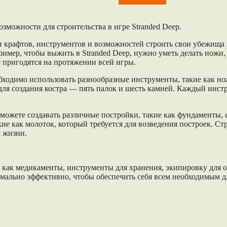
Stranded Deep
зможности для строительства в игре Stranded Deep.
и крафтов, инструментов и возможностей строить свои убежища н
мер, чтобы выжить в Stranded Deep, нужно уметь делать ножи, 
 пригодятся на протяжении всей игры.
ходимо использовать разнообразные инструменты, такие как но
А для создания костра — пять палок и шесть камней. Каждый инс
сможете создавать различные постройки, такие как фундаменты, 
ие как молоток, который требуется для возведения построек. Ст
я жизни.
 как медикаменты, инструменты для хранения, экипировку для ох
имально эффективно, чтобы обеспечить себя всем необходимым д