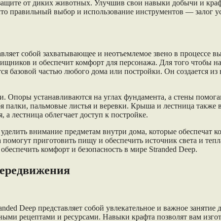
 защите от диких животных. Улучшив свои навыки добычи и кра
что правильный выбор и использование инструментов — залог у
тавляет собой захватывающее и неотъемлемое звено в процессе 
 хищников и обеспечит комфорт для персонажа. Для того чтобы н
ся базовой частью любого дома или постройки. Он создается из 
и. Опоры устанавливаются на углах фундамента, а стены помогаю
бя палки, пальмовые листья и веревки. Крыша и лестница также
 а лестница облегчает доступ к постройке.
уделить внимание предметам внутри дома, которые обеспечат ко
а помогут приготовить пищу и обеспечить источник света и тепл
обеспечить комфорт и безопасность в мире Stranded Deep.
передвижения
randed Deep представляет собой увлекательное и важное занятие
ными рецептами и ресурсами. Навыки крафта позволят вам изгот