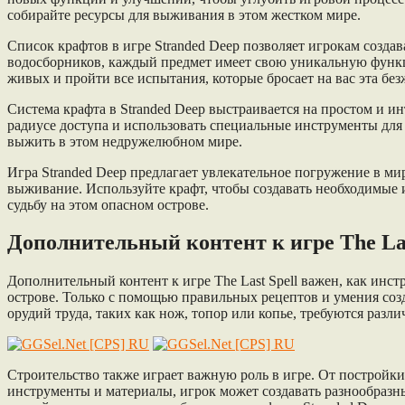
собирайте ресурсы для выживания в этом жестком мире.
Список крафтов в игре Stranded Deep позволяет игрокам созда
водосборников, каждый предмет имеет свою уникальную функц
живых и пройти все испытания, которые бросает на вас эта без
Система крафта в Stranded Deep выстраивается на простом и и
радиусе доступа и использовать специальные инструменты для
выжить в этом недружелюбном мире.
Игра Stranded Deep предлагает увлекательное погружение в ми
выживание. Используйте крафт, чтобы создавать необходимые и
судьбу на этом опасном острове.
Дополнительный контент к игре The Las
Дополнительный контент к игре The Last Spell важен, как инс
острове. Только с помощью правильных рецептов и умения созд
орудий труда, таких как нож, топор или копье, требуются раз
Строительство также играет важную роль в игре. От постройк
инструменты и материалы, игрок может создавать разнообразны