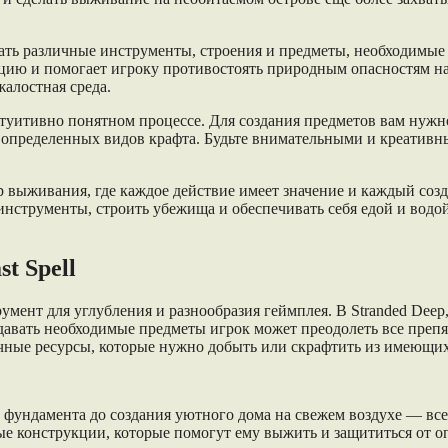
вать различные инструменты, строения и предметы, необходимые
ию и помогает игроку противостоять природным опасностям на о
жалостная среда.
нтуитивно понятном процессе. Для создания предметов вам нужн
 определенных видов крафта. Будьте внимательными и креативн
р выживания, где каждое действие имеет значение и каждый созд
нструменты, строить убежища и обеспечивать себя едой и водой
t Spell
трумент для углубления и разнообразия геймплея. В Stranded De
авать необходимые предметы игрок может преодолеть все препят
личные ресурсы, которые нужно добыть или скрафтить из имеющих
и фундамента до создания уютного дома на свежем воздухе — вс
е конструкции, которые помогут ему выжить и защититься от опа