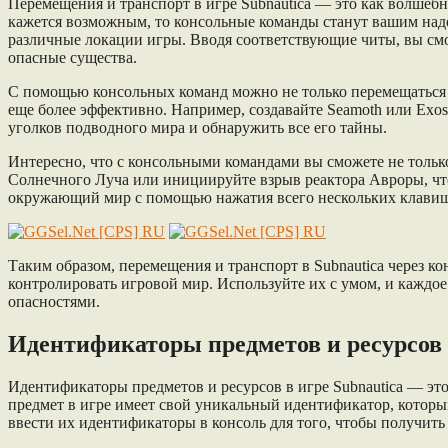
Перемещения и транспорт в игре Subnautica — это как волшебн
кажется возможным, то консольные команды станут вашим наде
различные локации игры. Вводя соответствующие читы, вы смо
опасные существа.
С помощью консольных команд можно не только перемещаться 
еще более эффективно. Например, создавайте Seamoth или Exosu
уголков подводного мира и обнаружить все его тайны.
Интересно, что с консольными командами вы сможете не тольк
Солнечного Луча или инициируйте взрыв реактора Авроры, что
окружающий мир с помощью нажатия всего нескольких клави
Таким образом, перемещения и транспорт в Subnautica через к
контролировать игровой мир. Используйте их с умом, и каж
опасностями.
Идентификаторы предметов и ресурсов
Идентификаторы предметов и ресурсов в игре Subnautica — эт
предмет в игре имеет свой уникальный идентификатор, который
ввести их идентификаторы в консоль для того, чтобы получить