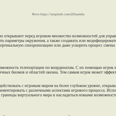
Фото https://unsplash.com/@luamtla
льно открывают перед игроком множество возможностей для уп
ять параметры окружения, а также создавать или модифицироват
ертикальную синхронизацию или даже ускорить процесс смены д
озможность телепортации по координатам. С их помощью игрок
личных биомов и областей океана. Тем самым игрок может эффек
действовать с игровым миром на более глубоком уровне, открыв
риментировать с различными аспектами игрового процесса. Испо
ть границы виртуального мира и насладиться новыми возможност