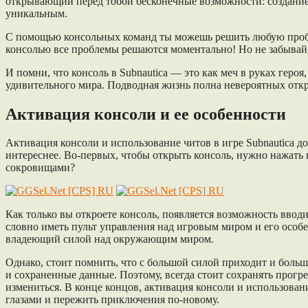
открывающий перед тобой бесконечные возможности: создание п
уникальным.
С помощью консольных команд ты можешь решить любую пробле
консолью все проблемы решаются моментально! Но не забывай, 
И помни, что консоль в Subnautica — это как меч в руках гер
удивительного мира. Подводная жизнь полна невероятных откр
Активация консоли и ее особенности
Активация консоли и использование читов в игре Subnautica до
интереснее. Во-первых, чтобы открыть консоль, нужно нажать н
сокровищами?
Как только вы откроете консоль, появляется возможность ввод
словно иметь пульт управления над игровым миром и его особ
владеющий силой над окружающим миром.
Однако, стоит помнить, что с большой силой приходит и больш
и сохраненные данные. Поэтому, всегда стоит сохранять прогр
измениться. В конце концов, активация консоли и использован
глазами и пережить приключения по-новому.