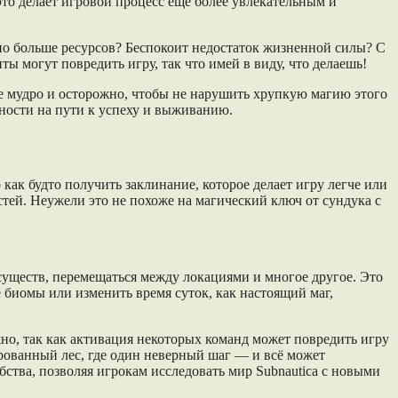
это делает игровой процесс еще более увлекательным и
о больше ресурсов? Беспокоит недостаток жизненной силы? С
 могут повредить игру, так что имей в виду, что делаешь!
ее мудро и осторожно, чтобы не нарушить хрупкую магию этого
дности на пути к успеху и выживанию.
 как будто получить заклинание, которое делает игру легче или
стей. Неужели это не похоже на магический ключ от сундука с
 существ, перемещаться между локациями и многое другое. Это
 биомы или изменить время суток, как настоящий маг,
жно, так как активация некоторых команд может повредить игру
арованный лес, где один неверный шаг — и всё может
ства, позволяя игрокам исследовать мир Subnautica с новыми