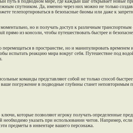
ый путь в подводном мире, где каждый шаг открывает новые при
жным спутником. Да, именно через них можно не только создав
жете телепортироваться в безопасные биомы или даже к запретн
моментально, но и получать доступ к различным транспортным 
it прямо из консоли, чтобы путешествовать быстрее и безопасне
о перемещаться в пространстве, но и манипулировать временем 
бы испытать реакцию мира вокруг себя. Путешествие под водой
ш.
онсольные команды представляют собой не только способ быстре
дое ваше погружение в подводные глубины станет неповторимы
о ключи, которые позволяют игроку получать определенные пре
 необходимо указать при использовании читов. Например, если 
 эти предметы в инвентаре вашего персонажа.