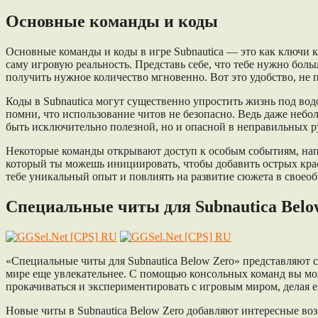
Основные команды и коды
Основные команды и коды в игре Subnautica — это как ключи к
саму игровую реальность. Представь себе, что тебе нужно боль
получить нужное количество мгновенно. Вот это удобство, не 
Коды в Subnautica могут существенно упростить жизнь под водо
помни, что использование читов не безопасно. Ведь даже небо
быть исключительно полезной, но и опасной в неправильных р
Некоторые команды открывают доступ к особым событиям, напр
который ты можешь инициировать, чтобы добавить острых крас
тебе уникальный опыт и повлиять на развитие сюжета в своео
Специальные читы для Subnautica Belo
«Специальные читы для Subnautica Below Zero» представляют
мире еще увлекательнее. С помощью консольных команд вы мож
прокачиваться и экспериментировать с игровым миром, делая 
Новые читы в Subnautica Below Zero добавляют интересные во