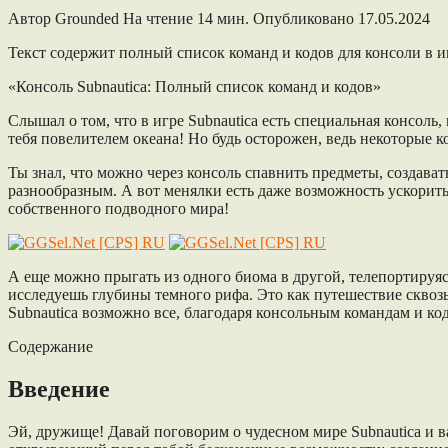
Автор
Grounded
На чтение
14 мин.
Опубликовано
17.05.2024
Текст содержит полный список команд и кодов для консоли в и
«Консоль Subnautica: Полный список команд и кодов»
Слышал о том, что в игре Subnautica есть специальная консоль
тебя повелителем океана! Но будь осторожен, ведь некоторые к
Ты знал, что можно через консоль спавнить предметы, создават
разнообразным. А вот менялки есть даже возможность ускорить
собственного подводного мира!
А еще можно прыгать из одного биома в другой, телепортируяс
исследуешь глубины темного рифа. Это как путешествие сквозь
Subnautica возможно все, благодаря консольным командам и ко
Содержание
Введение
Эй, дружище! Давай поговорим о чудесном мире Subnautica и 