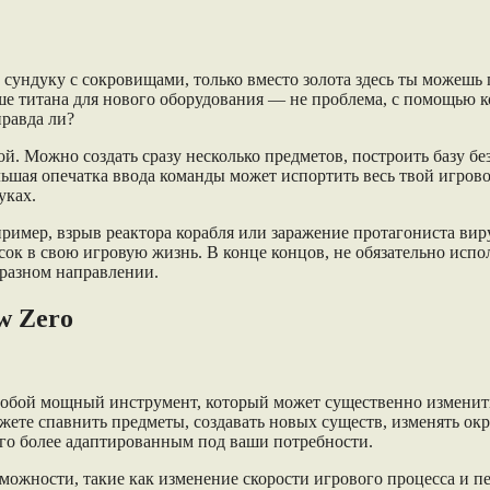
 сундуку с сокровищами, только вместо золота здесь ты можешь
ше титана для нового оборудования — не проблема, с помощью ко
правда ли?
й. Можно создать сразу несколько предметов, построить базу бе
льшая опечатка ввода команды может испортить весь твой игров
уках.
имер, взрыв реактора корабля или заражение протагониста вир
ок в свою игровую жизнь. В конце концов, не обязательно испо
бразном направлении.
w Zero
 собой мощный инструмент, который может существенно изменит
ете спавнить предметы, создавать новых существ, изменять ок
его более адаптированным под ваши потребности.
зможности, такие как изменение скорости игрового процесса и 