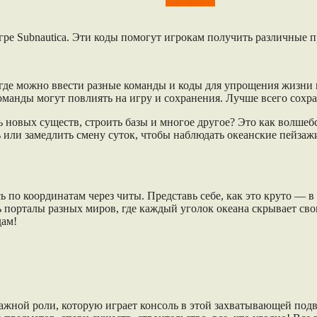
Subnautica
гре Subnautica. Эти коды помогут игрокам получить различные 
, где можно ввести разные команды и коды для упрощения жизни 
оманды могут повлиять на игру и сохранения. Лучше всего сохра
ь новых существ, строить базы и многое другое? Это как волшеб
 или замедлить смену суток, чтобы наблюдать океанские пейзаж
ь по координатам через читы. Представь себе, как это круто — 
 порталы разных миров, где каждый уголок океана скрывает свои
дам!
важной роли, которую играет консоль в этой захватывающей под