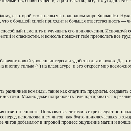
редметов, спавн существ, строительство, все, что угодно! Все 
му, с которой столкнешься в подводном мире Subnautica. Нужн
что с большой силой приходит и большая ответственность — читы
оя, способный изменить и улучшить его приключения. Используй 
ытий и опасностей, и консоль поможет тебе преодолеть все тру
бавляют новый уровень интереса и удобства для игроков. Да, это
а кнопку тильда (~) на клавиатуре, и это откроет мир возможно
ить различные команды, такие как спаунить предметы, создавать
енностями. Можно даже попробовать телепортироваться в разные
ая ответственность. Пользоваться читами в игре следует осторо
есс перед использованием читов, как будто приключаешься в зач
ие читов добавляют в игровой процесс ощущение магии и волшеб