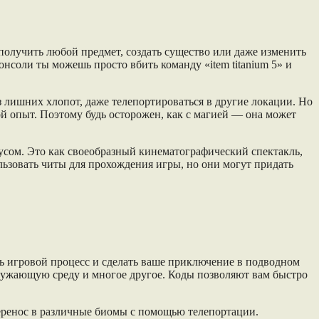
 получить любой предмет, создать существо или даже изменить
нсоли ты можешь просто вбить команду «item titanium 5» и
з лишних хлопот, даже телепортироваться в другие локации. Но
ой опыт. Поэтому будь осторожен, как с магией — она может
усом. Это как своеобразный кинематографический спектакль,
льзовать читы для прохождения игры, но они могут придать
ь игровой процесс и сделать ваше приключение в подводном
ружающую среду и многое другое. Коды позволяют вам быстро
перенос в различные биомы с помощью телепортации.