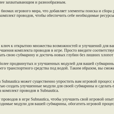
олее захватывающим и разнообразным.
биомах игрового мира, что добавляет элементы поиска и сбора 
ь комплект проводов, чтобы обеспечить себе необходимые ресур
й ключ к открытию множества возможностей и улучшений для ва
учшения комплекта проводов в игре. Просто введите соответств
чать свою субмарину и достичь новых глубин без лишних хлопот 
более продвинутых и улучшенных модулей для вашей субмарины 
го транспортного средства под водой. Таким образом, вы сможе
в Subnautica может существенно упростить вам игровой процесс 
тью создать улучшенные модули для своей субмарины и сделать 
 комплект проводов в Subnautica.
 проводов в игре Subnautica, чтобы улучшить свой игровой опыт
обходимые модули для вашей субмарины, обогатить игровой про