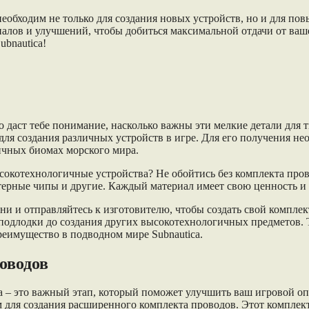
необходим не только для создания новых устройств, но и для п
лов и улучшений, чтобы добиться максимальной отдачи от ваше
ubnautica!
o даст тебе понимание, насколько важны эти мелкие детали для 
ля создания различных устройств в игре. Для его получения нео
ичных биомах морского мира.
сокотехнологичные устройства? Не обойтись без комплекта пров
ютерные чипы и другие. Каждый материал имеет свою ценность и 
ени и отправляйтесь к изготовителю, чтобы создать свой компле
подлодки до создания других высокотехнологичных предметов. 
реимущество в подводном мире Subnautica.
оводов
a – это важный этап, который поможет улучшить ваш игровой оп
 для создания расширенного комплекта проводов. Этот комплек