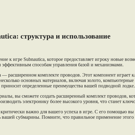
tica: структура и использование
е к игре Subnautica, которое предоставляет игроку новые возм
 и эффективным способам управления базой и механизмами.
ca — расширенном комплекте проводов. Этот компонент играет к
 несколько основных материалов, включая золото, компьютерны
и приносит определенные преимущества вашей подводной лодке.
ериалы, вы сможете создать расширенный комплект проводов, к
роизводить электронику более высокого уровня, что станет клю
 критически важно для вашего успеха в игре. С его помощью вы 
ь вашей субмарины. Помните, что правильное применение этого