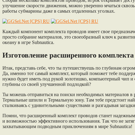
Собрав несколько комплектов проводов, игрок открывает досту
улучшение скорости движения, можно уверенно мчаться сквоз
работы субмарины даже в самых отдаленных уголках.
Каждый компонент комплекта проводов имеет свое предназначе
просто собрание материалов, это своеобразный ключ к развит
океану в игре Subnautica.
Изготовление расширенного комплекта
Итак, представь себе, что ты путешествуешь по глубинам огро
Да, именно тот самый комплект, который поможет тебе поддер
нужно будет иметь под рукой золотишко, компьютерный чип и о
глубины со своей улучшенной подлодкой?
Ты можешь отправиться на поиски необходимых материалов в 
Термальные шпили и Термальную зону. Там тебе предстоит найт
сталкиваясь с удивительными существами и разгадывая загадк
Помни, что расширенный комплект проводов станет надежным
и возможностью эффективного использования. Так что не затя
захватывающим подводным приключениям в мире Subnautica!