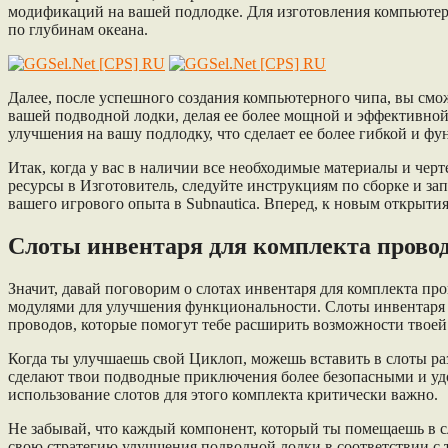
модификаций на вашей подлодке. Для изготовления компьютер
по глубинам океана.
Далее, после успешного создания компьютерного чипа, вы смо
вашей подводной лодки, делая ее более мощной и эффективно
улучшения на вашу подлодку, что сделает ее более гибкой и ф
Итак, когда у вас в наличии все необходимые материалы и че
ресурсы в Изготовитель, следуйте инструкциям по сборке и за
вашего игрового опыта в Subnautica. Вперед, к новым открыт
Слоты инвентаря для комплекта прово
Значит, давай поговорим о слотах инвентаря для комплекта пров
модулями для улучшения функциональности. Слоты инвентаря 
проводов, которые помогут тебе расширить возможности твоей
Когда ты улучшаешь свой Циклоп, можешь вставить в слоты р
сделают твои подводные приключения более безопасными и уд
использование слотов для этого комплекта критически важно.
Не забывай, что каждый компонент, который ты помещаешь в с
свою стратегию улучшения подводной лодки в соответствии с 