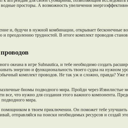
п к апгрейдам для своей субмарины, позволяющим исследовать в
ь водные просторы. А возможность увеличения энергоэффектив
ние и, будучи в нужной комбинации, открывает бесконечные во
ию и преодолению трудностей. В итоге комплект проводов стан
 проводов
много океана в игре Subnautica, и тебе необходимо создать рас
живать энергию и функциональность твоего судна на нужном ур
бычный комплект проводов. Не так уж и сложно, правда? Уже пр
различные биомы подводного мира. Пройди через Извилистые мо
и все, что нужно для создания этого важного компонента. Предс
и подводного мира.
 помощником в твоем приключении. Он поможет тебе улучшить 
гивай, отправляйся на поиски необходимых ресурсов и создай э