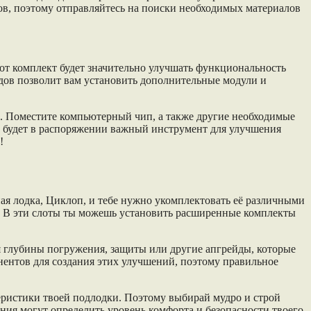
ов, поэтому отправляйтесь на поиски необходимых материалов
от комплект будет значительно улучшать функциональность
дов позволит вам установить дополнительные модули и
в. Поместите компьютерный чип, а также другие необходимые
ас будет в распоряжении важный инструмент для улучшения
!
дная лодка, Циклоп, и тебе нужно укомплектовать её различными
. В эти слоты ты можешь установить расширенные комплекты
 глубины погружения, защиты или другие апгрейды, которые
ентов для создания этих улучшений, поэтому правильное
теристики твоей подлодки. Поэтому выбирай мудро и строй
ния могут определить уровень комфорта и безопасности твоего