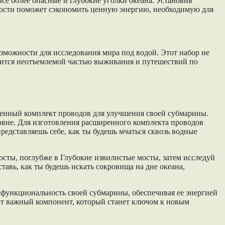
се более опасные и глубокие уголки океана. Установив
ности поможет сэкономить ценную энергию, необходимую для
зможности для исследования мира под водой. Этот набор не
овится неотъемлемой частью выживания и путешествий по
ширенный комплект проводов для улучшения своей субмарины.
овне. Для изготовления расширенного комплекта проводов
едставляешь себе, как ты будешь мчаться сквозь водные
сты, поглубже в Глубокие извилистые мосты, затем исследуй
тавь, как ты будешь искать сокровища на дне океана,
функциональность своей субмарины, обеспечивая ее энергией
тот важный компонент, который станет ключом к новым