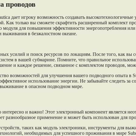
а проводов
tica дает игроку возможность создавать высокотехнологичные у
й. Как только вы сможете скрафтить расширенный комплект про
го модуля для повышения эффективности энергопотребления или
и выживания в безжалостном океане.
ых усилий и поиск ресурсов по локациям. После того, как вы 
 систем в вашей субмарине. Помните, что правильное использов
чшение и каждое решение, связанное с комплектом проводов, мож
тво возможностей для улучшения вашего подводного опыта в Su
 эффективное использование энергии. Не забывайте следить за 
 выживание в опасном подводном мире.
но интересно и важно! Этот электронный компонент является нео
еет разнообразное применение и может быть использован для про
стройств, таких как модуль электроники, инструменты для выж
хнологий, необходимых для успешного проживания в мире Subna