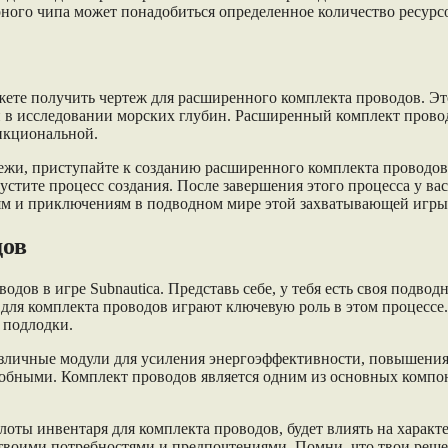
ного чипа может понадобиться определенное количество ресурс
жете получить чертеж для расширенного комплекта проводов. Эт
й в исследовании морских глубин. Расширенный комплект прово
ункциональной.
ртежи, приступайте к созданию расширенного комплекта проводо
пустите процесс создания. После завершения этого процесса у в
иям и приключениям в подводном мире этой захватывающей игры
дов
одов в игре Subnautica. Представь себе, у тебя есть своя подво
для комплекта проводов играют ключевую роль в этом процессе
 подлодки.
азличные модули для усиления энергоэффективности, повышения
обными. Комплект проводов является одним из основных компон
лоты инвентаря для комплекта проводов, будет влиять на харак
твоими потребностями и предпочтениями. Помни, что твои реше