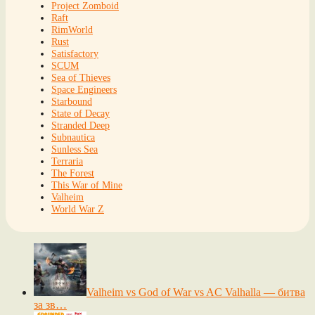
Project Zomboid
Raft
RimWorld
Rust
Satisfactory
SCUM
Sea of Thieves
Space Engineers
Starbound
State of Decay
Stranded Deep
Subnautica
Sunless Sea
Terraria
The Forest
This War of Mine
Valheim
World War Z
Valheim vs God of War vs AC Valhalla — битва
за зв…