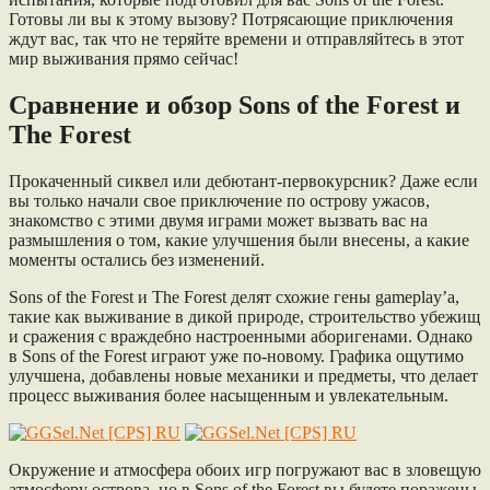
Готовы ли вы к этому вызову? Потрясающие приключения
ждут вас, так что не теряйте времени и отправляйтесь в этот
мир выживания прямо сейчас!
Сравнение и обзор Sons of the Forest и
The Forest
Прокаченный сиквел или дебютант-первокурсник? Даже если
вы только начали свое приключение по острову ужасов,
знакомство с этими двумя играми может вызвать вас на
размышления о том, какие улучшения были внесены, а какие
моменты остались без изменений.
Sons of the Forest и The Forest делят схожие гены gameplay’а,
такие как выживание в дикой природе, строительство убежищ
и сражения с враждебно настроенными аборигенами. Однако
в Sons of the Forest играют уже по-новому. Графика ощутимо
улучшена, добавлены новые механики и предметы, что делает
процесс выживания более насыщенным и увлекательным.
Окружение и атмосфера обоих игр погружают вас в зловещую
атмосферу острова, но в Sons of the Forest вы будете поражены