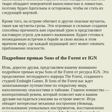
твари обладают невероятной выносливостью и ловкостью,
поэтому будьте бдительны и осторожны, чтобы не стать их
следующей жертвой.
Кроме того, на острове обитают и другие опасные мутанты,
такие как мутанты-грозы. Эти огромные и сильные создания
способны причинить вам серьезный урон и представляют
настоящую угрозу для вашего выживания. Будьте готовы к
неожиданным встречам и борьбе за свою жизнь в этом
мрачном мире, где каждый шуршащий лист может означать
приближение опасности.
Подробное превью Sons of the Forest от IGN
Итак, дорогие друзья, представляем вашему вниманию
подробное превью игры Sons of the Forest от ресурса IGN. Это
продолжение легендарного хоррора The Forest, созданного
студией Endnight Games. В Sons of the Forest вас ждет
захватывающее путешествие по открытому миру,
наполненному опасностями и тайнами. Главное новшество —
кооперативный режим, который позволит вам и вашим
друзьям насладиться ужасами на острове вместе. Игра
обещает интересные механики построения убежища,
использование уникальных инструментов, восстановление