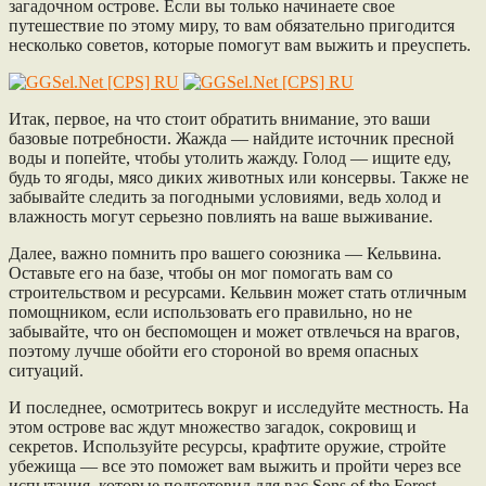
загадочном острове. Если вы только начинаете свое
путешествие по этому миру, то вам обязательно пригодится
несколько советов, которые помогут вам выжить и преуспеть.
Итак, первое, на что стоит обратить внимание, это ваши
базовые потребности. Жажда — найдите источник пресной
воды и попейте, чтобы утолить жажду. Голод — ищите еду,
будь то ягоды, мясо диких животных или консервы. Также не
забывайте следить за погодными условиями, ведь холод и
влажность могут серьезно повлиять на ваше выживание.
Далее, важно помнить про вашего союзника — Кельвина.
Оставьте его на базе, чтобы он мог помогать вам со
строительством и ресурсами. Кельвин может стать отличным
помощником, если использовать его правильно, но не
забывайте, что он беспомощен и может отвлечься на врагов,
поэтому лучше обойти его стороной во время опасных
ситуаций.
И последнее, осмотритесь вокруг и исследуйте местность. На
этом острове вас ждут множество загадок, сокровищ и
секретов. Используйте ресурсы, крафтите оружие, стройте
убежища — все это поможет вам выжить и пройти через все
испытания, которые подготовил для вас Sons of the Forest.