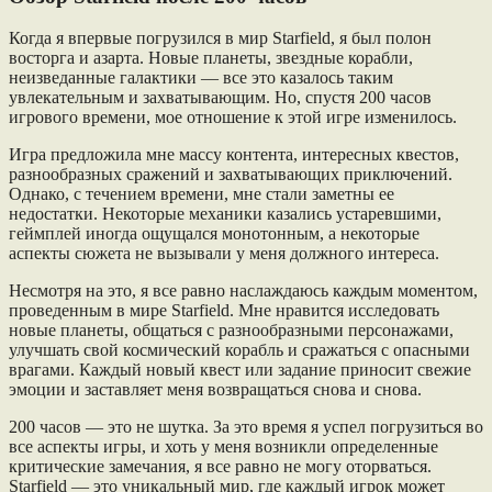
Когда я впервые погрузился в мир Starfield, я был полон
восторга и азарта. Новые планеты, звездные корабли,
неизведанные галактики — все это казалось таким
увлекательным и захватывающим. Но, спустя 200 часов
игрового времени, мое отношение к этой игре изменилось.
Игра предложила мне массу контента, интересных квестов,
разнообразных сражений и захватывающих приключений.
Однако, с течением времени, мне стали заметны ее
недостатки. Некоторые механики казались устаревшими,
геймплей иногда ощущался монотонным, а некоторые
аспекты сюжета не вызывали у меня должного интереса.
Несмотря на это, я все равно наслаждаюсь каждым моментом,
проведенным в мире Starfield. Мне нравится исследовать
новые планеты, общаться с разнообразными персонажами,
улучшать свой космический корабль и сражаться с опасными
врагами. Каждый новый квест или задание приносит свежие
эмоции и заставляет меня возвращаться снова и снова.
200 часов — это не шутка. За это время я успел погрузиться во
все аспекты игры, и хоть у меня возникли определенные
критические замечания, я все равно не могу оторваться.
Starfield — это уникальный мир, где каждый игрок может