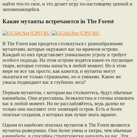
найти что-то свое, и это делает игру по-настоящему ценной и
запоминающейся.
Какие мутанты встречаются in The Forest
В The Forest вам придется столкнуться с разнообразными
мутантами, которые окружают вас на мрачном острове.
Каждый из них представляет уникальную угрозу и требует
особого подхода. На этом острове водятся какие-то пугающие
твари, которые готовы напасть в любой момент. Но в этом
мире не все так просто, как кажется, и мутанты могут
оказаться не только страшными, но и умными. Какие же
ужасы поджидают вас в глубинах леса?
Первым мутантом, с которым вы столкнетесь, будут обычные
каннибалы. Они агрессивны, безжалостны и готовы атаковать
вас в любой момент. Но не расслабляйтесь, ведь далеко не
только они населяют этот зловещий остров. Есть и более
опасные создания, о которых вам лучше знать заранее.
Одним из наиболее опасных мутантов в The Forest являются
мутанты-разведчики. Они более умны и хитры, чем обычные
каннибалы, и способны стратегически нападать на вас. Эти