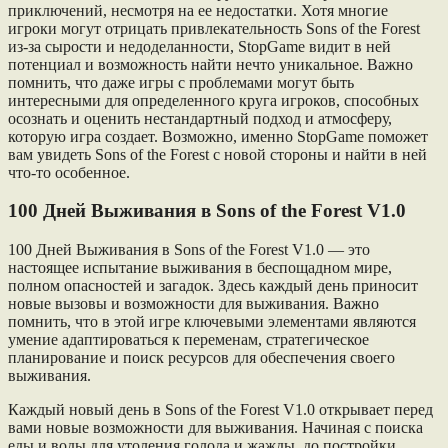
приключений, несмотря на ее недостатки. Хотя многие
игроки могут отрицать привлекательность Sons of the Forest
из-за сырости и недоделанности, StopGame видит в ней
потенциал и возможность найти нечто уникальное. Важно
помнить, что даже игры с проблемами могут быть
интересными для определенного круга игроков, способных
осознать и оценить нестандартный подход и атмосферу,
которую игра создает. Возможно, именно StopGame поможет
вам увидеть Sons of the Forest с новой стороны и найти в ней
что-то особенное.
100 Дней Выживания в Sons of the Forest V1.0
100 Дней Выживания в Sons of the Forest V1.0 — это
настоящее испытание выживания в беспощадном мире,
полном опасностей и загадок. Здесь каждый день приносит
новые вызовы и возможности для выживания. Важно
помнить, что в этой игре ключевыми элементами являются
умение адаптироваться к переменам, стратегическое
планирование и поиск ресурсов для обеспечения своего
выживания.
Каждый новый день в Sons of the Forest V1.0 открывает перед
вами новые возможности для выживания. Начиная с поиска
еды и воды для утоления голода и жажды, до постройки