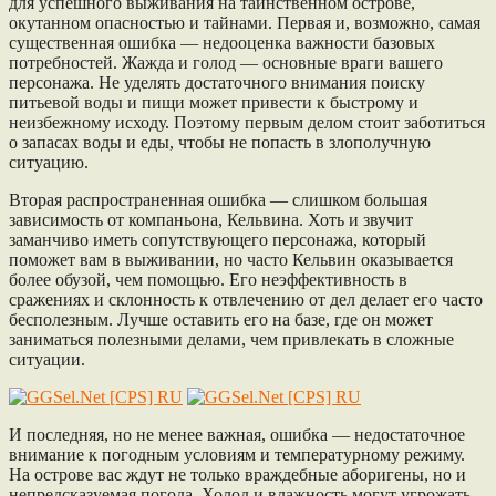
для успешного выживания на таинственном острове,
окутанном опасностью и тайнами. Первая и, возможно, самая
существенная ошибка — недооценка важности базовых
потребностей. Жажда и голод — основные враги вашего
персонажа. Не уделять достаточного внимания поиску
питьевой воды и пищи может привести к быстрому и
неизбежному исходу. Поэтому первым делом стоит заботиться
о запасах воды и еды, чтобы не попасть в злополучную
ситуацию.
Вторая распространенная ошибка — слишком большая
зависимость от компаньона, Кельвина. Хоть и звучит
заманчиво иметь сопутствующего персонажа, который
поможет вам в выживании, но часто Кельвин оказывается
более обузой, чем помощью. Его неэффективность в
сражениях и склонность к отвлечению от дел делает его часто
бесполезным. Лучше оставить его на базе, где он может
заниматься полезными делами, чем привлекать в сложные
ситуации.
И последняя, но не менее важная, ошибка — недостаточное
внимание к погодным условиям и температурному режиму.
На острове вас ждут не только враждебные аборигены, но и
непредсказуемая погода. Холод и влажность могут угрожать