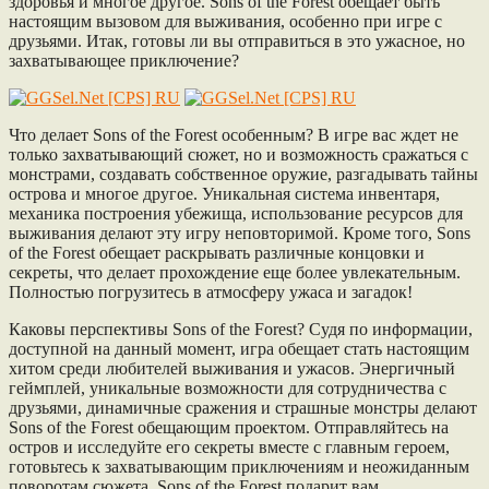
здоровья и многое другое. Sons of the Forest обещает быть
настоящим вызовом для выживания, особенно при игре с
друзьями. Итак, готовы ли вы отправиться в это ужасное, но
захватывающее приключение?
Что делает Sons of the Forest особенным? В игре вас ждет не
только захватывающий сюжет, но и возможность сражаться с
монстрами, создавать собственное оружие, разгадывать тайны
острова и многое другое. Уникальная система инвентаря,
механика построения убежища, использование ресурсов для
выживания делают эту игру неповторимой. Кроме того, Sons
of the Forest обещает раскрывать различные концовки и
секреты, что делает прохождение еще более увлекательным.
Полностью погрузитесь в атмосферу ужаса и загадок!
Каковы перспективы Sons of the Forest? Судя по информации,
доступной на данный момент, игра обещает стать настоящим
хитом среди любителей выживания и ужасов. Энергичный
геймплей, уникальные возможности для сотрудничества с
друзьями, динамичные сражения и страшные монстры делают
Sons of the Forest обещающим проектом. Отправляйтесь на
остров и исследуйте его секреты вместе с главным героем,
готовьтесь к захватывающим приключениям и неожиданным
поворотам сюжета. Sons of the Forest подарит вам