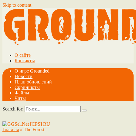
Skip to content
О сайте
Контакты
О игре Grounded
Новости
План обновлений
Скриншоты
Файлы
Читы
Search for:
Главная
»
The Forest