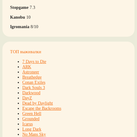
Stopgame
7.3
Kanobu
10
Igromania
8/10
ТОП выживалки
7 Days to Die
ARK
Astroneer
Breathedge
Conan Exiles
Dark Souls 3
Darkwood
DayZ
Dead by Daylight
Escape the Backrooms
Green Hell
Grounded
Icarus
Long Dark
No Mans Sky