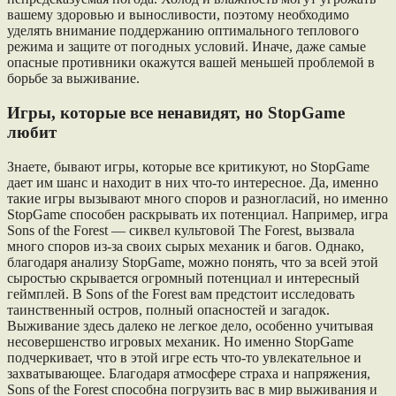
вашему здоровью и выносливости, поэтому необходимо
уделять внимание поддержанию оптимального теплового
режима и защите от погодных условий. Иначе, даже самые
опасные противники окажутся вашей меньшей проблемой в
борьбе за выживание.
Игры, которые все ненавидят, но StopGame
любит
Знаете, бывают игры, которые все критикуют, но StopGame
дает им шанс и находит в них что-то интересное. Да, именно
такие игры вызывают много споров и разногласий, но именно
StopGame способен раскрывать их потенциал. Например, игра
Sons of the Forest — сиквел культовой The Forest, вызвала
много споров из-за своих сырых механик и багов. Однако,
благодаря анализу StopGame, можно понять, что за всей этой
сыростью скрывается огромный потенциал и интересный
геймплей. В Sons of the Forest вам предстоит исследовать
таинственный остров, полный опасностей и загадок.
Выживание здесь далеко не легкое дело, особенно учитывая
несовершенство игровых механик. Но именно StopGame
подчеркивает, что в этой игре есть что-то увлекательное и
захватывающее. Благодаря атмосфере страха и напряжения,
Sons of the Forest способна погрузить вас в мир выживания и