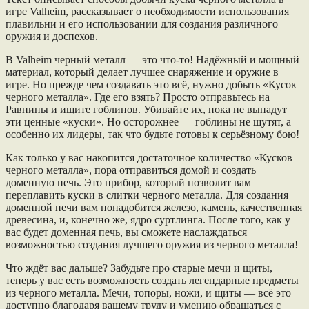
игре Valheim, рассказывает о необходимости использования
плавильни и его использовании для создания различного
оружия и доспехов.
В Valheim черный металл — это что-то! Надёжный и мощный
материал, который делает лучшее снаряжение и оружие в
игре. Но прежде чем создавать это всё, нужно добыть «Кусок
черного металла». Где его взять? Просто отправьтесь на
Равнины и ищите гоблинов. Убивайте их, пока не выпадут
эти ценные «куски». Но осторожнее — гоблины не шутят, а
особенно их лидеры, так что будьте готовы к серьёзному бою!
Как только у вас накопится достаточное количество «Кусков
черного металла», пора отправиться домой и создать
доменную печь. Это прибор, который позволит вам
переплавить куски в слитки черного металла. Для создания
доменной печи вам понадобится железо, камень, качественная
древесина, и, конечно же, ядро суртлинга. После того, как у
вас будет доменная печь, вы сможете наслаждаться
возможностью создания лучшего оружия из черного металла!
Что ждёт вас дальше? Забудьте про старые мечи и щиты,
теперь у вас есть возможность создать легендарные предметы
из черного металла. Мечи, топоры, ножи, и щиты — всё это
доступно благодаря вашему труду и умению обращаться с