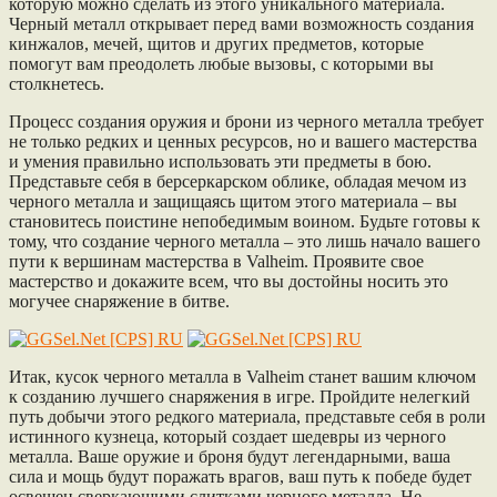
которую можно сделать из этого уникального материала.
Черный металл открывает перед вами возможность создания
кинжалов, мечей, щитов и других предметов, которые
помогут вам преодолеть любые вызовы, с которыми вы
столкнетесь.
Процесс создания оружия и брони из черного металла требует
не только редких и ценных ресурсов, но и вашего мастерства
и умения правильно использовать эти предметы в бою.
Представьте себя в берсеркарском облике, обладая мечом из
черного металла и защищаясь щитом этого материала – вы
становитесь поистине непобедимым воином. Будьте готовы к
тому, что создание черного металла – это лишь начало вашего
пути к вершинам мастерства в Valheim. Проявите свое
мастерство и докажите всем, что вы достойны носить это
могучее снаряжение в битве.
Итак, кусок черного металла в Valheim станет вашим ключом
к созданию лучшего снаряжения в игре. Пройдите нелегкий
путь добычи этого редкого материала, представьте себя в роли
истинного кузнеца, который создает шедевры из черного
металла. Ваше оружие и броня будут легендарными, ваша
сила и мощь будут поражать врагов, ваш путь к победе будет
освещен сверкающими слитками черного металла. Не