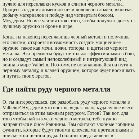
нужно для переплавки кусков в слитки черного металла.
Процесс создания доменной печи довольно сложен, включая
добычу материалов и победу над четвертым боссом,
Моудером. Но все усилия стоят того, чтобы получить доступ к
лучшему оружию и броне в игре.
Когда ты наконец переплавишь черный металл и получишь
его слитки, откроется возможность создать мощнейшее
оружие, такое как мечи, ножи, топоры, и щиты из черного
металла. Эти предметы будут не только эффективными в бою,
но и создадут самый непоколебимый и интригующий вид
воина в мире Valheim. Поэтому, не останавливайся на пути к
черному металлу, и владей оружием, которое будет восхищать
и пугать твоих врагов.
Где найти руду черного металла
О, ты интересуешься, где раздобыть руду черного металла в
Valheim? Ну, держи ухо востро, ведь я знаю, куда лучше всего
отправиться за этим важным ресурсом. Готов? Так вот, для
того чтобы найти куски черного металла, тебе нужно
направиться в биом Равнины. Там обитают злобные гоблины-
фулинги, которые будут твоими ключевыми противниками в
поиске этой ценной руды. Гоблины представлены в