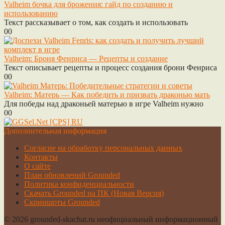
Valheim бочка для брожения: гайд по созданию и
использованию
Текст рассказывает о том, как создать и использовать
0
0
Valheim: Броня Фенриса — Рецепты и создание
Текст описывает рецепты и процесс создания брони Фенриса
0
0
Valheim: Матерь — Как победить и призвать драконью мать
Для победы над драконьей матерью в игре Valheim нужно
0
0
Дополнительная информация
Cогласие на обработку персональных данных
Контакты
О сайте
План обновлений Grounded
Политика конфиденциальности
Скачать Grounded на ПК (Новая Версия)
Скриншоты Grounded
© 2026 grounded-skachat.ru неофициальный информационный