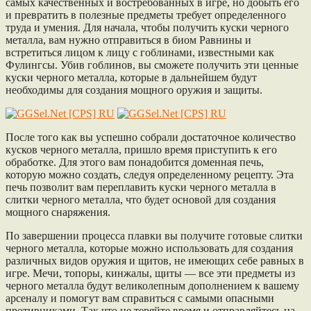
самых качественных и востребованных в игре, но добыть его
и превратить в полезные предметы требует определенного
труда и умения. Для начала, чтобы получить куски черного
металла, вам нужно отправиться в биом Равнины и
встретиться лицом к лицу с гоблинами, известными как
Фулингсы. Убив гоблинов, вы сможете получить эти ценные
куски черного металла, которые в дальнейшем будут
необходимы для создания мощного оружия и защиты.
После того как вы успешно собрали достаточное количество
кусков черного металла, пришло время приступить к его
обработке. Для этого вам понадобится доменная печь,
которую можно создать, следуя определенному рецепту. Эта
печь позволит вам переплавить куски черного металла в
слитки черного металла, что будет основой для создания
мощного снаряжения.
По завершении процесса плавки вы получите готовые слитки
черного металла, которые можно использовать для создания
различных видов оружия и щитов, не имеющих себе равных в
игре. Мечи, топоры, кинжалы, щиты — все эти предметы из
черного металла будут великолепным дополнением к вашему
арсеналу и помогут вам справиться с самыми опасными
противниками. Так что не теряйте время и отправляйтесь на