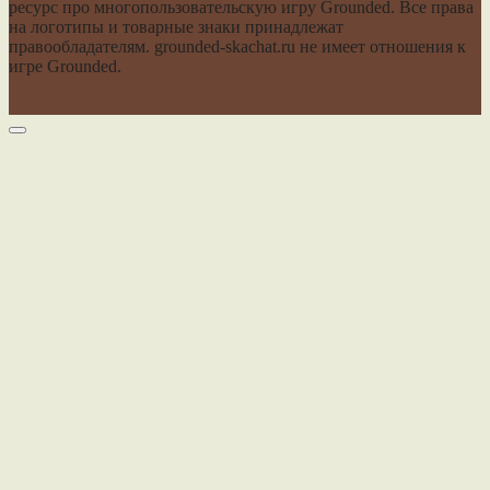
ресурс про многопользовательскую игру Grounded. Все права
на логотипы и товарные знаки принадлежат
правообладателям. grounded-skachat.ru не имеет отношения к
игре Grounded.