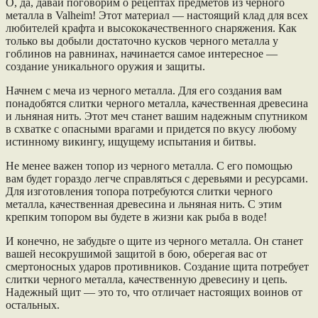
О, да, давай поговорим о рецептах предметов из черного
металла в Valheim! Этот материал — настоящий клад для всех
любителей крафта и высококачественного снаряжения. Как
только вы добыли достаточно кусков черного металла у
гоблинов на равнинах, начинается самое интересное —
создание уникального оружия и защиты.
Начнем с меча из черного металла. Для его создания вам
понадобятся слитки черного металла, качественная древесина
и льняная нить. Этот меч станет вашим надежным спутником
в схватке с опасными врагами и придется по вкусу любому
истинному викингу, ищущему испытания и битвы.
Не менее важен топор из черного металла. С его помощью
вам будет гораздо легче справляться с деревьями и ресурсами.
Для изготовления топора потребуются слитки черного
металла, качественная древесина и льняная нить. С этим
крепким топором вы будете в жизни как рыба в воде!
И конечно, не забудьте о щите из черного металла. Он станет
вашей несокрушимой защитой в бою, оберегая вас от
смертоносных ударов противников. Создание щита потребует
слитки черного металла, качественную древесину и цепь.
Надежный щит — это то, что отличает настоящих воинов от
остальных.