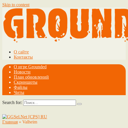
Skip to content
О сайте
Контакты
О игре Grounded
Новости
План обновлений
Скриншоты
Файлы
Читы
Search for:
Главная
»
Valheim