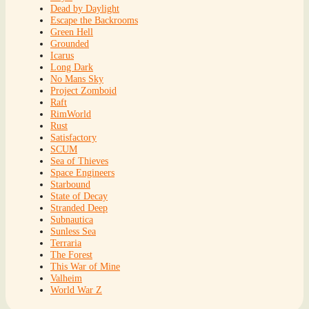
Dead by Daylight
Escape the Backrooms
Green Hell
Grounded
Icarus
Long Dark
No Mans Sky
Project Zomboid
Raft
RimWorld
Rust
Satisfactory
SCUM
Sea of Thieves
Space Engineers
Starbound
State of Decay
Stranded Deep
Subnautica
Sunless Sea
Terraria
The Forest
This War of Mine
Valheim
World War Z