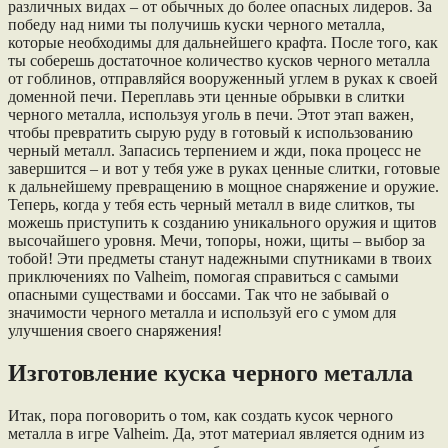
различных видах – от обычных до более опасных лидеров. За
победу над ними ты получишь куски черного металла,
которые необходимы для дальнейшего крафта. После того, как
ты соберешь достаточное количество кусков черного металла
от гоблинов, отправляйся вооруженный углем в руках к своей
доменной печи. Переплавь эти ценные обрывки в слитки
черного металла, используя уголь в печи. Этот этап важен,
чтобы превратить сырую руду в готовый к использованию
черный металл. Запасись терпением и жди, пока процесс не
завершится – и вот у тебя уже в руках ценные слитки, готовые
к дальнейшему превращению в мощное снаряжение и оружие.
Теперь, когда у тебя есть черный металл в виде слитков, ты
можешь приступить к созданию уникального оружия и щитов
высочайшего уровня. Мечи, топоры, ножи, щиты – выбор за
тобой! Эти предметы станут надежными спутниками в твоих
приключениях по Valheim, помогая справиться с самыми
опасными существами и боссами. Так что не забывай о
значимости черного металла и используй его с умом для
улучшения своего снаряжения!
Изготовление куска черного металла
Итак, пора поговорить о том, как создать кусок черного
металла в игре Valheim. Да, этот материал является одним из