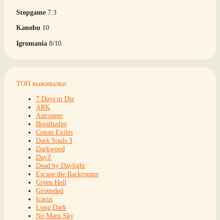
Stopgame
7.3
Kanobu
10
Igromania
8/10
ТОП выживалки
7 Days to Die
ARK
Astroneer
Breathedge
Conan Exiles
Dark Souls 3
Darkwood
DayZ
Dead by Daylight
Escape the Backrooms
Green Hell
Grounded
Icarus
Long Dark
No Mans Sky