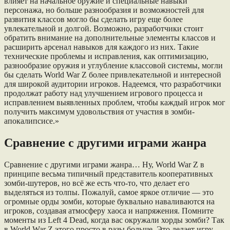
влияет на начальное оружие и специальные навыки
персонажа, но больше разнообразия и возможностей для
развития классов могло бы сделать игру еще более
увлекательной и долгой. Возможно, разработчики стоит
обратить внимание на дополнительные элементы классов и
расширить арсенал навыков для каждого из них. Такие
технические проблемы и исправления, как оптимизацию,
разнообразие оружия и углубление классовой системы, могли
бы сделать World War Z более привлекательной и интересной
для широкой аудитории игроков. Надеемся, что разработчики
продолжат работу над улучшением игрового процесса и
исправлением выявленных проблем, чтобы каждый игрок мог
получить максимум удовольствия от участия в зомби-
апокалипсисе.»
Сравнение с другими играми жанра
Сравнение с другими играми жанра… Ну, World War Z в
принципе весьма типичный представитель кооперативных
зомби-шутеров, но всё же есть что-то, что делает его
выделяться из толпы. Пожалуй, самое яркое отличие — это
огромные орды зомби, которые буквально наваливаются на
игроков, создавая атмосферу хаоса и напряжения. Помните
моменты из Left 4 Dead, когда вас окружали хорды зомби? Так
в World War Z этого просто в разы больше. Это делает игру