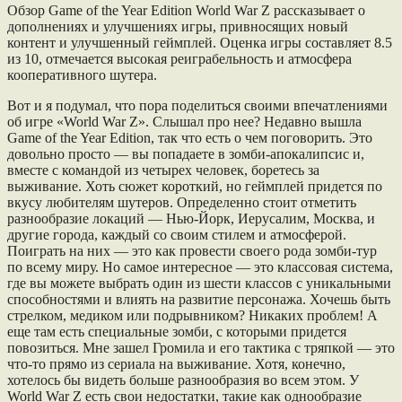
Обзор Game of the Year Edition World War Z рассказывает о
дополнениях и улучшениях игры, привносящих новый
контент и улучшенный геймплей. Оценка игры составляет 8.5
из 10, отмечается высокая реиграбельность и атмосфера
кооперативного шутера.
Вот и я подумал, что пора поделиться своими впечатлениями
об игре «World War Z». Слышал про нее? Недавно вышла
Game of the Year Edition, так что есть о чем поговорить. Это
довольно просто — вы попадаете в зомби-апокалипсис и,
вместе с командой из четырех человек, боретесь за
выживание. Хоть сюжет короткий, но геймплей придется по
вкусу любителям шутеров. Определенно стоит отметить
разнообразие локаций — Нью-Йорк, Иерусалим, Москва, и
другие города, каждый со своим стилем и атмосферой.
Поиграть на них — это как провести своего рода зомби-тур
по всему миру. Но самое интересное — это классовая система,
где вы можете выбрать один из шести классов с уникальными
способностями и влиять на развитие персонажа. Хочешь быть
стрелком, медиком или подрывником? Никаких проблем! А
еще там есть специальные зомби, с которыми придется
повозиться. Мне зашел Громила и его тактика с тряпкой — это
что-то прямо из сериала на выживание. Хотя, конечно,
хотелось бы видеть больше разнообразия во всем этом. У
World War Z есть свои недостатки, такие как однообразие