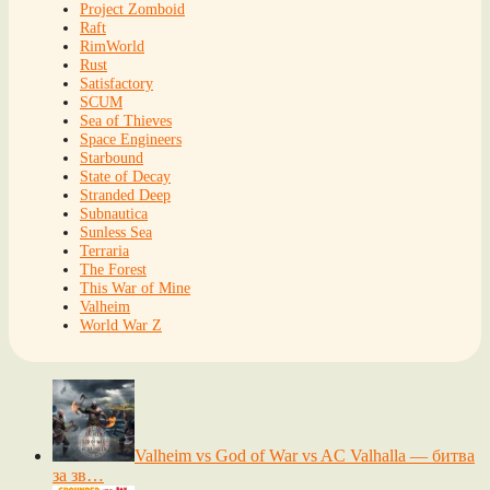
Project Zomboid
Raft
RimWorld
Rust
Satisfactory
SCUM
Sea of Thieves
Space Engineers
Starbound
State of Decay
Stranded Deep
Subnautica
Sunless Sea
Terraria
The Forest
This War of Mine
Valheim
World War Z
Valheim vs God of War vs AC Valhalla — битва
за зв…