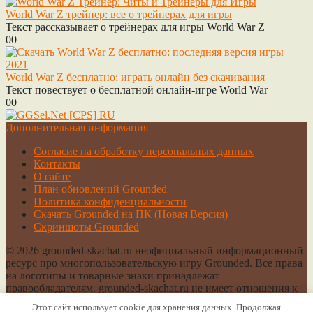
World War Z трейнер: все о трейнерах для игры
Текст рассказывает о трейнерах для игры World War Z
0
0
World War Z бесплатно: играть онлайн без скачивания
Текст повествует о бесплатной онлайн-игре World War
0
0
Дополнительная информация
Cогласие на обработку персональных данных
Контакты
О сайте
План обновлений Grounded
Политика конфиденциальности
Скачать Grounded на ПК (Новая Версия)
Скриншоты Grounded
© 2026 grounded-skachat.ru неофициальный информационный
ресурс про многопользовательскую игру Grounded. Все права
на логотипы и товарные знаки принадлежат
правообладателям. grounded-skachat.ru не имеет отношения к
игре Grounded.
Этот сайт использует cookie для хранения данных. Продолжая