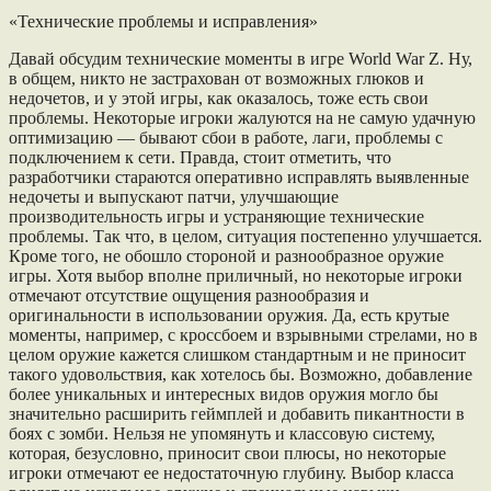
«Технические проблемы и исправления»
Давай обсудим технические моменты в игре World War Z. Ну,
в общем, никто не застрахован от возможных глюков и
недочетов, и у этой игры, как оказалось, тоже есть свои
проблемы. Некоторые игроки жалуются на не самую удачную
оптимизацию — бывают сбои в работе, лаги, проблемы с
подключением к сети. Правда, стоит отметить, что
разработчики стараются оперативно исправлять выявленные
недочеты и выпускают патчи, улучшающие
производительность игры и устраняющие технические
проблемы. Так что, в целом, ситуация постепенно улучшается.
Кроме того, не обошло стороной и разнообразное оружие
игры. Хотя выбор вполне приличный, но некоторые игроки
отмечают отсутствие ощущения разнообразия и
оригинальности в использовании оружия. Да, есть крутые
моменты, например, с кроссбоем и взрывными стрелами, но в
целом оружие кажется слишком стандартным и не приносит
такого удовольствия, как хотелось бы. Возможно, добавление
более уникальных и интересных видов оружия могло бы
значительно расширить геймплей и добавить пикантности в
боях с зомби. Нельзя не упомянуть и классовую систему,
которая, безусловно, приносит свои плюсы, но некоторые
игроки отмечают ее недостаточную глубину. Выбор класса