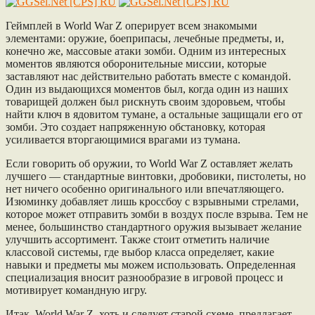
Геймплей в World War Z оперирует всем знакомыми
элементами: оружие, боеприпасы, лечебные предметы, и,
конечно же, массовые атаки зомби. Одним из интересных
моментов являются оборонительные миссии, которые
заставляют нас действительно работать вместе с командой.
Один из выдающихся моментов был, когда один из наших
товарищей должен был рискнуть своим здоровьем, чтобы
найти ключ в ядовитом тумане, а остальные защищали его от
зомби. Это создает напряженную обстановку, которая
усиливается вторгающимися врагами из тумана.
Если говорить об оружии, то World War Z оставляет желать
лучшего — стандартные винтовки, дробовики, пистолеты, но
нет ничего особенно оригинального или впечатляющего.
Изюминку добавляет лишь кроссбоу с взрывными стрелами,
которое может отправить зомби в воздух после взрыва. Тем не
менее, большинство стандартного оружия вызывает желание
улучшить ассортимент. Также стоит отметить наличие
классовой системы, где выбор класса определяет, какие
навыки и предметы мы можем использовать. Определенная
специализация вносит разнообразие в игровой процесс и
мотивирует командную игру.
Итак, World War Z, хоть и следует старой схеме, предлагает