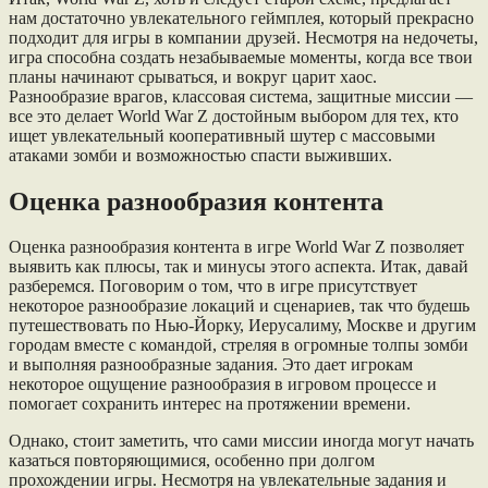
нам достаточно увлекательного геймплея, который прекрасно
подходит для игры в компании друзей. Несмотря на недочеты,
игра способна создать незабываемые моменты, когда все твои
планы начинают срываться, и вокруг царит хаос.
Разнообразие врагов, классовая система, защитные миссии —
все это делает World War Z достойным выбором для тех, кто
ищет увлекательный кооперативный шутер с массовыми
атаками зомби и возможностью спасти выживших.
Оценка разнообразия контента
Оценка разнообразия контента в игре World War Z позволяет
выявить как плюсы, так и минусы этого аспекта. Итак, давай
разберемся. Поговорим о том, что в игре присутствует
некоторое разнообразие локаций и сценариев, так что будешь
путешествовать по Нью-Йорку, Иерусалиму, Москве и другим
городам вместе с командой, стреляя в огромные толпы зомби
и выполняя разнообразные задания. Это дает игрокам
некоторое ощущение разнообразия в игровом процессе и
помогает сохранить интерес на протяжении времени.
Однако, стоит заметить, что сами миссии иногда могут начать
казаться повторяющимися, особенно при долгом
прохождении игры. Несмотря на увлекательные задания и