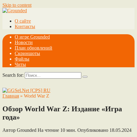
Skip to content
О сайте
Контакты
О игре Grounded
Новости
План обновлений
Скриншоты
Файлы
Читы
Search for:
Главная
»
World War Z
Обзор World War Z: Издание «Игра
года»
Автор
Grounded
На чтение
10 мин.
Опубликовано
18.05.2024