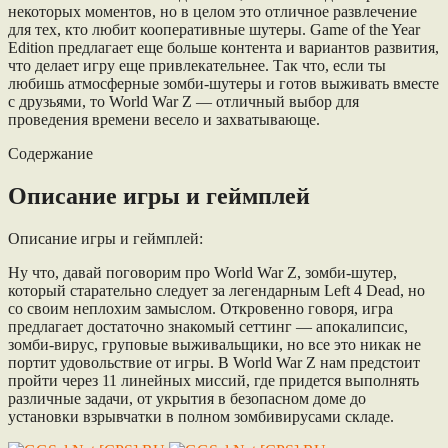
некоторых моментов, но в целом это отличное развлечение
для тех, кто любит кооперативные шутеры. Game of the Year
Edition предлагает еще больше контента и вариантов развития,
что делает игру еще привлекательнее. Так что, если ты
любишь атмосферные зомби-шутеры и готов выживать вместе
с друзьями, то World War Z — отличный выбор для
проведения времени весело и захватывающе.
Содержание
Описание игры и геймплей
Описание игры и геймплей:
Ну что, давай поговорим про World War Z, зомби-шутер,
который старательно следует за легендарным Left 4 Dead, но
со своим неплохим замыслом. Откровенно говоря, игра
предлагает достаточно знакомый сеттинг — апокалипсис,
зомби-вирус, груповые выживальщики, но все это никак не
портит удовольствие от игры. В World War Z нам предстоит
пройти через 11 линейных миссий, где придется выполнять
различные задачи, от укрытия в безопасном доме до
установки взрывчатки в полном зомбивирусами складе.