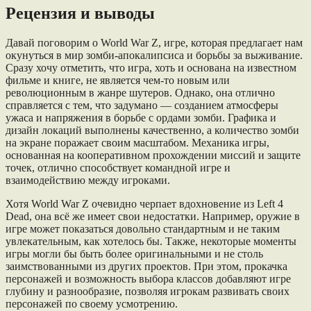
Рецензия и выводы
Давай поговорим о World War Z, игре, которая предлагает нам
окунуться в мир зомби-апокалипсиса и борьбы за выживание.
Сразу хочу отметить, что игра, хоть и основана на известном
фильме и книге, не является чем-то новым или
революционным в жанре шутеров. Однако, она отлично
справляется с тем, что задумано — созданием атмосферы
ужаса и напряжения в борьбе с ордами зомби. Графика и
дизайн локаций выполнены качественно, а количество зомби
на экране поражает своим масштабом. Механика игры,
основанная на кооперативном прохождении миссий и защите
точек, отлично способствует командной игре и
взаимодействию между игроками.
Хотя World War Z очевидно черпает вдохновение из Left 4
Dead, она всё же имеет свои недостатки. Например, оружие в
игре может показаться довольно стандартным и не таким
увлекательным, как хотелось бы. Также, некоторые моменты
игры могли бы быть более оригинальными и не столь
заимствованными из других проектов. При этом, прокачка
персонажей и возможность выбора классов добавляют игре
глубину и разнообразие, позволяя игрокам развивать своих
персонажей по своему усмотрению.