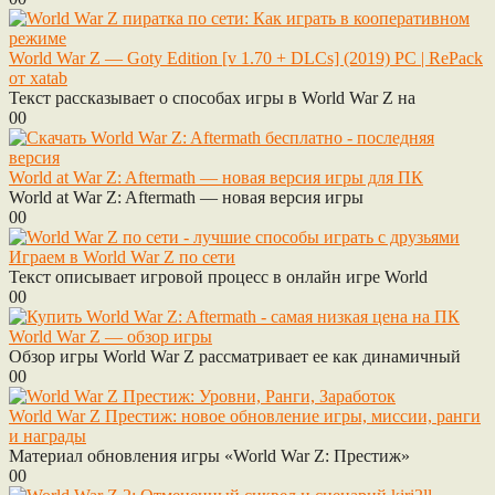
World War Z — Goty Edition [v 1.70 + DLCs] (2019) PC | RePack
от xatab
Текст рассказывает о способах игры в World War Z на
0
0
World at War Z: Aftermath — новая версия игры для ПК
World at War Z: Aftermath — новая версия игры
0
0
Играем в World War Z по сети
Текст описывает игровой процесс в онлайн игре World
0
0
World War Z — обзор игры
Обзор игры World War Z рассматривает ее как динамичный
0
0
World War Z Престиж: новое обновление игры, миссии, ранги
и награды
Материал обновления игры «World War Z: Престиж»
0
0