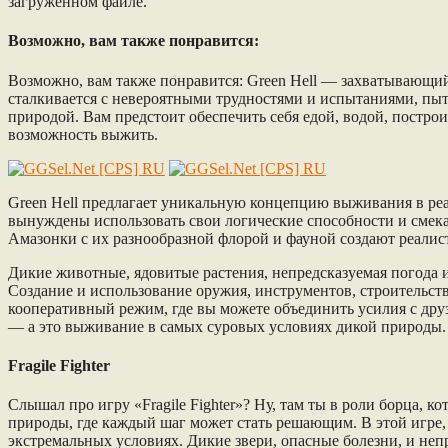
загруженном файле.
Возможно, вам также понравится:
Возможно, вам также понравится: Green Hell — захватывающи
сталкивается с невероятными трудностями и испытаниями, пыта
природой. Вам предстоит обеспечить себя едой, водой, постро
возможность выжить.
Green Hell предлагает уникальную концепцию выживания в ре
вынуждены использовать свои логические способности и смека
Амазонки с их разнообразной флорой и фауной создают реалист
Дикие животные, ядовитые растения, непредсказуемая погода и 
Создание и использование оружия, инструментов, строительст
кооперативный режим, где вы можете объединить усилия с друз
— а это выживание в самых суровых условиях дикой природы.
Fragile Fighter
Слышал про игру «Fragile Fighter»? Ну, там ты в роли борца, 
природы, где каждый шаг может стать решающим. В этой игре, к
экстремальных условиях. Дикие звери, опасные болезни, и непр