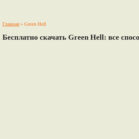
Главная
»
Green Hell
Бесплатно скачать Green Hell: все спо