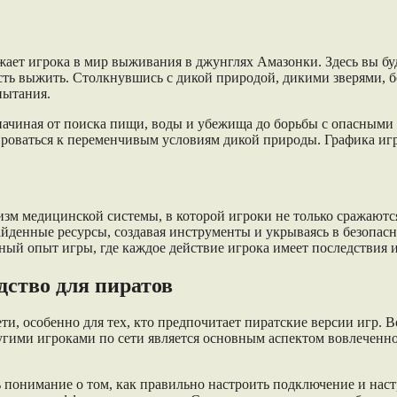
жает игрока в мир выживания в джунглях Амазонки. Здесь вы буд
ость выжить. Столкнувшись с дикой природой, дикими зверями, б
пытания.
 начиная от поиска пищи, воды и убежища до борьбы с опасным
ироваться к переменчивым условиям дикой природы. Графика игр
изм медицинской системы, в которой игроки не только сражаютс
йденные ресурсы, создавая инструменты и укрываясь в безопас
ьный опыт игры, где каждое действие игрока имеет последствия 
одство для пиратов
сети, особенно для тех, кто предпочитает пиратские версии игр.
гими игроками по сети является основным аспектом вовлеченнос
еть понимание о том, как правильно настроить подключение и на