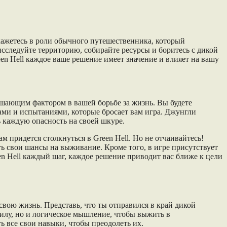
кажетесь в роли обычного путешественника, который
сследуйте территорию, собирайте ресурсы и боритесь с дикой
en Hell каждое ваше решение имеет значение и влияет на вашу
шающим фактором в вашей борьбе за жизнь. Вы будете
ами и испытаниями, которые бросает вам игра. Джунгли
ь каждую опасность на своей шкуре.
 придется столкнуться в Green Hell. Но не отчаивайтесь!
ь свои шансы на выживание. Кроме того, в игре присутствует
n Hell каждый шаг, каждое решение приводит вас ближе к цели
 свою жизнь. Представь, что ты отправился в край дикой
 силу, но и логическое мышление, чтобы выжить в
ь все свои навыки, чтобы преодолеть их.