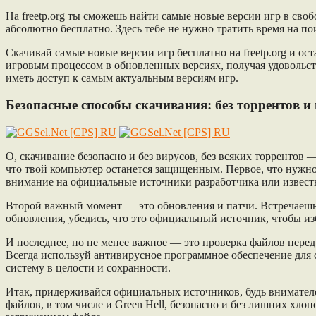
На freetp.org ты сможешь найти самые новые версии игр в своб
абсолютно бесплатно. Здесь тебе не нужно тратить время на по
Скачивай самые новые версии игр бесплатно на freetp.org и о
игровым процессом в обновленных версиях, получая удовольст
иметь доступ к самым актуальным версиям игр.
Безопасные способы скачивания: без торрентов и
О, скачивание безопасно и без вирусов, без всяких торрентов 
что твой компьютер останется защищенным. Первое, что нужно
внимание на официальные источники разработчика или извест
Второй важный момент — это обновления и патчи. Встречаешьс
обновления, убедись, что это официальный источник, чтобы из
И последнее, но не менее важное — это проверка файлов пере
Всегда используй антивирусное программное обеспечение для
систему в целости и сохранности.
Итак, придерживайся официальных источников, будь внимателе
файлов, в том числе и Green Hell, безопасно и без лишних хло