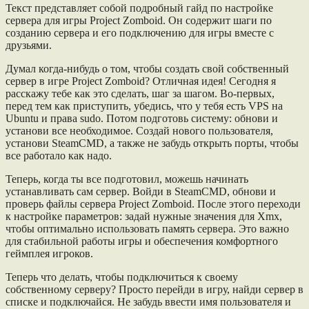
Текст представляет собой подробный гайд по настройке
сервера для игры Project Zomboid. Он содержит шаги по
созданию сервера и его подключению для игры вместе с
друзьями.
Думал когда-нибудь о том, чтобы создать свой собственный
сервер в игре Project Zomboid? Отличная идея! Сегодня я
расскажу тебе как это сделать, шаг за шагом. Во-первых,
перед тем как приступить, убедись, что у тебя есть VPS на
Ubuntu и права sudo. Потом подготовь систему: обнови и
установи все необходимое. Создай нового пользователя,
установи SteamCMD, а также не забудь открыть порты, чтобы
все работало как надо.
Теперь, когда ты все подготовил, можешь начинать
устанавливать сам сервер. Войди в SteamCMD, обнови и
проверь файлы сервера Project Zomboid. После этого переходи
к настройке параметров: задай нужные значения для Xmx,
чтобы оптимально использовать память сервера. Это важно
для стабильной работы игры и обеспечения комфортного
геймплея игроков.
Теперь что делать, чтобы подключиться к своему
собственному серверу? Просто перейди в игру, найди сервер в
списке и подключайся. Не забудь ввести имя пользователя и