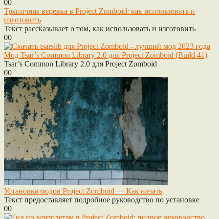
0
0
Тряпичная веревка в Project Zomboid: как использовать и
изготовить
Текст рассказывает о том, как использовать и изготовить
0
0
Мод Tsar’s Common Library 2.0 для Project Zomboid (Build 41)
Tsar’s Common Library 2.0 для Project Zomboid
0
0
Установка модов Project Zomboid — Как начать
Текст предоставляет подробное руководство по установке
0
0