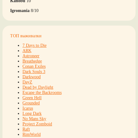
Kanobu
10
Igromania
8/10
ТОП выживалки
7 Days to Die
ARK
Astroneer
Breathedge
Conan Exiles
Dark Souls 3
Darkwood
DayZ
Dead by Daylight
Escape the Backrooms
Green Hell
Grounded
Icarus
Long Dark
No Mans Sky
Project Zomboid
Raft
RimWorld