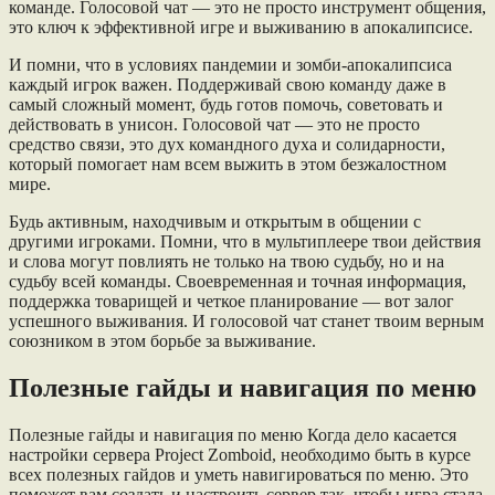
команде. Голосовой чат — это не просто инструмент общения,
это ключ к эффективной игре и выживанию в апокалипсисе.
И помни, что в условиях пандемии и зомби-апокалипсиса
каждый игрок важен. Поддерживай свою команду даже в
самый сложный момент, будь готов помочь, советовать и
действовать в унисон. Голосовой чат — это не просто
средство связи, это дух командного духа и солидарности,
который помогает нам всем выжить в этом безжалостном
мире.
Будь активным, находчивым и открытым в общении с
другими игроками. Помни, что в мультиплеере твои действия
и слова могут повлиять не только на твою судьбу, но и на
судьбу всей команды. Своевременная и точная информация,
поддержка товарищей и четкое планирование — вот залог
успешного выживания. И голосовой чат станет твоим верным
союзником в этом борьбе за выживание.
Полезные гайды и навигация по меню
Полезные гайды и навигация по меню Когда дело касается
настройки сервера Project Zomboid, необходимо быть в курсе
всех полезных гайдов и уметь навигироваться по меню. Это
поможет вам создать и настроить сервер так, чтобы игра стала