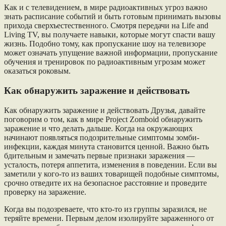
Как и с телевидением, в мире радиоактивных угроз важно
знать расписание событий и быть готовым принимать вызовы
прихода сверхъестественного. Смотря передачи на Life and
Living TV, вы получаете навыки, которые могут спасти вашу
жизнь. Подобно тому, как пропускание шоу на телевизоре
может означать упущение важной информации, пропускание
обучения и тренировок по радиоактивным угрозам может
оказаться роковым.
Как обнаружить заражение и действовать
Как обнаружить заражение и действовать Друзья, давайте
поговорим о том, как в мире Project Zomboid обнаружить
заражение и что делать дальше. Когда на окружающих
начинают появляться подозрительные симптомы зомби-
инфекции, каждая минута становится ценной. Важно быть
бдительным и замечать первые признаки заражения —
усталость, потеря аппетита, изменения в поведении. Если вы
заметили у кого-то из ваших товарищей подобные симптомы,
срочно отведите их на безопасное расстояние и проведите
проверку на заражение.
Когда вы подозреваете, что кто-то из группы заразился, не
теряйте времени. Первым делом изолируйте зараженного от