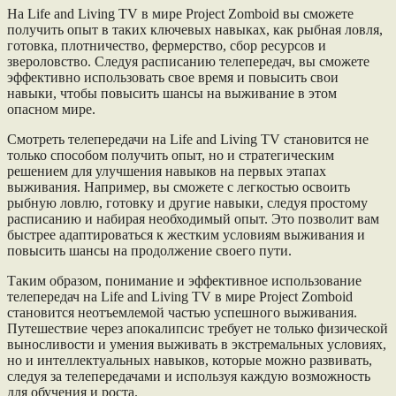
На Life and Living TV в мире Project Zomboid вы сможете
получить опыт в таких ключевых навыках, как рыбная ловля,
готовка, плотничество, фермерство, сбор ресурсов и
звероловство. Следуя расписанию телепередач, вы сможете
эффективно использовать свое время и повысить свои
навыки, чтобы повысить шансы на выживание в этом
опасном мире.
Смотреть телепередачи на Life and Living TV становится не
только способом получить опыт, но и стратегическим
решением для улучшения навыков на первых этапах
выживания. Например, вы сможете с легкостью освоить
рыбную ловлю, готовку и другие навыки, следуя простому
расписанию и набирая необходимый опыт. Это позволит вам
быстрее адаптироваться к жестким условиям выживания и
повысить шансы на продолжение своего пути.
Таким образом, понимание и эффективное использование
телепередач на Life and Living TV в мире Project Zomboid
становится неотъемлемой частью успешного выживания.
Путешествие через апокалипсис требует не только физической
выносливости и умения выживать в экстремальных условиях,
но и интеллектуальных навыков, которые можно развивать,
следуя за телепередачами и используя каждую возможность
для обучения и роста.