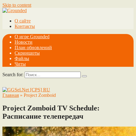
Skip to content
О сайте
Контакты
О игре Grounded
Новости
План обновлений
Скриншоты
Файлы
Читы
Search for:
Главная
»
Project Zomboid
Project Zomboid TV Schedule:
Расписание телепередач