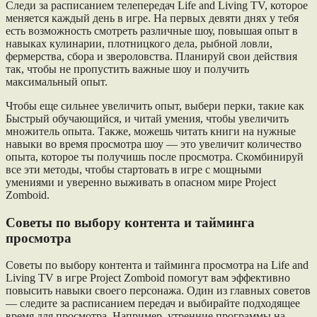
Следи за расписанием телепередач Life and Living TV, которое
меняется каждый день в игре. На первых девяти днях у тебя
есть возможность смотреть различные шоу, повышая опыт в
навыках кулинарии, плотницкого дела, рыбной ловли,
фермерства, сбора и звероловства. Планируй свои действия
так, чтобы не пропустить важные шоу и получить
максимальный опыт.
Чтобы еще сильнее увеличить опыт, выбери перки, такие как
Быстрый обучающийся, и читай умения, чтобы увеличить
множитель опыта. Также, можешь читать книги на нужные
навыки во время просмотра шоу — это увеличит количество
опыта, которое ты получишь после просмотра. Скомбинируй
все эти методы, чтобы стартовать в игре с мощными
умениями и уверенно выживать в опасном мире Project
Zomboid.
Советы по выбору контента и тайминга
просмотра
Советы по выбору контента и тайминга просмотра на Life and
Living TV в игре Project Zomboid помогут вам эффективно
повысить навыки своего персонажа. Один из главных советов
— следите за расписанием передач и выбирайте подходящее
время для просмотра. Например, утренние программы на