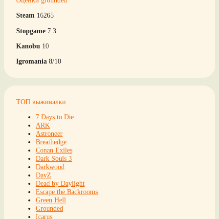
Steam
16265
Stopgame
7.3
Kanobu
10
Igromania
8/10
ТОП выживалки
7 Days to Die
ARK
Astroneer
Breathedge
Conan Exiles
Dark Souls 3
Darkwood
DayZ
Dead by Daylight
Escape the Backrooms
Green Hell
Grounded
Icarus