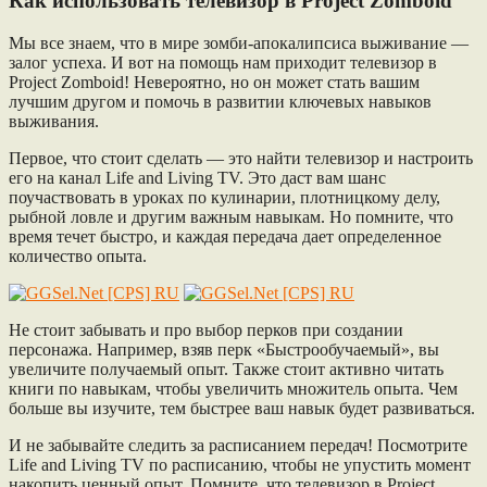
Как использовать телевизор в Project Zomboid
Мы все знаем, что в мире зомби-апокалипсиса выживание —
залог успеха. И вот на помощь нам приходит телевизор в
Project Zomboid! Невероятно, но он может стать вашим
лучшим другом и помочь в развитии ключевых навыков
выживания.
Первое, что стоит сделать — это найти телевизор и настроить
его на канал Life and Living TV. Это даст вам шанс
поучаствовать в уроках по кулинарии, плотницкому делу,
рыбной ловле и другим важным навыкам. Но помните, что
время течет быстро, и каждая передача дает определенное
количество опыта.
Не стоит забывать и про выбор перков при создании
персонажа. Например, взяв перк «Быстрообучаемый», вы
увеличите получаемый опыт. Также стоит активно читать
книги по навыкам, чтобы увеличить множитель опыта. Чем
больше вы изучите, тем быстрее ваш навык будет развиваться.
И не забывайте следить за расписанием передач! Посмотрите
Life and Living TV по расписанию, чтобы не упустить момент
накопить ценный опыт. Помните, что телевизор в Project