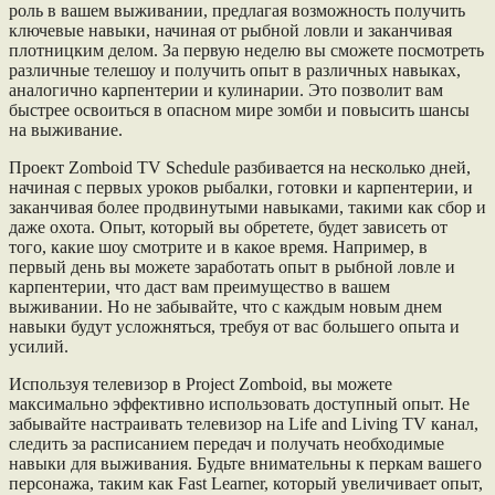
роль в вашем выживании, предлагая возможность получить
ключевые навыки, начиная от рыбной ловли и заканчивая
плотницким делом. За первую неделю вы сможете посмотреть
различные телешоу и получить опыт в различных навыках,
аналогично карпентерии и кулинарии. Это позволит вам
быстрее освоиться в опасном мире зомби и повысить шансы
на выживание.
Проект Zomboid TV Schedule разбивается на несколько дней,
начиная с первых уроков рыбалки, готовки и карпентерии, и
заканчивая более продвинутыми навыками, такими как сбор и
даже охота. Опыт, который вы обретете, будет зависеть от
того, какие шоу смотрите и в какое время. Например, в
первый день вы можете заработать опыт в рыбной ловле и
карпентерии, что даст вам преимущество в вашем
выживании. Но не забывайте, что с каждым новым днем
навыки будут усложняться, требуя от вас большего опыта и
усилий.
Используя телевизор в Project Zomboid, вы можете
максимально эффективно использовать доступный опыт. Не
забывайте настраивать телевизор на Life and Living TV канал,
следить за расписанием передач и получать необходимые
навыки для выживания. Будьте внимательны к перкам вашего
персонажа, таким как Fast Learner, который увеличивает опыт,