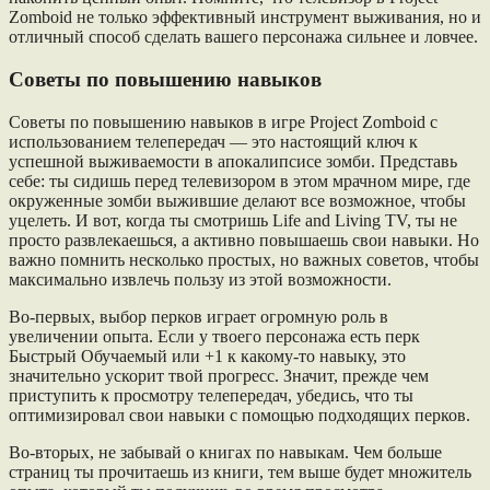
Zomboid не только эффективный инструмент выживания, но и
отличный способ сделать вашего персонажа сильнее и ловчее.
Советы по повышению навыков
Советы по повышению навыков в игре Project Zomboid с
использованием телепередач — это настоящий ключ к
успешной выживаемости в апокалипсисе зомби. Представь
себе: ты сидишь перед телевизором в этом мрачном мире, где
окруженные зомби выжившие делают все возможное, чтобы
уцелеть. И вот, когда ты смотришь Life and Living TV, ты не
просто развлекаешься, а активно повышаешь свои навыки. Но
важно помнить несколько простых, но важных советов, чтобы
максимально извлечь пользу из этой возможности.
Во-первых, выбор перков играет огромную роль в
увеличении опыта. Если у твоего персонажа есть перк
Быстрый Обучаемый или +1 к какому-то навыку, это
значительно ускорит твой прогресс. Значит, прежде чем
приступить к просмотру телепередач, убедись, что ты
оптимизировал свои навыки с помощью подходящих перков.
Во-вторых, не забывай о книгах по навыкам. Чем больше
страниц ты прочитаешь из книги, тем выше будет множитель