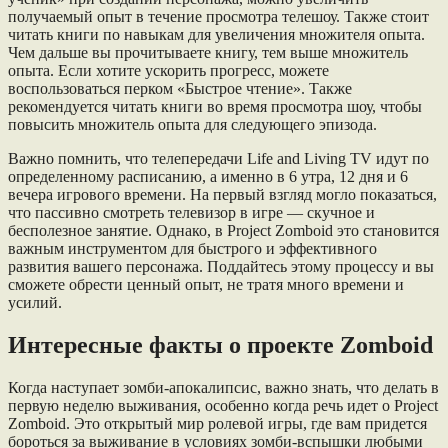
получаемый опыт в течение просмотра телешоу. Также стоит
читать книги по навыкам для увеличения множителя опыта.
Чем дальше вы прочитываете книгу, тем выше множитель
опыта. Если хотите ускорить прогресс, можете
воспользоваться перком «Быстрое чтение». Также
рекомендуется читать книги во время просмотра шоу, чтобы
повысить множитель опыта для следующего эпизода.
Важно помнить, что телепередачи Life and Living TV идут по
определенному расписанию, а именно в 6 утра, 12 дня и 6
вечера игрового времени. На первый взгляд могло показаться,
что пассивно смотреть телевизор в игре — скучное и
бесполезное занятие. Однако, в Project Zomboid это становится
важным инструментом для быстрого и эффективного
развития вашего персонажа. Поддайтесь этому процессу и вы
сможете обрести ценный опыт, не тратя много времени и
усилий.
Интересные факты о проекте Zomboid
Когда наступает зомби-апокалипсис, важно знать, что делать в
первую неделю выживания, особенно когда речь идет о Project
Zomboid. Это открытый мир ролевой игры, где вам придется
бороться за выживание в условиях зомби-вспышки любыми