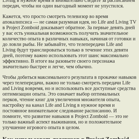
Living в нужное время и внимательно следите за расписанием
передач, чтобы ни один выгодный момент не упустился.
Кажется, что просто смотреть телевизор во время
апокалипсиса — не самая разумная идея, но Life and Living TV
в Project Zomboid доказывает обратное. За первые девять дней
у вас есть уникальная возможность получить значительное
количество опыта в различных навыках, начиная от готовки и
до ловли рыбы. Не забывайте, что телепередачи Life and
Living будут транслироваться только в течение этих девяти
дней, поэтому важно использовать этот шанс максимально
эффективно. В итоге вы разовьете своего персонажа
значительно быстрее и легче, чем обычно.
Чтобы добиться максимального результата в прокачке навыков
через телепередачи, важно не только смотреть передачи Life
and Living вовремя, но и использовать все доступные средства
оптимизации опыта. Это означает выбор оптимальных
перков, чтение книг для увеличения множителя опыта,
настройку на канал Life and Living в нужное время и
постоянное внимательное следование расписанию. И
помните, что развитие навыков в Project Zomboid — это не
только важный аспект выживания, но и положительное
улучшение игрового опыта в целом.