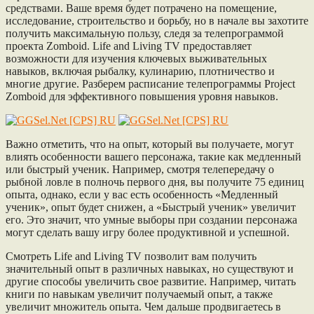
средствами. Ваше время будет потрачено на помещение,
исследование, строительство и борьбу, но в начале вы захотите
получить максимальную пользу, следя за телепрограммой
проекта Zomboid. Life and Living TV предоставляет
возможности для изучения ключевых выживательных
навыков, включая рыбалку, кулинарию, плотничество и
многие другие. Разберем расписание телепрограммы Project
Zomboid для эффективного повышения уровня навыков.
Важно отметить, что на опыт, который вы получаете, могут
влиять особенности вашего персонажа, такие как медленный
или быстрый ученик. Например, смотря телепередачу о
рыбной ловле в полночь первого дня, вы получите 75 единиц
опыта, однако, если у вас есть особенность «Медленный
ученик», опыт будет снижен, а «Быстрый ученик» увеличит
его. Это значит, что умные выборы при создании персонажа
могут сделать вашу игру более продуктивной и успешной.
Смотреть Life and Living TV позволит вам получить
значительный опыт в различных навыках, но существуют и
другие способы увеличить свое развитие. Например, читать
книги по навыкам увеличит получаемый опыт, а также
увеличит множитель опыта. Чем дальше продвигаетесь в